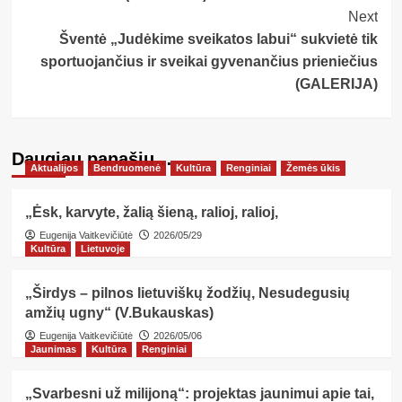
Next
Šventė „Judėkime sveikatos labui“ sukvietė tik
sportuojančius ir sveikai gyvenančius prieniečius
(GALERIJA)
Daugiau panašių…
Aktualijos
Bendruomenė
Kultūra
Renginiai
Žemės ūkis
„Ėsk, karvyte, žalią šieną, ralioj, ralioj,
Eugenija Vaitkevičiūtė
2026/05/29
Kultūra
Lietuvoje
„Širdys – pilnos lietuviškų žodžių, Nesudegusių
amžių ugny“ (V.Bukauskas)
Eugenija Vaitkevičiūtė
2026/05/06
Jaunimas
Kultūra
Renginiai
„Svarbesni už milijoną“: projektas jaunimui apie tai,