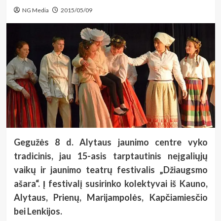
NG Media
2015/05/09
Gegužės 8 d. Alytaus jaunimo centre vyko
tradicinis, jau 15-asis tarptautinis neįgaliųjų
vaikų ir jaunimo teatrų festivalis „Džiaugsmo
ašara“. Į festivalį susirinko kolektyvai iš Kauno,
Alytaus, Prienų, Marijampolės, Kapčiamiesčio
bei Lenkijos.