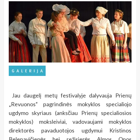
Jau daugelį metų festivalyje dalyvauja Prienų
„Revuonos“ pagrindinės mokyklos specialiojo
ugdymo skyriaus (anksčiau Prienų specialiosios
mokyklos) moksleiviai, vadovaujami mokyklos
direktorės pavaduotojos ugdymui Kristinos
Belenavičienės bei režisierės Almos Onos