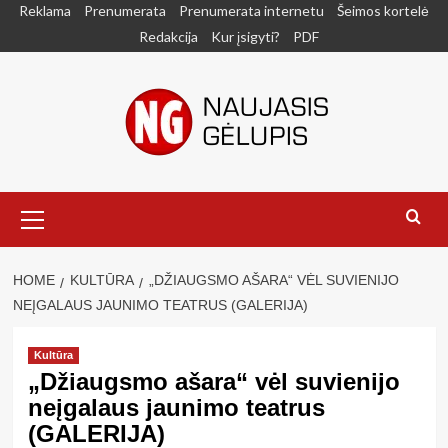
Skip
Reklama
Prenumerata
Prenumerata internetu
Šeimos kortelė
to
Redakcija
Kur įsigyti?
PDF
content
Primary
Menu
HOME
KULTŪRA
„DŽIAUGSMO AŠARA“ VĖL SUVIENIJO
NEĮGALAUS JAUNIMO TEATRUS (GALERIJA)
Kultūra
„Džiaugsmo ašara“ vėl suvienijo
neįgalaus jaunimo teatrus
(GALERIJA)