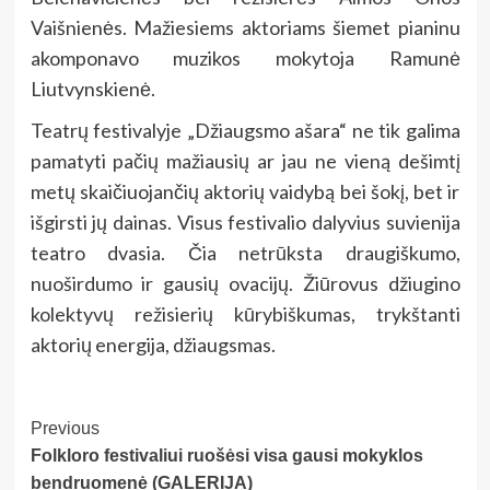
Vaišnienės. Mažiesiems aktoriams šiemet pianinu
akomponavo muzikos mokytoja Ramunė
Liutvynskienė.
Teatrų festivalyje „Džiaugsmo ašara“ ne tik galima
pamatyti pačių mažiausių ar jau ne vieną dešimtį
metų skaičiuojančių aktorių vaidybą bei šokį, bet ir
išgirsti jų dainas. Visus festivalio dalyvius suvienija
teatro dvasia. Čia netrūksta draugiškumo,
nuoširdumo ir gausių ovacijų. Žiūrovus džiugino
kolektyvų režisierių kūrybiškumas, trykštanti
aktorių energija, džiaugsmas.
Post
Previous
Folkloro festivaliui ruošėsi visa gausi mokyklos
Navigation
bendruomenė (GALERIJA)