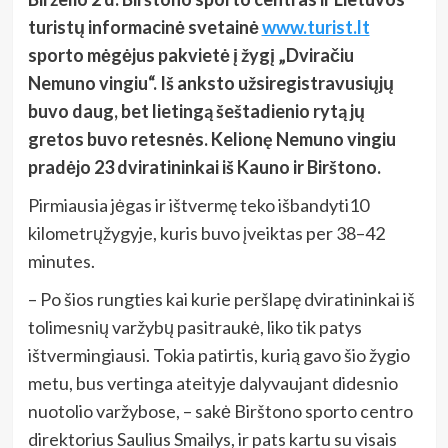
turistų informacinė svetainė
www.turist.lt
sporto mėgėjus pakvietė į žygį „Dviračiu
Nemuno vingiu“. Iš anksto užsiregistravusiųjų
buvo daug, bet lietingą šeštadienio rytą jų
gretos buvo retesnės. Kelionę Nemuno vingiu
pradėjo 23 dviratininkai iš Kauno ir Birštono.
Pirmiausia jėgas ir ištvermę teko išbandyti10
kilometrųžygyje, kuris buvo įveiktas per 38–42
minutes.
– Po šios rungties kai kurie peršlapę dviratininkai iš
tolimesnių varžybų pasitraukė, liko tik patys
ištvermingiausi. Tokia patirtis, kurią gavo šio žygio
metu, bus vertinga ateityje dalyvaujant didesnio
nuotolio varžybose, – sakė Birštono sporto centro
direktorius Saulius Smailys, ir pats kartu su visais