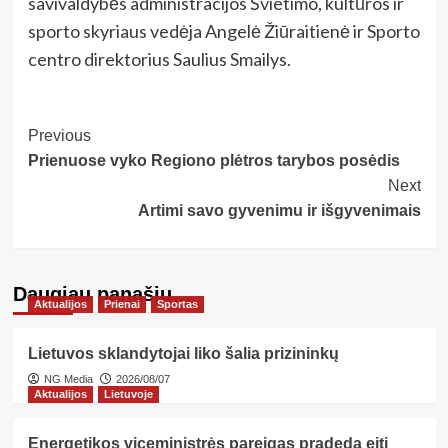
savivaldybės administracijos Švietimo, kultūros ir
sporto skyriaus vedėja Angelė Žiūraitienė ir Sporto
centro direktorius Saulius Smailys.
Post
Previous
Prienuose vyko Regiono plėtros tarybos posėdis
Navigation
Next
Artimi savo gyvenimu ir išgyvenimais
Daugiau panašių…
Aktualijos
Prienai
Sportas
Lietuvos sklandytojai liko šalia prizininkų
NG Media
2026/08/07
Aktualijos
Lietuvoje
Energetikos viceministrės pareigas pradeda eiti