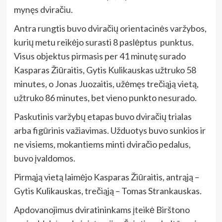
mynęs dviračiu.
Antra rungtis buvo dviračių orientacinės varžybos,
kurių metu reikėjo surasti 8 paslėptus punktus.
Visus objektus pirmasis per 41 minutę surado
Kasparas Žiūraitis, Gytis Kulikauskas užtruko 58
minutes, o Jonas Juozaitis, užėmęs trečiąją vietą,
užtruko 86 minutes, bet vieno punkto nesurado.
Paskutinis varžybų etapas buvo dviračių trialas
arba figūrinis važiavimas. Užduotys buvo sunkios ir
ne visiems, mokantiems minti dviračio pedalus,
buvo įvaldomos.
Pirmąją vietą laimėjo Kasparas Žiūraitis, antrąją –
Gytis Kulikauskas, trečiąją – Tomas Strankauskas.
Apdovanojimus dviratininkams įteikė Birštono