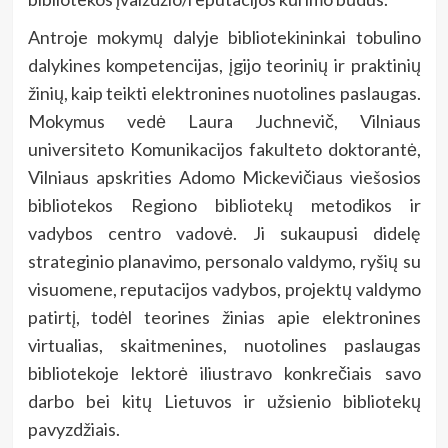
Antroje mokymų dalyje bibliotekininkai tobulino
dalykines kompetencijas, įgijo teorinių ir praktinių
žinių, kaip teikti elektronines nuotolines paslaugas.
Mokymus vedė Laura Juchnevič, Vilniaus
universiteto Komunikacijos fakulteto doktorantė,
Vilniaus apskrities Adomo Mickevičiaus viešosios
bibliotekos Regiono bibliotekų metodikos ir
vadybos centro vadovė. Ji sukaupusi didelę
strateginio planavimo, personalo valdymo, ryšių su
visuomene, reputacijos vadybos, projektų valdymo
patirtį, todėl teorines žinias apie elektronines
virtualias, skaitmenines, nuotolines paslaugas
bibliotekoje lektorė iliustravo konkrečiais savo
darbo bei kitų Lietuvos ir užsienio bibliotekų
pavyzdžiais.