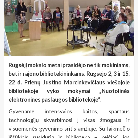
Rugsėjį mokslo metai prasidėjo ne tik mokiniams,
bet ir rajono bibliotekininkams. Rugsėjo 2, 3 ir 15,
22 d. Prienų Justino Marcinkevičiaus viešojoje
bibliotekoje vyko mokymai „Nuotolinės
elektroninės paslaugos bibliotekoje“.
Gyvename intensyvios kaitos, spartaus
technologijų skverbimosi į visas žmogaus ir
visuomenės gyvenimo sritis amžiuje. Su laikmečio
iššūkiais susiduria ir biblioteka – keičiasi jos