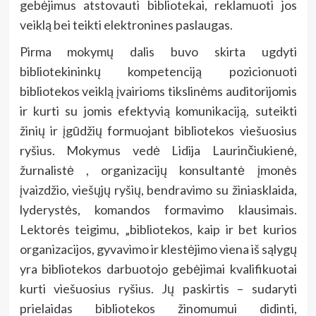
gebėjimus atstovauti bibliotekai, reklamuoti jos
veiklą bei teikti elektronines paslaugas.
Pirma mokymų dalis buvo skirta ugdyti
bibliotekininkų kompetenciją pozicionuoti
bibliotekos veiklą įvairioms tikslinėms auditorijomis
ir kurti su jomis efektyvią komunikaciją, suteikti
žinių ir įgūdžių formuojant bibliotekos viešuosius
ryšius. Mokymus vedė Lidija Laurinčiukienė,
žurnalistė , organizacijų konsultantė įmonės
įvaizdžio, viešųjų ryšių, bendravimo su žiniasklaida,
lyderystės, komandos formavimo klausimais.
Lektorės teigimu, „bibliotekos, kaip ir bet kurios
organizacijos, gyvavimo ir klestėjimo viena iš sąlygų
yra bibliotekos darbuotojo gebėjimai kvalifikuotai
kurti viešuosius ryšius. Jų paskirtis – sudaryti
prielaidas bibliotekos žinomumui didinti,