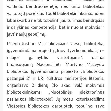
vaidmuo bendruomenėje, nes kinta bibliotekos
vartotojų poreikiai. Todėl bibliotekininkui šiandien
labai svarbu ne tik tobulinti jau turimas bendrąsias
ir dalykines kompetencija, bet ir nuolat mokytis ir
įgyti naujų gebėjimų.
Prienų Justino Marcinkevičiaus viešoji biblioteka,
įgyvendindama projektą „Inovatyvi komunikacija –
naujos galimybės vartotojams“, dalinai
finansuojamą Nacionalinės Martyno Mažvydo
bibliotekos įgyvendinamo projekto „Bibliotekos
pažangai 2“ ir LR Kultūros ministerijos lėšomis,
organizavo 2 dienų (16 akad. val.) mokymus
bibliotekininkams „Nuotolinės elektroninės
paslaugos bibliotekoje“. Jų metu keturiasdešimt
Viešosios bibliotekos darbuotojų tobulino savo