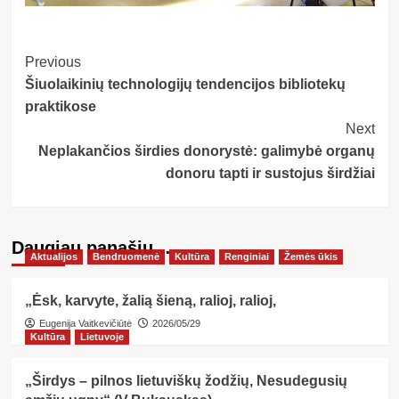
Post
Previous
Šiuolaikinių technologijų tendencijos bibliotekų
Navigation
praktikose
Next
Neplakančios širdies donorystė: galimybė organų
donoru tapti ir sustojus širdžiai
Daugiau panašių…
Aktualijos
Bendruomenė
Kultūra
Renginiai
Žemės ūkis
„Ėsk, karvyte, žalią šieną, ralioj, ralioj,
Eugenija Vaitkevičiūtė
2026/05/29
Kultūra
Lietuvoje
„Širdys – pilnos lietuviškų žodžių, Nesudegusių