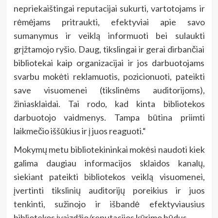
nepriekaištingai reputacijai sukurti, vartotojams ir
rėmėjams pritraukti, efektyviai apie savo
sumanymus ir veiklą informuoti bei sulaukti
grįžtamojo ryšio. Daug, tikslingai ir gerai dirbančiai
bibliotekai kaip organizacijai ir jos darbuotojams
svarbu mokėti reklamuotis, pozicionuoti, pateikti
save visuomenei (tikslinėms auditorijoms),
žiniasklaidai. Tai rodo, kad kinta bibliotekos
darbuotojo vaidmenys. Tampa būtina priimti
laikmečio iššūkius ir į juos reaguoti.“
Mokymų metu bibliotekininkai mokėsi naudoti kiek
galima daugiau informacijos sklaidos kanalų,
siekiant pateikti bibliotekos veiklą visuomenei,
įvertinti tikslinių auditorijų poreikius ir juos
tenkinti, sužinojo ir išbandė efektyviausius
bibliotekos įvaizdžio/reputacijos kūrimo būdus.