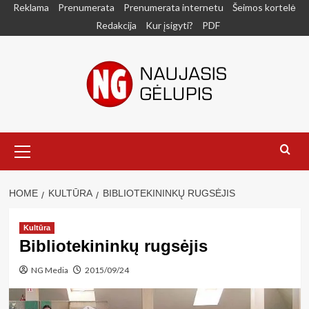
Skip
Reklama
Prenumerata
Prenumerata internetu
Šeimos kortelė
to
Redakcija
Kur įsigyti?
PDF
content
Primary
Menu
HOME
KULTŪRA
BIBLIOTEKININKŲ RUGSĖJIS
Kultūra
Bibliotekininkų rugsėjis
NG Media
2015/09/24