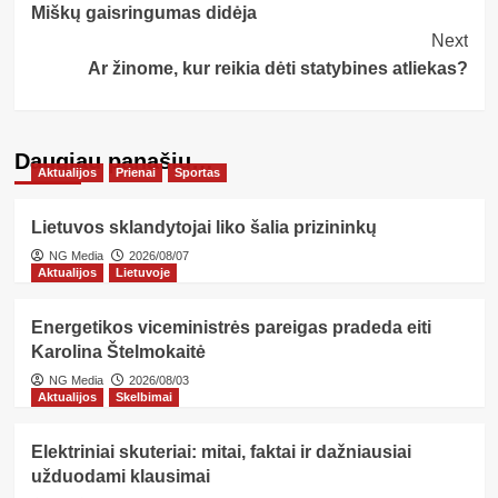
Miškų gaisringumas didėja
Navigation
Next
Ar žinome, kur reikia dėti statybines atliekas?
Daugiau panašių…
Aktualijos
Prienai
Sportas
Lietuvos sklandytojai liko šalia prizininkų
NG Media
2026/08/07
Aktualijos
Lietuvoje
Energetikos viceministrės pareigas pradeda eiti
Karolina Štelmokaitė
NG Media
2026/08/03
Aktualijos
Skelbimai
Elektriniai skuteriai: mitai, faktai ir dažniausiai
užduodami klausimai