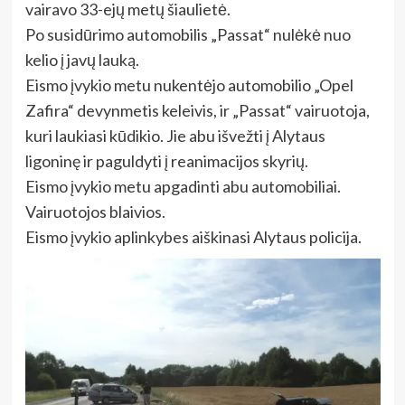
vairavo 33-ejų metų šiaulietė.
Po susidūrimo automobilis „Passat“ nulėkė nuo
kelio į javų lauką.
Eismo įvykio metu nukentėjo automobilio „Opel
Zafira“ devynmetis keleivis, ir „Passat“ vairuotoja,
kuri laukiasi kūdikio. Jie abu išvežti į Alytaus
ligoninę ir paguldyti į reanimacijos skyrių.
Eismo įvykio metu apgadinti abu automobiliai.
Vairuotojos blaivios.
Eismo įvykio aplinkybes aiškinasi Alytaus policija.