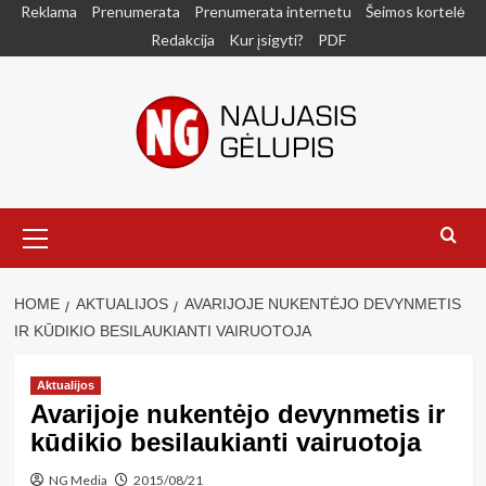
Skip
Reklama
Prenumerata
Prenumerata internetu
Šeimos kortelė
to
Redakcija
Kur įsigyti?
PDF
content
Primary
Menu
HOME
AKTUALIJOS
AVARIJOJE NUKENTĖJO DEVYNMETIS
IR KŪDIKIO BESILAUKIANTI VAIRUOTOJA
Aktualijos
Avarijoje nukentėjo devynmetis ir
kūdikio besilaukianti vairuotoja
NG Media
2015/08/21