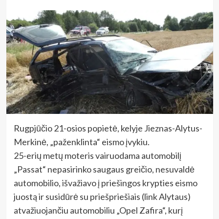
Rugpjūčio 21-osios popietė, kelyje Jieznas-Alytus-
Merkinė, „paženklinta“ eismo įvykiu.
25-erių metų moteris vairuodama automobilį
„Passat“ nepasirinko saugaus greičio, nesuvaldė
automobilio, išvažiavo į priešingos krypties eismo
juostą ir susidūrė su priešpriešiais (link Alytaus)
atvažiuojančiu automobiliu „Opel Zafira“, kurį