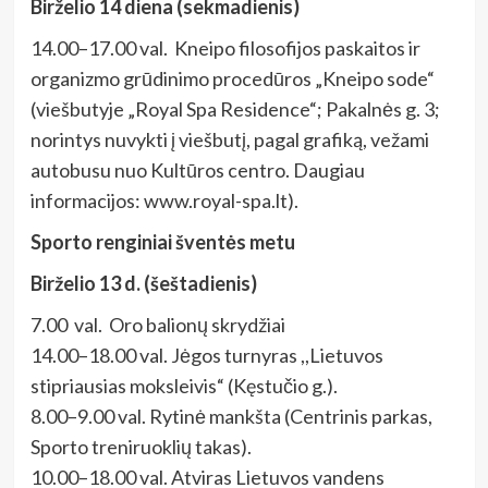
Birželio 14 diena (sekmadienis)
14.00–17.00 val. Kneipo filosofijos paskaitos ir
organizmo grūdinimo procedūros „Kneipo sode“
(viešbutyje „Royal Spa Residence“; Pakalnės g. 3;
norintys nuvykti į viešbutį, pagal grafiką, vežami
autobusu nuo Kultūros centro. Daugiau
informacijos: www.royal-spa.lt).
Sporto renginiai šventės metu
Birželio 13 d. (šeštadienis)
7.00 val. Oro balionų skrydžiai
14.00–18.00 val. Jėgos turnyras ,,Lietuvos
stipriausias moksleivis“ (Kęstučio g.).
8.00–9.00 val. Rytinė mankšta (Centrinis parkas,
Sporto treniruoklių takas).
10.00–18.00 val. Atviras Lietuvos vandens