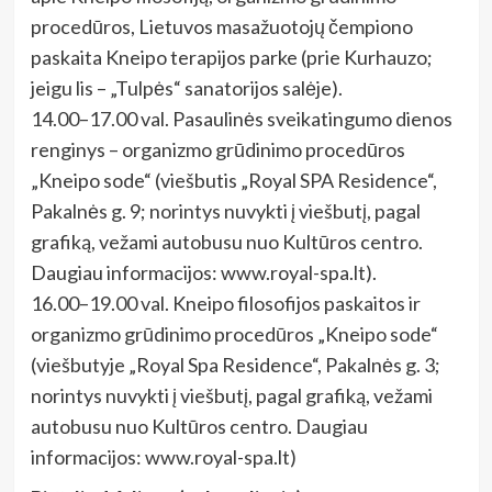
procedūros, Lietuvos masažuotojų čempiono
paskaita Kneipo terapijos parke (prie Kurhauzo;
jeigu lis – „Tulpės“ sanatorijos salėje).
14.00–17.00 val. Pasaulinės sveikatingumo dienos
renginys – organizmo grūdinimo procedūros
„Kneipo sode“ (viešbutis „Royal SPA Residence“,
Pakalnės g. 9; norintys nuvykti į viešbutį, pagal
grafiką, vežami autobusu nuo Kultūros centro.
Daugiau informacijos: www.royal-spa.lt).
16.00–19.00 val. Kneipo filosofijos paskaitos ir
organizmo grūdinimo procedūros „Kneipo sode“
(viešbutyje „Royal Spa Residence“, Pakalnės g. 3;
norintys nuvykti į viešbutį, pagal grafiką, vežami
autobusu nuo Kultūros centro. Daugiau
informacijos: www.royal-spa.lt)