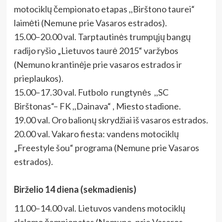
motociklų čempionato etapas ,,Birštono taurei“
laimėti (Nemune prie Vasaros estrados).
15.00–20.00 val. Tarptautinės trumpųjų bangų
radijo ryšio „Lietuvos taurė 2015“ varžybos
(Nemuno krantinėje prie vasaros estrados ir
prieplaukos).
15.00–17.30 val. Futbolo rungtynės ,,SC
Birštonas“– FK ,,Dainava“ , Miesto stadione.
19.00 val. Oro balionų skrydžiai iš vasaros estrados.
20.00 val. Vakaro fiesta: vandens motociklų
„Freestyle šou“ programa (Nemune prie Vasaros
estrados).
Birželio 14 diena (sekmadienis)
11.00–14.00 val. Lietuvos vandens motociklų
slalomo čempionatas (Nemune, prie Vasaros