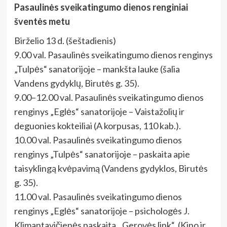
Pasaulinės sveikatingumo dienos renginiai
šventės metu
Birželio 13 d. (šeštadienis)
9.00 val. Pasaulinės sveikatingumo dienos renginys
„Tulpės“ sanatorijoje – mankšta lauke (šalia
Vandens gydyklų, Birutės g. 35).
9.00–12.00 val. Pasaulinės sveikatingumo dienos
renginys „Eglės“ sanatorijoje – Vaistažolių ir
deguonies kokteiliai (A korpusas, 110 kab.).
10.00 val. Pasaulinės sveikatingumo dienos
renginys „Tulpės“ sanatorijoje – paskaita apie
taisyklingą kvėpavimą (Vandens gydyklos, Birutės
g. 35).
11.00 val. Pasaulinės sveikatingumo dienos
renginys „Eglės“ sanatorijoje – psichologės J.
Klimantavičienės paskaita „Gerovės link“ (Kino ir