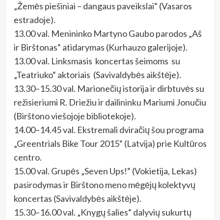
„Žemės piešiniai – dangaus paveikslai“ (Vasaros
estradoje).
13.00 val. Menininko Martyno Gaubo parodos „Aš
ir Birštonas“ atidarymas (Kurhauzo galerijoje).
13.00 val. Linksmasis koncertas šeimoms su
„Teatriuko“ aktoriais (Savivaldybės aikštėje).
13.30–15.30 val. Marionečių istorija ir dirbtuvės su
režisieriumi R. Driežiu ir dailininku Mariumi Jonučiu
(Birštono viešojoje bibliotekoje).
14.00–14.45 val. Ekstremali dviračių šou programa
„Greentrials Bike Tour 2015“ (Latvija) prie Kultūros
centro.
15.00 val. Grupės „Seven Ups!“ (Vokietija, Lekas)
pasirodymas ir Birštono meno mėgėjų kolektyvų
koncertas (Savivaldybės aikštėje).
15.30–16.00 val. „Knygų šalies“ dalyvių sukurtų