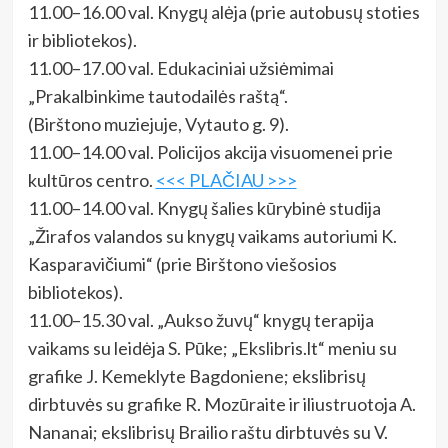
11.00–16.00 val. Knygų alėja (prie autobusų stoties
ir bibliotekos).
11.00–17.00 val. Edukaciniai užsiėmimai
„Prakalbinkime tautodailės raštą“.
(Birštono muziejuje, Vytauto g. 9).
11.00–14.00 val. Policijos akcija visuomenei prie
kultūros centro.
<<< PLAČIAU >>>
11.00–14.00 val. Knygų šalies kūrybinė studija
„Žirafos valandos su knygų vaikams autoriumi K.
Kasparavičiumi“ (prie Birštono viešosios
bibliotekos).
11.00–15.30 val. „Aukso žuvų“ knygų terapija
vaikams su leidėja S. Pūke; „Ekslibris.lt“ meniu su
grafike J. Kemeklyte Bagdoniene; ekslibrisų
dirbtuvės su grafike R. Mozūraite ir iliustruotoja A.
Nananai; ekslibrisų Brailio raštu dirbtuvės su V.