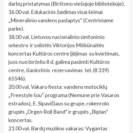
darbų pristatymas (Birštono viešojoje bibliotekoje).
16.00 val. Edukacinis žaidimas visai šeimai
„Mineralinio vandens paslaptys“ (Centriniame
parke).
18.00 val. Lietuvos nacionalinio simfoninio
orkestro ir solistės Viktorijos Miškūnaitės
koncertas Kultūros centre (įėjimas su kvietimais,
juos nuo birželio 8 d. galima pasiimti Kultūros
centre, išankstinis rezervavimas tel. (8 319)
65546).
20.00 val. Vakaro fiesta: vandens motociklų
„Freestyle šou“ programa (Nemune prie Vasaros
estrados), E. Sipavičiaus su grupe, rokenrolo
grupės „Orgen Roll Band“ ir grupės „Biplan“
koncertas.
21.00 val. Bardų muzikos vakaras: Vygantas