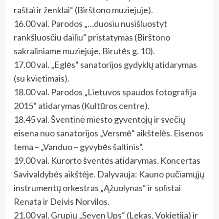
raštai ir ženklai“ (Birštono muziejuje).
16.00 val. Parodos „…duosiu nusišluostyt
rankšluosčiu dailiu“ pristatymas (Birštono
sakraliniame muziejuje, Birutės g. 10).
17.00 val. „Eglės“ sanatorijos gydyklų atidarymas
(su kvietimais).
18.00 val. Parodos „Lietuvos spaudos fotografija
2015“ atidarymas (Kultūros centre).
18.45 val. Šventinė miesto gyventojų ir svečių
eisena nuo sanatorijos „Versmė“ aikštelės. Eisenos
tema – „Vanduo – gyvybės šaltinis“.
19.00 val. Kurorto šventės atidarymas. Koncertas
Savivaldybės aikštėje. Dalyvauja: Kauno pučiamųjų
instrumentų orkestras „Ąžuolynas“ ir solistai
Renata ir Deivis Norvilos.
21.00 val. Grupių „Seven Ups“ (Lekas, Vokietija) ir