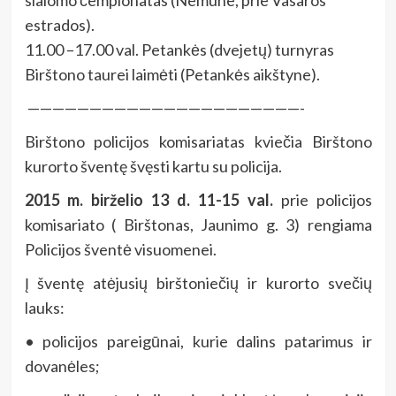
estrados).
11.00 –17.00 val. Petankės (dvejetų) turnyras
Birštono taurei laimėti (Petankės aikštyne).
——————————————————————-
Birštono policijos komisariatas kviečia Birštono
kurorto šventę švęsti kartu su policija.
2015 m. birželio 13 d. 11-15 val.
prie policijos
komisariato ( Birštonas, Jaunimo g. 3) rengiama
Policijos šventė visuomenei.
Į šventę atėjusių birštoniečių ir kurorto svečių
lauks:
• policijos pareigūnai, kurie dalins patarimus ir
dovanėles;