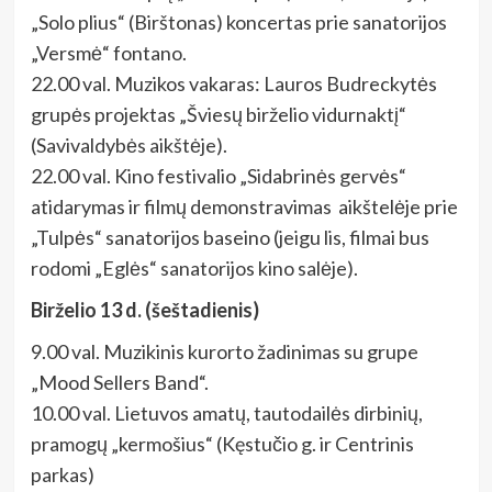
„Solo plius“ (Birštonas) koncertas prie sanatorijos
„Versmė“ fontano.
22.00 val. Muzikos vakaras: Lauros Budreckytės
grupės projektas „Šviesų birželio vidurnaktį“
(Savivaldybės aikštėje).
22.00 val. Kino festivalio „Sidabrinės gervės“
atidarymas ir filmų demonstravimas aikštelėje prie
„Tulpės“ sanatorijos baseino (jeigu lis, filmai bus
rodomi „Eglės“ sanatorijos kino salėje).
Birželio 13 d. (šeštadienis)
9.00 val. Muzikinis kurorto žadinimas su grupe
„Mood Sellers Band“.
10.00 val. Lietuvos amatų, tautodailės dirbinių,
pramogų „kermošius“ (Kęstučio g. ir Centrinis
parkas)