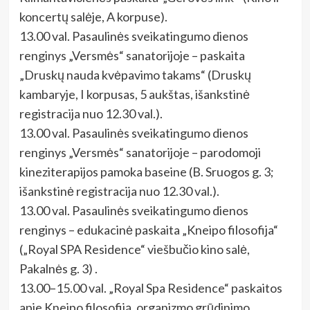
koncertų salėje, A korpuse).
13.00 val. Pasaulinės sveikatingumo dienos
renginys „Versmės“ sanatorijoje – paskaita
„Druskų nauda kvėpavimo takams“ (Druskų
kambaryje, I korpusas, 5 aukštas, išankstinė
registracija nuo 12.30 val.).
13.00 val. Pasaulinės sveikatingumo dienos
renginys „Versmės“ sanatorijoje – parodomoji
kineziterapijos pamoka baseine (B. Sruogos g. 3;
išankstinė registracija nuo 12.30 val.).
13.00 val. Pasaulinės sveikatingumo dienos
renginys – edukacinė paskaita „Kneipo filosofija“
(„Royal SPA Residence“ viešbučio kino salė,
Pakalnės g. 3) .
13.00–15.00 val. „Royal Spa Residence“ paskaitos
apie Kneipo filosofiją, organizmo grūdinimo