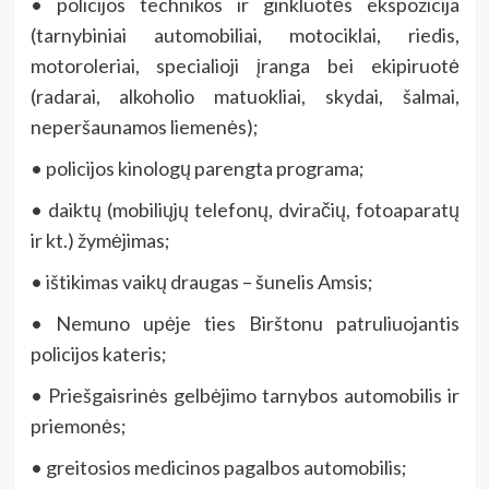
• policijos technikos ir ginkluotės ekspozicija
(tarnybiniai automobiliai, motociklai, riedis,
motoroleriai, specialioji įranga bei ekipiruotė
(radarai, alkoholio matuokliai, skydai, šalmai,
neperšaunamos liemenės);
• policijos kinologų parengta programa;
• daiktų (mobiliųjų telefonų, dviračių, fotoaparatų
ir kt.) žymėjimas;
• ištikimas vaikų draugas – šunelis Amsis;
• Nemuno upėje ties Birštonu patruliuojantis
policijos kateris;
• Priešgaisrinės gelbėjimo tarnybos automobilis ir
priemonės;
• greitosios medicinos pagalbos automobilis;