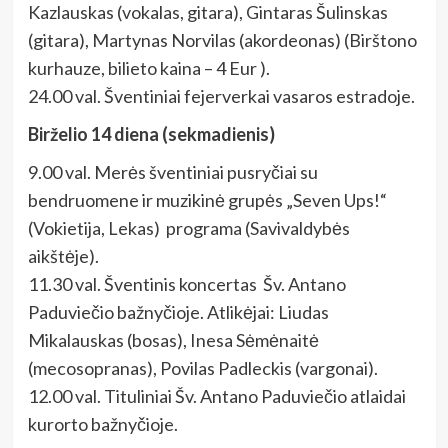
Kazlauskas (vokalas, gitara), Gintaras Šulinskas
(gitara), Martynas Norvilas (akordeonas) (Birštono
kurhauze, bilieto kaina – 4 Eur ).
24.00 val. Šventiniai fejerverkai vasaros estradoje.
Birželio 14 diena (sekmadienis)
9.00 val. Merės šventiniai pusryčiai su
bendruomene ir muzikinė grupės „Seven Ups!“
(Vokietija, Lekas) programa (Savivaldybės
aikštėje).
11.30 val. Šventinis koncertas Šv. Antano
Paduviečio bažnyčioje. Atlikėjai: Liudas
Mikalauskas (bosas), Inesa Sėmėnaitė
(mecosopranas), Povilas Padleckis (vargonai).
12.00 val. Tituliniai Šv. Antano Paduviečio atlaidai
kurorto bažnyčioje.