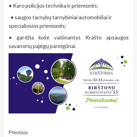
• Karo policijos technika ir priemonės;
• saugos tarnybų tarnybiniai automobiliai ir
specialiosios priemonės;
• gardžia koše vaišinantys Krašto apsaugos
savanorių pajėgų pareigūnai.
Post
Previous