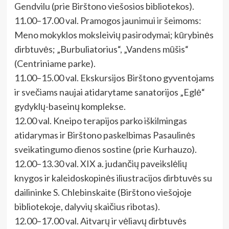
Gendvilu (prie Birštono viešosios bibliotekos).
11.00–17.00 val. Pramogos jaunimui ir šeimoms:
Meno mokyklos moksleivių pasirodymai; kūrybinės
dirbtuvės; „Burbuliatorius“, „Vandens mūšis“
(Centriniame parke).
11.00–15.00 val. Ekskursijos Birštono gyventojams
ir svečiams naujai atidarytame sanatorijos „Eglė“
gydyklų-baseinų komplekse.
12.00 val. Kneipo terapijos parko iškilmingas
atidarymas ir Birštono paskelbimas Pasaulinės
sveikatingumo dienos sostine (prie Kurhauzo).
12.00–13.30 val. XIX a. judančių paveikslėlių
knygos ir kaleidoskopinės iliustracijos dirbtuvės su
dailininke S. Chlebinskaite (Birštono viešojoje
bibliotekoje, dalyvių skaičius ribotas).
12.00–17.00 val. Aitvarų ir vėliavų dirbtuvės