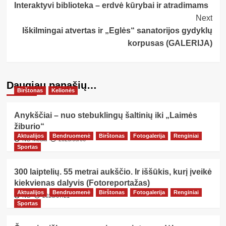
Interaktyvi biblioteka – erdvė kūrybai ir atradimams
Navigation
Next
Iškilmingai atvertas ir „Eglės“ sanatorijos gydyklų
korpusas (GALERIJA)
Daugiau panašių…
Birštonas
Kelionės
Anykščiai – nuo stebuklingų šaltinių iki „Laimės
žiburio“
Aktualijos
Bendruomenė
Birštonas
Fotogalerija
Renginiai
NG Media
2026/08/06
Sportas
300 laiptelių. 55 metrai aukščio. Ir iššūkis, kurį įveikė
kiekvienas dalyvis (Fotoreportažas)
Aktualijos
Bendruomenė
Birštonas
Fotogalerija
Renginiai
NG
2026/07/21
Sportas