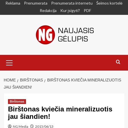
Skip
Reklama
Prenumerata
Prenumerata internetu
Šeimos kortelė
to
Redakcija
Kur įsigyti?
PDF
content
Primary
Menu
HOME
BIRŠTONAS
BIRŠTONAS KVIEČIA MINERALIZUOTIS
JAU ŠIANDIEN!
Birštonas
Birštonas kviečia mineralizuotis
jau šiandien!
NG Media
2015/06/13