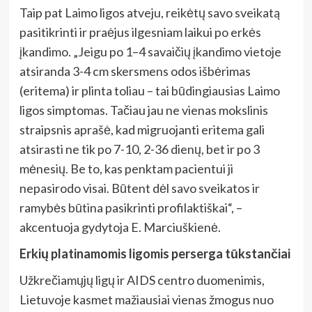
Taip pat Laimo ligos atveju, reikėtų savo sveikatą
pasitikrinti ir praėjus ilgesniam laikui po erkės
įkandimo. „Jeigu po 1–4 savaičių įkandimo vietoje
atsiranda 3-4 cm skersmens odos išbėrimas
(eritema) ir plinta toliau – tai būdingiausias Laimo
ligos simptomas. Tačiau jau ne vienas mokslinis
straipsnis aprašė, kad migruojanti eritema gali
atsirasti ne tik po 7-10, 2-36 dienų, bet ir po 3
mėnesių. Be to, kas penktam pacientui ji
nepasirodo visai. Būtent dėl savo sveikatos ir
ramybės būtina pasikrinti profilaktiškai“, –
akcentuoja gydytoja E. Marciuškienė.
Erkių platinamomis ligomis perserga tūkstančiai
Užkrečiamųjų ligų ir AIDS centro duomenimis,
Lietuvoje kasmet mažiausiai vienas žmogus nuo