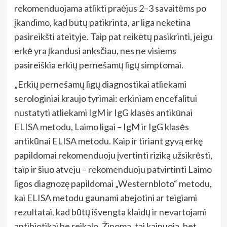
rekomenduojama atlikti praėjus 2–3 savaitėms po
įkandimo, kad būtų patikrinta, ar liga neketina
pasireikšti ateityje. Taip pat reikėtų pasikrinti, jeigu
erkė yra įkandusi anksčiau, nes ne visiems
pasireiškia erkių pernešamų ligų simptomai.
„Erkių pernešamų ligų diagnostikai atliekami
serologiniai kraujo tyrimai: erkiniam encefalitui
nustatyti atliekami IgM ir IgG klasės antikūnai
ELISA metodu, Laimo ligai – IgM ir IgG klasės
antikūnai ELISA metodu. Kaip ir tiriant gyvą erkę
papildomai rekomenduoju įvertinti riziką užsikrėsti,
taip ir šiuo atveju – rekomenduoju patvirtinti Laimo
ligos diagnozę papildomai „Westernbloto“ metodu,
kai ELISA metodu gaunami abejotini ar teigiami
rezultatai, kad būtų išvengta klaidų ir nevartojami
antibiotikai be reikalo. Žinoma, tai kainuoja, bet