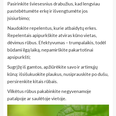
Pasirinkite šviesesnius drabužius, kad lengviau
pastebėtumėte erkę ir išvengtumėte jos
įsisiurbimo;
Naudokite repelentus, kurie atbaidytų erkes.
Repelentais apipurkškite atviras kūno vietas,
dėvimus rūbus. Efektyvumas – trumpalaikis, todėl
būdami ilgą laiką, nepamirškite pakartotinai
apsipurkšti;
Sugrįžę iš gamtos, apžiūrėkite savo ir artimųjų
kūną: išsišukuokite plaukus, nusiprauskite po dušu,
persirenkite kitais rūbais.
Vilkėtus rūbus pakabinkite negyvenamoje
patalpoje ar saulėtoje vietoje.