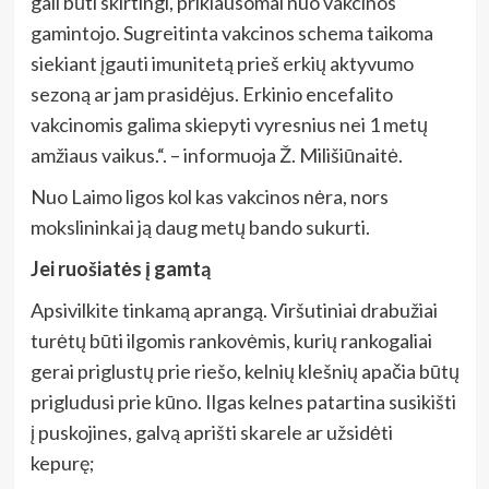
gali būti skirtingi, priklausomai nuo vakcinos
gamintojo. Sugreitinta vakcinos schema taikoma
siekiant įgauti imunitetą prieš erkių aktyvumo
sezoną ar jam prasidėjus. Erkinio encefalito
vakcinomis galima skiepyti vyresnius nei 1 metų
amžiaus vaikus.“. – informuoja Ž. Milišiūnaitė.
Nuo Laimo ligos kol kas vakcinos nėra, nors
mokslininkai ją daug metų bando sukurti.
Jei ruošiatės į gamtą
Apsivilkite tinkamą aprangą. Viršutiniai drabužiai
turėtų būti ilgomis rankovėmis, kurių rankogaliai
gerai priglustų prie riešo, kelnių klešnių apačia būtų
prigludusi prie kūno. Ilgas kelnes patartina susikišti
į puskojines, galvą aprišti skarele ar užsidėti
kepurę;