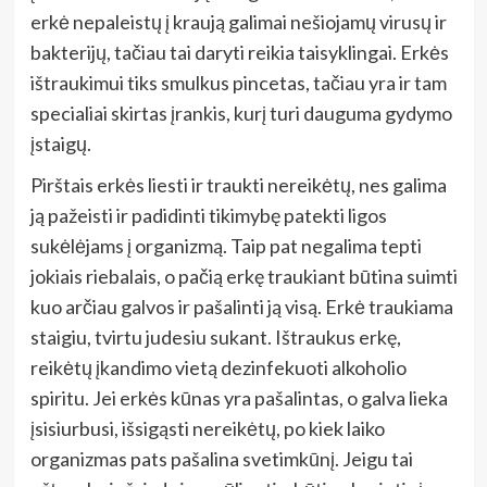
erkė nepaleistų į kraują galimai nešiojamų virusų ir
bakterijų, tačiau tai daryti reikia taisyklingai. Erkės
ištraukimui tiks smulkus pincetas, tačiau yra ir tam
specialiai skirtas įrankis, kurį turi dauguma gydymo
įstaigų.
Pirštais erkės liesti ir traukti nereikėtų, nes galima
ją pažeisti ir padidinti tikimybę patekti ligos
sukėlėjams į organizmą. Taip pat negalima tepti
jokiais riebalais, o pačią erkę traukiant būtina suimti
kuo arčiau galvos ir pašalinti ją visą. Erkė traukiama
staigiu, tvirtu judesiu sukant. Ištraukus erkę,
reikėtų įkandimo vietą dezinfekuoti alkoholio
spiritu. Jei erkės kūnas yra pašalintas, o galva lieka
įsisiurbusi, išsigąsti nereikėtų, po kiek laiko
organizmas pats pašalina svetimkūnį. Jeigu tai