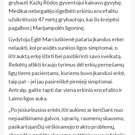
grybauti Kazlų Rūdos gyventojui kainavo gyvybę.
Medikai nebegalėjo išgelbėti erkiniu encefalitu
užsikrėtusio 47 metų grybautojo, kai šis kreipėsi
pagalbos į Marijampolės ligoninę.
Gydytoja Eglė Marciuškienė pataria įkandus erkei
nelaukti, kol prasidės sunkios ligos simptomai, o
ištrauktą erkę ištirti bei pasitikrinti savo sveikatą.
Reikėtų atlikti kraujo tyrimus dėl erkių pernešamų
ligų tiems pacientams, kuriems buvo įkandusi erkė,
taip pat – jei jau pasireiškė pirmieji simptomai.
Antraip, galite tapti dar viena erkinio encefalito ir
Laimo ligos auka.
„Po įsisiurbusios erkės ištraukimo ar kenčiant nuo
nepaaiškinamo galvos, sąnarių, raumenų skausmo,
pasikartojančių virškinamojo trakto problemų,
chroniško gerklės skausmo ar lėtinių ausų infekcijų