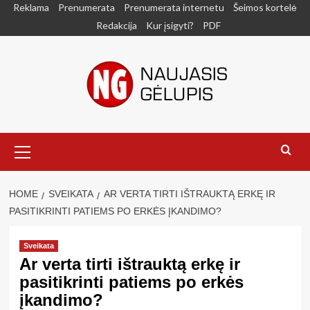
Skip
Reklama
Prenumerata
Prenumerata internetu
Šeimos kortelė
to
Redakcija
Kur įsigyti?
PDF
content
Primary
Menu
HOME
SVEIKATA
AR VERTA TIRTI IŠTRAUKTĄ ERKĘ IR
PASITIKRINTI PATIEMS PO ERKĖS ĮKANDIMO?
Sveikata
Ar verta tirti ištrauktą erkę ir
pasitikrinti patiems po erkės
įkandimo?