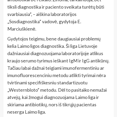
tiksli diagnostika ir paciento sveikata turėtų būti
svarbiausia“, – aiškina laboratorijos
„Sosdiagnostika“ vadovė, gydytoja E.
Marciuškienė.
Gydytojos teigimu, bene daugiausiai problemų
kelia Laimo ligos diagnostika. Ši liga Lietuvoje
dažniausiai diagnozuojama laboratorijoje atlikus
kraujo serumo tyrimus ieškant IgM ir IgG antikūnų.
Tačiau labai dažnai teigiami imunofermentiniu ar
imunofluorescenciniu metodu atlikti tyrimai nėra
tvirtinami specifiškesniu standartizuotu
„Westernbloto“ metodu. Dėl to pasitaiko nemažai
atvejų, kai žmogui diagnozuojama Laimo liga ir
skiriama antibiotikų, nors iš tikrųjų pacientas
neserga Laimo liga.