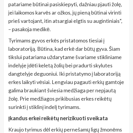
patariame būtinai pasiskiepyti, dažniau pjauti žolę,
jei laikomos karvės ar ožkos, jų pieną būtinai virinti
prieš vartojant, itin atsargiai elgtis su augintiniais“,
– pasakoja medikė.
Tyrimams gyvos erkės pristatomos tiesiai į
laboratoriją. Būtina, kad erkė dar būtų gyva. Šiam
tikslui patariama uždarytame švariame stikliniame
indelyje įdėti keletą žolių bei pradurti skylutes
dangtelyje deguoniui. Iki pristatymo į laboratoriją
erkes laikyti vėsiai. Lengviau pagauti erkių gamtoje
galima braukiant šviesia medžiaga per nepjautą
žolę. Prie medžiagos prikibusias erkes reikėtų
surinkti į stiklinį indelį tyrimams.
Įkandus erkei reikėtų nerizikuoti sveikata
Kraujo tyrimus dėl erkių pernešamų ligų žmonėms