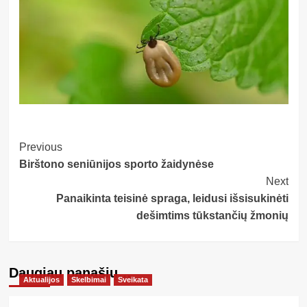
Post
Previous
Birštono seniūnijos sporto žaidynėse
Navigation
Next
Panaikinta teisinė spraga, leidusi išsisukinėti
dešimtims tūkstančių žmonių
Daugiau panašių…
Aktualijos
Skelbimai
Sveikata