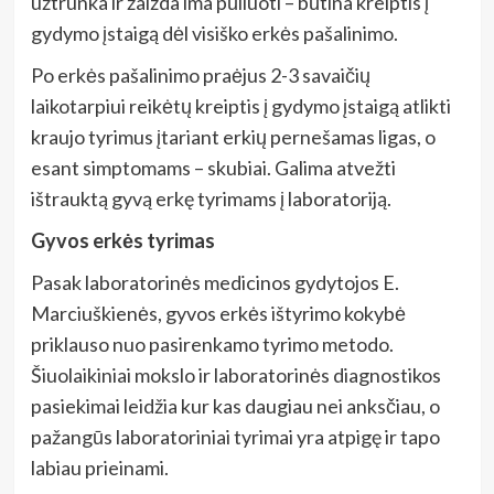
užtrunka ir žaizda ima pūliuoti – būtina kreiptis į
gydymo įstaigą dėl visiško erkės pašalinimo.
Po erkės pašalinimo praėjus 2-3 savaičių
laikotarpiui reikėtų kreiptis į gydymo įstaigą atlikti
kraujo tyrimus įtariant erkių pernešamas ligas, o
esant simptomams – skubiai. Galima atvežti
ištrauktą gyvą erkę tyrimams į laboratoriją.
Gyvos erkės tyrimas
Pasak laboratorinės medicinos gydytojos E.
Marciuškienės, gyvos erkės ištyrimo kokybė
priklauso nuo pasirenkamo tyrimo metodo.
Šiuolaikiniai mokslo ir laboratorinės diagnostikos
pasiekimai leidžia kur kas daugiau nei anksčiau, o
pažangūs laboratoriniai tyrimai yra atpigę ir tapo
labiau prieinami.