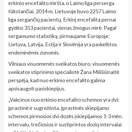
erkinio encefalito miršta, o Laimo liga perserga
tūkstančiai. 2014 m. Lietuvoje buvo 2257 Laimo
liga sergančių pacientų. Erkinį encefalitą pernai
gydėsi 353 pacientai, vienas žmogus mirė. Pagal
sergamumo statistiką, pirmaujame Europoje:
Lietuva, Latvija, Estija ir Slovėnija yra paskelbtos
endeminėmis zonomis.
Vilniaus visuomenės sveikatos biuro, visuomenės
sveikatos stiprinimo specialistė Žana Milišiūnaitė
perspėja, kad nuo erkinio encefalito galima
apsisaugoti pasiskiepijus.
„Vakcinos nuo erkinio encefalito schemos yra dvi:
įprastinė ir sugreitinta. Įprastinės skiepijamo
schemos pirmosios dvi dozės įskiepijamos 1-3 mėn.
intervalu, trečiosios ir sustiprintos dozių intervalai