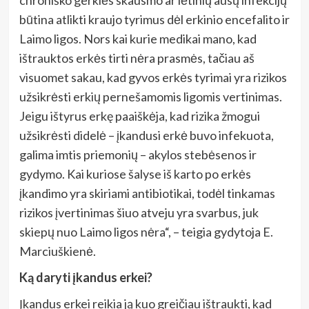
būtina atlikti kraujo tyrimus dėl erkinio encefalito ir
Laimo ligos. Nors kai kurie medikai mano, kad
ištrauktos erkės tirti nėra prasmės, tačiau aš
visuomet sakau, kad gyvos erkės tyrimai yra rizikos
užsikrėsti erkių pernešamomis ligomis vertinimas.
Jeigu ištyrus erkę paaiškėja, kad rizika žmogui
užsikrėsti didelė – įkandusi erkė buvo infekuota,
galima imtis priemonių – akylos stebėsenos ir
gydymo. Kai kuriose šalyse iš karto po erkės
įkandimo yra skiriami antibiotikai, todėl tinkamas
rizikos įvertinimas šiuo atveju yra svarbus, juk
skiepų nuo Laimo ligos nėra“, – teigia gydytoja E.
Marciuškienė.
Ką daryti įkandus erkei?
Įkandus erkei reikia ją kuo greičiau ištraukti, kad