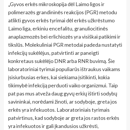
„Gyvos erkės mikroskopija dėl Laimo ligos ir
polimerazės grandininės reakcijos (PGR) metodu
atlikti gyvos erkės tyrimai dėl erkės užkrėstumo
Laimo liga, erkiniu encefalitu, granuliocitinės
anaplazmozės bei erlichiozės yra visiškai patikimi ir
tikslūs. Molekuliniai PGR metodai padeda nustatyti
infekcijų sukėlėjus, patvirtinti ar paneigti
konkretaus sukėlėjo DNR arba RNR buvimą. Šie
laboratoriniai tyrimai populiarūs ištraukus vaikams
įsisiurbusias erkes, kai siekiama įsitikinti, kokia
tikimybė infekciją perduoti vaiko organizmui. Taip
pat pas mus atveža daug gyvų erkių ištirti sodybų
savininkai, norėdami žinoti, ar sodyboje, greta jos
erkės yra infekuotos. Laboratoriniais tyrimais
patvirtinus, kad sodyboje ar greta jos rastos erkės
yra infekuotos ir gali įkandusios užkrėsti,