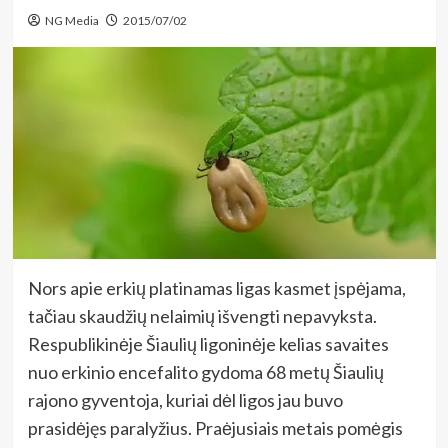
NG Media
2015/07/02
Nors apie erkių platinamas ligas kasmet įspėjama,
tačiau skaudžių nelaimių išvengti nepavyksta.
Respublikinėje Šiaulių ligoninėje kelias savaites
nuo erkinio encefalito gydoma 68 metų Šiaulių
rajono gyventoja, kuriai dėl ligos jau buvo
prasidėjęs paralyžius. Praėjusiais metais pomėgis