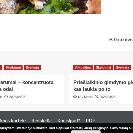
B.Gruževs
s
Skelbimai
Sveikata
Aktualijos
Skelbimai
Sveikata
serumai – koncentruota
Priešlaikinio gimdymo gi
a odai
kas laukia po to
ia
2026/04/28
NG Media
2026/03/26
imos kortelė
Redakcija
Kur įsigyti?
PDF
aršydami svetainėje sutinkate, kad slapukai atsirastų Jūsų įrenginyje. Savo duotą sut