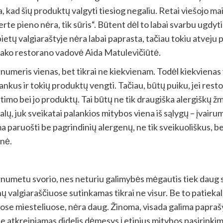
a, kad šių produktų valgyti tiesiog negaliu. Retai viešojo 
rte pieno nėra, tik sūris“. Būtent dėl to labai svarbu ugd
tų valgiaraštyje nėra labai paprasta, tačiau tokiu atveju 
 sako restorano vadovė Aida Matulevičiūtė.
numeris vienas, bet tikrai ne kiekvienam. Todėl kiekvienas v
nkus ir tokių produktų vengti. Tačiau, būtų puiku, jei resto
litimo bei jo produktų. Tai būtų ne tik draugiška alergiškų ž
alų, juk sveikatai palankios mitybos viena iš sąlygų – įvair
ima paruošti be pagrindinių alergenų, ne tik sveikuoliškus, b
nė.
umetu svorio, nes neturiu galimybės mėgautis tiek daug s
nų valgiaraščiuose sutinkamas tikrai ne visur. Be to patieka
ose miesteliuose, nėra daug. Žinoma, visada galima paprašyti
je atkreipiamas didelis dėmesys į etinius mitybos pasirinki