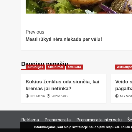
Post
Previous
Mesti rūkyti nėra niekada per vėlu!
Navigation
Daugiau panašių…
Aktualijos
Skelbimai
Sveikata
Aktualijo
Kokius ženklus oda siunčia, kai
Veido 
kremas jai netinka?
pagalb
NG Media
2026/05/06
NG Med
Reklama
Prenumerata
Prenumerata internetu
Še
Informuojame, kad šioje svetainėje naudojami slapukai. Toliau n