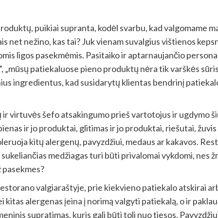
produktų, puikiai supranta, kodėl svarbu, kad valgomame ma
is net nežino, kas tai? Juk vienam suvalgius vištienos kepsn
mtomis ligos pasekmėmis. Pasitaiko ir aptarnaujančio persona
, „mūsų patiekaluose pieno produktų nėra tik varškės sūris
ius ingredientus, kad susidarytų klientas bendrinį patiekalo
 ir virtuvės šefo atsakingumo prieš vartotojus ir ugdymo š
as ir jo produktai, glitimas ir jo produktai, riešutai, žuvis i
etoleruoja kitų alergenų, pavyzdžiui, medaus ar kakavos. Re
sukeliančias medžiagas turi būti privalomai vykdomi, nes žm
už pasekmes?
restorano valgiaraštyje, prie kiekvieno patiekalo atskirai ar
i kitas alergenas įeina į norimą valgyti patiekalą, o ir pak
ninis supratimas, kuris gali būti toli nuo tiesos. Pavyzdži