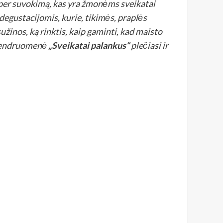
 per suvokimą, kas yra žmonėms sveikatai
degustacijomis, kurie, tikimės, praplės
sužinos, ką rinktis, kaip gaminti, kad maisto
“ bendruomenė
„Sveikatai palankus“
plečiasi ir