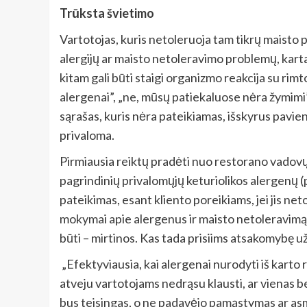
Trūksta švietimo
Vartotojas, kuris netoleruoja tam tikrų maisto 
alergijų ar maisto netoleravimo problemų, karta
kitam gali būti staigi organizmo reakcija su ri
alergenai”, „ne, mūsų patiekaluose nėra žymimi”
sąrašas, kuris nėra pateikiamas, išskyrus pavien
privaloma.
Pirmiausia reiktų pradėti nuo restorano vadovų
pagrindinių privalomųjų keturiolikos alergenų (pien
pateikimas, esant kliento poreikiams, jei jis n
mokymai apie alergenus ir maisto netoleravimą 
būti – mirtinos. Kas tada prisiims atsakomybę 
„Efektyviausia, kai alergenai nurodyti iš karto 
atveju vartotojams nedrąsu klausti, ar vienas be
bus teisingas, o ne padavėjo pamąstymas ar asme