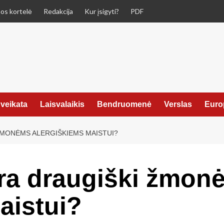
os kortelė
Redakcija
Kur įsigyti?
PDF
veikata
Laisvalaikis
Bendruomenė
Verslas
Euro
ŽMONĖMS ALERGIŠKIEMS MAISTUI?
yra draugiški žmon
aistui?