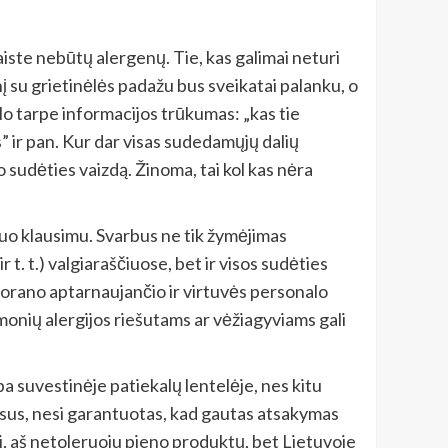
iste nebūtų alergenų. Tie, kas galimai neturi
į su grietinėlės padažu bus sveikatai palanku, o
lo tarpe informacijos trūkumas: „kas tie
” ir pan. Kur dar visas sudedamųjų dalių
 sudėties vaizdą. Žinoma, tai kol kas nėra
iuo klausimu. Svarbus ne tik žymėjimas
r t. t.) valgiaraščiuose, bet ir visos sudėties
storano aptarnaujančio ir virtuvės personalo
onių alergijos riešutams ar vėžiagyviams gali
ba suvestinėje patiekalų lentelėje, nes kitu
lausus, nesi garantuotas, kad gautas atsakymas
ui, aš netoleruoju pieno produktų, bet Lietuvoje