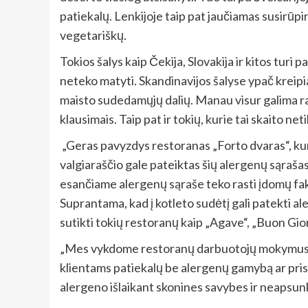
patiekalų. Lenkijoje taip pat jaučiamas susirūp
vegetariškų.
Tokios šalys kaip Čekija, Slovakija ir kitos tu
neteko matyti. Skandinavijos šalyse ypač kreip
maisto sudedamųjų dalių. Manau visur galima ra
klausimais. Taip pat ir tokių, kurie tai skaito n
„Geras pavyzdys restoranas „Forto dvaras“, kuri
valgiaraščio gale pateiktas šių alergenų sąraša
esančiame alergenų sąraše teko rasti įdomų fakt
Suprantama, kad į kotleto sudėtį gali patekti aler
sutikti tokių restoranų kaip „Agave“, „Buon Gio
„Mes vykdome restoranų darbuotojų mokymus, 
klientams patiekalų be alergenų gamybą ar prisit
alergeno išlaikant skonines savybes ir neapsun