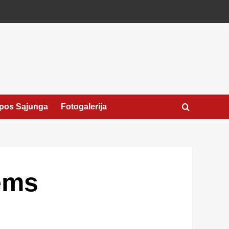
pos Sąjunga
Fotogalerija
ėms