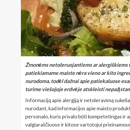
Žmonėms netoleruojantiems ar alergiškiems tam
patiekiamame maiste nėra vieno ar kito ingredi
nurodoma, todėl dažnai apie patiekaluose esan
turime viešojoje erdvėje atskleisti nepažįst
Informaciją apie alergiją ir netoleravimą sukel
nurodant, kad informacijos apie maisto produkt
personalo, kuris privalo būti kompetetingas ir 
valgiaraščiuose ir kitose vartotojui prieinamo