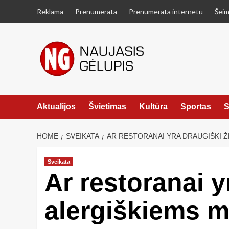
Skip
Reklama
Prenumerata
Prenumerata internetu
Šeim
to
content
Aktualijos
Švietimas
Kultūra
Sportas
S
HOME
SVEIKATA
AR RESTORANAI YRA DRAUGIŠKI 
Sveikata
Ar restoranai 
alergiškiems m