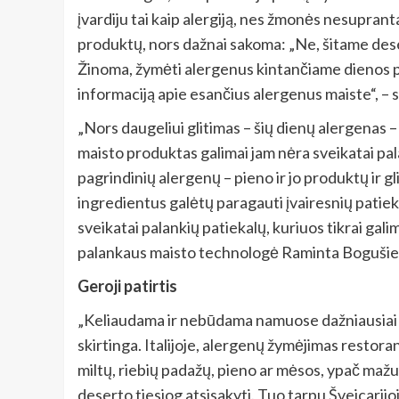
įvardiju tai kaip alergiją, nes žmonės nesuprant
produktų, nors dažnai sakoma: „Ne, šitame dese
Žinoma, žymėti alergenus kintančiame dienos pie
informaciją apie esančius alergenus maiste“, –
„Nors daugeliui glitimas – šių dienų alergenas – 
maisto produktas galimai jam nėra sveikatai pala
pagrindinių alergenų – pieno ir jo produktų ir g
ingredientus galėtų paragauti įvairesnių patiek
sveikatai palankių patiekalų, kuriuos tikrai gal
palankaus maisto technologė Raminta Bogušie
Geroji patirtis
„Keliaudama ir nebūdama namuose dažniausiai n
skirtinga. Italijoje, alergenų žymėjimas restora
miltų, riebių padažų, pieno ar mėsos, ypač mažu
deserto tiesiog atsisakyti. Tuo tarpu Šveicarijo