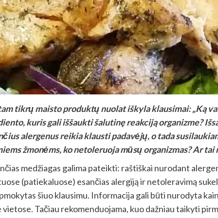
 tikrų maisto produktų nuolat iškyla klausimai: „Ką valg
ento, kuris gali iššaukti šalutinę reakciją organizme? Iš
čius alergenus reikia klausti padavėjų, o tada susilauki
amiems žmonėms, ko netoleruoja mūsų organizmas? Ar tai
iančias medžiagas galima pateikti: raštiškai nurodant alerg
uose (patiekaluose) esančias alergiją ir netoleravimą suke
apmokytas šiuo klausimu. Informacija gali būti nurodyta ka
se vietose. Tačiau rekomenduojama, kuo dažniau taikyti pir