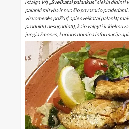
Įstaiga VšĮ
„Sveikatai palankus“
siekia didinti
palanki mityba ir nuo šio pavasario pradedami 
visuomenės požiūrį apie sveikatai palankų maistą
produktų nesugadintų, kaip valgyti ir kiek suv
jungia žmones, kuriuos domina informacija apie