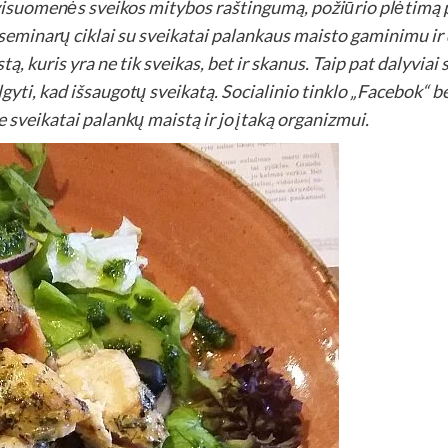
 visuomenės sveikos mitybos raštingumą, požiūrio plėtimą
seminarų ciklai su sveikatai palankaus maisto gaminimu ir 
, kuris yra ne tik sveikas, bet ir skanus. Taip pat dalyviai 
algyti, kad išsaugotų sveikatą. Socialinio tinklo „Facebok
 sveikatai palankų maistą ir jo įtaką organizmui.