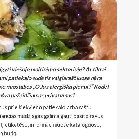
yti viešojo maitinimo sektoriuje? Ar tikrai
sami patiekalo sudėtis valgiaraščiuose nėra
ame nuostabos „O Jūs alergiška pienui?“ Kodėl
 nėra pažeidžiamas privatumas?
enus prie kiekvieno patiekalo arba raštu
liančias medžiagas galima gauti pasiteiravus
inų etiketėse, informaciniuose kataloguose,
mą būdą.