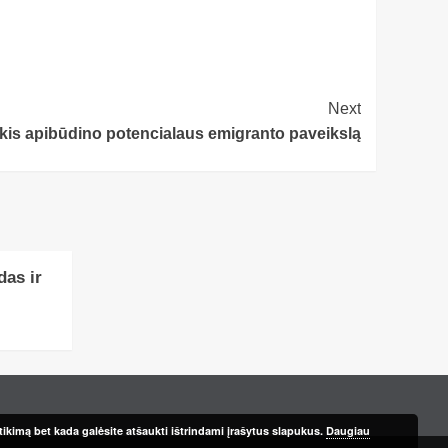
Next
kis apibūdino potencialaus emigranto paveikslą
das ir
ikimą bet kada galėsite atšaukti ištrindami įrašytus slapukus.
Daugiau