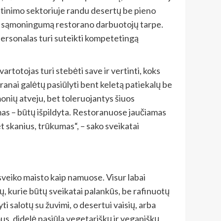
maitinimo sektoriuje randu desertų be pieno
yti sąmoningumą restorano darbuotojų tarpe.
personalas turi suteikti kompetetingą
artotojas turi stebėti save ir vertinti, koks
ranai galėtų pasiūlyti bent keletą patiekalų be
monių atveju, bet toleruojantys šiuos
umas – būtų išpildyta. Restoranuose jaučiamas
et skanius, trūkumas“, – sako sveikatai
veiko maisto kaip namuose. Visur labai
lų, kurie būtų sveikatai palankūs, be rafinuotų
 salotų su žuvimi, o desertui vaisių, arba
mus, didelė pasiūla vegetariškų ir veganiškų