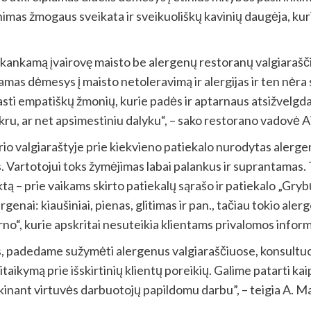
inimas žmogaus sveikata ir sveikuoliškų kavinių daugėja, ku
ri pakankamą įvairovę maisto be alergenų restoranų valgiaraš
iamas dėmesys į maisto netoleravimą ir alergijas ir ten nėr
sti empatiškų žmonių, kurie padės ir aptarnaus atsižvelgda
etikru, ar net apsimestiniu dalyku“, – sako restorano vadovė 
o valgiaraštyje prie kiekvieno patiekalo nurodytas alergena
s. Vartotojui toks žymėjimas labai palankus ir suprantamas. 
ą – prie vaikams skirto patiekalų sąrašo ir patiekalo „Gryb
genai: kiaušiniai, pienas, glitimas ir pan., tačiau tokio aler
rno“, kurie apskritai nesuteikia klientams privalomos inform
padedame sužymėti alergenus valgiaraščiuose, konsultuo
aikymą prie išskirtinių klientų poreikių. Galime patarti kai
kinant
virtuvės darbuotojų papildomu darbu”, – teigia A. Ma