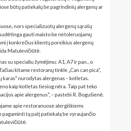
riose būtų patiekalų be pagrindinių alergenų ar
čiuose, nors specializuotų alergenų sąrašų
a sudėtinga gauti maisto be netoleruojamų
mi į konkrečius klientų poreikius alergenų
Aida Matulevičiūtė.
s su specialiu žymėjimu: A1, A7 ir pan., o
Tačiau kitame restoranų tinkle „Can can pica“,
ų karas“ nurodytas alergenas – kotletas.
geno kaip kotletas tiesiog nėra. Taip pat teko
acijos apie alergenus“, – pastebi R. Bogušienė.
jame apie restoranuose alergiškiems
p pagaminti tą patį patiekalą be vyraujančio
tulevičiūtė.