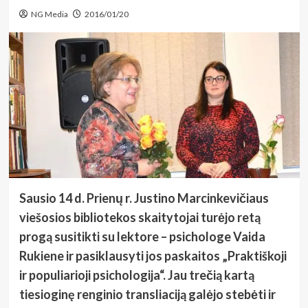
NG Media
2016/01/20
Sausio 14 d. Prienų r. Justino Marcinkevičiaus
viešosios bibliotekos skaitytojai turėjo retą
progą susitikti su lektore – psichologe Vaida
Rukiene ir pasiklausyti jos paskaitos „Praktiškoji
ir populiarioji psichologija“. Jau trečią kartą
tiesioginę renginio transliaciją galėjo stebėti ir