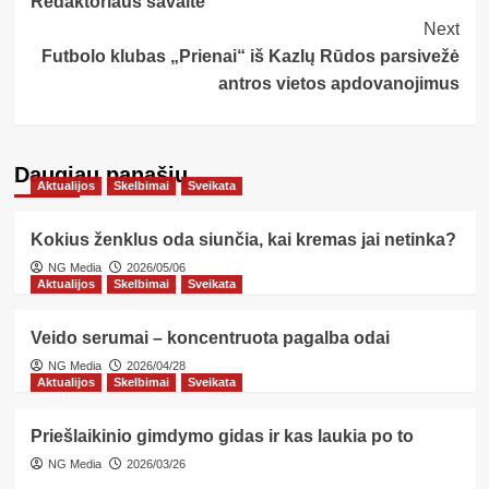
Redaktoriaus savaitė
Navigation
Next
Futbolo klubas „Prienai“ iš Kazlų Rūdos parsivežė
antros vietos apdovanojimus
Daugiau panašių…
Aktualijos
Skelbimai
Sveikata
Kokius ženklus oda siunčia, kai kremas jai netinka?
NG Media
2026/05/06
Aktualijos
Skelbimai
Sveikata
Veido serumai – koncentruota pagalba odai
NG Media
2026/04/28
Aktualijos
Skelbimai
Sveikata
Priešlaikinio gimdymo gidas ir kas laukia po to
NG Media
2026/03/26