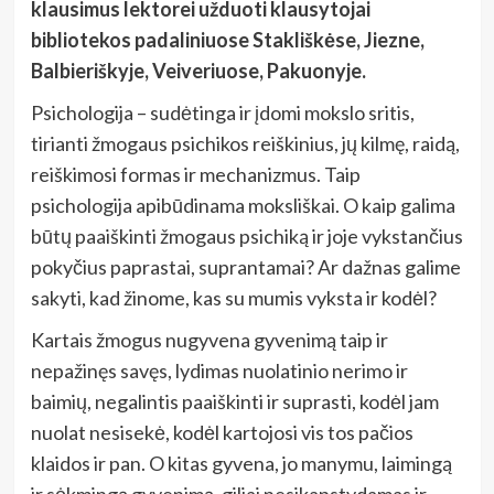
klausimus lektorei užduoti klausytojai
bibliotekos padaliniuose Stakliškėse, Jiezne,
Balbieriškyje, Veiveriuose, Pakuonyje.
Psichologija – sudėtinga ir įdomi mokslo sritis,
tirianti žmogaus psichikos reiškinius, jų kilmę, raidą,
reiškimosi formas ir mechanizmus. Taip
psichologija apibūdinama moksliškai. O kaip galima
būtų paaiškinti žmogaus psichiką ir joje vykstančius
pokyčius paprastai, suprantamai? Ar dažnas galime
sakyti, kad žinome, kas su mumis vyksta ir kodėl?
Kartais žmogus nugyvena gyvenimą taip ir
nepažinęs savęs, lydimas nuolatinio nerimo ir
baimių, negalintis paaiškinti ir suprasti, kodėl jam
nuolat nesisekė, kodėl kartojosi vis tos pačios
klaidos ir pan. O kitas gyvena, jo manymu, laimingą
ir sėkmingą gyvenimą, giliai nesikapstydamas ir