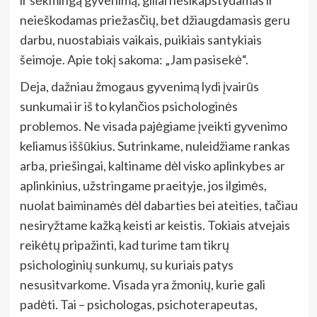
neieškodamas priežasčių, bet džiaugdamasis geru
darbu, nuostabiais vaikais, puikiais santykiais
šeimoje. Apie tokį sakoma: „Jam pasisekė“.
Deja, dažniau žmogaus gyvenimą lydi įvairūs
sunkumai ir iš to kylančios psichologinės
problemos. Ne visada pajėgiame įveikti gyvenimo
keliamus iššūkius. Sutrinkame, nuleidžiame rankas
arba, priešingai, kaltiname dėl visko aplinkybes ar
aplinkinius, užstringame praeityje, jos ilgimės,
nuolat baiminamės dėl dabarties bei ateities, tačiau
nesiryžtame kažką keisti ar keistis. Tokiais atvejais
reikėtų pripažinti, kad turime tam tikrų
psichologinių sunkumų, su kuriais patys
nesusitvarkome. Visada yra žmonių, kurie gali
padėti. Tai – psichologas, psichoterapeutas,