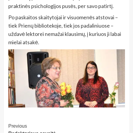
praktinės psichologijos pusės, per savo patirtį.
Po paskaitos skaitytojai ir visuomenės atstovai –
tiek Prienų bibliotekoje, tiek jos padaliniuose –
uždavė lektorei nemažai klausimų, į kuriuos ji labai
mielai atsakė.
Post
Previous