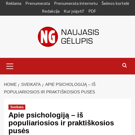
Skip
Reklama
Prenumerata
Prenumerata internetu
Šeimos kortelė
to
Redakcija
Kur įsigyti?
PDF
content
Primary
Menu
HOME
SVEIKATA
APIE PSICHOLOGIJĄ – IŠ
POPULIARIOSIOS IR PRAKTIŠKOSIOS PUSĖS
Sveikata
Apie psichologiją – iš
populiariosios ir praktiškosios
pusės