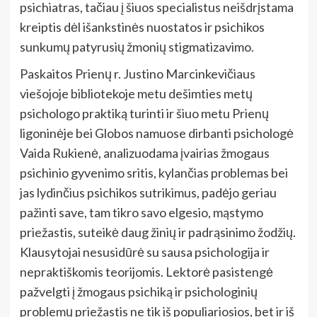
psichiatras, tačiau į šiuos specialistus neišdrįstama
kreiptis dėl išankstinės nuostatos ir psichikos
sunkumų patyrusių žmonių stigmatizavimo.
Paskaitos Prienų r. Justino Marcinkevičiaus
viešojoje bibliotekoje metu dešimties metų
psichologo praktiką turinti ir šiuo metu Prienų
ligoninėje bei Globos namuose dirbanti psichologė
Vaida Rukienė, analizuodama įvairias žmogaus
psichinio gyvenimo sritis, kylančias problemas bei
jas lydinčius psichikos sutrikimus, padėjo geriau
pažinti save, tam tikro savo elgesio, mąstymo
priežastis, suteikė daug žinių ir padrąsinimo žodžių.
Klausytojai nesusidūrė su sausa psichologija ir
nepraktiškomis teorijomis. Lektorė pasistengė
pažvelgti į žmogaus psichiką ir psichologinių
problemų priežastis ne tik iš populiariosios, bet ir iš