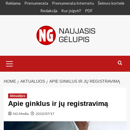
Skip
Reklama
Prenumerata
Prenumerata internetu
Šeimos kortelė
to
Redakcija
Kur įsigyti?
PDF
content
Primary
Menu
HOME
AKTUALIJOS
APIE GINKLUS IR JŲ REGISTRAVIMĄ
Aktualijos
Apie ginklus ir jų registravimą
NG Media
2013/07/17