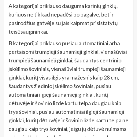
A kategorijai priklauso dauguma karinių ginklų,
kuriuos ne tik kad nepadėsi po pagalve, bet ir
pasirodžius gatvėje su jais kaipmat prisistatytų
teisėsaugininkai.
B kategorijai priklauso pusiau automatiniai arba
pertaisomi trumpieji šaunamieji ginklai, vienašūviai
trumpieji šaunamieji ginklai, šaudantys centrinio
įskėlimo šoviniais, vienašūviai trumpieji šaunamieji
ginklai, kurių visas ilgis yra mažesnis kaip 28 cm,
šaudantys žiedinio įskėlimo šoviniais, pusiau
automatiniai ilgieji šaunamieji ginklai, kurių
dėtuvėje ir šovinio lizde kartu telpa daugiau kaip
trys šoviniai, pusiau automatiniai ilgieji šaunamieji
ginklai, kurių dėtuvėje ir šovinio lizde kartu telpa ne
daugiau kaip trys šoviniai, jeigu jų dėtuvė nuimama