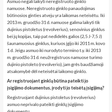
Asmuo negali laikyti neregistruoto ginklo
namuose. Neregistruoto ginklo panaudojimas
būtinosios ginties atveju yra laikomas neteisėtu. Iki
2013 m. gruodžio 31 d. namuose galima laikyti tik
dujinius pistoletus (revolverius), senovinius ginklus
bei jų kopijas, taip pat nedidelės galios (2,5 J-7,5 J)
šaunamuosius ginklus, kuriuos įgijo iki 2011 m. kovo
1 d. Jeigu asmuo iki nurodyto termino t.y. iki 2013
m. gruodžio 31 d. neužregistruos namuose turimo
dujinio pistoleto (revolverio), jam grės baudžiamoji
atsakomybė dėl neteisėtai laikomo ginklo.
Ar registruojant ginklą būtina pateikti jo
įsigijimo dokumentus, įrodyti jo teisėtą įsigijimą?
Registruojant dujinius pistoletus (revolverius)
asmuo neprivalo pateikti ginklų įsigijimo
dokumentų.