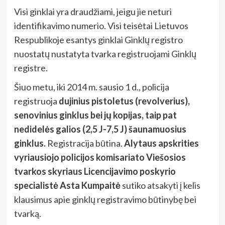
Visi ginklai yra draudžiami, jeigu jie neturi
identifikavimo numerio. Visi teisėtai Lietuvos
Respublikoje esantys ginklai Ginklų registro
nuostatų nustatyta tvarka registruojami Ginklų
registre.
Šiuo metu, iki 2014 m. sausio 1 d., policija
registruoja
dujinius pistoletus (revolverius),
senovinius ginklus bei jų kopijas, taip pat
nedidelės galios (2,5 J-7,5 J) šaunamuosius
ginklus.
Registracija būtina.
Alytaus apskrities
vyriausiojo policijos komisariato Viešosios
tvarkos skyriaus Licencijavimo poskyrio
specialistė Asta Kumpaitė
sutiko atsakyti į kelis
klausimus apie ginklų registravimo būtinybę bei
tvarką.