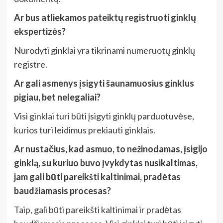
Ar bus atliekamos pateiktų registruoti ginklų
ekspertizės?
Nurodyti ginklai yra tikrinami numeruotų ginklų
registre.
Ar gali asmenys įsigyti šaunamuosius ginklus
pigiau, bet nelegaliai?
Visi ginklai turi būti įsigyti ginklų parduotuvėse,
kurios turi leidimus prekiauti ginklais.
Ar nustačius, kad asmuo, to nežinodamas, įsigijo
ginklą, su kuriuo buvo įvykdytas nusikaltimas,
jam gali būti pareikšti kaltinimai, pradėtas
baudžiamasis procesas?
Taip, gali būti pareikšti kaltinimai ir pradėtas