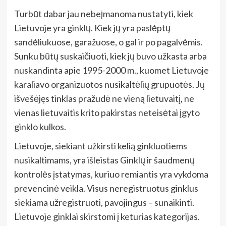
Turbūt dabar jau nebeįmanoma nustatyti, kiek
Lietuvoje yra ginklų. Kiek jų yra paslėptų
sandėliukuose, garažuose, o gal ir po pagalvėmis.
Sunku būtų suskaičiuoti, kiek jų buvo užkasta arba
nuskandinta apie 1995-2000 m., kuomet Lietuvoje
karaliavo organizuotos nusikaltėlių grupuotės. Jų
išvešėjęs tinklas pražudė ne vieną lietuvaitį, ne
vienas lietuvaitis krito pakirstas neteisėtai įgyto
ginklo kulkos.
Lietuvoje, siekiant užkirsti kelią ginkluotiems
nusikaltimams, yra išleistas Ginklų ir šaudmenų
kontrolės įstatymas, kuriuo remiantis yra vykdoma
prevencinė veikla. Visus neregistruotus ginklus
siekiama užregistruoti, pavojingus – sunaikinti.
Lietuvoje ginklai skirstomi į keturias kategorijas.