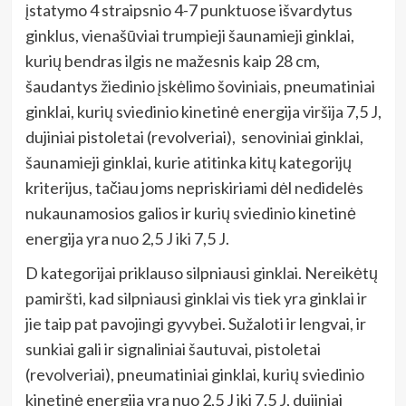
įstatymo 4 straipsnio 4-7 punktuose išvardytus
ginklus, vienašūviai trumpieji šaunamieji ginklai,
kurių bendras ilgis ne mažesnis kaip 28 cm,
šaudantys žiedinio įskėlimo šoviniais, pneumatiniai
ginklai, kurių sviedinio kinetinė energija viršija 7,5 J,
dujiniai pistoletai (revolveriai), senoviniai ginklai,
šaunamieji ginklai, kurie atitinka kitų kategorijų
kriterijus, tačiau joms nepriskiriami dėl nedidelės
nukaunamosios galios ir kurių sviedinio kinetinė
energija yra nuo 2,5 J iki 7,5 J.
D kategorijai priklauso silpniausi ginklai. Nereikėtų
pamiršti, kad silpniausi ginklai vis tiek yra ginklai ir
jie taip pat pavojingi gyvybei. Sužaloti ir lengvai, ir
sunkiai gali ir signaliniai šautuvai, pistoletai
(revolveriai), pneumatiniai ginklai, kurių sviedinio
kinetinė energija yra nuo 2,5 J iki 7,5 J, dujiniai