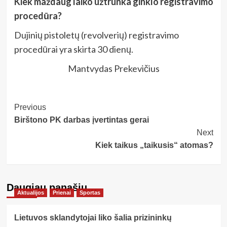
Kiek maždaug laiko užtrunka ginklo registravimo
procedūra?
Dujinių pistoletų (revolverių) registravimo
procedūrai yra skirta 30 dienų.
Mantvydas Prekevičius
Post
Previous
Birštono PK darbas įvertintas gerai
Navigation
Next
Kiek taikus „taikusis“ atomas?
Daugiau panašių…
Aktualijos
Prienai
Sportas
Lietuvos sklandytojai liko šalia prizininkų