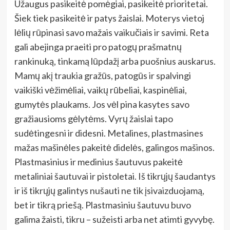
Užaugus pasikeitė pomėgiai, pasikeitė prioritetai.
Šiek tiek pasikeitė ir patys žaislai. Moterys vietoj
lėlių rūpinasi savo mažais vaikučiais ir savimi. Reta
gali abejinga praeiti pro patogų prašmatnų
rankinuką, tinkamą lūpdažį arba puošnius auskarus.
Mamų akį traukia gražūs, patogūs ir spalvingi
vaikiški vėžimėliai, vaikų rūbeliai, kaspinėliai,
gumytės plaukams. Jos vėl pina kasytes savo
gražiausioms gėlytėms. Vyrų žaislai tapo
sudėtingesni ir didesni. Metalines, plastmasines
mažas mašinėles pakeitė didelės, galingos mašinos.
Plastmasinius ir medinius šautuvus pakeitė
metaliniai šautuvai ir pistoletai. Iš tikrųjų šaudantys
ir iš tikrųjų galintys nušauti ne tik įsivaizduojamą,
bet ir tikrą priešą. Plastmasiniu šautuvu buvo
galima žaisti, tikru – sužeisti arba net atimti gyvybę.