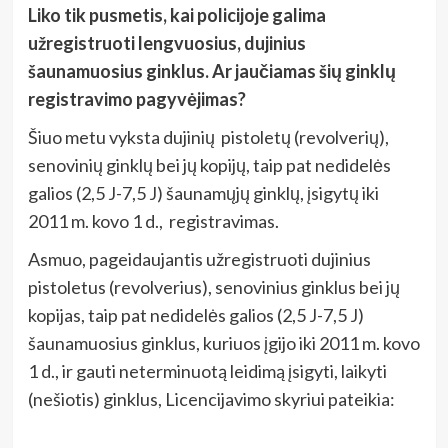
Liko tik pusmetis, kai policijoje galima
užregistruoti lengvuosius, dujinius
šaunamuosius ginklus. Ar jaučiamas šių ginklų
registravimo pagyvėjimas?
Šiuo metu vyksta dujinių pistoletų (revolverių),
senovinių ginklų bei jų kopijų, taip pat nedidelės
galios (2,5 J-7,5 J) šaunamųjų ginklų, įsigytų iki
2011 m. kovo 1 d., registravimas.
Asmuo, pageidaujantis užregistruoti dujinius
pistoletus (revolverius), senovinius ginklus bei jų
kopijas, taip pat nedidelės galios (2,5 J-7,5 J)
šaunamuosius ginklus, kuriuos įgijo iki 2011 m. kovo
1 d., ir gauti neterminuotą leidimą įsigyti, laikyti
(nešiotis) ginklus, Licencijavimo skyriui pateikia: