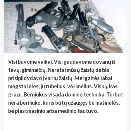
Visi buvome vaikai. Visi gaudavome dovanų iš
tėvų, giminaičių. Neretai mūsų žaislų dėžės
prisipildydavo įvairių žaislų. Mergaitės labai
mėgsta lėles, jų rūbelius, vėžimėlius. Viską, kas
gražu. Berniukus visada domino technika. Turbūt
nėra berniuko, kuris būtų užaugęs be mašinėlės,
be plastmasinio arba medinio šautuvo.