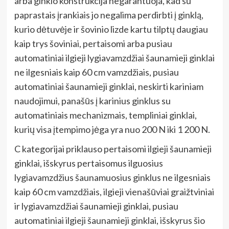
arba ginklo konstrukcija negarantuoja, kad su
paprastais įrankiais jo negalima perdirbti į ginklą,
kurio dėtuvėje ir šovinio lizde kartu tilptų daugiau
kaip trys šoviniai, pertaisomi arba pusiau
automatiniai ilgieji lygiavamzdžiai šaunamieji ginklai
ne ilgesniais kaip 60 cm vamzdžiais, pusiau
automatiniai šaunamieji ginklai, neskirti kariniam
naudojimui, panašūs į karinius ginklus su
automatiniais mechanizmais, templiniai ginklai,
kurių visa įtempimo jėga yra nuo 200 N iki 1 200 N.
C kategorijai priklauso pertaisomi ilgieji šaunamieji
ginklai, išskyrus pertaisomus ilguosius
lygiavamzdžius šaunamuosius ginklus ne ilgesniais
kaip 60 cm vamzdžiais, ilgieji vienašūviai graižtviniai
ir lygiavamzdžiai šaunamieji ginklai, pusiau
automatiniai ilgieji šaunamieji ginklai, išskyrus šio