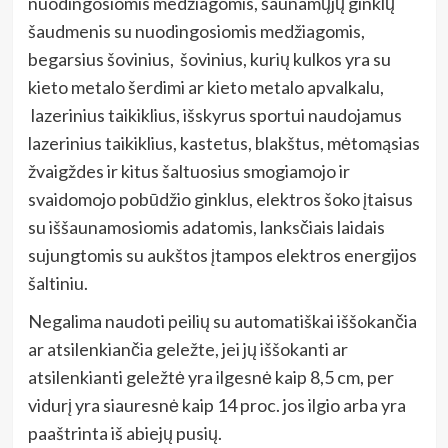
nuodingosiomis medžiagomis, šaunamųjų ginklų
šaudmenis su nuodingosiomis medžiagomis,
begarsius šovinius, šovinius, kurių kulkos yra su
kieto metalo šerdimi ar kieto metalo apvalkalu,
lazerinius taikiklius, išskyrus sportui naudojamus
lazerinius taikiklius, kastetus, blakštus, mėtomąsias
žvaigždes ir kitus šaltuosius smogiamojo ir
svaidomojo pobūdžio ginklus, elektros šoko įtaisus
su iššaunamosiomis adatomis, lanksčiais laidais
sujungtomis su aukštos įtampos elektros energijos
šaltiniu.
Negalima naudoti peilių su automatiškai iššokančia
ar atsilenkiančia geležte, jei jų iššokanti ar
atsilenkianti geležtė yra ilgesnė kaip 8,5 cm, per
vidurį yra siauresnė kaip 14 proc. jos ilgio arba yra
paaštrinta iš abiejų pusių.