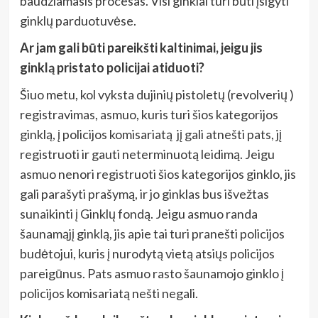
baudžiamasis procesas. Visi ginklai turi būti įsigyti
ginklų parduotuvėse.
Ar jam gali būti pareikšti kaltinimai, jeigu jis
ginklą pristato policijai atiduoti?
Šiuo metu, kol vyksta dujinių pistoletų (revolverių )
registravimas, asmuo, kuris turi šios kategorijos
ginklą, į policijos komisariatą jį gali atnešti pats, jį
registruoti ir gauti neterminuotą leidimą. Jeigu
asmuo nenori registruoti šios kategorijos ginklo, jis
gali parašyti prašymą, ir jo ginklas bus išvežtas
sunaikinti į Ginklų fondą. Jeigu asmuo randa
šaunamąjį ginklą, jis apie tai turi pranešti policijos
budėtojui, kuris į nurodytą vietą atsiųs policijos
pareigūnus. Pats asmuo rasto šaunamojo ginklo į
policijos komisariatą nešti negali.