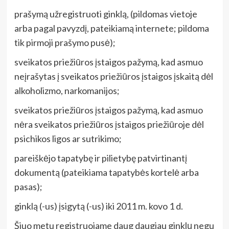
prašymą užregistruoti ginklą, (pildomas vietoje
arba pagal pavyzdį, pateikiamą internete; pildoma
tik pirmoji prašymo pusė);
sveikatos priežiūros įstaigos pažymą, kad asmuo
neįrašytas į sveikatos priežiūros įstaigos įskaitą dėl
alkoholizmo, narkomanijos;
sveikatos priežiūros įstaigos pažymą, kad asmuo
nėra sveikatos priežiūros įstaigos priežiūroje dėl
psichikos ligos ar sutrikimo;
pareiškėjo tapatybę ir pilietybę patvirtinantį
dokumentą (pateikiama tapatybės kortelė arba
pasas);
ginklą (-us) įsigytą (-us) iki 2011 m. kovo 1 d.
Šiuo metu registruojame daug daugiau ginklų negu