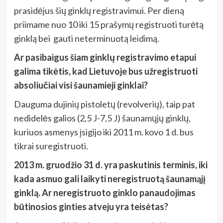
prasidėjus šių ginklų registravimui. Per dieną
priimame nuo 10 iki 15 prašymų registruoti turėtą
ginklą bei gauti neterminuotą leidimą.
Ar pasibaigus šiam ginklų registravimo etapui
galima tikėtis, kad Lietuvoje bus užregistruoti
absoliučiai visi šaunamieji ginklai?
Dauguma dujinių pistoletų (revolverių), taip pat
nedidelės galios (2,5 J-7,5 J) šaunamųjų ginklų,
kuriuos asmenys įsigijo iki 2011 m. kovo 1 d. bus
tikrai suregistruoti.
2013 m. gruodžio 31 d. yra paskutinis terminis, iki
kada asmuo gali laikyti neregistruotą šaunamąjį
ginklą. Ar neregistruoto ginklo panaudojimas
būtinosios ginties atveju yra teisėtas?