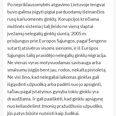
Po nepriklausomybės atgavimo Lietuvoje lengvai
buvo galima įsigyti pigiai parduodamų išeinančios
rusų kariuomenės ginklų. Korupcijos krečiama
muitinės sistema į šalį įleido ne vieną slaptai
įvežamų nelegalių ginklų siuntą. 2005 m.
prisijungus prie Europos Sąjungos, pagal Šengeno
sutartį atsivėrus visoms sienoms, ir iš Europos
Sąjungos šalių prasidėjo nelegalių ginklų migracija.
Ne vienas vyras motyvuodamas savisauga arba
smalsumu įsigijo bent jau, rodos, nekaltą pistoletą.
Ne visi žino, kad nelegaliai laikomas ginklas gali
išgąsdinti užpuoliką arba padėti nuo jo apsiginti,
tačiau pagal įstatymus gynyba tokiu ginklu yra
draudžiama. Ir gali paaiškėti, kad ginklu apsigynę
nuo keliasdešimt žmonių pražudžiusio užpuoliko,
jūs patys būsite nuteisti kaip žudikai.