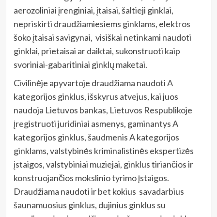
aerozoliniai įrenginiai, įtaisai, šaltieji ginklai,
nepriskirti draudžiamiesiems ginklams, elektros
šoko įtaisai savigynai, visiškai netinkami naudoti
ginklai, prietaisai ar daiktai, sukonstruoti kaip
svoriniai-gabaritiniai ginklų maketai.
Civilinėje apyvartoje draudžiama naudoti A
kategorijos ginklus, išskyrus atvejus, kai juos
naudoja Lietuvos bankas, Lietuvos Respublikoje
įregistruoti juridiniai asmenys, gaminantys A
kategorijos ginklus, šaudmenis A kategorijos
ginklams, valstybinės kriminalistinės ekspertizės
įstaigos, valstybiniai muziejai, ginklus tiriančios ir
konstruojančios mokslinio tyrimo įstaigos.
Draudžiama naudoti ir bet kokius savadarbius
šaunamuosius ginklus, dujinius ginklus su