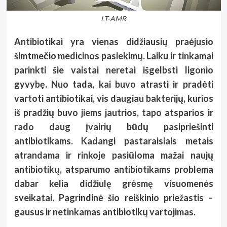
LT-AMR
Antibiotikai yra vienas didžiausių praėjusio
šimtmečio medicinos pasiekimų. Laiku ir tinkamai
parinkti šie vaistai neretai išgelbsti ligonio
gyvybę. Nuo tada, kai buvo atrasti ir pradėti
vartoti antibiotikai, vis daugiau bakterijų, kurios
iš pradžių buvo jiems jautrios, tapo atsparios ir
rado daug įvairių būdų pasipriešinti
antibiotikams. Kadangi pastaraisiais metais
atrandama ir rinkoje pasiūloma mažai naujų
antibiotikų, atsparumo antibiotikams problema
dabar kelia didžiulę grėsmę visuomenės
sveikatai. Pagrindinė šio reiškinio priežastis –
gausus ir netinkamas antibiotikų vartojimas.