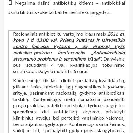

Negalima dalinti antibiotikų kitiems – antibiotikai
skirti tik Jums sukeltai bakterinei infekcijai gydyti.
Racionaliais antibiotikų vartojimo klausimais
2016 m.
kovo 9 d. 13.00 val.
Prienų kultūros ir laisvalaikio
centre
(adresu:
Vytauto g. 35, Prienai
),
vyks
m
okslinė-praktinė konferencija
„Antimikrobinio
atsparumo problema ir sprendimo būdai“.
Dalyviams
bus išduodami 4 val. kvalifikacijos tobulinimo
sertifikatai. Dalyvio mokestis 5 eurai.
Konferencijos tikslas – didinti specialistų kvalifikaciją,
gilinant žinias infekcinių ligų diagnostikos ir gydymo
srityje, pasirenkant racionalią gydymo antibiotikais
taktiką. Konferencijos metu numatoma pasidalinti
gerąja praktika, pateikti moksliniais tyrimais pagrįstus
sprendimus dėl antibiotikų skyrimo, pristatyti
klinikinius atvejus bei perteikti vaistininko vaidmenį
bendraujant su gydytojais.
Konferencija skirta šeimos,
vaikų ir kitų specialybių gydytojams, slaugytojams,