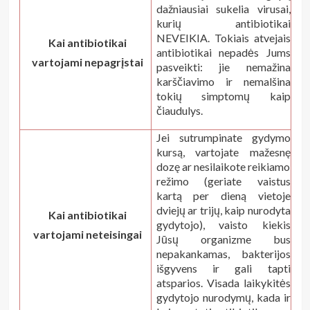
dažniausiai sukelia virusai,
kurių antibiotikai
NEVEIKIA. Tokiais atvejais
Kai antibiotikai
antibiotikai nepadės Jums
vartojami nepagrįstai
pasveikti: jie nemažina
karščiavimo ir nemalšina
tokių simptomų kaip
čiaudulys.
Jei sutrumpinate gydymo
kursą, vartojate mažesnę
dozę ar nesilaikote reikiamo
režimo (geriate vaistus
kartą per dieną vietoje
dviejų ar trijų, kaip nurodyta
Kai antibiotikai
gydytojo), vaisto kiekis
vartojami neteisingai
Jūsų organizme bus
nepakankamas, bakterijos
išgyvens ir gali tapti
atsparios. Visada laikykitės
gydytojo nurodymų, kada ir