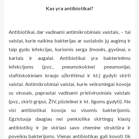
Kas yra antibiotikai?
Antibiotikai, dar vadinami antimikrobiniais vaistais, – tai
vaistai, kurie naikina bakterijas ar sustabdo jų augimą ir
taip gydo infekcijas, kuriomis serga žmonės, gyvūnai, o
kartais ir augalai. Antibiotikai yra bakterinėms
infekcijoms (pvz., pneumokokinei pneumonijai,
stafilokokiniam kraujo užkrėtimui ir kt.) gydyti skirti
vaistai. Antimikrobiniai vaistai, kurie veiksmingai kovoja
su virusais, paprastai vadinami priešvirusiniais vaistais
(pvz., skirti gripui, ŽIV, pūslelinei ir kt. ligoms gydyti). Ne
visi antibiotikai kovoja su visomis bakterijomis.
Egzistuoja daugiau nei penkiolika skirtingų klasių
antibiotikų ir jie skiriasi savo chemine struktūra ir
poveikiu bakterijoms. Vienas antibiotikas gali kovoti tik