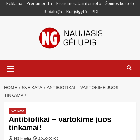
Skip
Reklama
Prenumerata
Prenumerata internetu
Šeimos kortelė
to
Redakcija
Kur įsigyti?
PDF
content
Primary
Menu
HOME
SVEIKATA
ANTIBIOTIKAI – VARTOKIME JUOS
TINKAMAI!
Sveikata
Antibiotikai – vartokime juos
tinkamai!
NG Media
2016/03/06