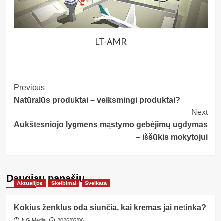
LT-AMR
Post
Previous
Natūralūs produktai – veiksmingi produktai?
Navigation
Next
Aukštesniojo lygmens mąstymo gebėjimų ugdymas
– iššūkis mokytojui
Daugiau panašių…
Aktualijos
Skelbimai
Sveikata
Kokius ženklus oda siunčia, kai kremas jai netinka?
NG Media
2026/05/06