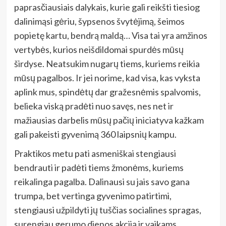
paprasčiausiais dalykais, kurie gali reikšti tiesiog
dalinimąsi gėriu, šypsenos švytėjimą, šeimos
popietę kartu, bendrą maldą… Visa tai yra amžinos
vertybės, kurios neišdildomai spurdės mūsų
širdyse. Neatsukim nugarų tiems, kuriems reikia
mūsų pagalbos. Ir jei norime, kad visa, kas vyksta
aplink mus, spindėtų dar gražesnėmis spalvomis,
belieka viską pradėti nuo savęs, nes net ir
mažiausias darbelis mūsų pačių iniciatyva kažkam
gali pakeisti gyvenimą 360 laipsnių kampu.
Praktikos metu pati asmeniškai stengiausi
bendrauti ir padėti tiems žmonėms, kuriems
reikalinga pagalba. Dalinausi su jais savo gana
trumpa, bet vertinga gyvenimo patirtimi,
stengiausi užpildyti jų tuščias socialines spragas,
surengiau gerumo dienos akciją ir vaikams