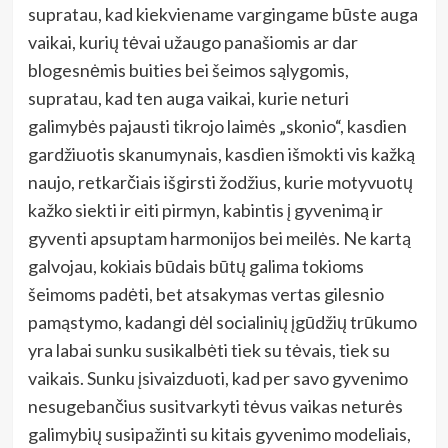
supratau, kad kiekviename vargingame būste auga
vaikai, kurių tėvai užaugo panašiomis ar dar
blogesnėmis buities bei šeimos sąlygomis,
supratau, kad ten auga vaikai, kurie neturi
galimybės pajausti tikrojo laimės „skonio“, kasdien
gardžiuotis skanumynais, kasdien išmokti vis kažką
naujo, retkarčiais išgirsti žodžius, kurie motyvuotų
kažko siekti ir eiti pirmyn, kabintis į gyvenimą ir
gyventi apsuptam harmonijos bei meilės. Ne kartą
galvojau, kokiais būdais būtų galima tokioms
šeimoms padėti, bet atsakymas vertas gilesnio
pamąstymo, kadangi dėl socialinių įgūdžių trūkumo
yra labai sunku susikalbėti tiek su tėvais, tiek su
vaikais. Sunku įsivaizduoti, kad per savo gyvenimo
nesugebančius susitvarkyti tėvus vaikas neturės
galimybių susipažinti su kitais gyvenimo modeliais,