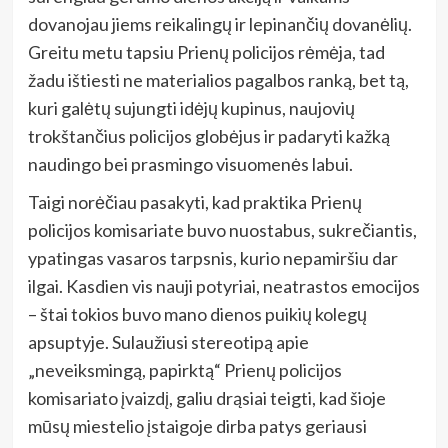
dovanojau jiems reikalingų ir lepinančių dovanėlių.
Greitu metu tapsiu Prienų policijos rėmėja, tad
žadu ištiesti ne materialios pagalbos ranką, bet tą,
kuri galėtų sujungti idėjų kupinus, naujovių
trokštančius policijos globėjus ir padaryti kažką
naudingo bei prasmingo visuomenės labui.
Taigi norėčiau pasakyti, kad praktika Prienų
policijos komisariate buvo nuostabus, sukrečiantis,
ypatingas vasaros tarpsnis, kurio nepamiršiu dar
ilgai. Kasdien vis nauji potyriai, neatrastos emocijos
– štai tokios buvo mano dienos puikių kolegų
apsuptyje. Sulaužiusi stereotipą apie
„neveiksmingą, papirktą“ Prienų policijos
komisariato įvaizdį, galiu drąsiai teigti, kad šioje
mūsų miestelio įstaigoje dirba patys geriausi