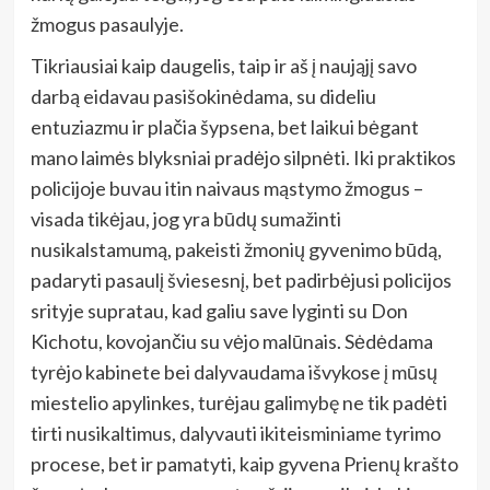
žmogus pasaulyje.
Tikriausiai kaip daugelis, taip ir aš į naująjį savo
darbą eidavau pasišokinėdama, su dideliu
entuziazmu ir plačia šypsena, bet laikui bėgant
mano laimės blyksniai pradėjo silpnėti. Iki praktikos
policijoje buvau itin naivaus mąstymo žmogus –
visada tikėjau, jog yra būdų sumažinti
nusikalstamumą, pakeisti žmonių gyvenimo būdą,
padaryti pasaulį šviesesnį, bet padirbėjusi policijos
srityje supratau, kad galiu save lyginti su Don
Kichotu, kovojančiu su vėjo malūnais. Sėdėdama
tyrėjo kabinete bei dalyvaudama išvykose į mūsų
miestelio apylinkes, turėjau galimybę ne tik padėti
tirti nusikaltimus, dalyvauti ikiteisminiame tyrimo
procese, bet ir pamatyti, kaip gyvena Prienų krašto