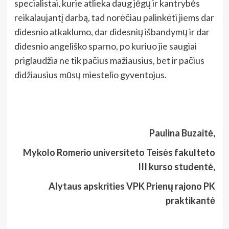
specialistai, kurie atlieka daug jėgų ir kantrybės
reikalaujantį darbą, tad norėčiau palinkėti jiems dar
didesnio atkaklumo, dar didesnių išbandymų ir dar
didesnio angeliško sparno, po kuriuo jie saugiai
priglaudžia ne tik pačius mažiausius, bet ir pačius
didžiausius mūsų miestelio gyventojus.
Paulina Buzaitė,
Mykolo Romerio universiteto Teisės fakulteto
III kurso studentė,
Alytaus apskrities VPK Prienų rajono PK
praktikantė