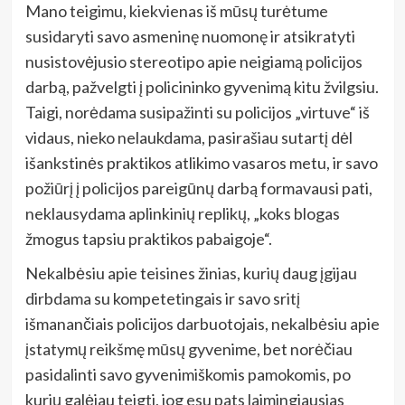
Mano teigimu, kiekvienas iš mūsų turėtume
susidaryti savo asmeninę nuomonę ir atsikratyti
nusistovėjusio stereotipo apie neigiamą policijos
darbą, pažvelgti į policininko gyvenimą kitu žvilgsiu.
Taigi, norėdama susipažinti su policijos „virtuve“ iš
vidaus, nieko nelaukdama, pasirašiau sutartį dėl
išankstinės praktikos atlikimo vasaros metu, ir savo
požiūrį į policijos pareigūnų darbą formavausi pati,
neklausydama aplinkinių replikų, „koks blogas
žmogus tapsiu praktikos pabaigoje“.
Nekalbėsiu apie teisines žinias, kurių daug įgijau
dirbdama su kompetetingais ir savo sritį
išmanančiais policijos darbuotojais, nekalbėsiu apie
įstatymų reikšmę mūsų gyvenime, bet norėčiau
pasidalinti savo gyvenimiškomis pamokomis, po
kurių galėjau teigti, jog esu pats laimingiausias