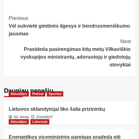
Post
Previous
Vėl sukvietė gimtinės ilgesys ir bendruomeniškumo
Navigation
jausmas
Next
Prasideda pasirengimas kitų metų Vilkaviškio
vyskupijos ministrantų, adoruotojų ir giedotojų
stovyklai
Daugiau panašių…
Aktualijos
Prienai
Sportas
Lietuvos sklandytojai liko šalia prizininkų
NG Media
2026/08/07
Aktualijos
Lietuvoje
Energetikos viceministrės pareigas pradeda eiti