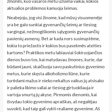
žmonės, kuo vasaros metu užsiima vaikai, kokios
aktualios problemos kamuoja šeimas.
Neabejoju, jog visi žinome, kad mūsų visuomenėje
yra be galo sunkiai gyvenančių šeimų ar tiesiog
vargingai, nežmogiškomis sąlygomis gyvenančių
pavienių asmenų. Bet ar kada nors susimąstėme,
kokia to priežastis ir kokios bus pasekmės ateities
kartoms? Praktikos metu labiausiai šokiruojančios
dienos buvo tos, kai matydavau žmones, kurie, dar
būdami jauni, skaičiuoja savo paskutinius gyvenimo
metus, kurie skęsta alkoholizmo liūne, kurie
turėdami mažus ir nieko nekaltus vaikus jų atsisako
ir palieka likimo valiai ar tiesiog girtuokliauja ir
vartoja smurtą jų akyse. Pirmomis dienomis, kai
išvydau tokio gyvenimo apraiškas, aš negalėjau
suvokti, kad taip gali vykti realiame gyvenime. Aš