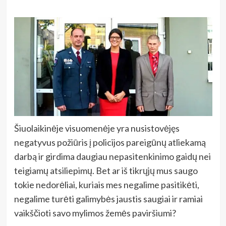
Šiuolaikinėje visuomenėje yra nusistovėjęs
negatyvus požiūris į policijos pareigūnų atliekamą
darbą ir girdima daugiau nepasitenkinimo gaidų nei
teigiamų atsiliepimų. Bet ar iš tikrųjų mus saugo
tokie nedorėliai, kuriais mes negalime pasitikėti,
negalime turėti galimybės jaustis saugiai ir ramiai
vaikščioti savo mylimos žemės paviršiumi?