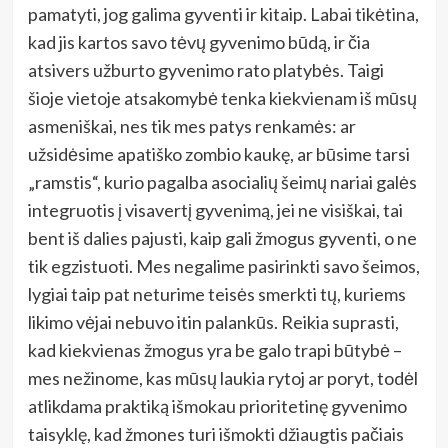
pamatyti, jog galima gyventi ir kitaip. Labai tikėtina,
kad jis kartos savo tėvų gyvenimo būdą, ir čia
atsivers užburto gyvenimo rato platybės. Taigi
šioje vietoje atsakomybė tenka kiekvienam iš mūsų
asmeniškai, nes tik mes patys renkamės: ar
užsidėsime apatiško zombio kaukę, ar būsime tarsi
„ramstis“, kurio pagalba asocialių šeimų nariai galės
integruotis į visavertį gyvenimą, jei ne visiškai, tai
bent iš dalies pajusti, kaip gali žmogus gyventi, o ne
tik egzistuoti. Mes negalime pasirinkti savo šeimos,
lygiai taip pat neturime teisės smerkti tų, kuriems
likimo vėjai nebuvo itin palankūs. Reikia suprasti,
kad kiekvienas žmogus yra be galo trapi būtybė –
mes nežinome, kas mūsų laukia rytoj ar poryt, todėl
atlikdama praktiką išmokau prioritetinę gyvenimo
taisyklę, kad žmones turi išmokti džiaugtis pačiais