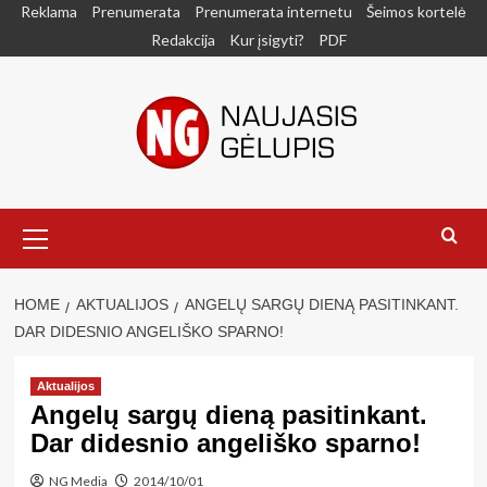
Skip
Reklama
Prenumerata
Prenumerata internetu
Šeimos kortelė
to
Redakcija
Kur įsigyti?
PDF
content
Primary
Menu
HOME
AKTUALIJOS
ANGELŲ SARGŲ DIENĄ PASITINKANT.
DAR DIDESNIO ANGELIŠKO SPARNO!
Aktualijos
Angelų sargų dieną pasitinkant.
Dar didesnio angeliško sparno!
NG Media
2014/10/01