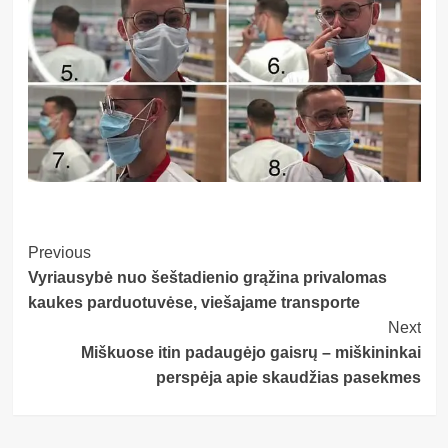
Post
Previous
Vyriausybė nuo šeštadienio grąžina privalomas
Navigation
kaukes parduotuvėse, viešajame transporte
Next
Miškuose itin padaugėjo gaisrų – miškininkai
perspėja apie skaudžias pasekmes