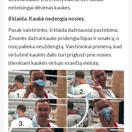
neteisingai dėvimas kaukes.
8 klaida. Kaukė nedengia nosies.
Pasak vaistininko, ši klaida dažniausiai pastebima.
Žmonės dažnai kauke pridengia lūpas ir smakrą, o
nosį palieka neuždengtą. Vaistininkai primena, kad
viršutinė kaukės dalis turi priglusti prie nosies
išlenkiant kaukės viršuje esančią vielutę.