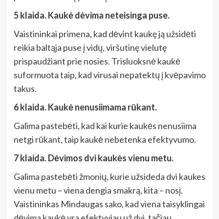
5 klaida. Kaukė dėvima neteisinga puse.
Vaistininkai primena, kad dėvint kaukę ją užsidėti
reikia baltąja puse į vidų, viršutinę vielutę
prispaudžiant prie nosies. Trisluoksnė kaukė
suformuota taip, kad virusai nepatektų į kvėpavimo
takus.
6 klaida. Kaukė nenusiimama rūkant.
Galima pastebėti, kad kai kurie kaukės nenusiima
netgi rūkant, taip kaukė nebetenka efektyvumo.
7 klaida. Dėvimos dvi kaukės vienu metu.
Galima pastebėti žmonių, kurie užsideda dvi kaukes
vienu metu – viena dengia smakrą, kita – nosį.
Vaistininkas Mindaugas sako, kad viena taisyklingai
dėvima kaukė yra efektyviau už dvi, tačiau