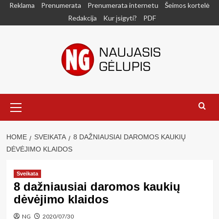
Skip
Reklama
Prenumerata
Prenumerata internetu
Šeimos kortelė
to
Redakcija
Kur įsigyti?
PDF
content
Primary
Menu
HOME
SVEIKATA
8 DAŽNIAUSIAI DAROMOS KAUKIŲ
DĖVĖJIMO KLAIDOS
Sveikata
8 dažniausiai daromos kaukių
dėvėjimo klaidos
NG
2020/07/30