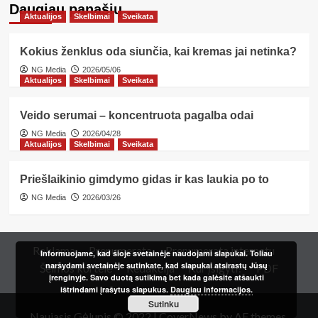
Daugiau panašių…
Aktualijos
Skelbimai
Sveikata
Kokius ženklus oda siunčia, kai kremas jai netinka?
NG Media
2026/05/06
Aktualijos
Skelbimai
Sveikata
Veido serumai – koncentruota pagalba odai
NG Media
2026/04/28
Aktualijos
Skelbimai
Sveikata
Priešlaikinio gimdymo gidas ir kas laukia po to
NG Media
2026/03/26
Reklama
Prenumerata
Prenumerata internetu
Informuojame, kad šioje svetainėje naudojami slapukai. Toliau
naršydami svetainėje sutinkate, kad slapukai atsirastų Jūsų
Šeimos kortelė
Redakcija
Kur įsigyti?
PDF
įrenginyje. Savo duotą sutikimą bet kada galėsite atšaukti
ištrindami įrašytus slapukus.
Daugiau informacijos.
Sutinku
Naujasis Gėlupis © 2022
|
CoverNews
by AF themes.