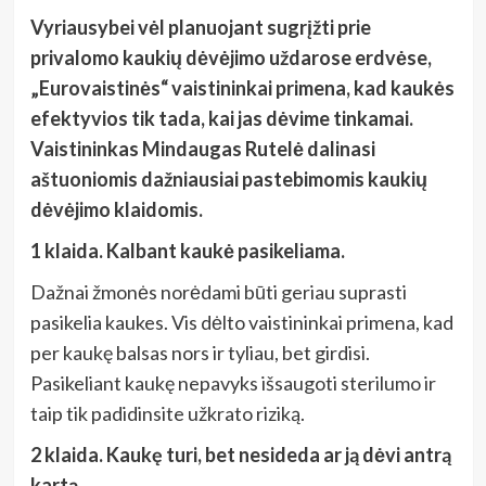
Vyriausybei vėl planuojant sugrįžti prie
privalomo kaukių dėvėjimo uždarose erdvėse,
„Eurovaistinės“ vaistininkai primena, kad kaukės
efektyvios tik tada, kai jas dėvime tinkamai.
Vaistininkas Mindaugas Rutelė dalinasi
aštuoniomis dažniausiai pastebimomis kaukių
dėvėjimo klaidomis.
1 klaida. Kalbant kaukė pasikeliama.
Dažnai žmonės norėdami būti geriau suprasti
pasikelia kaukes. Vis dėlto vaistininkai primena, kad
per kaukę balsas nors ir tyliau, bet girdisi.
Pasikeliant kaukę nepavyks išsaugoti sterilumo ir
taip tik padidinsite užkrato riziką.
2 klaida. Kaukę turi, bet nesideda ar ją dėvi antrą
kartą.