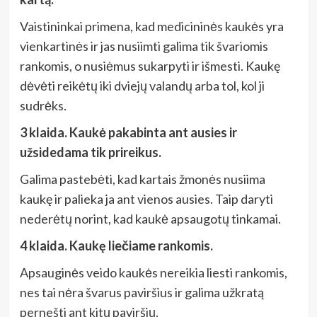
Vaistininkai primena, kad medicininės kaukės yra
vienkartinės ir jas nusiimti galima tik švariomis
rankomis, o nusiėmus sukarpyti ir išmesti. Kaukę
dėvėti reikėtų iki dviejų valandų arba tol, kol ji
sudrėks.
3 klaida. Kaukė pakabinta ant ausies ir
užsidedama tik prireikus.
Galima pastebėti, kad kartais žmonės nusiima
kaukę ir palieka ja ant vienos ausies. Taip daryti
nederėtų norint, kad kaukė apsaugotų tinkamai.
4 klaida. Kaukę liečiame rankomis.
Apsauginės veido kaukės nereikia liesti rankomis,
nes tai nėra švarus paviršius ir galima užkratą
pernešti ant kitų paviršių.