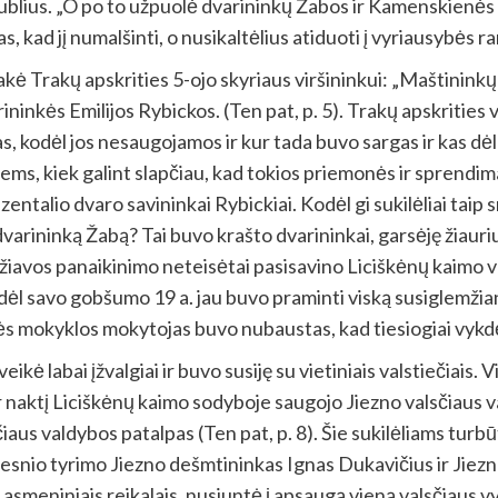
 rublius. „O po to užpuolė dvarininkų Žabos ir Kamenskienė
, kad jį numalšinti, o nusikaltėlius atiduoti į vyriausybės ra
akė Trakų apskrities 5-ojo skyriaus viršininkui: „Maštininkų 
ninkės Emilijos Rybickos. (Ten pat, p. 5). Trakų apskrities vi
s, kodėl jos nesaugojamos ir kur tada buvo sargas ir kas dėl t
iems, kiek galint slapčiau, kad tokios priemonės ir sprendima
rezentalio dvaro savininkai Rybickiai. Kodėl gi sukilėliai tai
rininką Žabą? Tai buvo krašto dvarininkai, garsėję žiauriu
vos panaikinimo neteisėtai pasisavino Liciškėnų kaimo va
ėl savo gobšumo 19 a. jau buvo praminti viską susiglemžianči
ės mokyklos mokytojas buvo nubaustas, kad tiesiogiai vykd
veikė labai įžvalgiai ir buvo susiję su vietiniais valstiečiais.
er naktį Liciškėnų kaimo sodyboje saugojo Jiezno valsčiaus va
čiaus valdybos patalpas (Ten pat, p. 8). Šie sukilėliams turb
imesnio tyrimo Jiezno dešmtininkas Ignas Dukavičius ir Jiez
smeniniais reikalais, nusiuntė į apsaugą vieną valsčiaus vy