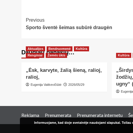
Post
Previous
Sporto šventė šeimas subūrė draugėn
Navigation
Aktualijos
Bendruomenė
Kultūra
Daugiau panašių…
Renginiai
Žemės ūkis
Kultūra
„Ėsk, karvyte, žalią šieną, ralioj,
„Širdys
ralioj,
žodžių
ugny“ 
Eugenija Vaitkevičiūtė
2026/05/29
Eugenija
Reklama
Prenumerata
Prenumerata internetu
Še
Informuojame, kad šioje svetainėje naudojami slapukai. Toliau n