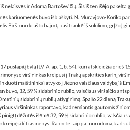
iš nelaisvės ir Adomą Bartoševičių. Šis iš ten išėjo pakelta g
rinės kariuomenės buvo išblaškyti. N. Muravjovo-Koriko para
 Birštono krašto bajorų pasitraukė iš sukilimo, grįžo į gim
 puslapių bylą (LVIA, ap. 1, b. 54), kuri atskleidžia prieš 
trimonyse viršininkas kreipėsi į Trakų apskrities karinį vir
kluoti maištininkai atvyko į Jiezno valsčiaus valdybą iš E
ten buvo, 32, 59 ½ sidabrinio rublio, valsčiaus viršaičio ants
 metinių sidabrinių rublių atlyginimą. Spalio 22 dieną Trakų 
skyriaus viršininkas raportavo, kad remiantis gautomis žiniom
 pinigų dėžutės išėmė 32, 59 ½ sidabrinio rublio, valsčiaus v
uvo kreipęsi kiti asmenys. Raporte taip pat nurodoma, kad s