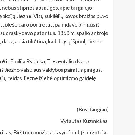
 nebus stiprios apsaugos, apie tai galėjo
ę akciją Jiezne. Visų sukilėlių kovos braižas buvo
s, plėšė caro portretus, paimdavo pinigus iš
r sudraskydavo patentus. 1863 m. spalio antroje
i, daugiausia tikėtina, kad drąsų išpuolį Jiezno
rė ir Emilija Rybicka, Trezentalio dvaro
 iš Jiezno valsčiaus valdybos paimtus pinigus.
ėlių reidas Jiezne įžiebė optimizmo gaidelę
(Bus daugiau)
Vytautas Kuzmickas,
orikas, Birštono muziejaus vyr. fondų saugotojas