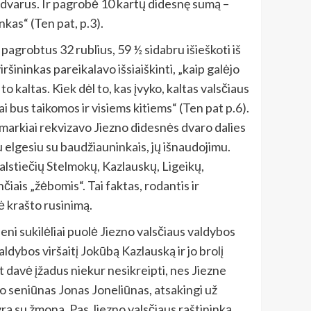
s dvarus. Ir pagrobė 10 kartų didesnę sumą –
nkas“ (Ten pat, p.3).
pagrobtus 32 rublius, 59 ½ sidabru išieškoti iš
ršininkas pareikalavo išsiaiškinti, „kaip galėjo
o kaltas. Kiek dėl to, kas įvyko, kaltas valsčiaus
i bus taikomos ir visiems kitiems“ (Ten pat p.6).
p smarkiai rekvizavo Jiezno didesnės dvaro dalies
 elgesiu su baudžiauninkais, jų išnaudojimu.
lstiečių Stelmokų, Kazlauskų, Ligeikų,
ais „žėbomis“. Tai faktas, rodantis ir
ė krašto rusinimą.
 Vieni sukilėliai puolė Jiezno valsčiaus valdybos
ldybos viršaitį Jokūbą Kazlauską ir jo brolį
ūt davė įžadus niekur nesikreipti, nes Jiezne
no seniūnas Jonas Joneliūnas, atsakingi už
rą su žmona. Pas Jiezno valsčiaus raštininką