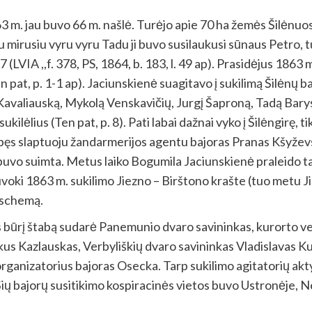
 m. jau buvo 66 m. našlė. Turėjo apie 70 ha žemės Šilėnuo
au mirusiu vyru vyru Tadu ji buvo susilaukusi sūnaus Petro,
 (LVIA ,,f. 378, PS, 1864, b. 183, l. 49 ap). Prasidėjus 1863 me
en pat, p. 1-1 ap). Jaciunskienė suagitavo į sukilimą Šilėn
valiauską, Mykolą Venskavičių, Jurgį Šaproną, Tadą Barysą i
ukilėlius (Ten pat, p. 8). Pati labai dažnai vyko į Šilėngirę, 
dirbęs slaptuoju žandarmerijos agentu bajoras Pranas Kšyž
ą buvo suimta. Metus laiko Bogumila Jaciunskienė praleido t
oki 1863 m. sukilimo Jiezno – Birštono krašte (tuo metu Jiezn
) schemą.
iaus būrį štabą sudarė Panemunio dvaro savininkas, kurorto 
s Kazlauskas, Verbyliškių dvaro savininkas Vladislavas Ku
o organizatorius bajoras Osecka. Tarp sukilimo agitatorių ak
Šių bajorų susitikimo kospiracinės vietos buvo Ustronėje,