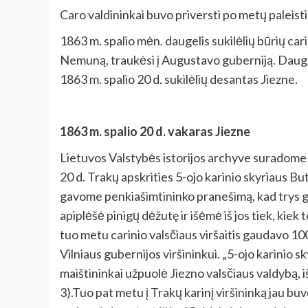
Caro valdininkai buvo priversti po metų paleisti 
1863 m. spalio mėn. daugelis sukilėlių būrių ca
Nemuną, traukėsi į Augustavo guberniją. Daugelis
1863 m. spalio 20 d. sukilėlių desantas Jiezne.
1863 m. spalio 20 d. vakaras Jiezne
Lietuvos Valstybės istorijos archyve suradome 17
20 d. Trakų apskrities 5-ojo karinio skyriaus Bu
gavome penkiašimtininko pranešimą, kad trys gin
apiplėšė pinigų dėžutę ir išėmė iš jos tiek, kiek 
tuo metu carinio valsčiaus viršaitis gaudavo 100
Vilniaus gubernijos viršininkui. „5-ojo karinio 
maištininkai užpuolė Jiezno valsčiaus valdybą, iš
3).Tuo pat metu į Trakų karinį viršininką jau b