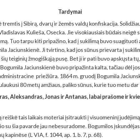
Tardymai
 tremtis į Sibirą, dvarų ir žemės valdų konfiskacija. Solidž
adislavas Kulieša, Osecka. Jie visokiausiais būdais neigė s
mą. Tuo tarpu kiti pripažino, kad į sukilimą buvo suagituoti 
ila Jaciunskienė. Ji tvirtino, kad jos sūnus prievarta į suki
šių teiginių žmogiškąją pusę. Bet ji ir pati buvo apskųsta tų, k
ogumila Jaciunskienė buvo pripažinta kalta, tačiau dėl jo
dministracine priežiūra. 1864 m. gruodį Bogumila Jaciunskie
ulaukusi 80 metų amžiaus, paliko sūnus, kurie tuo metu dar buv
ras, Aleksandras, Jonas ir Antanas, labai prašome ir kvie
reiškė tais laikais moteriai įsitraukti į visuomeninį judėjimą
o su šia pavarde jau nebesuradome. Bogumilos įskundėjas 
apinėse (L VIA, f. 1044, ap. 1. b. 7, p. 68).