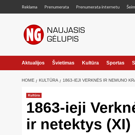
Skip
Reklama
Prenumerata
Prenumerata internetu
Šeim
to
content
Aktualijos
Švietimas
Kultūra
Sportas
S
HOME
KULTŪRA
1863-IEJI VERKNĖS IR NEMUNO KRA
Kultūra
1863-ieji Verkn
ir netektys (XI)