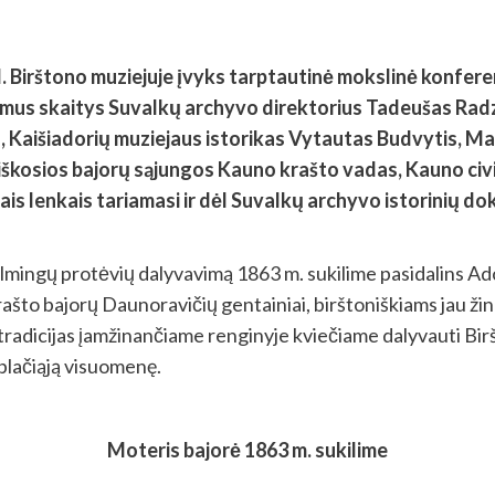
val. Birštono muziejuje įvyks tarptautinė mokslinė konfer
imus skaitys Suvalkų archyvo direktorius Tadeušas Radz
s, Kaišiadorių muziejaus istorikas Vytautas Budvytis, M
iškosios bajorų sąjungos Kauno krašto vadas, Kauno civi
iuliais lenkais tariamasi ir dėl Suvalkų archyvo istori
kilmingų protėvių dalyvavimą 1863 m. sukilime pasidalins 
ašto bajorų Daunoravičių gentainiai, birštoniškiams jau ži
adicijas įamžinančiame renginyje kviečiame dalyvauti Biršt
 plačiąją visuomenę.
Moteris bajorė 1863 m. sukilime