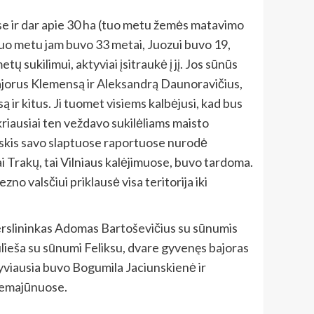
se ir dar apie 30 ha (tuo metu žemės matavimo
 tuo metu jam buvo 33 metai, Juozui buvo 19,
tų sukilimui, aktyviai įsitraukė į jį. Jos sūnūs
ų bajorus Klemensą ir Aleksandrą Daunoravičius,
r kitus. Ji tuomet visiems kalbėjusi, kad bus
tikriausiai ten veždavo sukilėliams maisto
evskis savo slaptuose raportuose nurodė
ai Trakų, tai Vilniaus kalėjimuose, buvo tardoma.
o valsčiui priklausė visa teritorija iki
verslininkas Adomas Bartoševičius su sūnumis
lieša su sūnumi Feliksu, dvare gyvenęs bajoras
tyviausia buvo Bogumila Jaciunskienė ir
 Nemajūnuose.