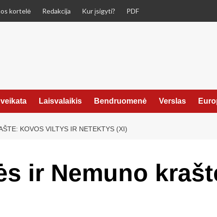
os kortelė
Redakcija
Kur įsigyti?
PDF
veikata
Laisvalaikis
Bendruomenė
Verslas
Euro
ŠTE: KOVOS VILTYS IR NETEKTYS (XI)
ės ir Nemuno krašt