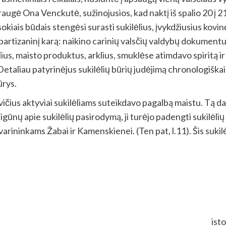
augė Ona Venckutė, sužinojusios, kad naktį iš spalio 20 į 21
sokiais būdais stengėsi surasti sukilėlius, įvykdžiusius kovin
partizaninį karą: naikino carinių valsčių valdybų dokumentu
ius, maisto produktus, arklius, smuklėse atimdavo spiritą i
i. Detaliau patyrinėjus sukilėlių būrių judėjimą chronologiška
ūrys.
ičius aktyviai sukilėliams suteikdavo pagalbą maistu. Tą da
ūnų apie sukilėlių pasirodymą, ji turėjo padengti sukilėlių
rininkams Žabai ir Kamenskienei. (Ten pat, l.11). Šis sukil
ist