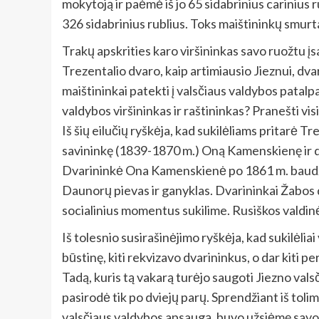
mokytoją ir paėmė iš jo 65 sidabrinius carinius
326 sidabrinius rublius. Toks maištininkų smurtas
Trakų apskrities karo viršininkas savo ruožtu įs
Trezentalio dvaro, kaip artimiausio Jieznui, dvari
maištininkai patekti į valsčiaus valdybos patalpa
valdybos viršininkas ir raštininkas? Pranešti vis
Iš šių eilučių ryškėja, kad sukilėliams pritarė T
savininkę (1839-1870 m.) Oną Kamenskienę ir dva
Dvarininkė Ona Kamenskienė po 1861 m. baudžia
Daunorų pievas ir ganyklas. Dvarininkai Žabos d
socialinius momentus sukilime. Rusiškos valdin
Iš tolesnio susirašinėjimo ryškėja, kad sukilėliai 
būstinę, kiti rekvizavo dvarininkus, o dar kiti p
Tadą, kuris tą vakarą turėjo saugoti Jiezno vals
pasirodė tik po dviejų parų. Sprendžiant iš tol
valsčiaus valdybos apsaugą, buvo užsiėmę savo a