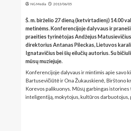
NG Media
2013/06/05
Š. m. birželio 27 dieną (ketvirtadienį) 14.00 
metinėms. Konferencijoje dalyvaus ir praneš
praeities tyrinėtojas Andžejus Matusievičiu
direktorius Antanas Pileckas, Lietuvos karal
Ignatavičius bei šių eilučių autorius. Su bič
mūsų muziejuje.
Konferencijoje dalyvaus ir mintimis apie savo 
Bartusevičiūtė ir Ona Žukauskienė, Birštono kr
Korevos palikuonys. Mūsų garbingas istorines tr
inteligentiją, mokytojus, kultūros darbuotojus,