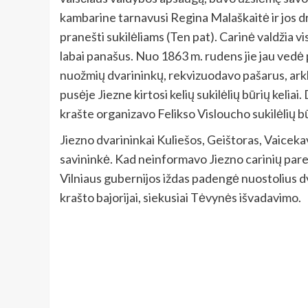
kambarine tarnavusi Regina Malaškaitė ir jos dr
pranešti sukilėliams (Ten pat). Carinė valdžia vi
labai panašus. Nuo 1863 m. rudens jie jau vedė 
nuožmių dvarininkų, rekvizuodavo pašarus, arkl
pusėje Jiezne kirtosi kelių sukilėlių būrių kelia
krašte organizavo Felikso Visloucho sukilėlių b
Jiezno dvarininkai Kuliešos, Geištoras, Vaicekav
savininkė. Kad neinformavo Jiezno carinių pareig
Vilniaus gubernijos iždas padengė nuostolius dva
krašto bajorijai, siekusiai Tėvynės išvadavimo.