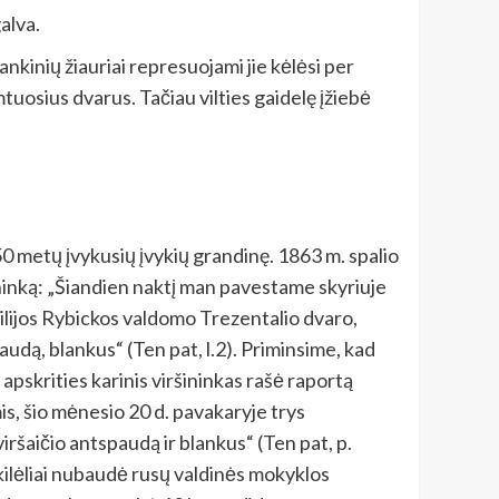
alva.
nkinių žiauriai represuojami jie kėlėsi per
tuosius dvarus. Tačiau vilties gaidelę įžiebė
150 metų įvykusių įvykių grandinę. 1863 m. spalio
šininką: „Šiandien naktį man pavestame skyriuje
milijos Rybickos valdomo Trezentalio dvaro,
paudą, blankus“ (Ten pat, l.2). Priminsime, kad
apskrities karinis viršininkas rašė raportą
is, šio mėnesio 20 d. pavakaryje trys
iršaičio antspaudą ir blankus“ (Ten pat, p.
ukilėliai nubaudė rusų valdinės mokyklos