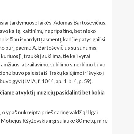
iausiai tardymuose laikėsi Adomas Bartoševičius,
avo kaltę, kaltinimų nepripažino, bet nieko
anksčiau išvardytų asmenų, kad jie patys gailisi
limo būrį paėmė A. Bartoševičius su sūnumis,
uriuos ji įtraukė į sukilimą, tie keli vyrai
s amžiaus, atgailavimo, sukilimo smerkimo buvo
nė buvo paleista iš Trakų kalėjimo ir išvyko į
o gyvi (LVIA, f. 1044, ap. 1, b. 4, p. 59).
čiame atvykti į muziejų pasidalinti bet kokia
, o ypač nukreiptą prieš carinę valdžią! Ilgai
Motiejus Kšyževskis irgi sulaukė 80 metų, mirė