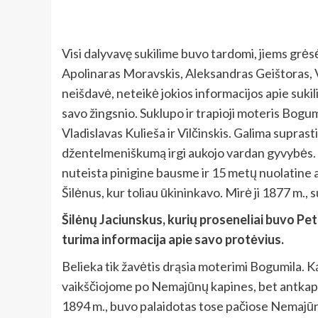
Visi dalyvavę sukilime buvo tardomi, jiems grėsė
Apolinaras Moravskis, Aleksandras Geištoras, Vl
neišdavė, neteikė jokios informacijos apie sukili
savo žingsnio. Suklupo ir trapioji moteris Bogum
Vladislavas Kulieša ir Vilčinskis. Galima suprasti 
džentelmeniškumą irgi aukojo vardan gyvybės. B
nuteista pinigine bausme ir 15 metų nuolatine a
Šilėnus, kur toliau ūkininkavo. Mirė ji 1877 m., s
Šilėnų Jaciunskus, kurių proseneliai buvo Pet
turima informacija apie savo protėvius.
Belieka tik žavėtis drąsia moterimi Bogumila. Ką 
vaikščiojome po Nemajūnų kapines, bet antkapi
1894 m., buvo palaidotas tose pačiose Nemajūnų k