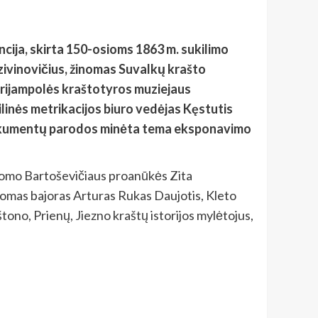
encija, skirta 150-osioms 1863 m. sukilimo
ivinovičius, žinomas Suvalkų krašto
arijampolės kraštotyros muziejaus
linės metrikacijos biuro vedėjas Kęstutis
nių dokumentų parodos minėta tema eksponavimo
Adomo Bartoševičiaus proanūkės Zita
nomas bajoras Arturas Rukas Daujotis, Kleto
ono, Prienų, Jiezno kraštų istorijos mylėtojus,