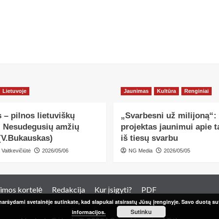
Lietuvoje
Jaunimas
Kultūra
Renginiai
 – pilnos lietuviškų
„Svarbesni už milijoną“:
, Nesudegusių amžių
projektas jaunimui apie ta
(V.Bukauskas)
iš tiesų svarbu
 Vaitkevičiūtė
2026/05/06
NG Media
2026/05/05
imos kortelė
Redakcija
Kur įsigyti?
PDF
aršydami svetainėje sutinkate, kad slapukai atsirastų Jūsų įrenginyje. Savo duotą sut
Sutinku
informacijos.