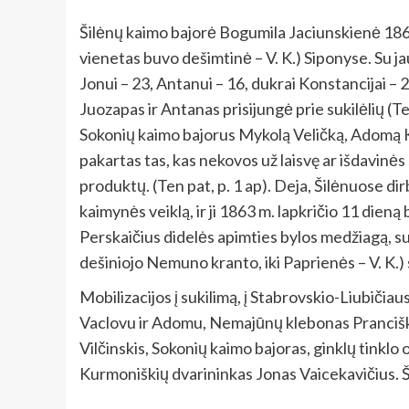
Šilėnų kaimo bajorė Bogumila Jaciunskienė 1863
vienetas buvo dešimtinė – V. K.) Siponyse. Su j
Jonui – 23, Antanui – 16, dukrai Konstancijai – 27
Juozapas ir Antanas prisijungė prie sukilėlių (T
Sokonių kaimo bajorus Mykolą Veličką, Adomą Ka
pakartas tas, kas nekovos už laisvę ar išdavinės s
produktų. (Ten pat, p. 1 ap). Deja, Šilėnuose 
kaimynės veiklą, ir ji 1863 m. lapkričio 11 dien
Perskaičius didelės apimties bylos medžiagą, suv
dešiniojo Nemuno kranto, iki Paprienės – V. K.
Mobilizacijos į sukilimą, į Stabrovskio-Liubič
Vaclovu ir Adomu, Nemajūnų klebonas Prancišku
Vilčinskis, Sokonių kaimo bajoras, ginklų tinkl
Kurmoniškių dvarininkas Jonas Vaicekavičius. 