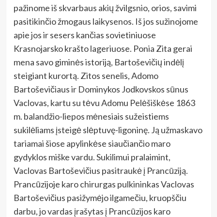
pažinome iš skvarbaus akių žvilgsnio, orios, savimi
pasitikinčio žmogaus laikysenos. Iš jos sužinojome
apie jos ir sesers kančias sovietiniuose
Krasnojarsko krašto lageriuose. Ponia Zita gerai
mena savo giminės istoriją, Bartoševičių indėlį
steigiant kurortą. Zitos senelis, Adomo
Bartoševičiaus ir Dominykos Jodkovskos sūnus
Vaclovas, kartu su tėvu Adomu Pelėšiškėse 1863
m. balandžio-liepos mėnesiais sužeistiems
sukilėliams įsteigė slėptuvę-ligoninę. Ją užmaskavo
tariamai šiose apylinkėse siaučiančio maro
gydyklos miške vardu. Sukilimui pralaimint,
Vaclovas Bartoševičius pasitraukė į Prancūziją.
Prancūzijoje karo chirurgas pulkininkas Vaclovas
Bartoševičius pasižymėjo ilgamečiu, kruopščiu
darbu, jo vardas įrašytas į Prancūzijos karo