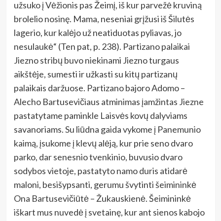
užsuko į Vėžionis pas Žeimį, iš kur parvežė kruviną
brolelio nosinę. Mama, neseniai grįžusi iš Šilutės
lagerio, kur kalėjo už neatiduotas pyliavas, jo
nesulaukė“ (Ten pat, p. 238). Partizano palaikai
Jiezno stribų buvo niekinami Jiezno turgaus
aikštėje, sumesti ir užkasti su kitų partizanų
palaikais daržuose. Partizano bajoro Adomo –
Alecho Bartusevičiaus atminimas įamžintas Jiezne
pastatytame paminkle Laisvės kovų dalyviams
savanoriams. Su liūdna gaida vykome į Panemunio
kaimą, įsukome į klevų alėją, kur prie seno dvaro
parko, dar senesnio tvenkinio, buvusio dvaro
sodybos vietoje, pastatyto namo duris atidarė
maloni, besišypsanti, gerumu švytinti šeimininkė
Ona Bartusevičiūtė – Žukauskienė. Šeimininkė
iškart mus nuvedė į svetainę, kur ant sienos kabojo