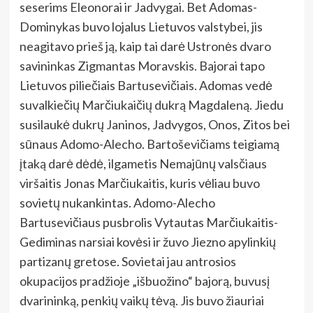
seserims Eleonorai ir Jadvygai. Bet Adomas-
Dominykas buvo lojalus Lietuvos valstybei, jis
neagitavo prieš ją, kaip tai darė Ustronės dvaro
savininkas Zigmantas Moravskis. Bajorai tapo
Lietuvos piliečiais Bartusevičiais. Adomas vedė
suvalkiečių Marčiukaičių dukrą Magdaleną. Jiedu
susilaukė dukrų Janinos, Jadvygos, Onos, Zitos bei
sūnaus Adomo-Alecho. Bartoševičiams teigiamą
įtaką darė dėdė, ilgametis Nemajūnų valsčiaus
viršaitis Jonas Marčiukaitis, kuris vėliau buvo
sovietų nukankintas. Adomo-Alecho
Bartusevičiaus pusbrolis Vytautas Marčiukaitis-
Gediminas narsiai kovėsi ir žuvo Jiezno apylinkių
partizanų gretose. Sovietai jau antrosios
okupacijos pradžioje „išbuožino“ bajorą, buvusį
dvarininką, penkių vaikų tėvą. Jis buvo žiauriai