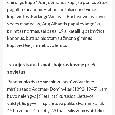
chirurgo kapo? Jo ir jo žmonos kapą su ponios Zitos
pagalba surandame labai nuošaliai nuo šeimos
kapavietės. Kadangi Vaclovas Bartoševičius buvo
vedęs evangelikę Aną Albantis pagal evangelikų
priimtas normas, tai pagal 19 a. katalikų bažnyčios
kanonus, būti palaidotam su žmona giminės
kapavietėje jam nebuvo lemta.
Istorijos kataklizmai – bajoras kovoje prieš
sovietus
Panemunio dvaro savininku po tėvo Vaclovo
mirties tapo Adomas-Dominykas (1892-1945). Jam
buvo nelengva įsilieti į atsikūrusios Lietuvos
valstybės gyvenimą. Lietuva paliko dvarininkui tik
45 ha žemės iš turėtų 270 ha. Dalis žemės atiteko