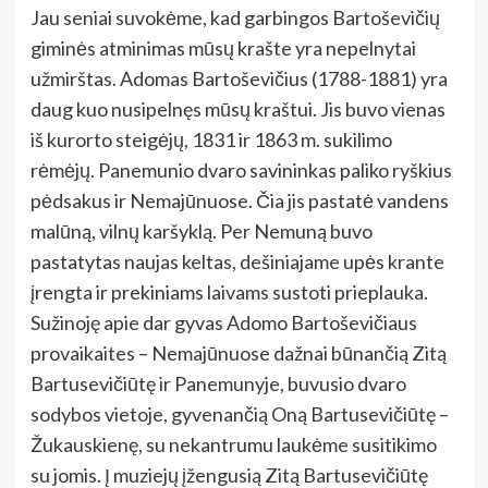
Jau seniai suvokėme, kad garbingos Bartoševičių
giminės atminimas mūsų krašte yra nepelnytai
užmirštas. Adomas Bartoševičius (1788-1881) yra
daug kuo nusipelnęs mūsų kraštui. Jis buvo vienas
iš kurorto steigėjų, 1831 ir 1863 m. sukilimo
rėmėjų. Panemunio dvaro savininkas paliko ryškius
pėdsakus ir Nemajūnuose. Čia jis pastatė vandens
malūną, vilnų karšyklą. Per Nemuną buvo
pastatytas naujas keltas, dešiniajame upės krante
įrengta ir prekiniams laivams sustoti prieplauka.
Sužinoję apie dar gyvas Adomo Bartoševičiaus
provaikaites – Nemajūnuose dažnai būnančią Zitą
Bartusevičiūtę ir Panemunyje, buvusio dvaro
sodybos vietoje, gyvenančią Oną Bartusevičiūtę –
Žukauskienę, su nekantrumu laukėme susitikimo
su jomis. Į muziejų įžengusią Zitą Bartusevičiūtę