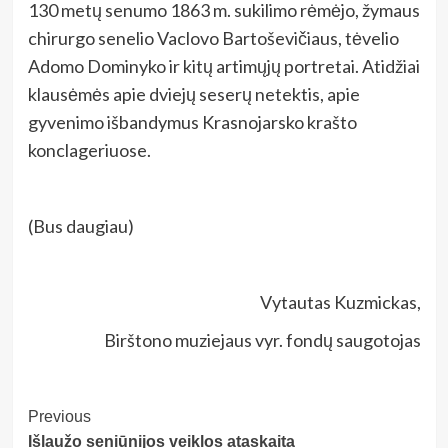
130 metų senumo 1863 m. sukilimo rėmėjo, žymaus
chirurgo senelio Vaclovo Bartoševičiaus, tėvelio
Adomo Dominyko ir kitų artimųjų portretai. Atidžiai
klausėmės apie dviejų seserų netektis, apie
gyvenimo išbandymus Krasnojarsko krašto
konclageriuose.
(Bus daugiau)
Vytautas Kuzmickas,
Birštono muziejaus vyr. fondų saugotojas
Post
Previous
Išlaužo seniūnijos veiklos ataskaita