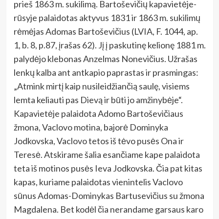
prieš 1863 m. sukilimą. Bartoševičių kapavietėje-
rūsyje palaidotas aktyvus 1831 ir 1863 m. sukilimų
rėmėjas Adomas Bartoševičius (LVIA, F. 1044, ap.
1, b. 8, p.87, įrašas 62). Jį į paskutinę kelionę 1881 m.
palydėjo klebonas Anzelmas Nonevičius. Užrašas
lenkų kalba ant antkapio paprastas ir prasmingas:
„Atmink mirtį kaip nusileidžiančią saulę, visiems
lemta keliauti pas Dievą ir būti jo amžinybėje“.
Kapavietėje palaidota Adomo Bartoševičiaus
žmona, Vaclovo motina, bajorė Dominyka
Jodkovska, Vaclovo tetos iš tėvo pusės Ona ir
Teresė. Atskirame šalia esančiame kape palaidota
teta iš motinos pusės Ieva Jodkovska. Čia pat kitas
kapas, kuriame palaidotas vienintelis Vaclovo
sūnus Adomas-Dominykas Bartusevičius su žmona
Magdalena. Bet kodėl čia nerandame garsaus karo