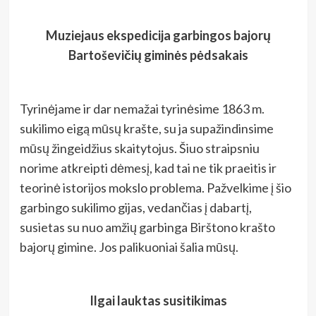
Muziejaus ekspedicija garbingos bajorų
Bartoševičių giminės pėdsakais
Tyrinėjame ir dar nemažai tyrinėsime 1863 m.
sukilimo eigą mūsų krašte, su ja supažindinsime
mūsų žingeidžius skaitytojus. Šiuo straipsniu
norime atkreipti dėmesį, kad tai ne tik praeitis ir
teorinė istorijos mokslo problema. Pažvelkime į šio
garbingo sukilimo gijas, vedančias į dabartį,
susietas su nuo amžių garbinga Birštono krašto
bajorų gimine. Jos palikuoniai šalia mūsų.
Ilgai lauktas susitikimas