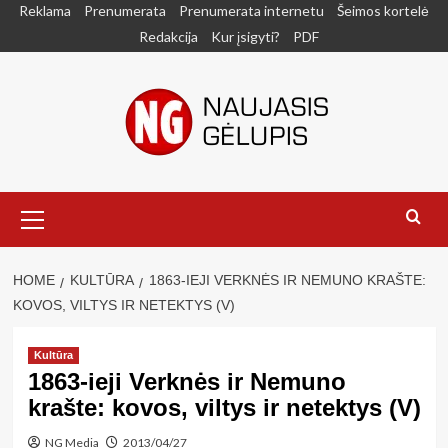
Skip
Reklama
Prenumerata
Prenumerata internetu
Šeimos kortelė
to
Redakcija
Kur įsigyti?
PDF
content
Primary
Menu
HOME
KULTŪRA
1863-IEJI VERKNĖS IR NEMUNO KRAŠTE:
KOVOS, VILTYS IR NETEKTYS (V)
Kultūra
1863-ieji Verknės ir Nemuno
krašte: kovos, viltys ir netektys (V)
NG Media
2013/04/27