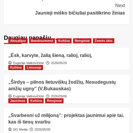
Navigation
Next
Jaunieji miško bičiuliai pasitikrino žinias
Daugiau panašių…
Aktualijos
Bendruomenė
Kultūra
Renginiai
Žemės ūkis
„Ėsk, karvyte, žalią šieną, ralioj, ralioj,
Eugenija Vaitkevičiūtė
2026/05/29
Kultūra
Lietuvoje
„Širdys – pilnos lietuviškų žodžių, Nesudegusių
amžių ugny“ (V.Bukauskas)
Eugenija Vaitkevičiūtė
2026/05/06
Jaunimas
Kultūra
Renginiai
„Svarbesni už milijoną“: projektas jaunimui apie tai,
kas iš tiesų svarbu
NG Media
2026/05/05