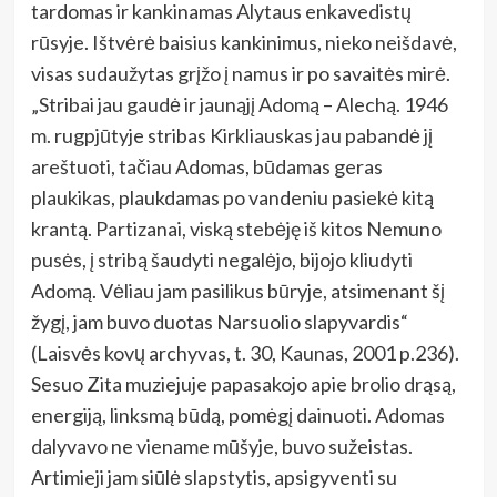
tardomas ir kankinamas Alytaus enkavedistų
rūsyje. Ištvėrė baisius kankinimus, nieko neišdavė,
visas sudaužytas grįžo į namus ir po savaitės mirė.
„Stribai jau gaudė ir jaunąjį Adomą – Alechą. 1946
m. rugpjūtyje stribas Kirkliauskas jau pabandė jį
areštuoti, tačiau Adomas, būdamas geras
plaukikas, plaukdamas po vandeniu pasiekė kitą
krantą. Partizanai, viską stebėję iš kitos Nemuno
pusės, į stribą šaudyti negalėjo, bijojo kliudyti
Adomą. Vėliau jam pasilikus būryje, atsimenant šį
žygį, jam buvo duotas Narsuolio slapyvardis“
(Laisvės kovų archyvas, t. 30, Kaunas, 2001 p.236).
Sesuo Zita muziejuje papasakojo apie brolio drąsą,
energiją, linksmą būdą, pomėgį dainuoti. Adomas
dalyvavo ne viename mūšyje, buvo sužeistas.
Artimieji jam siūlė slapstytis, apsigyventi su