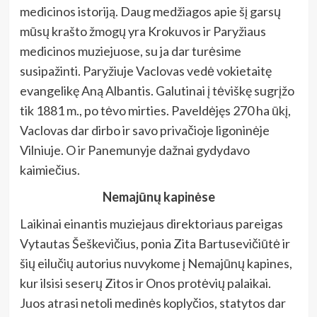
medicinos istoriją. Daug medžiagos apie šį garsų
mūsų krašto žmogų yra Krokuvos ir Paryžiaus
medicinos muziejuose, su ja dar turėsime
susipažinti. Paryžiuje Vaclovas vedė vokietaitę
evangelikę Aną Albantis. Galutinai į tėviškę sugrįžo
tik 1881 m., po tėvo mirties. Paveldėjęs 270 ha ūkį,
Vaclovas dar dirbo ir savo privačioje ligoninėje
Vilniuje. O ir Panemunyje dažnai gydydavo
kaimiečius.
Nemajūnų kapinėse
Laikinai einantis muziejaus direktoriaus pareigas
Vytautas Šeškevičius, ponia Zita Bartusevičiūtė ir
šių eilučių autorius nuvykome į Nemajūnų kapines,
kur ilsisi seserų Zitos ir Onos protėvių palaikai.
Juos atrasi netoli medinės koplyčios, statytos dar