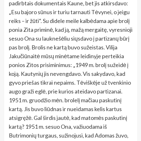
padirbtais dokumentais Kaune, bet jis atkirsdavo:
„Esu bajoro sūnus ir turiu tarnauti Tėvynei, o jeigu
reiks – ir žūti“. Su didele meile kalbėdama apie brolį
ponia Zita priminė, kad ją, mažą mergaitę, vyresnioji
sesuo Ona su lauknešėliu siųsdavo į partizanų būrį
pas brolį. Brolis ne kartą buvo sužeistas. Vilija
Jakučiūnaitė mūsų minėtame leidinyje perteikia
ponios Zitos prisiminimus: „1949 m. brolį sužeidė į
koją. Kautynių jis nevengdavo. Vis sakydavo, kad
gyvo priešas tikrai nepaims. Tėviškėje už tvenkinio
augo graži eglė, prie kurios ateidavo partizanai.
1951 m. gruodžio mėn. brolelį mačiau paskutinį
kartą. Jis buvo liūdnas ir nueidamas kelis kartus
atsigręžė. Gal širdis jautė, kad matomės paskutinį
kartą? 1951 m. sesuo Ona, važiuodama iš
Butrimonių turgaus, sužinojusi, kad Adomas žuvo,