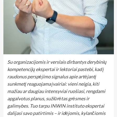
Su organizacijomis ir verslais dirbantys derybinių
kompetencijų ekspertai ir lektoriai pastebi, kad į
raudonus perspėjimo signalus apie artėjantį
sunkmetį reaguojama įvairiai: vieni neigia, kiti
mažiau ar daugiau intensyviai ruošiasi, rengdami
apgalvotus planus, sužiūrėtas grėsmes ir
galimybes. Tuo tarpu INWIN instituto ekspertai
dalijasi savo patirtimis – ir idėjomis, kylančiomis