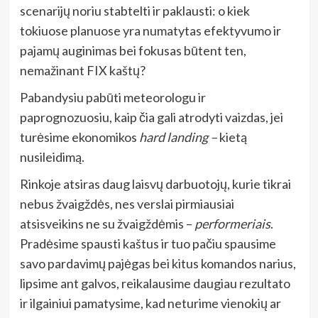
scenarijų noriu stabtelti ir paklausti: o kiek
tokiuose planuose yra numatytas efektyvumo ir
pajamų auginimas bei fokusas būtent ten,
nemažinant FIX kaštų?
Pabandysiu pabūti meteorologu ir
paprognozuosiu, kaip čia gali atrodyti vaizdas, jei
turėsime ekonomikos
hard landing –
kietą
nusileidimą.
Rinkoje atsiras daug laisvų darbuotojų, kurie tikrai
nebus žvaigždės, nes verslai pirmiausiai
atsisveikins ne su žvaigždėmis –
performeriais
.
Pradėsime spausti kaštus ir tuo pačiu spausime
savo pardavimų pajėgas bei kitus komandos narius,
lipsime ant galvos, reikalausime daugiau rezultato
ir ilgainiui pamatysime, kad neturime vienokių ar