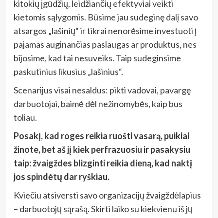
kitokių įgūdžių, leidžiančių efektyviai veikti
kietomis sąlygomis. Būsime jau sudeginę dalį savo
atsargos „lašinių“ ir tikrai nenorėsime investuoti į
pajamas auginančias paslaugas ar produktus, nes
bijosime, kad tai nesuveiks. Taip sudeginsime
paskutinius likusius „lašinius“.
Scenarijus visai nesaldus: pikti vadovai, pavargę
darbuotojai, baimė dėl nežinomybės, kaip bus
toliau.
Posakį, kad roges reikia ruošti vasarą, puikiai
žinote, bet aš jį kiek perfrazuosiu ir pasakysiu
taip: žvaigždes blizginti reikia dieną, kad naktį
jos spindėtų dar ryškiau.
Kviečiu atsiversti savo organizacijų žvaigždėlapius
– darbuotojų sąrašą. Skirti laiko su kiekvienu iš jų