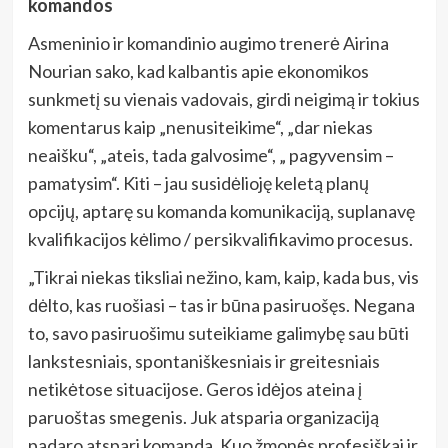
komandos
Asmeninio ir komandinio augimo trenerė Airina
Nourian sako, kad kalbantis apie ekonomikos
sunkmetį su vienais vadovais, girdi neigimą ir tokius
komentarus kaip „nenusiteikime“, „dar niekas
neaišku“, „ateis, tada galvosime“, „ pagyvensim –
pamatysim“. Kiti – jau susidėlioję keletą planų
opcijų, aptarę su komanda komunikaciją, suplanavę
kvalifikacijos kėlimo / persikvalifikavimo procesus.
„Tikrai niekas tiksliai nežino, kam, kaip, kada bus, vis
dėlto, kas ruošiasi – tas ir būna pasiruošęs. Negana
to, savo pasiruošimu suteikiame galimybę sau būti
lankstesniais, spontaniškesniais ir greitesniais
netikėtose situacijose. Geros idėjos ateina į
paruoštas smegenis. Juk atsparia organizaciją
padaro atspari komanda. Kuo žmonės profesiškai ir