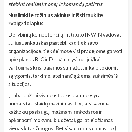
stebint realias įmonių ir komandų patirtis.
Nusiimkite rožinius akinius ir išsitraukite
žvaigždėlapius
Derybinių kompetencijų instituto INWIN vadovas
Julius Jankauskas pastebi, kad tiek savo
organizacijose, tiek šeimose visi pradėjome galvoti
apie planus B, C ir D – ką darysime, jei/kai
vartojimas kris, pajamos sumažės, ir kaip tokiomis
sąlygomis, tarkime, ateinančią žiemą, suksimės iš
situacijos.
„Labai dažnai visuose tuose planuose yra
numatytas išlaidų mažinimas, t. y., atsisakoma
kažkokių paslaugų, mažinami rinkodaros ir
apkarpomi mokymų biudžetai, gal atleidžiamas
vienas kitas žmogus. Bet visada matydamas tokį