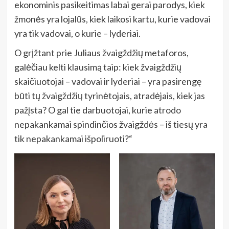
ekonominis pasikeitimas labai gerai parodys, kiek
žmonės yra lojalūs, kiek laikosi kartu, kurie vadovai
yra tik vadovai, o kurie – lyderiai.
O grįžtant prie Juliaus žvaigždžių metaforos,
galėčiau kelti klausimą taip: kiek žvaigždžių
skaičiuotojai – vadovai ir lyderiai – yra pasirengę
būti tų žvaigždžių tyrinėtojais, atradėjais, kiek jas
pažįsta? O gal tie darbuotojai, kurie atrodo
nepakankamai spindinčios žvaigždės – iš tiesų yra
tik nepakankamai išpoliruoti?“