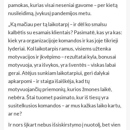
pamokas, kurias visai neseniai gavome – per kietą
nusileidimą, įvykusį pandemijos metu.
„Ką mačiau per tą laikotarpį – ir dėl ko smalsu
kalbėtis su esamais klientais? Pasimatė, kas yra kas:
kiek yra organizacijoje komandos ir kas joje tikrieji
lyderiai. Kol laikotarpis ramus, visiems užtenka
motyvacijos ir įkvėpimo – rezultatai kyla, bonusai
motyvuoja, yra išvykos, yra šventės – viskas labai
gerai. Atėjus sunkiam laikotarpiui, geri dalykai
apkarpomi – ir staiga išaiškėja, kad tų
motyvuojančių priemonių, kurios žmones laikė,
nebėra. Štai tuomet pasimato, kur iš tiesų yra
susitelkusios komandos – ar mus kažkas laiko kartu,
ar ne?
Ir nors šįkart nebus išsiskirstymo į nuotolį, bet vien