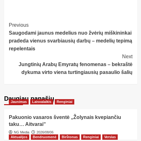
Post
Previous
Saugodami jaunus medelius nuo žvėrių miškininkai
Navigation
pradeda vienus svarbiausių darbų – medelių tepimą
repelentais
Next
Jungtinių Arabų Emyratų fenomenas – bekraštė
dykuma virto viena turtingiausių pasaulio šalių
Daugiau panašių…
Jaunimas
Laisvalaikis
Renginiai
Pakuonio vasaros šventė „Žolynais kvepiančiu
taku… Aitvarai“
NG Media
2026/08/06
Aktualijos
Bendruomenė
Birštonas
Renginiai
Verslas