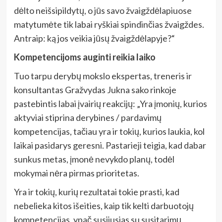
dėlto neišsipildytų, o jūs savo žvaigždėlapiuose
matytumėte tik labai ryškiai spindinčias žvaigždes.
Antraip: ką jos veikia jūsų žvaigždėlapyje?“
Kompetencijoms auginti reikia laiko
Tuo tarpu derybų mokslo ekspertas, treneris ir
konsultantas Gražvydas Jukna sako rinkoje
pastebintis labai įvairių reakcijų: „Yra įmonių, kurios
aktyviai stiprina derybines / pardavimų
kompetencijas, tačiau yra ir tokių, kurios laukia, kol
laikai pasidarys geresni. Pastarieji teigia, kad dabar
sunkus metas, įmonė nevykdo planų, todėl
mokymai nėra pirmas prioritetas.
Yra ir tokių, kurių rezultatai tokie prasti, kad
nebelieka kitos išeities, kaip tik kelti darbuotojų
kompetencijas, ypač susijusias su susitarimų