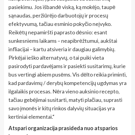
pasiekimu. Jos išbandė viską, ką mokėjo, taupė
sąnaudas, peržiūrėjo darbuotojų ir procesų
efektyvumą, tačiau esminio pokyčio neįvyko.
Reikėtų nepamiršti paprasto dėsnio: esant
sunkesniems laikams – neapibrėžtumui, aukštai
infliacijai – kartu atsiveria ir daugiau galimybių.
Pirkėjai ieško alternatyvų, o tai puiki vieta
pasirodyti pardavėjams ir pasiekti susitarimų, kurie
bus vertingi abiem pusėms. Vis dėlto reikia priminti,
kad pardavimų / derybų kompetencijų ugdymas yra
ilgalaikis procesas. Nėra vieno auksinio recepto,
tačiau gebėjimai susitarti, matyti plačiau, suprasti
savo įmonės ir kitų rinkos dalyvių situacijas yra
kertiniai elementai.“
Atspari organizacija prasideda nuo atsparios