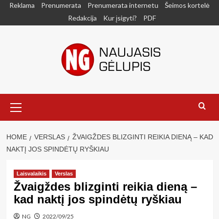
Skip
Reklama
Prenumerata
Prenumerata internetu
Šeimos kortelė
to
Redakcija
Kur įsigyti?
PDF
content
Primary
Menu
HOME
VERSLAS
ŽVAIGŽDES BLIZGINTI REIKIA DIENĄ – KAD
NAKTĮ JOS SPINDĖTŲ RYŠKIAU
Laisvalaikis
Verslas
Žvaigždes blizginti reikia dieną –
kad naktį jos spindėtų ryškiau
NG
2022/09/25