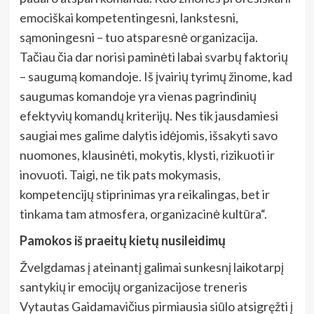
emociškai kompetentingesni, lankstesni,
sąmoningesni – tuo atsparesnė organizacija.
Tačiau čia dar norisi paminėti labai svarbų faktorių
– saugumą komandoje. Iš įvairių tyrimų žinome, kad
saugumas komandoje yra vienas pagrindinių
efektyvių komandų kriterijų. Nes tik jausdamiesi
saugiai mes galime dalytis idėjomis, išsakyti savo
nuomones, klausinėti, mokytis, klysti, rizikuoti ir
inovuoti. Taigi, ne tik pats mokymasis,
kompetencijų stiprinimas yra reikalingas, bet ir
tinkama tam atmosfera, organizacinė kultūra“.
Pamokos iš praeitų kietų nusileidimų
Žvelgdamas į ateinantį galimai sunkesnį laikotarpį
santykių ir emocijų organizacijose treneris
Vytautas Gaidamavičius pirmiausia siūlo atsigręžti į