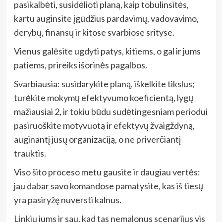
pasikalbėti, susidėlioti planą, kaip tobulinsitės,
kartu auginsite įgūdžius pardavimų, vadovavimo,
derybų, finansų ir kitose svarbiose srityse.
Vienus galėsite ugdyti patys, kitiems, o gal ir jums
patiems, prireiks išorinės pagalbos.
Svarbiausia: susidarykite planą, iškelkite tikslus;
turėkite mokymų efektyvumo koeficientą, lygų
mažiausiai 2, ir tokiu būdu sudėtingesniam periodui
pasiruoškite motyvuotą ir efektyvų žvaigždyną,
auginantį jūsų organizaciją, o ne priverčiantį
trauktis.
Viso šito proceso metu gausite ir daugiau vertės:
jau dabar savo komandose pamatysite, kas iš tiesų
yra pasiryžę nuversti kalnus.
Linkiu jums ir sau, kad tas nemalonus scenarijus vis