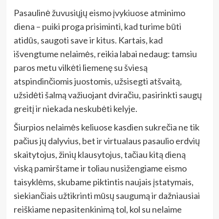
Pasaulinė žuvusiųjų eismo įvykiuose atminimo
diena – puiki proga prisiminti, kad turime būti
atidūs, saugoti save ir kitus. Kartais, kad
išvengtume nelaimės, reikia labai nedaug: tamsiu
paros metu vilkėti liemenę su šviesą
atspindinčiomis juostomis, užsisegti atšvaitą,
užsidėti šalmą važiuojant dviračiu, pasirinkti saugų
greitį ir niekada neskubėti kelyje.
Šiurpios nelaimės keliuose kasdien sukrečia ne tik
pačius jų dalyvius, bet ir virtualaus pasaulio erdvių
skaitytojus, žinių klausytojus, tačiau kitą dieną
viską pamirštame ir toliau nusižengiame eismo
taisyklėms, skubame piktintis naujais įstatymais,
siekiančiais užtikrinti mūsų saugumą ir dažniausiai
reiškiame nepasitenkinimą tol, kol su nelaime