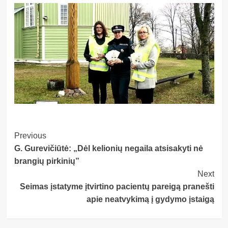
Post
Previous
G. Gurevičiūtė: „Dėl kelionių negaila atsisakyti nė
Navigation
brangių pirkinių”
Next
Seimas įstatyme įtvirtino pacientų pareigą pranešti
apie neatvykimą į gydymo įstaigą