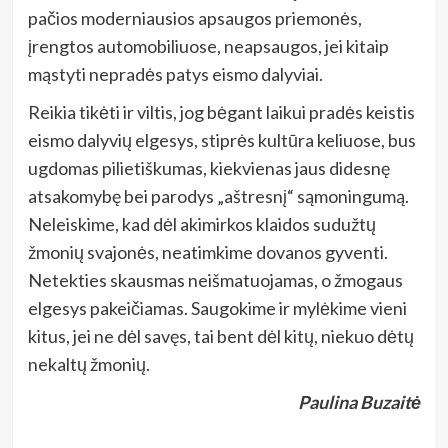
pačios moderniausios apsaugos priemonės,
įrengtos automobiliuose, neapsaugos, jei kitaip
mąstyti nepradės patys eismo dalyviai.
Reikia tikėti ir viltis, jog bėgant laikui pradės keistis
eismo dalyvių elgesys, stiprės kultūra keliuose, bus
ugdomas pilietiškumas, kiekvienas jaus didesnę
atsakomybę bei parodys „aštresnį“ sąmoningumą.
Neleiskime, kad dėl akimirkos klaidos sudužtų
žmonių svajonės, neatimkime dovanos gyventi.
Netekties skausmas neišmatuojamas, o žmogaus
elgesys pakeičiamas. Saugokime ir mylėkime vieni
kitus, jei ne dėl savęs, tai bent dėl kitų, niekuo dėtų
nekaltų žmonių.
Paulina Buzaitė