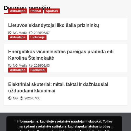
Daugiau panašių…
Aktualijos
Prienai
Sportas
Lietuvos sklandytojai liko šalia prizininkų
NG Media
2026/08/07
Aktualijos
Lietuvoje
Energetikos viceministrės pareigas pradeda eiti
Karolina Štelmokaitė
NG Media
2026/08/03
Aktualijos
Skelbimai
Elektriniai skuteriai: mitai, faktai ir dažniausiai
užduodami klausimai
NG
2026/07/30
Reklama
Prenumerata
Prenumerata internetu
Informuojame, kad šioje svetainėje naudojami slapukai. Toliau
naršydami svetainėje sutinkate, kad slapukai atsirastų Jūsų
Šeimos kortelė
Redakcija
Kur įsigyti?
PDF