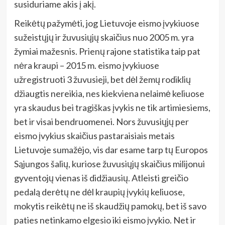
susiduriame akis į akį.
Reikėtų pažymėti, jog Lietuvoje eismo įvykiuose
sužeistųjų ir žuvusiųjų skaičius nuo 2005 m. yra
žymiai mažesnis. Prienų rajone statistika taip pat
nėra kraupi – 2015 m. eismo įvykiuose
užregistruoti 3 žuvusieji, bet dėl žemų rodiklių
džiaugtis nereikia, nes kiekviena nelaimė keliuose
yra skaudus bei tragiškas įvykis ne tik artimiesiems,
bet ir visai bendruomenei. Nors žuvusiųjų per
eismo įvykius skaičius pastaraisiais metais
Lietuvoje sumažėjo, vis dar esame tarp tų Europos
Sąjungos šalių, kuriose žuvusiųjų skaičius milijonui
gyventojų vienas iš didžiausių. Atleisti greičio
pedalą derėtų ne dėl kraupių įvykių keliuose,
mokytis reikėtų ne iš skaudžių pamokų, bet iš savo
paties netinkamo elgesio iki eismo įvykio. Net ir