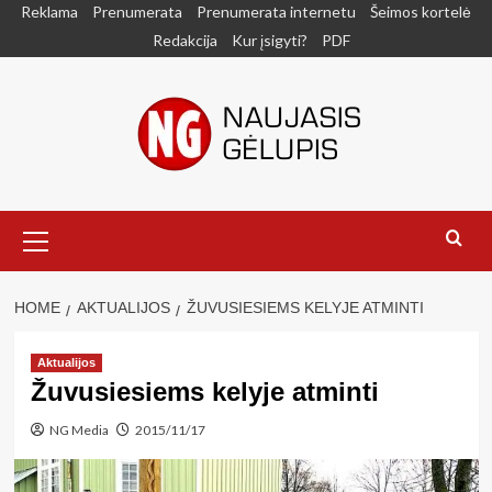
Skip
Reklama
Prenumerata
Prenumerata internetu
Šeimos kortelė
to
Redakcija
Kur įsigyti?
PDF
content
Primary
Menu
HOME
AKTUALIJOS
ŽUVUSIESIEMS KELYJE ATMINTI
Aktualijos
Žuvusiesiems kelyje atminti
NG Media
2015/11/17