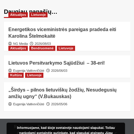
Daugiau panašių…
Aktualijos
Lietuvoje
Energetikos viceministrės pareigas pradeda eiti
Karolina Štelmokaitė
NG Media
2026/08/03
Aktualijos
Bendruomenė
Lietuvoje
Lietuvos Persitvarkymo Sąjūdžiui – 38-eri!
Eugenija Vaitkevičiūtė
2026/06/03
Kultūra
Lietuvoje
„Širdys – pilnos lietuviškų žodžių, Nesudegusių
amžių ugny“ (V.Bukauskas)
Eugenija Vaitkevičiūtė
2026/05/06
Reklama
Prenumerata
Prenumerata internetu
Informuojame, kad šioje svetainėje naudojami slapukai. Toliau
naršydami svetainėje sutinkate, kad slapukai atsirastų Jūsų
Šeimos kortelė
Redakcija
Kur įsigyti?
PDF