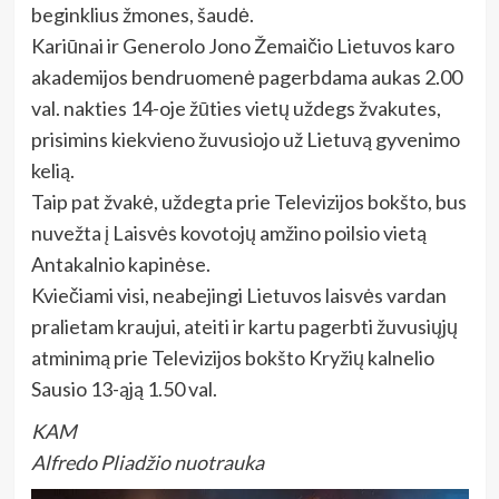
beginklius žmones, šaudė.
Kariūnai ir Generolo Jono Žemaičio Lietuvos karo
akademijos bendruomenė pagerbdama aukas 2.00
val. nakties 14-oje žūties vietų uždegs žvakutes,
prisimins kiekvieno žuvusiojo už Lietuvą gyvenimo
kelią.
Taip pat žvakė, uždegta prie Televizijos bokšto, bus
nuvežta į Laisvės kovotojų amžino poilsio vietą
Antakalnio kapinėse.
Kviečiami visi, neabejingi Lietuvos laisvės vardan
pralietam kraujui, ateiti ir kartu pagerbti žuvusiųjų
atminimą prie Televizijos bokšto Kryžių kalnelio
Sausio 13-ąją 1.50 val.
KAM
Alfredo Pliadžio n
uotrauka