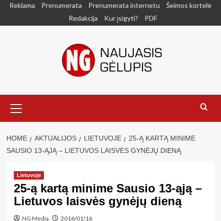
Skip
Reklama
Prenumerata
Prenumerata internetu
Šeimos kortelė
to
Redakcija
Kur įsigyti?
PDF
content
Primary
Menu
HOME
AKTUALIJOS
LIETUVOJE
25-Ą KARTĄ MINIME
SAUSIO 13-ĄJĄ – LIETUVOS LAISVĖS GYNĖJŲ DIENĄ
Lietuvoje
25-ą kartą minime Sausio 13-ąją –
Lietuvos laisvės gynėjų dieną
NG Media
2016/01/16