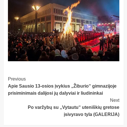
Post
Previous
Apie Sausio 13-osios įvykius „Žiburio“ gimnazijoje
Navigation
prisiminimais dalijosi jų dalyviai ir liudininkai
Next
Po varžybų su „Vytautu“ uteniškių gretose
įsivyravo tyla (GALERIJA)