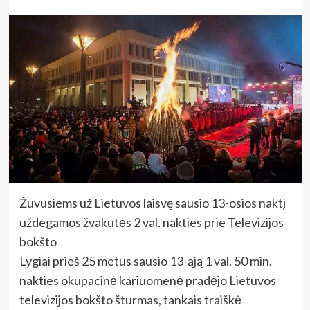
Žuvusiems už Lietuvos laisvę sausio 13-osios naktį
uždegamos žvakutės 2 val. nakties prie Televizijos
bokšto
Lygiai prieš 25 metus sausio 13-ąją 1 val. 50 min.
nakties okupacinė kariuomenė pradėjo Lietuvos
televizijos bokšto šturmas, tankais traiškė