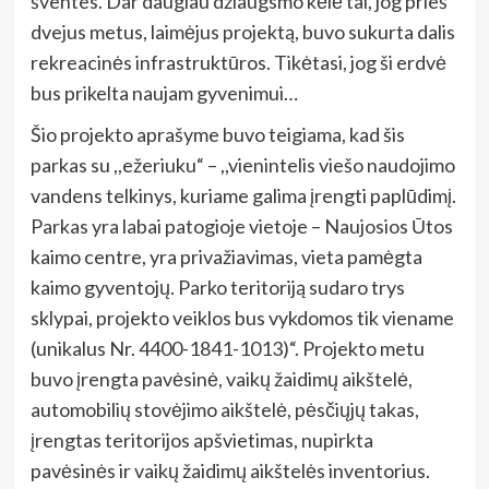
šventes. Dar daugiau džiaugsmo kėlė tai, jog prieš
dvejus metus, laimėjus projektą, buvo sukurta dalis
rekreacinės infrastruktūros. Tikėtasi, jog ši erdvė
bus prikelta naujam gyvenimui…
Šio projekto aprašyme buvo teigiama, kad šis
parkas su ,,ežeriuku“ – ,,vienintelis viešo naudojimo
vandens telkinys, kuriame galima įrengti paplūdimį.
Parkas yra labai patogioje vietoje – Naujosios Ūtos
kaimo centre, yra privažiavimas, vieta pamėgta
kaimo gyventojų. Parko teritoriją sudaro trys
sklypai, projekto veiklos bus vykdomos tik viename
(unikalus Nr. 4400-1841-1013)“. Projekto metu
buvo įrengta pavėsinė, vaikų žaidimų aikštelė,
automobilių stovėjimo aikštelė, pėsčiųjų takas,
įrengtas teritorijos apšvietimas, nupirkta
pavėsinės ir vaikų žaidimų aikštelės inventorius.