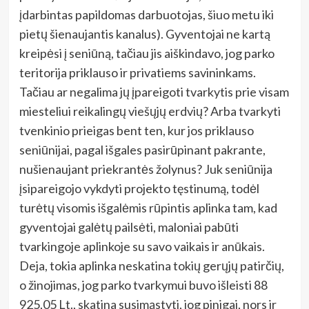
įdarbintas papildomas darbuotojas, šiuo metu iki
pietų šienaujantis kanalus). Gyventojai ne kartą
kreipėsi į seniūną, tačiau jis aiškindavo, jog parko
teritorija priklauso ir privatiems savininkams.
Tačiau ar negalima jų įpareigoti tvarkytis prie visam
miesteliui reikalingų viešųjų erdvių? Arba tvarkyti
tvenkinio prieigas bent ten, kur jos priklauso
seniūnijai, pagal išgales pasirūpinant pakrante,
nušienaujant priekrantės žolynus? Juk seniūnija
įsipareigojo vykdyti projekto tęstinumą, todėl
turėtų visomis išgalėmis rūpintis aplinka tam, kad
gyventojai galėtų pailsėti, maloniai pabūti
tvarkingoje aplinkoje su savo vaikais ir anūkais.
Deja, tokia aplinka neskatina tokių gerųjų patirčių,
o žinojimas, jog parko tvarkymui buvo išleisti 88
925,05 Lt., skatina susimąstyti, jog pinigai, nors ir