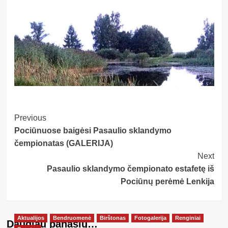
Post
Previous
Pociūnuose baigėsi Pasaulio sklandymo
Navigation
čempionatas (GALERIJA)
Next
Pasaulio sklandymo čempionato estafetę iš
Pociūnų perėmė Lenkija
Aktualijos
Bendruomenė
Birštonas
Fotogalerija
Renginiai
Daugiau panašių…