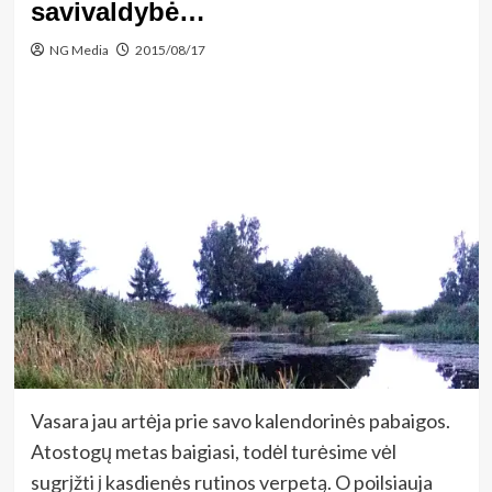
savivaldybė…
NG Media
2015/08/17
Vasara jau artėja prie savo kalendorinės pabaigos.
Atostogų metas baigiasi, todėl turėsime vėl
sugrįžti į kasdienės rutinos verpetą. O poilsiauja