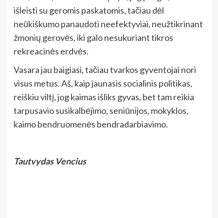
išleisti su geromis paskatomis, tačiau dėl
neūkiškumo panaudoti neefektyviai, neužtikrinant
žmonių gerovės, iki galo nesukuriant tikros
rekreacinės erdvės.
Vasara jau baigiasi, tačiau tvarkos gyventojai nori
visus metus. Aš, kaip jaunasis socialinis politikas,
reiškiu viltį, jog kaimas išliks gyvas, bet tam reikia
tarpusavio susikalbėjimo, seniūnijos, mokyklos,
kaimo bendruomenės bendradarbiavimo.
Tautvydas Vencius