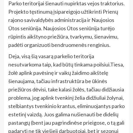
Parko teritorijai šienauti nupirktas vejos traktorius.
Projekto tęstinumą įsipareigojo užtikrinti Prienų
rajono savivaldybės administracija ir Naujosios
Ūtos seniūnija. Naujosios Ūtos seniūnija turėjo
rūpintis aikštyno priežiūra, tvarkymu, šienavimu,
padėti organizuoti bendruomenės renginius.
Deja, visą šią vasarą parkelio teritorija
nesutvarkoma taip, kad būtų tinkama poilsiui.Tiesa,
žolė aplink pavėsinę ir vaikų žaidimo aikštelę
šienaujama, tačiau infrastruktūra be ūkinės
priežiūros dėvisi, take kalasi žolės, tačiau didžiausia
problema, jog aplink tvenkinį želia didžiuliai žolynai,
stelbiantys tvenkinio krantus, eliminuojantys parko
estetinį vaizdą. Juos galima nušienauti be didelių
pastangų (bent jau pagrindinėse prieigose, o tą gali
padaryti ne tik viešieji darbuotojai, bet ir sezonui