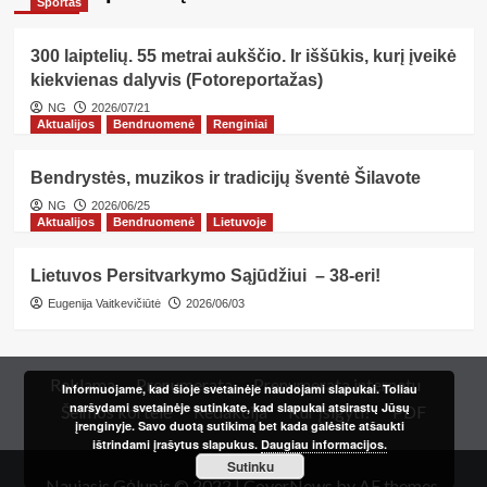
Sportas
300 laiptelių. 55 metrai aukščio. Ir iššūkis, kurį įveikė
kiekvienas dalyvis (Fotoreportažas)
NG
2026/07/21
Aktualijos
Bendruomenė
Renginiai
Bendrystės, muzikos ir tradicijų šventė Šilavote
NG
2026/06/25
Aktualijos
Bendruomenė
Lietuvoje
Lietuvos Persitvarkymo Sąjūdžiui – 38-eri!
Eugenija Vaitkevičiūtė
2026/06/03
Reklama
Prenumerata
Prenumerata internetu
Informuojame, kad šioje svetainėje naudojami slapukai. Toliau
naršydami svetainėje sutinkate, kad slapukai atsirastų Jūsų
Šeimos kortelė
Redakcija
Kur įsigyti?
PDF
įrenginyje. Savo duotą sutikimą bet kada galėsite atšaukti
ištrindami įrašytus slapukus.
Daugiau informacijos.
Sutinku
Naujasis Gėlupis © 2022
|
CoverNews
by AF themes.