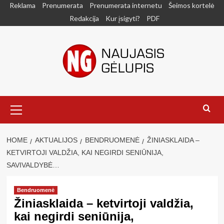
Skip
Reklama
Prenumerata
Prenumerata internetu
Šeimos kortelė
to
Redakcija
Kur įsigyti?
PDF
content
Primary
Menu
HOME
AKTUALIJOS
BENDRUOMENĖ
ŽINIASKLAIDA –
KETVIRTOJI VALDŽIA, KAI NEGIRDI SENIŪNIJA,
SAVIVALDYBĖ…
Bendruomenė
Žiniasklaida – ketvirtoji valdžia,
kai negirdi seniūnija,