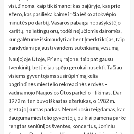
visi, žinoma, kaip tik išmano: kas pajūryje, kas prie
ežero, kas pasilieka kaime ir čia ieško atokvėpio
minutės po darbų. Vasaros pabaiga nepašykštėjo
karštų, nelietingų orų, todėl nejučiomis dairomės,
kur galėtume išsimaudyti ar bent įmerkti kojas, taip
bandydami pajausti vandens suteikiamą vėsumą.
Naujojoje Ūtoje, Prienų rajone, taip pat gausu
tvenkinių, bet jie jau spėjo gerokai nusekti. Tačiau
visiems gyventojams susirūpinimą kelia
pagrindinės miestelio rekreacinės erdvės –
vadinamojo Naujosios Ūtos parkelio – likimas. Dar
1972 m. ten buvo iškastas ežeriukas, o 1982 m.
greta jo įkurtas parkas. Nemeluosiu teigdamas, kad
dauguma miestelio gyventojų puikiai pamena parke
rengtas seniūnijos šventes, koncertus, Joninių