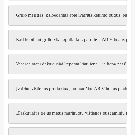
Grilio meistras, kalbėdamas apie įvairius kepimo būdus, pasakoja
Kad kepti ant grilio vis populiariau, parodė ir AB Vilniaus pauk
Vasaros metu dažniausiai kepama kiauliena – ją kepa net 89 pr
Įvairius vištienos produktus gaminančios AB Vilniaus paukštyna
„Paskutinius trejus metus marinuotų vištienos pusgaminių pardav