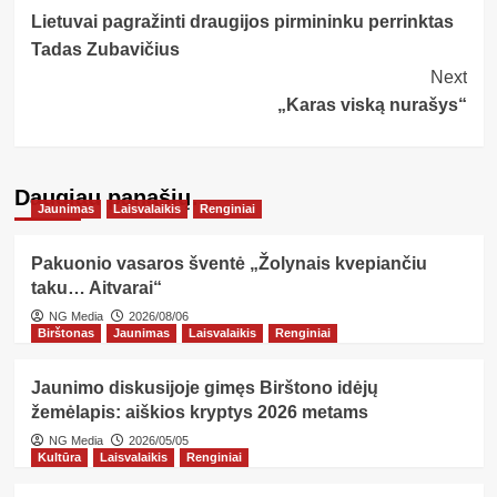
Lietuvai pagražinti draugijos pirmininku perrinktas
Navigation
Tadas Zubavičius
Next
„Karas viską nurašys“
Daugiau panašių…
Jaunimas
Laisvalaikis
Renginiai
Pakuonio vasaros šventė „Žolynais kvepiančiu
taku… Aitvarai“
NG Media
2026/08/06
Birštonas
Jaunimas
Laisvalaikis
Renginiai
Jaunimo diskusijoje gimęs Birštono idėjų
žemėlapis: aiškios kryptys 2026 metams
NG Media
2026/05/05
Kultūra
Laisvalaikis
Renginiai