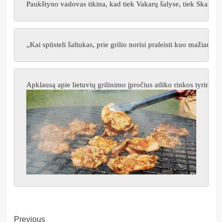
Paukštyno vadovas tikina, kad tiek Vakarų šalyse, tiek Skandina
„Kai spūsteli šaltukas, prie grilio norisi praleisti kuo mažiau l
Apklausą apie lietuvių grilinimo įpročius atliko rinkos tyrim
Post
Previous