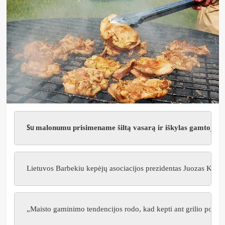
malonumu prisimename šiltą vasarą ir iškylas gamtoje, k
Su
Lietuvos Barbekiu kep
ėjų asociacijos prezidentas Juozas Kamin
„Maisto gaminimo tendencijos rodo, kad kepti ant grilio populiaru