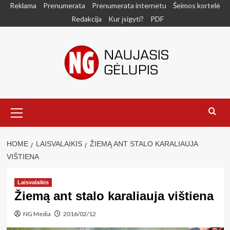
Skip
Reklama
Prenumerata
Prenumerata internetu
Šeimos kortelė
to
Redakcija
Kur įsigyti?
PDF
content
Primary
Menu
HOME
LAISVALAIKIS
ŽIEMĄ ANT STALO KARALIAUJA
VIŠTIENA
Laisvalaikis
Žiemą ant stalo karaliauja vištiena
NG Media
2016/02/12