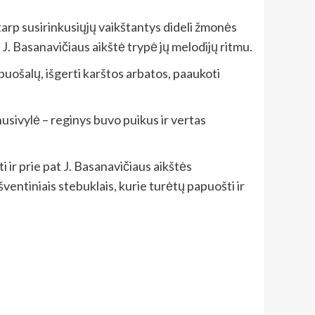
tarp susirinkusiųjų vaikštantys dideli žmonės
 J. Basanavičiaus aikštė trypė jų melodijų ritmu.
puošalų, išgerti karštos arbatos, paaukoti
usivylė – reginys buvo puikus ir vertas
 ir prie pat J. Basanavičiaus aikštės
šventiniais stebuklais, kurie turėtų papuošti ir