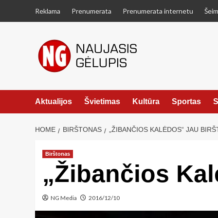
Skip
Reklama
Prenumerata
Prenumerata internetu
Šeim
to
content
Aktualijos
Švietimas
Kultūra
Sportas
S
HOME
BIRŠTONAS
„ŽIBANČIOS KALĖDOS“ JAU BIR
Birštonas
„Žibančios Kal
NG Media
2016/12/10