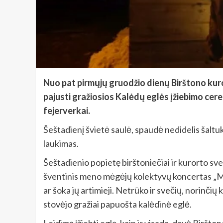
Nuo pat pirmųjų gruodžio dienų Birštono kur
pajusti gražiosios Kalėdų eglės įžiebimo cerem
fejerverkai.
Šeštadienį švietė saulė, spaudė nedidelis šaltuk
laukimas.
Šeštadienio popietę birštoniečiai ir kurorto sve
šventinis meno mėgėjų kolektyvų koncertas „Mes
ar šoka jų artimieji. Netrūko ir svečių, norinčių
stovėjo gražiai papuošta kalėdinė eglė.