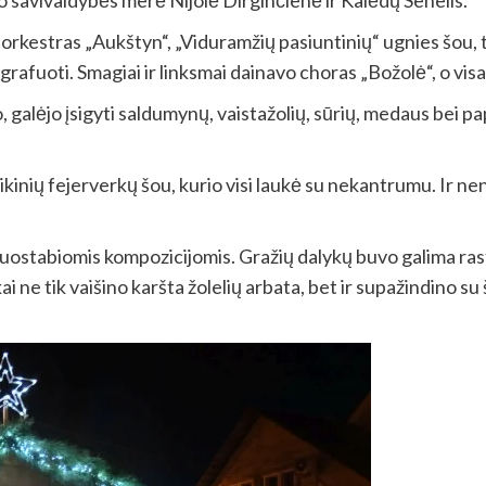
ono savivaldybės merė Nijolė Dirginčienė ir Kalėdų Senelis.
 orkestras „Aukštyn“, „Viduramžių pasiuntinių“ ugnies šou, 
grafuoti. Smagiai ir linksmai dainavo choras „Božolė“, o visa
 galėjo įsigyti saldumynų, vaistažolių, sūrių, medaus bei pa
inių fejerverkų šou, kurio visi laukė su nekantrumu. Ir nen
uostabiomis kompozicijomis. Gražių dalykų buvo galima rasti
i ne tik vaišino karšta žolelių arbata, bet ir supažindino su 