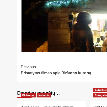
Post
Previous
Pristatytas filmas apie Birštono kurortą
Navigation
Aktualijo
Daugiau panašių…
Birštonas
Kelionės
Fotogaler