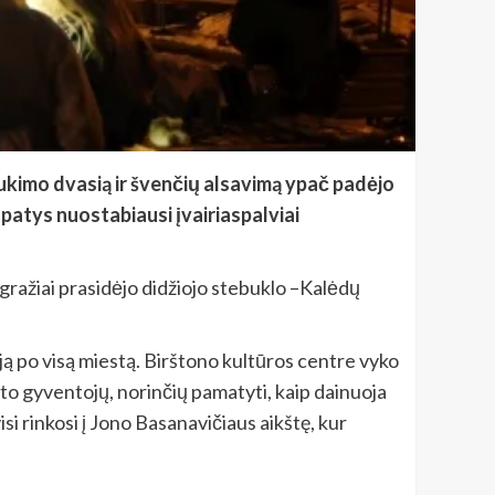
ukimo dvasią ir švenčių alsavimą ypač padėjo
 patys nuostabiausi įvairiaspalviai
 gražiai prasidėjo didžiojo stebuklo –Kalėdų
 ją po visą miestą. Birštono kultūros centre vyko
o gyventojų, norinčių pamatyti, kaip dainuoja
isi rinkosi į Jono Basanavičiaus aikštę, kur