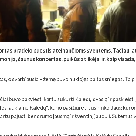
ortas pradėjo puoštis ateinančioms šventėms. Tačiau la
onija, šaunus koncertas, puikūs atlikėjai ir, kaip visada,
as, o svarbiausia – žemę buvo nuklojęs baltas sniegas. Taip
čiai buvo pakviesti kartu sukurti Kalėdų dvasią ir paskleisti
 laukiame Kalėdų“, kurio pasižiūrėti susirinko daug kurort
 kartu pajusti bendrumo jausmą ir šventinį jaudulį. Sutemus v