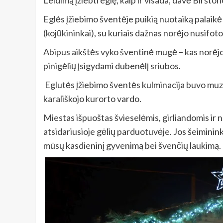
Leidimą įžiebti eglę, kaip ir visada, davė Biršt
Eglės įžiebimo šventėje puikią nuotaiką palaikė
(kojūkininkai), su kuriais dažnas norėjo nusifoto
Abipus aikštės vyko šventinė mugė – kas norėjo,
pinigėlių įsigydami dubenėlį sriubos.
Eglutės įžiebimo šventės kulminacija buvo muzik
karališkojo kurorto vardo.
Miestas išpuoštas švieselėmis, girliandomis ir n
atsidariusioje gėlių parduotuvėje. Jos šeimininka
mūsų kasdieninį gyvenimą bei švenčių laukimą.