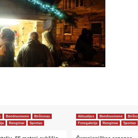
s
Bendruomenė
Birštonas
Aktualijos
Bendruomenė
Biršt
ija
Renginiai
Sportas
Fotogalerija
Renginiai
Sportas