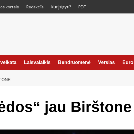
os kortelė
Redakcija
Kur įsigyti?
PDF
veikata
Laisvalaikis
Bendruomenė
Verslas
Euro
ŠTONE
ėdos“ jau Birštone