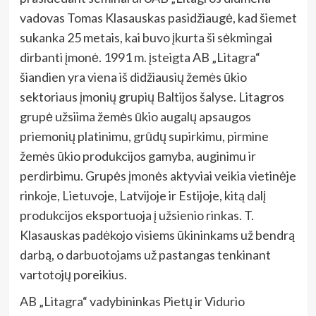
vadovas Tomas Klasauskas pasidžiaugė, kad šiemet
sukanka 25 metais, kai buvo įkurta ši sėkmingai
dirbanti įmonė. 1991 m. įsteigta AB „Litagra“
šiandien yra viena iš didžiausių žemės ūkio
sektoriaus įmonių grupių Baltijos šalyse. Litagros
grupė užsiima žemės ūkio augalų apsaugos
priemonių platinimu, grūdų supirkimu, pirmine
žemės ūkio produkcijos gamyba, auginimu ir
perdirbimu. Grupės įmonės aktyviai veikia vietinėje
rinkoje, Lietuvoje, Latvijoje ir Estijoje, kitą dalį
produkcijos eksportuoja į užsienio rinkas. T.
Klasauskas padėkojo visiems ūkininkams už bendrą
darbą, o darbuotojams už pastangas tenkinant
vartotojų poreikius.
AB „Litagra“ vadybininkas Pietų ir Vidurio