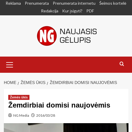
Skip
Reklama
Prenumerata
Prenumerata internetu
Šeimos kortelė
to
Redakcija
Kur įsigyti?
PDF
content
Primary
Menu
HOME
ŽEMĖS ŪKIS
ŽEMDIRBIAI DOMISI NAUJOVĖMIS
Žemės ūkis
Žemdirbiai domisi naujovėmis
NG Media
2016/03/28