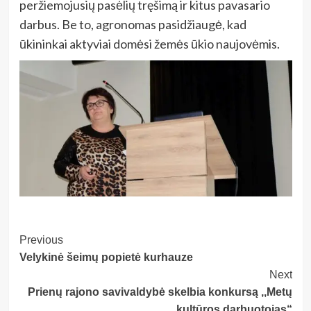
peržiemojusių pasėlių tręšimą ir kitus pavasario
darbus. Be to, agronomas pasidžiaugė, kad
ūkininkai aktyviai domėsi žemės ūkio naujovėmis.
Post
Previous
Velykinė šeimų popietė kurhauze
Navigation
Next
Prienų rajono savivaldybė skelbia konkursą ,,Metų
kultūros darbuotojas“