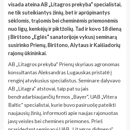
visada ateina AB „Litagros prekyba“ specialistai,
ne tik suteikiantys žinių, bet ir aprūpinantys
sėklomis, trąšomis bei cheminėmis priemonėmis
nuo ligų, kenkėjų ir piktžolių. Tad ir kovo 18 dieną
į Birštono „Eglės“ sanatorijoje vykusį seminarą
susirinko Prienų, Birštono, Alytaus ir Kaišiadorių
rajonų ūkininkai.
AB „Litagros prekyba“ Prienų skyriaus agronomas
konsultantas Aleksandras Lugauskas pristatė į
renginį atvykusius specialistus. Seminare dalyvavo
AB „Litagra“ atstovai, taip pat su jais
bendradarbiaujančių firmos „Bayer“, UAB „Vitera
Baltic“ specialistai, kurie buvo pasiruošę pateikti
naujausių žinių, informuoti apie naujas rajonuotas
javų veisles bei chemines priemones. Prieš
prasidedant seminarui UAB „Litagros didmena“