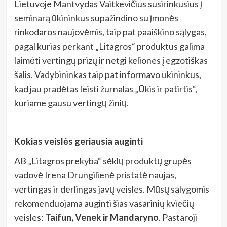
Lietuvoje Mantvydas Vaitkevičius susirinkusius į
seminarą ūkininkus supažindino su įmonės
rinkodaros naujovėmis, taip pat paaiškino sąlygas,
pagal kurias perkant „Litagros“ produktus galima
laimėti vertingų prizų ir netgi keliones į egzotiškas
šalis. Vadybininkas taip pat informavo ūkininkus,
kad jau pradėtas leisti žurnalas „Ūkis ir patirtis“,
kuriame gausu vertingų žinių.
Kokias veislės geriausia auginti
AB „Litagros prekyba“ sėklų produktų grupės
vadovė Irena Drungilienė pristatė naujas,
vertingas ir derlingas javų veisles. Mūsų sąlygomis
rekomenduojama auginti šias vasarinių kviečių
veisles:
Taifun, Venek ir Mandaryno
. Pastaroji