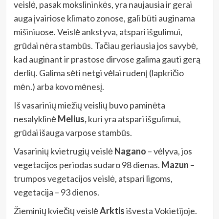
veislė, pasak mokslininkės, yra naujausia ir gerai
auga įvairiose klimato zonose, gali būti auginama
mišiniuose. Veislė ankstyva, atspari išgulimui,
grūdai nėra stambūs. Tačiau geriausia jos savybė,
kad auginant ir prastose dirvose galima gauti gerą
derlių. Galima sėti netgi vėlai rudenį (lapkričio
mėn.) arba kovo mėnesį.
Iš vasarinių miežių veislių buvo paminėta
nesalyklinė
Melius,
kuri yra atspari išgulimui,
grūdai išauga varpose stambūs.
Vasarinių kvietrugių veislė
Nagano
– vėlyva, jos
vegetacijos periodas sudaro 98 dienas.
Mazun
–
trumpos vegetacijos veislė, atspari ligoms,
vegetacija – 93 dienos.
Žieminių kviečių veislė
Arktis
išvesta Vokietijoje.