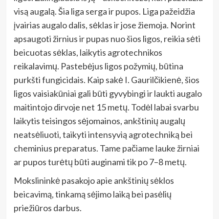
visą augalą. Šia liga serga ir pupos. Liga pažeidžia
įvairias augalo dalis, sėklas ir jose žiemoja. Norint
apsaugoti žirnius ir pupas nuo šios ligos, reikia sėti
beicuotas sėklas, laikytis agrotechnikos
reikalavimų. Pastebėjus ligos požymių, būtina
purkšti fungicidais. Kaip sakė I. Gaurilčikienė, šios
ligos vaisiakūniai gali būti gyvybingi ir laukti augalo
maitintojo dirvoje net 15 metų. Todėl labai svarbu
laikytis teisingos sėjomainos, ankštinių augalų
neatsėliuoti, taikyti intensyvią agrotechniką bei
cheminius preparatus. Tame pačiame lauke žirniai
ar pupos turėtų būti auginami tik po 7–8 metų.
Mokslininkė pasakojo apie ankštinių sėklos
beicavimą, tinkamą sėjimo laiką bei pasėlių
priežiūros darbus.