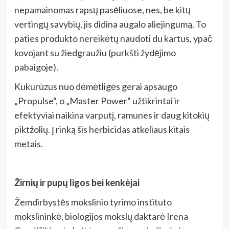
nepamainomas rapsų pasėliuose, nes, be kitų
vertingų savybių, jis didina augalo aliejingumą. To
paties produkto nereikėtų naudoti du kartus, ypač
kovojant su žiedgraužiu (purkšti žydėjimo
pabaigoje).
Kukurūzus nuo dėmėtligės gerai apsaugo
„Propulse“, o „Master Power“
užtikrintai ir
efektyviai naikina varputį, ramunes ir daug kitokių
piktžolių. Į rinką šis herbicidas atkeliaus kitais
metais.
Žirnių ir pupų ligos bei kenkėjai
Žemdirbystės mokslinio tyrimo instituto
mokslininkė, biologijos mokslų daktarė Irena