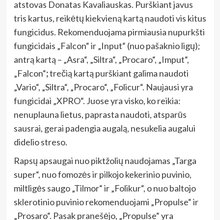
atstovas Donatas Kavaliauskas. Purškiant javus
tris kartus, reikėtų kiekvieną kartą naudoti vis kitus
fungicidus. Rekomenduojama pirmiausia nupurkšti
fungicidais „Falcon“ ir „Input“ (nuo pašaknio ligų);
antrą kartą – „Asra“, „Siltra“, „Procaro“, „Imput“,
„Falcon“
;
trečią kartą purškiant galima naudoti
„Vario“, „Siltra“, „Procaro“, „Folicur“. Naujausi yra
fungicidai „XPRO“. Juose yra visko, ko reikia:
nenuplauna lietus, paprasta naudoti, atsparūs
sausrai, gerai padengia augalą, nesukelia augalui
didelio streso.
Rapsų apsaugai nuo piktžolių naudojamas „Targa
super“, nuo fomozės ir pilkojo kekerinio puvinio,
miltligės saugo „Tilmor“ ir „Folikur“, o nuo baltojo
sklerotinio puvinio rekomenduojami „Propulse“ ir
„Prosaro“. Pasak pranešėjo, „Propulse“ yra