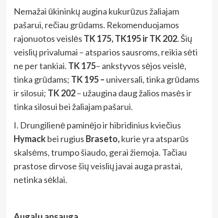
Nemažai ūkininkų augina kukurūzus žaliajam
pašarui, rečiau grūdams. Rekomenduojamos
rajonuotos veislės
TK 175, TK195 ir TK 202
. Šių
veislių privalumai – atsparios sausroms, reikia sėti
ne per tankiai.
TK 175
– ankstyvos sėjos veislė,
tinka grūdams;
TK 195 –
universali, tinka grūdams
ir silosui;
TK 202
– užaugina daug žalios masės ir
tinka silosui bei žaliajam pašarui.
I. Drungilienė paminėjo ir hibridinius kviečius
Hymack
bei rugius
Braseto,
kurie yra atsparūs
skalsėms, trumpo šiaudo, gerai žiemoja. Tačiau
prastose dirvose šių veislių javai auga prastai,
netinka sėklai.
Augalų apsauga