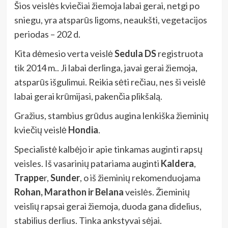
Šios veislės kviečiai žiemoja labai gerai, netgi po
sniegu, yra atsparūs ligoms, neaukšti, vegetacijos
periodas – 202 d.
Kita dėmesio verta veislė
Sedula DS
registruota
tik 2014 m.. Ji labai derlinga, javai gerai žiemoja,
atsparūs išgulimui. Reikia sėti rečiau, nes ši veislė
labai gerai krūmijasi, pakenčia plikšalą.
Gražius, stambius grūdus augina lenkiška žieminių
kviečių veislė
Hondia
.
Specialistė kalbėjo ir apie tinkamas auginti rapsų
veisles. Iš vasarinių patariama auginti
Kaldera
,
Trappe
r,
Sunder
, o iš žieminių rekomenduojama
Rohan, Marathon ir Belana
veislės. Žieminių
veislių rapsai gerai žiemoja, duoda gana didelius,
stabilius derlius. Tinka ankstyvai sėjai.