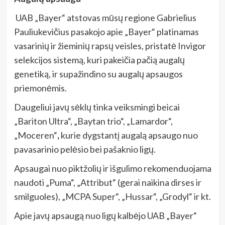
UAB „Bayer“ atstovas mūsų regione Gabrielius
Pauliukevičius pasakojo apie „Bayer“ platinamas
vasarinių ir žieminių rapsų veisles, pristatė Invigor
selekcijos sistemą, kuri pakeičia pačią augalų
genetiką, ir supažindino su augalų apsaugos
priemonėmis.
Daugeliui javų sėklų tinka veiksmingi beicai
„Bariton Ultra“, „Baytan trio“, „Lamardor“,
„Moceren“
,
kurie dygstantį augalą apsaugo nuo
pavasarinio pelėsio bei pašaknio ligų.
Apsaugai nuo piktžolių ir išgulimo rekomenduojama
naudoti „Puma“, „Attribut“ (gerai naikina dirses ir
smilguoles), „MCPA Super“,
„Hussar“,
„Grodyl“ ir kt.
Apie javų apsaugą nuo ligų kalbėjo UAB „Bayer“