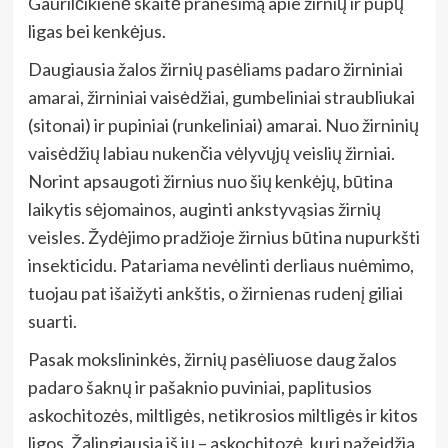
Gaurilčikienė skaitė pranešimą apie žirnių ir pupų
ligas bei kenkėjus.
Daugiausia žalos žirnių pasėliams padaro žirniniai
amarai, žirniniai vaisėdžiai, gumbeliniai straubliukai
(sitonai) ir pupiniai (runkeliniai) amarai. Nuo žirninių
vaisėdžių labiau nukenčia vėlyvųjų veislių žirniai.
Norint apsaugoti žirnius nuo šių kenkėjų, būtina
laikytis sėjomainos, auginti ankstyvąsias žirnių
veisles. Žydėjimo pradžioje žirnius būtina nupurkšti
insekticidu. Patariama nevėlinti derliaus nuėmimo,
tuojau pat išaižyti ankštis, o žirnienas rudenį giliai
suarti.
Pasak mokslininkės, žirnių pasėliuose daug žalos
padaro šaknų ir pašaknio puviniai, paplitusios
askochitozės, miltligės, netikrosios miltligės ir kitos
ligos. Žalingiausia iš jų – askochitozė, kuri pažeidžia