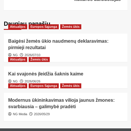
Daugiau panašių…
Aktualijos
Europos Sąjunga
Žemės ūkis
Baigėsi žemės ūkio naudmenų deklaravimas:
pirmieji rezultatai
NG
2026/07/10
Aktualijos
Žemės ūkis
Kai svajonės įleidžia šaknis kaime
NG
2026/06/26
Aktualijos
Europos Sąjunga
Žemės ūkis
Modernus ūkininkavimas vilioja jaunus žmones:
svarbiausia – galimybė pradėti
NG Media
2026/05/29