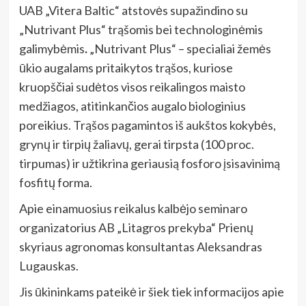
UAB „Vitera Baltic“ atstovės supažindino su
„Nutrivant Plus“ trąšomis bei technologinėmis
galimybėmis
.
„Nutrivant Plus“ – specialiai žemės
ūkio augalams pritaikytos trąšos, kuriose
kruopščiai sudėtos visos reikalingos maisto
medžiagos, atitinkančios augalo biologinius
poreikius. Trąšos pagamintos iš aukštos kokybės,
grynų ir tirpių žaliavų, gerai tirpsta (100 proc.
tirpumas) ir užtikrina geriausią fosforo įsisavinimą
fosfitų forma.
Apie einamuosius reikalus kalbėjo seminaro
organizatorius AB „Litagros prekyba“ Prienų
skyriaus agronomas konsultantas Aleksandras
Lugauskas.
Jis ūkininkams pateikė ir šiek tiek informacijos apie