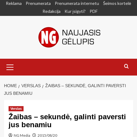
Skip
Reklama
Prenumerata
Prenumerata internetu
Šeimos kortelė
to
Redakcija
Kur įsigyti?
PDF
content
Primary
Menu
HOME
VERSLAS
ŽAIBAS – SEKUNDĖ, GALINTI PAVERSTI
JUS BENAMIU
Verslas
Žaibas – sekundė, galinti paversti
jus benamiu
NG Media
2015/08/20