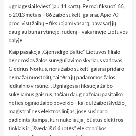
ugniagesiai kviesti jau 11 kartų. Pernai fiksuoti 66,
o 2013 metais – 86 žaibo sukelti gaisrai. Apie 70
proc. visų žaibų – fiksuojami vasarą, pavasarį jų
daugiau būna rytinėje, rudenį – vakarinėje Lietuvos
dalyje.
Kaip pasakoja „Gjensidige Baltic“ Lietuvos filialo
bendrosios žalos sureguliavimo skyriaus vadovas
Giedrius Norkus, nors žaibo sukelti gaisrai pridaro
nemažai nuostolių, tai tėra jų padaromos žalos
ledkalnio viršūnė. „Ugniagesiai fiksuoja žaibo
sukeliamus gaisrus, tačiau daug dažniau pasitaiko
netiesioginio žaibo poveikio – kai dėl žaibo išlydžio į
magistralines elektros linijas, jose susidaro
padidinta įtampa, kuri nukeliauja į būstus elektros
tinklais ir „išveda iš rikiuotės“ elektronikos