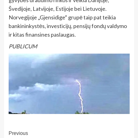
Švedijoje, Latvijoje, Estijoje bei Lietuvoje.
Norvegijoje „Gjensidige“ grupė taip pat teikia
bankininkystės, investicijų, pensijų fondų valdymo
ir kitas finansines paslaugas.
PUBLICUM
Post
Previous