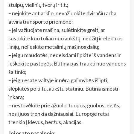
stulpų, vielinių tvorų ir t.t.;
– nejokite ant arklio, nevažiuokite dviračiu arba
atvira transporto priemone;
– jei važiuojate mašina, sulėtinkite greitį ar
sustokite kuo toliau nuo aukštų medžių ir elektros
linijų, nelieskite metalinių mašinos dalių;
– jeigu maudotės, nedelsdami lipkite iš vandens ir
ieškokite pastogės. Būtina pasitraukti nuo vandens
šaltinio;
– jeigu esate valtyje ir nėra galimybės išlipti,
slėpkitės po tiltu, aukštu statiniu. Būtina išmesti
inkarą;
– nestovėkite prie ąžuolo, tuopos, guobos, eglės,
nes į juos trenkia dažniausiai. Europoje retai
trenkia į klevus, beržus, akacijas.
Jei esate patalpoje: