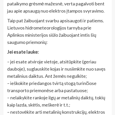
pataikymo grėsmė mažesnė, verta pagalvoti bent
jau apie apsaugą nuo elektros įtampos svyravimo.
Taip pat žaibuojant svarbu apsisaugoti ir patiems.
Lietuvos hidrometeorologijos tarnyba prie
Aplinkos ministerijos siūlo žaibuojant imtis šių
saugumo priemonių:
Jei esate lauke:
– jei esate atviroje vietoje, atsitūpkite (geriau
dauboje), suglauskite kojas ir nusiimkite nuo savęs
metalinius daiktus. Ant žemės negulkite;
– ieškokite priedangos tvirtą stogą turinčiose
transporto priemonėse arba pastatuose;
– nelaikykite rankoje ilgų ar metalinių daiktų, tokių
kaip lazda, skėtis, meškerė ir t.t.;
– nestovėkite arti metalinių konstrukcijų, elektros