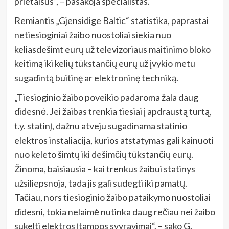
prietaisus“, – pasakoja specialistas.
Remiantis „Gjensidige Baltic“ statistika, paprastai
netiesioginiai žaibo nuostoliai siekia nuo
keliasdešimt eurų už televizoriaus maitinimo bloko
keitimą iki kelių tūkstančių eurų už įvykio metu
sugadintą buitinę ar elektroninę techniką.
„Tiesioginio žaibo poveikio padaroma žala daug
didesnė. Jei žaibas trenkia tiesiai į apdraustą turtą,
t.y. statinį, dažnu atveju sugadinama statinio
elektros instaliacija, kurios atstatymas gali kainuoti
nuo keleto šimtų iki dešimčių tūkstančių eurų.
Žinoma, baisiausia – kai trenkus žaibui statinys
užsiliepsnoja, tada jis gali sudegti iki pamatų.
Tačiau, nors tiesioginio žaibo pataikymo nuostoliai
didesni, tokia nelaimė nutinka daug rečiau nei žaibo
sukelti elektros įtampos svyravimai“, – sako G.