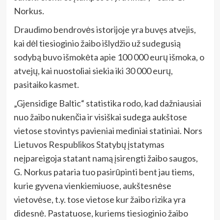
Norkus.
Draudimo bendrovės istorijoje yra buvęs atvejis,
kai dėl tiesioginio žaibo išlydžio už sudegusią
sodybą buvo išmokėta apie 100 000 eurų išmoka, o
atvejų, kai nuostoliai siekia iki 30 000 eurų,
pasitaiko kasmet.
„Gjensidige Baltic“ statistika rodo, kad dažniausiai
nuo žaibo nukenčia ir visiškai sudega aukštose
vietose stovintys pavieniai mediniai statiniai. Nors
Lietuvos Respublikos Statybų įstatymas
neįpareigoja statant namą įsirengti žaibo saugos,
G. Norkus pataria tuo pasirūpinti bent jau tiems,
kurie gyvena vienkiemiuose, aukštesnėse
vietovėse, t.y. tose vietose kur žaibo rizika yra
didesnė. Pastatuose, kuriems tiesioginio žaibo