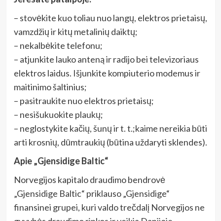
– stovėkite kuo toliau nuo langų, elektros prietaisų,
vamzdžių ir kitų metalinių daiktų;
– nekalbėkite telefonu;
– atjunkite lauko anteną ir radijo bei televizoriaus
elektros laidus. Išjunkite kompiuterio modemus ir
maitinimo šaltinius;
– pasitraukite nuo elektros prietaisų;
– nesišukuokite plaukų;
– neglostykite kačių, šunų ir t. t.;kaime nereikia būti
arti krosnių, dūmtraukių (būtina uždaryti sklendes).
Apie „Gjensidige Baltic“
Norvegijos kapitalo draudimo bendrovė
„Gjensidige Baltic“ priklauso „Gjensidige“
finansinei grupei, kuri valdo trečdalį Norvegijos ne
gyvybės draudimo rinkos ir veikia Danijoje,