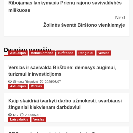
Ribojamas lankymasis Prienų rajono savivaldybės
Navigation
miškuose
Next
Žolinės šventė Birštono vienkiemyje
Daugiau panašių…
Aktualijos
Bendruomenė
Birštonas
Renginiai
Verslas
Verslas ir savivalda Birštone: dėmesys augimui,
turizmui ir investicijoms
Simona Rizgelytė
2026/05/07
Aktualijos
Verslas
Kaip skaidriai tvarkyti darbo užmokestį: svarbiausi
žingsniai kiekvienam darbdaviui
NG
2025/07/01
Laisvalaikis
Verslas