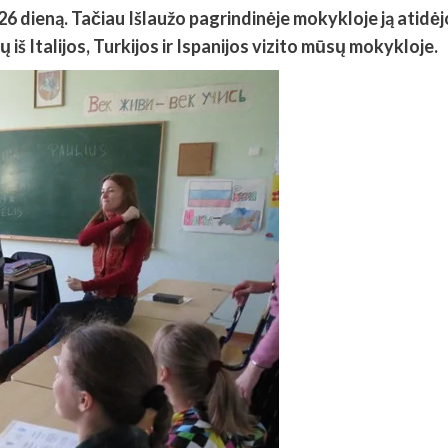
26 dieną. Tačiau Išlaužo pagrindinėje mokykloje ją ati
iš Italijos, Turkijos ir Ispanijos vizito mūsų mokykloje.