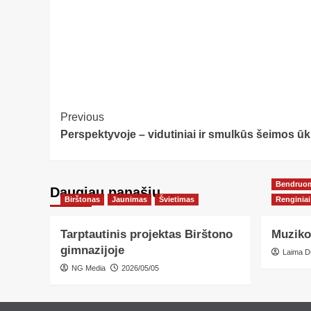
Post
Previous
Perspektyvoje – vidutiniai ir smulkūs šeimos ūk
Navigation
Bendruo
Daugiau panašių…
Birštonas
Jaunimas
Švietimas
Renginiai
Tarptautinis projektas Birštono
Muziko
gimnazijoje
Laima D
NG Media
2026/05/05