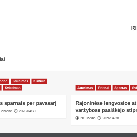
Iš
iai
menė
Jaunimas
Kultūra
Švietimas
Jaunimas
Prienai
Sportas
Šv
s sparnais per pavasarį
Rajoninėse lengvosios at
varžybose paaiškėjo stipr
uoblienė
2026/04/30
NG Media
2026/04/30