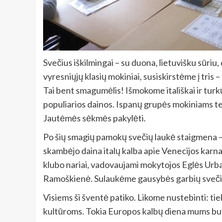
Svečius iškilmingai – su duona, lietuvišku sūriu
vyresniųjų klasių mokiniai, susiskirstėme į tris 
Tai bent smagumėlis! Išmokome itališkai ir turkų
populiarios dainos. Ispanų grupės mokiniams te
Jautėmės sėkmės pakylėti.
Po šių smagių pamokų svečių laukė staigmena – 
skambėjo daina italų kalba apie Venecijos karn
klubo nariai, vadovaujami mokytojos Eglės Urb
Ramoškienė. Sulaukėme gausybės garbių svečių
Visiems ši šventė patiko. Likome nustebinti: 
kultūroms. Tokia Europos kalbų diena mums bu