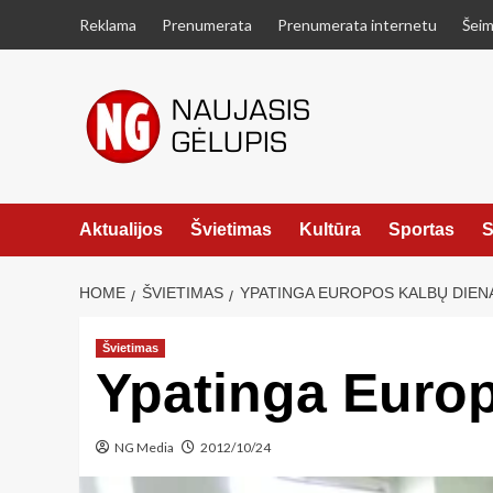
Skip
Reklama
Prenumerata
Prenumerata internetu
Šeim
to
content
Aktualijos
Švietimas
Kultūra
Sportas
S
HOME
ŠVIETIMAS
YPATINGA EUROPOS KALBŲ DIEN
Švietimas
Ypatinga Europ
NG Media
2012/10/24