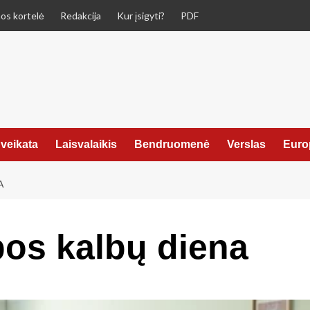
os kortelė
Redakcija
Kur įsigyti?
PDF
veikata
Laisvalaikis
Bendruomenė
Verslas
Euro
A
os kalbų diena