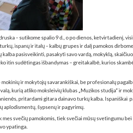
, druska – sutikome spalio 9 d., o po dienos, ketvirtadienį,
– turkų, ispanų ir italų – kalbų grupes ir dalį pamokos dirbo
 kalba pasisveikinti, pasakyti savo vardą, mokyklą, skaičiuo
ko itin sudėtingas išbandymas – greitakalbė, kurios skamb
mokinių ir mokytojų savarankiškai, be profesionalų pagalbo
avalą, kurią atliko moksleivių klubas „Muzikos studija“ ir 
anienės, pritardami gitara dainavo turkų kalba. Ispaniškai
 aplodismentų, šypsenų ir pagyrimų.
tiek mes svečių pamokomis, tiek svečiai mūsų svetingumu b
vo ypatinga.