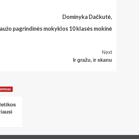
Dominyka Dačkutė,
laužo pagrindinės mokyklos 10 klasės mokinė
Next
Ir gražu, ir skanu
ietimas
letikos
iausi