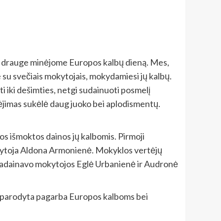
 visi drauge minėjome Europos kalbų dieną. Mes,
me su svečiais mokytojais, mokydamiesi jų kalbų.
ti iki dešimties, netgi sudainuoti posmelį
ėjimas sukėlė daug juoko bei aplodismentų.
s išmoktos dainos jų kalbomis. Pirmoji
mokytoja Aldona Armonienė. Mokyklos vertėjų
 padainavo mokytojos Eglė Urbanienė ir Audronė
ei parodyta pagarba Europos kalboms bei