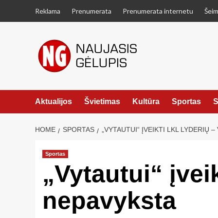
Skip
Reklama
Prenumerata
Prenumerata internetu
Šeim
to
content
Aktualijos
Švietimas
Kultūra
Sportas
S
HOME
SPORTAS
„VYTAUTUI“ ĮVEIKTI LKL LYDERIŲ 
Sportas
„Vytautui“ įvei
nepavyksta