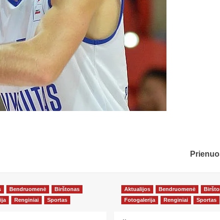
Prienuo
s
Bendruomenė
Birštonas
Aktualijos
Bendruomenė
Biršt
ija
Renginiai
Sportas
Fotogalerija
Renginiai
Sportas