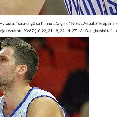
Vytautas“ susirungė su Kauno „Žalgiriu“. Nors „Vytauto“ krepšinink
ėjo rezultatu 90:67 (18:22, 21:18, 24:14, 27:13). Daugiausiai taškų