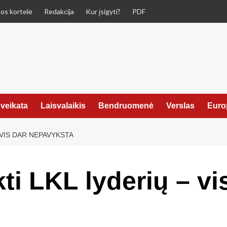
os kortelė
Redakcija
Kur įsigyti?
PDF
veikata
Laisvalaikis
Bendruomenė
Verslas
Euro
– VIS DAR NEPAVYKSTA
kti LKL lyderių – vi