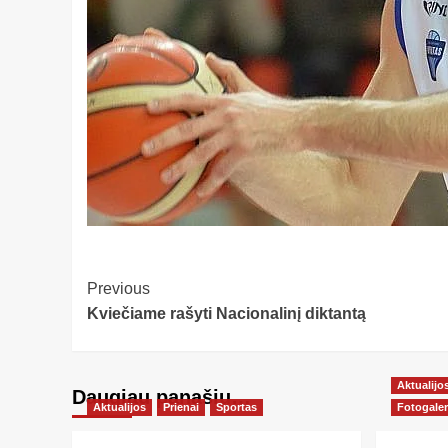
Post
Previous
Kviečiame rašyti Nacionalinį diktantą
Navigation
Aktualijo
Daugiau panašių…
Aktualijos
Prienai
Sportas
Fotogaler