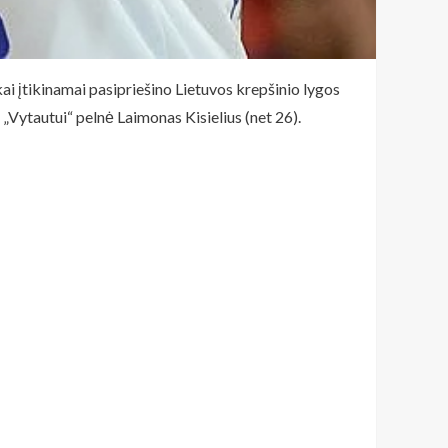
ai įtikinamai pasipriešino Lietuvos krepšinio lygos
 „Vytautui“ pelnė Laimonas Kisielius (net 26).