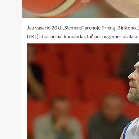
Jau vasario 20 d. „Siemens“ arenoje Prienų-Birštono „
(LKL) stipriausiai komandai, tačiau rungtynes pralaim