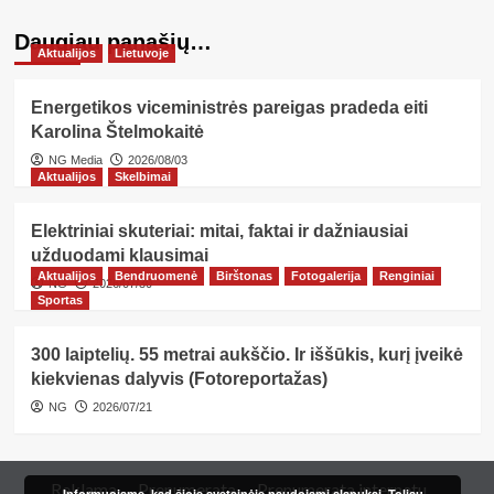
Daugiau panašių…
Aktualijos
Lietuvoje
Energetikos viceministrės pareigas pradeda eiti
Karolina Štelmokaitė
NG Media
2026/08/03
Aktualijos
Skelbimai
Elektriniai skuteriai: mitai, faktai ir dažniausiai
užduodami klausimai
Aktualijos
Bendruomenė
Birštonas
Fotogalerija
Renginiai
NG
2026/07/30
Sportas
300 laiptelių. 55 metrai aukščio. Ir iššūkis, kurį įveikė
kiekvienas dalyvis (Fotoreportažas)
NG
2026/07/21
Reklama
Prenumerata
Prenumerata internetu
Informuojame, kad šioje svetainėje naudojami slapukai. Toliau