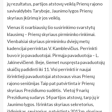
jų rezultatus, partijos atstovų veiklą Prienų rajono
savivaldybės Taryboje, Jaunimo lygos Prienų
skyriaus įkūrimą ir jos veiklą.
Vienas iš svarbiausių šio susirinkimo svarstytų
klausimų – Prienų skyriaus pirmininko rinkimai.
Vienbalsiai skyriaus pirmininku dviejų metų
kadencijai perrinktas V. Kamblevičius. Perrinkti
buvo ir jo pavaduotojai. Pirmąja pavaduotoja – L.
Jakinevičienė. Beje, šiemet nuspręsta pavaduotojų
skaičių padidinti iki 11. Visi perrinkti ir naujai
išrinktieji pavaduotojai atstovaus visas Prienų
rajono seniūnijas Taip pat patvirtinta ir Prienų
skyriaus Prezidiumo sudėtis. Vietoj 9 narių
Prezidiumą sudarys 14 partijos atstovų, tarp jų ir
Jaunimo lygos. Išrinktas skyriaus sekretorius,
iždininkas, revizorius, patvirtinta 2013 m. skyriaus