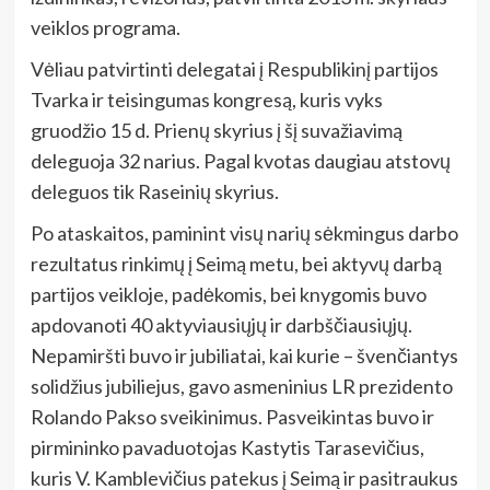
veiklos programa.
Vėliau patvirtinti delegatai į Respublikinį partijos
Tvarka ir teisingumas kongresą, kuris vyks
gruodžio 15 d. Prienų skyrius į šį suvažiavimą
deleguoja 32 narius. Pagal kvotas daugiau atstovų
deleguos tik Raseinių skyrius.
Po ataskaitos, paminint visų narių sėkmingus darbo
rezultatus rinkimų į Seimą metu, bei aktyvų darbą
partijos veikloje, padėkomis, bei knygomis buvo
apdovanoti 40 aktyviausiųjų ir darbščiausiųjų.
Nepamiršti buvo ir jubiliatai, kai kurie – švenčiantys
solidžius jubiliejus, gavo asmeninius LR prezidento
Rolando Pakso sveikinimus. Pasveikintas buvo ir
pirmininko pavaduotojas Kastytis Tarasevičius,
kuris V. Kamblevičius patekus į Seimą ir pasitraukus