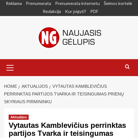
Skip
Reklama
Prenumerata
Prenumerata internetu
Šeimos kortelė
to
Redakcija
Kur įsigyti?
PDF
content
Primary
Menu
HOME
AKTUALIJOS
VYTAUTAS KAMBLEVIČIUS
PERRINKTAS PARTIJOS TVARKA IR TEISINGUMAS PRIENŲ
SKYRIAUS PIRMININKU
Aktualijos
Vytautas Kamblevičius perrinktas
partijos Tvarka ir teisingumas