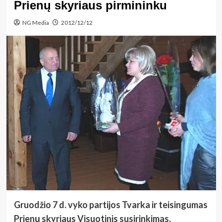
Prienų skyriaus pirmininku
NG Media
2012/12/12
Gruodžio 7 d. vyko partijos Tvarka ir teisingumas
Prienų skyriaus Visuotinis susirinkimas.