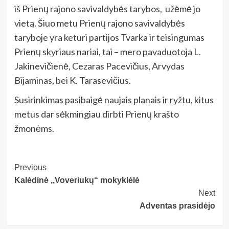
iš Prienų rajono savivaldybės tarybos, užėmė jo
vietą. Šiuo metu Prienų rajono savivaldybės
taryboje yra keturi partijos Tvarka ir teisingumas
Prienų skyriaus nariai, tai – mero pavaduotoja L.
Jakinevičienė, Cezaras Pacevičius, Arvydas
Bijaminas, bei K. Tarasevičius.
Susirinkimas pasibaigė naujais planais ir ryžtu, kitus
metus dar sėkmingiau dirbti Prienų krašto
žmonėms.
Post
Previous
Kalėdinė ,,Voveriukų“ mokyklėlė
Navigation
Next
Adventas prasidėjo