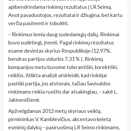
apibendrindama rinkimų rezultatus į LR Seimą.
Anot pavaduotojos, rezultatai ir džiugina, bet kartu
verčia pasitemti ir tobulėti.
– Rinkimus lemia daug sudedamųjų dalių. Rinkimai
buvo sudėtingi, įtemti. Pagal rinkimų rezultatus
esame devintas skyrius Respublikoje (12,97%,
bendras partijos vidurkis 7,31 % ). Rinkimų
kompanijos metu buvome tolerantiški, korektiški,
reiklūs. Atlikta analizė atskleidė, kad rinkėjai
pasitiki partija, jos atstovais, tačiau Savivaldos
rinkimams reikia ruoštis dar atsakingiau, – sakė L.
Jakinevičienė.
Apžvelgdamas 2012 metų skyriaus veiklą,
pirmininkas V. Kamblevičius, akcentavo keletą
esminių dalykų – pasiruošimą LR Seimo rinkimams,