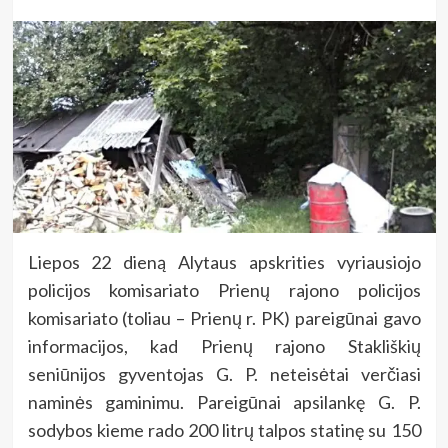
Liepos 22 dieną Alytaus apskrities vyriausiojo
policijos komisariato Prienų rajono policijos
komisariato (toliau – Prienų r. PK) pareigūnai gavo
informacijos, kad Prienų rajono Stakliškių
seniūnijos gyventojas G. P. neteisėtai verčiasi
naminės gaminimu. Pareigūnai apsilankę G. P.
sodybos kieme rado 200 litrų talpos statinę su 150