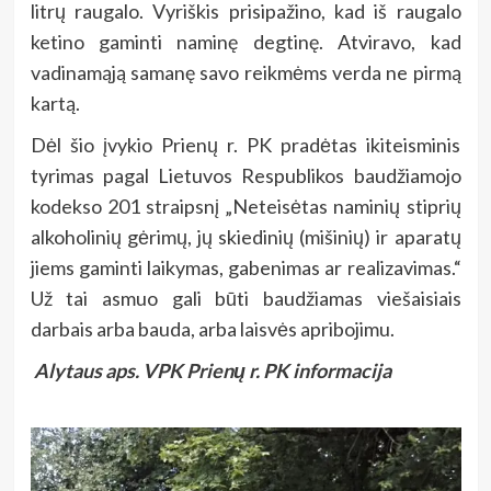
litrų raugalo. Vyriškis prisipažino, kad iš raugalo
ketino gaminti naminę degtinę. Atviravo, kad
vadinamąją samanę savo reikmėms verda ne pirmą
kartą.
Dėl šio įvykio Prienų r. PK pradėtas ikiteisminis
tyrimas pagal Lietuvos Respublikos baudžiamojo
kodekso 201 straipsnį „Neteisėtas naminių stiprių
alkoholinių gėrimų, jų skiedinių (mišinių) ir aparatų
jiems gaminti laikymas, gabenimas ar realizavimas.“
Už tai asmuo gali būti baudžiamas viešaisiais
darbais arba bauda, arba laisvės apribojimu.
Alytaus aps. VPK Prienų r. PK informacija