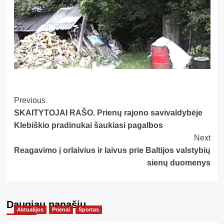
Post
Previous
SKAITYTOJAI RAŠO. Prienų rajono savivaldybėje
Navigation
Klebiškio pradinukai šaukiasi pagalbos
Next
Reagavimo į orlaivius ir laivus prie Baltijos valstybių
sienų duomenys
Daugiau panašių…
Aktualijos
Prienai
Sportas