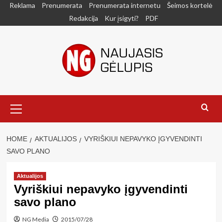
Skip
Reklama
Prenumerata
Prenumerata internetu
Šeimos kortelė
to
Redakcija
Kur įsigyti?
PDF
content
Primary
Menu
HOME
AKTUALIJOS
VYRIŠKIUI NEPAVYKO ĮGYVENDINTI
SAVO PLANO
Aktualijos
Vyriškiui nepavyko įgyvendinti
savo plano
NG Media
2015/07/28