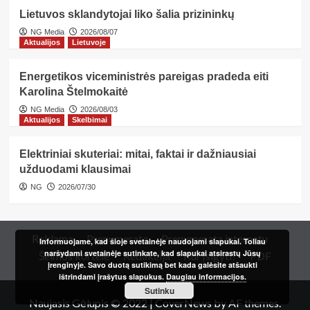
Lietuvos sklandytojai liko šalia prizininkų
NG Media
2026/08/07
Aktualijos
Lietuvoje
Energetikos viceministrės pareigas pradeda eiti
Karolina Štelmokaitė
NG Media
2026/08/03
Aktualijos
Skelbimai
Elektriniai skuteriai: mitai, faktai ir dažniausiai
užduodami klausimai
NG
2026/07/30
Reklama
Prenumerata
Prenumerata internetu
Informuojame, kad šioje svetainėje naudojami slapukai. Toliau
naršydami svetainėje sutinkate, kad slapukai atsirastų Jūsų
Šeimos kortelė
Redakcija
Kur įsigyti?
PDF
įrenginyje. Savo duotą sutikimą bet kada galėsite atšaukti
ištrindami įrašytus slapukus.
Daugiau informacijos.
Sutinku
Naujasis Gėlupis © 2022
|
CoverNews
by AF themes.