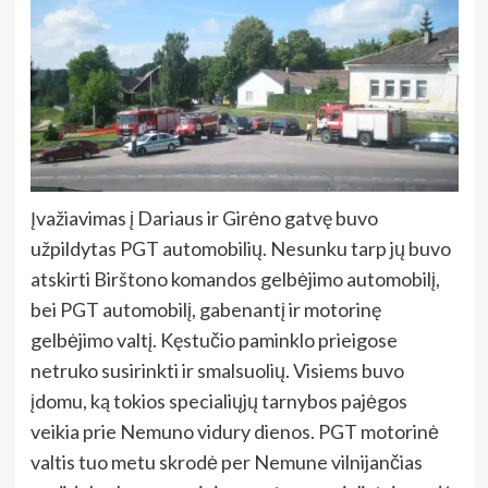
Įvažiavimas į Dariaus ir Girėno gatvę buvo
užpildytas PGT automobilių. Nesunku tarp jų buvo
atskirti Birštono komandos gelbėjimo automobilį,
bei PGT automobilį, gabenantį ir motorinę
gelbėjimo valtį. Kęstučio paminklo prieigose
netruko susirinkti ir smalsuolių. Visiems buvo
įdomu, ką tokios specialiųjų tarnybos pajėgos
veikia prie Nemuno vidury dienos. PGT motorinė
valtis tuo metu skrodė per Nemune vilnijančias