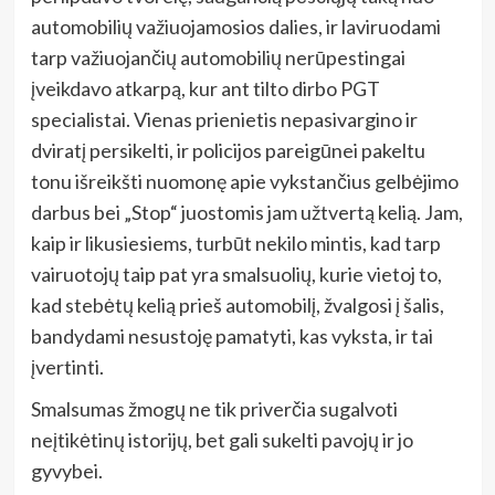
automobilių važiuojamosios dalies, ir laviruodami
tarp važiuojančių automobilių nerūpestingai
įveikdavo atkarpą, kur ant tilto dirbo PGT
specialistai. Vienas prienietis nepasivargino ir
dviratį persikelti, ir policijos pareigūnei pakeltu
tonu išreikšti nuomonę apie vykstančius gelbėjimo
darbus bei „Stop“ juostomis jam užtvertą kelią. Jam,
kaip ir likusiesiems, turbūt nekilo mintis, kad tarp
vairuotojų taip pat yra smalsuolių, kurie vietoj to,
kad stebėtų kelią prieš automobilį, žvalgosi į šalis,
bandydami nesustoję pamatyti, kas vyksta, ir tai
įvertinti.
Smalsumas žmogų ne tik priverčia sugalvoti
neįtikėtinų istorijų, bet gali sukelti pavojų ir jo
gyvybei.