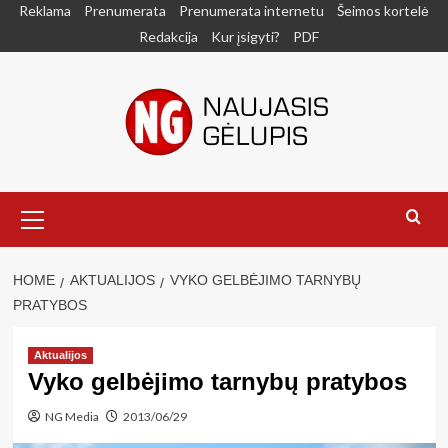
Skip
Reklama
Prenumerata
Prenumerata internetu
Šeimos kortelė
to
Redakcija
Kur įsigyti?
PDF
content
Primary
Menu
HOME
AKTUALIJOS
VYKO GELBĖJIMO TARNYBŲ
PRATYBOS
Aktualijos
Vyko gelbėjimo tarnybų pratybos
NG Media
2013/06/29