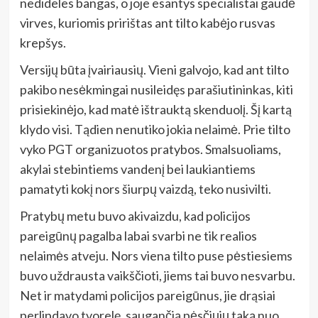
nedideles bangas, o joje esantys specialistai gaudė
virves, kuriomis pririštas ant tilto kabėjo rusvas
krepšys.
Versijų būta įvairiausių. Vieni galvojo, kad ant tilto
pakibo nesėkmingai nusileidęs parašiutininkas, kiti
prisiekinėjo, kad matė ištrauktą skenduolį. Šį kartą
klydo visi. Tądien nenutiko jokia nelaimė. Prie tilto
vyko PGT organizuotos pratybos. Smalsuoliams,
akylai stebintiems vandenį bei laukiantiems
pamatyti kokį nors šiurpų vaizdą, teko nusivilti.
Pratybų metu buvo akivaizdu, kad policijos
pareigūnų pagalba labai svarbi ne tik realios
nelaimės atveju. Nors viena tilto puse pėstiesiems
buvo uždrausta vaikščioti, jiems tai buvo nesvarbu.
Net ir matydami policijos pareigūnus, jie drąsiai
perlipdavo tvorelę, saugančią pėsčiųjų taką nuo