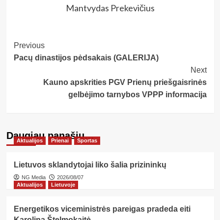
Mantvydas Prekevičius
Post
Previous
Pacų dinastijos pėdsakais (GALERIJA)
Navigation
Next
Kauno apskrities PGV Prienų priešgaisrinės
gelbėjimo tarnybos VPPP informacija
Daugiau panašių…
Aktualijos
Prienai
Sportas
Lietuvos sklandytojai liko šalia prizininkų
NG Media
2026/08/07
Aktualijos
Lietuvoje
Energetikos viceministrės pareigas pradeda eiti
Karolina Štelmokaitė