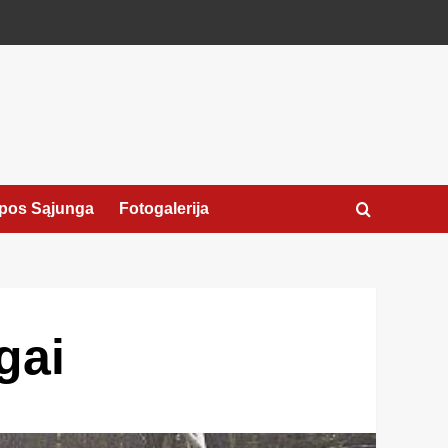
pos Sąjunga
Fotogalerija
gai