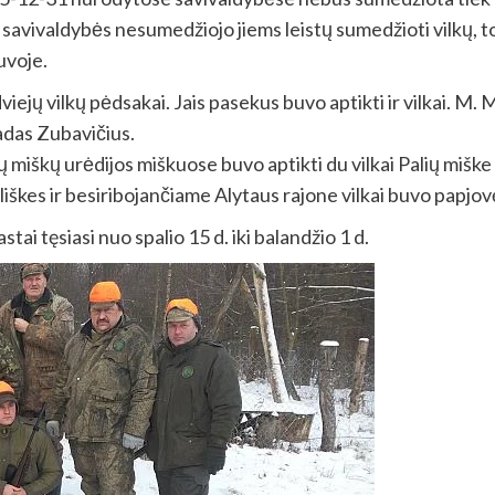
7 savivaldybės nesumedžiojo jiems leistų sumedžioti vilkų, 
tuvoje.
jų vilkų pėdsakai. Jais pasekus buvo aptikti ir vilkai. M. 
adas Zubavičius.
iškų urėdijos miškuose buvo aptikti du vilkai Palių miške (N
iškes ir besiribojančiame Alytaus rajone vilkai buvo papjovę 
i tęsiasi nuo spalio 15 d. iki balandžio 1 d.