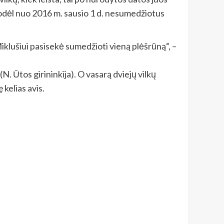
todėl nuo 2016 m. sausio 1 d. nesumedžiotus
Miklušiui pasisekė sumedžioti vieną plėšrūną“, –
. Ūtos girininkija). O vasarą dviejų vilkų
kelias avis.