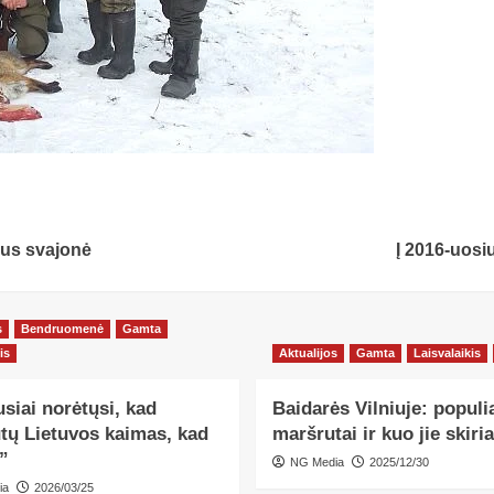
aus svajonė
Į 2016-uosiu
s
Bendruomenė
Gamta
is
Aktualijos
Gamta
Laisvalaikis
siai norėtųsi, kad
Baidarės Vilniuje: populi
utų Lietuvos kaimas, kad
maršrutai ir kuo jie skiria
”
NG Media
2025/12/30
ia
2026/03/25