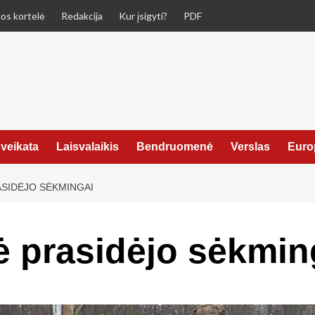
os kortelė
Redakcija
Kur įsigyti?
PDF
veikata
Laisvalaikis
Bendruomenė
Verslas
Euro
ASIDĖJO SĖKMINGAI
ė prasidėjo sėkmin