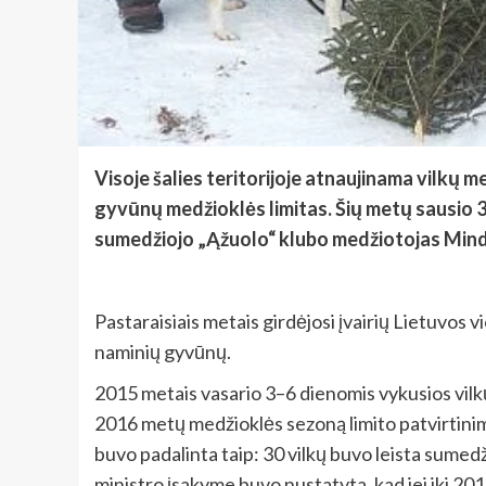
Visoje šalies teritorijoje atnaujinama vilkų 
gyvūnų medžioklės limitas. Šių metų sausio 3
sumedžiojo „Ąžuolo“ klubo medžiotojas Minda
Pastaraisiais metais girdėjosi įvairių Lietuvos 
naminių gyvūnų.
2015 metais vasario 3–6 dienomis vykusios vilk
2016 metų medžioklės sezoną limito patvirtini
buvo padalinta taip: 30 vilkų buvo leista sumedž
ministro įsakyme buvo nustatyta, kad jei iki 20