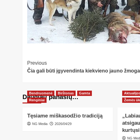
Post
Previous
Čia gali būti įgyvendinta kiekvieno jauno žmog
Navigation
Bendruomenė
Birštonas
Gamta
Aktualijo
Daugiau panašių…
Renginiai
Žemės ūk
Tęsiame miškasodžio tradiciją
„Labiau
atsiga
NG Media
2026/04/29
kurtųsi
NG Med