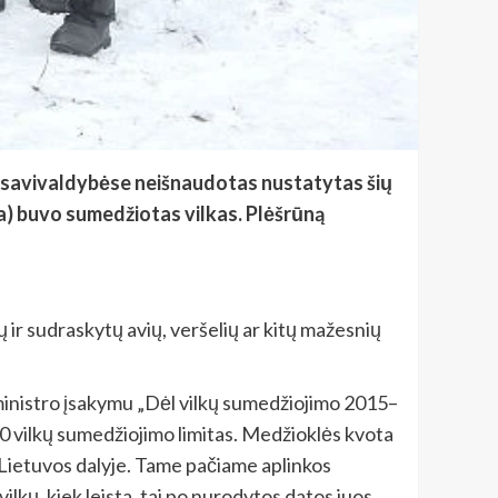
ose savivaldybėse neišnaudotas nustatytas šių
a) buvo sumedžiotas vilkas. Plėšrūną
 ir sudraskytų avių, veršelių ar kitų mažesnių
 ministro įsakymu „Dėl vilkų sumedžiojimo 2015–
0 vilkų sumedžiojimo limitas. Medžioklės kvota
e Lietuvos dalyje. Tame pačiame aplinkos
kų, kiek leista, tai po nurodytos datos juos