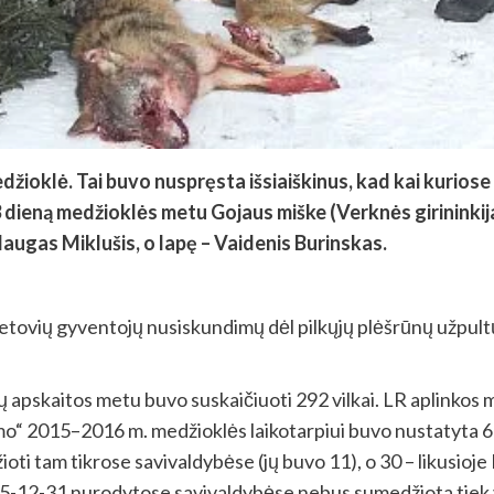
medžioklė. Tai buvo nuspręsta išsiaiškinus, kad kai kuri
 dieną medžioklės metu Gojaus miške (Verknės girininkij
ugas Miklušis, o lapę – Vaidenis Burinskas.
vietovių gyventojų nusiskundimų dėl pilkųjų plėšrūnų užpultų
ų apskaitos metu buvo suskaičiuoti 292 vilkai. LR aplinkos
mo“ 2015–2016 m. medžioklės laikotarpiui buvo nustatyta 6
ioti tam tikrose savivaldybėse (jų buvo 11), o 30 – likusioj
15-12-31 nurodytose savivaldybėse nebus sumedžiota tiek vil