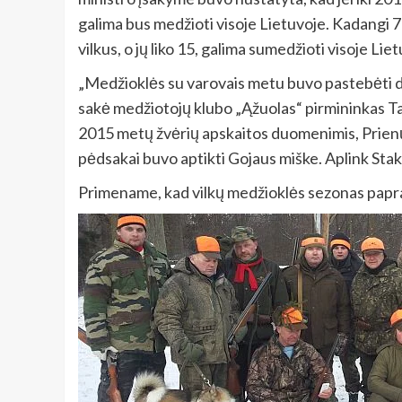
galima bus medžioti visoje Lietuvoje. Kadangi 
vilkus, o jų liko 15, galima sumedžioti visoje Lie
„Medžioklės su varovais metu buvo pastebėti dvie
sakė medžiotojų klubo „Ąžuolas“ pirmininkas T
2015 metų žvėrių apskaitos duomenimis, Prienų m
pėdsakai buvo aptikti Gojaus miške. Aplink Stakl
Primename, kad vilkų medžioklės sezonas paprasta