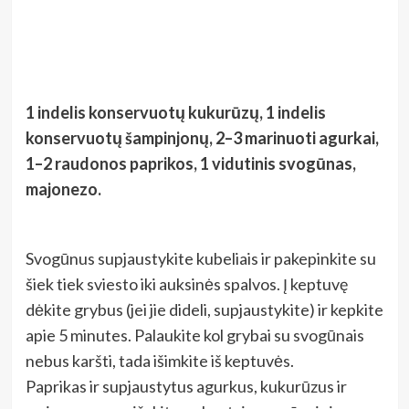
1 indelis konservuotų kukurūzų, 1 indelis
konservuotų šampinjonų, 2–3 marinuoti agurkai,
1–2 raudonos paprikos, 1 vidutinis svogūnas,
majonezo.
Svogūnus supjaustykite kubeliais ir pakepinkite su
šiek tiek sviesto iki auksinės spalvos. Į keptuvę
dėkite grybus (jei jie dideli, supjaustykite) ir kepkite
apie 5 minutes. Palaukite kol grybai su svogūnais
nebus karšti, tada išimkite iš keptuvės.
Paprikas ir supjaustytus agurkus, kukurūzus ir