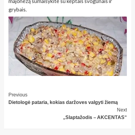
majonezą sumaišykite su keptais svogūnais ir
grybais.
Post
Previous
Dietologė pataria, kokias daržoves valgyti žiemą
Navigation
Next
„Slaptažodis – AKCENTAS“