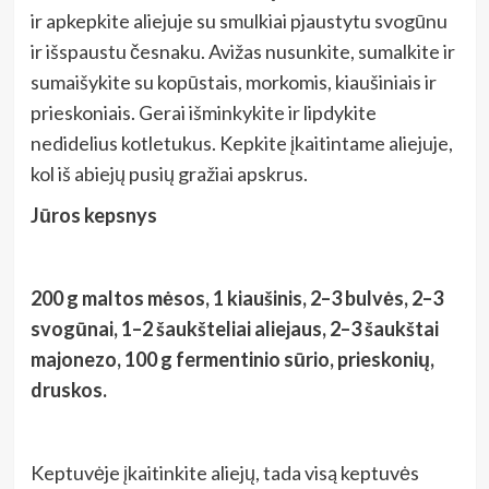
ir apkepkite aliejuje su smulkiai pjaustytu svogūnu
ir išspaustu česnaku. Avižas nusunkite, sumalkite ir
sumaišykite su kopūstais, morkomis, kiaušiniais ir
prieskoniais. Gerai išminkykite ir lipdykite
nedidelius kotletukus. Kepkite įkaitintame aliejuje,
kol iš abiejų pusių gražiai apskrus.
Jūros kepsnys
200 g maltos mėsos, 1 kiaušinis, 2–3 bulvės, 2–3
svogūnai, 1–2 šaukšteliai aliejaus, 2–3 šaukštai
majonezo, 100 g fermentinio sūrio, prieskonių,
druskos.
Keptuvėje įkaitinkite aliejų, tada visą keptuvės