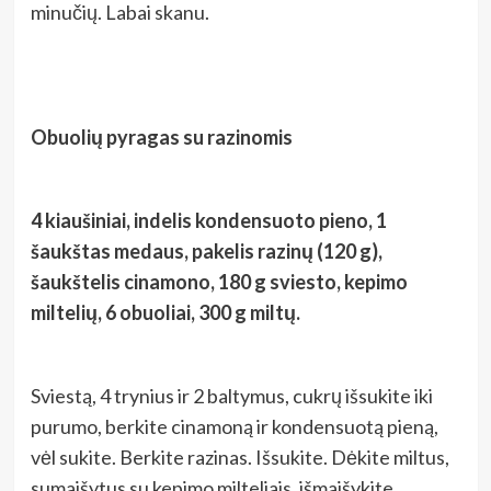
minučių. Labai skanu.
Obuolių pyragas su razinomis
4 kiaušiniai, indelis kondensuoto pieno, 1
šaukštas medaus, pakelis razinų (120 g),
šaukštelis cinamono, 180 g sviesto, kepimo
miltelių, 6 obuoliai, 300 g miltų.
Sviestą, 4 trynius ir 2 baltymus, cukrų išsukite iki
purumo, berkite cinamoną ir kondensuotą pieną,
vėl sukite. Berkite razinas. Išsukite. Dėkite miltus,
sumaišytus su kepimo milteliais, išmaišykite.