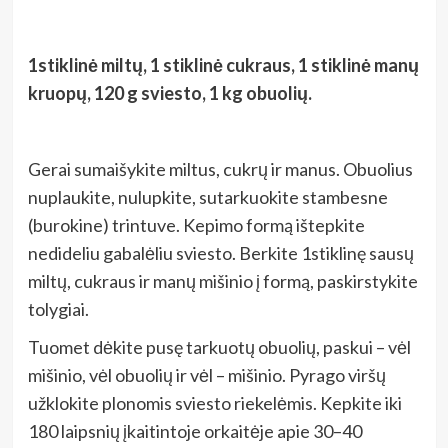
1stiklinė miltų, 1 stiklinė cukraus, 1 stiklinė manų
kruopų, 120 g sviesto, 1 kg obuolių.
Gerai sumaišykite miltus, cukrų ir manus. Obuolius
nuplaukite, nulupkite, sutarkuokite stambesne
(burokine) trintuve. Kepimo formą ištepkite
nedideliu gabalėliu sviesto. Berkite 1stiklinę sausų
miltų, cukraus ir manų mišinio į formą, paskirstykite
tolygiai.
Tuomet dėkite pusę tarkuotų obuolių, paskui – vėl
mišinio, vėl obuolių ir vėl – mišinio. Pyrago viršų
užklokite plonomis sviesto riekelėmis. Kepkite iki
180 laipsnių įkaitintoje orkaitėje apie 30–40