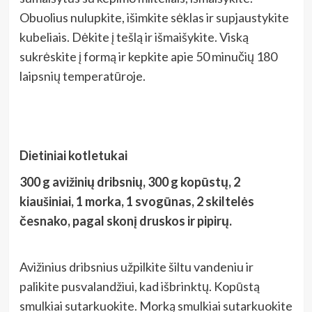
Obuolius nulupkite, išimkite sėklas ir supjaustykite
kubeliais. Dėkite į tešlą ir išmaišykite. Viską
sukrėskite į formą ir kepkite apie 50 minučių 180
laipsnių temperatūroje.
Dietiniai kotletukai
300 g avižinių dribsnių, 300 g kopūstų, 2
kiaušiniai, 1 morka, 1 svogūnas, 2 skiltelės
česnako, pagal skonį druskos ir pipirų.
Avižinius dribsnius užpilkite šiltu vandeniu ir
palikite pusvalandžiui, kad išbrinktų. Kopūstą
smulkiai sutarkuokite. Morką smulkiai sutarkuokite