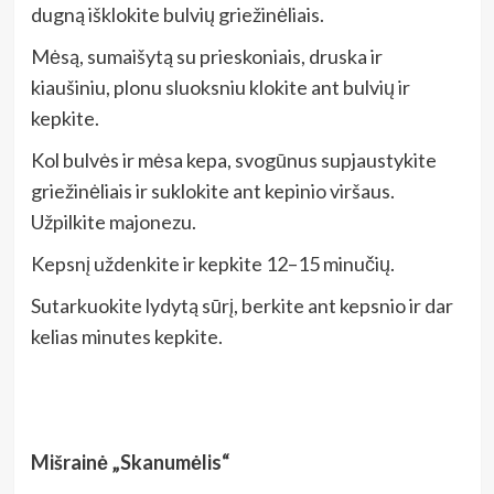
dugną išklokite bulvių griežinėliais.
Mėsą, sumaišytą su prieskoniais, druska ir
kiaušiniu, plonu sluoksniu klokite ant bulvių ir
kepkite.
Kol bulvės ir mėsa kepa, svogūnus supjaustykite
griežinėliais ir suklokite ant kepinio viršaus.
Užpilkite majonezu.
Kepsnį uždenkite ir kepkite 12–15 minučių.
Sutarkuokite lydytą sūrį, berkite ant kepsnio ir dar
kelias minutes kepkite.
Mišrainė „Skanumėlis“