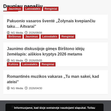
Daugiau panašių…
Jaunimas
Laisvalaikis
Renginiai
Pakuonio vasaros šventė „Žolynais kvepiančiu
taku… Aitvarai“
NG Media
2026/08/06
Birštonas
Jaunimas
Laisvalaikis
Renginiai
Jaunimo diskusijoje gimęs Birštono idėjų
žemėlapis: aiškios kryptys 2026 metams
NG Media
2026/05/05
Kultūra
Laisvalaikis
Renginiai
Romantinės muzikos vakaras „Tu man sakei, kad
ateisi“
NG Media
2026/04/30
Reklama
Prenumerata
Prenumerata internetu
Informuojame, kad šioje svetainėje naudojami slapukai. Toliau