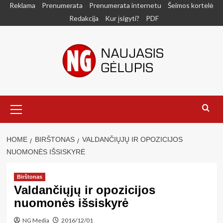
Skip
Reklama
Prenumerata
Prenumerata internetu
Šeimos kortelė
to
Redakcija
Kur įsigyti?
PDF
content
Primary
Menu
HOME
BIRŠTONAS
VALDANČIŲJŲ IR OPOZICIJOS
NUOMONĖS IŠSISKYRĖ
Birštonas
Valdančiųjų ir opozicijos
nuomonės išsiskyrė
NG Media
2016/12/01