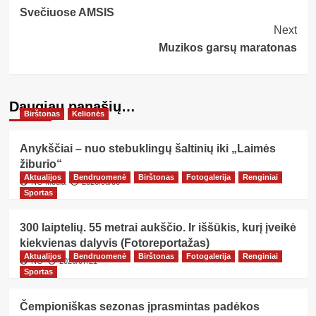
Svečiuose AMSIS
Navigation
Next
Muzikos garsų maratonas
Daugiau panašių…
Birštonas
Kelionės
Anykščiai – nuo stebuklingų šaltinių iki „Laimės
žiburio“
Aktualijos
Bendruomenė
Birštonas
Fotogalerija
Renginiai
NG Media
2026/08/06
Sportas
300 laiptelių. 55 metrai aukščio. Ir iššūkis, kurį įveikė
kiekvienas dalyvis (Fotoreportažas)
Aktualijos
Bendruomenė
Birštonas
Fotogalerija
Renginiai
NG
2026/07/21
Sportas
Čempioniškas sezonas įprasmintas padėkos