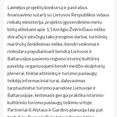
Laimėjus projektų konkursą ir pasirašius
finansavimo sutartį su Lietuvos Respublikos vidaus
reikalų ministerija, projekto įgyvendinimo metu
būtų atliekami apie 1,5 km ilgio Žvėrinčiaus miško
dviračių ir pėsčiųjų tako įrengimo darbai, turistinių
maršrutų ženklinimas miške, bendri veiksmai ir
rinkodara populiarinant bendrą Lietuvos ir
Baltarusijos pasienio regiono istorinį-kultūrinį
paveldą: organizuojami bendri medžio skulptorių
plenerai, tinklaraštininkų ir turizmo paslaugų
teikėjų informaciniai turai, dalyvavimas
tarptautinėse turizmo parodose Lietuvoje ir
Baltarusijoje, keitimasis gerąja praktika istorinio-
kultūrinio turizmo paslaugų teikimo srityje.
Partneriai iš Alytaus ir Gardino planuoja taip pat
tęsti dviračių ir pėsčiųjų takų infrastruktūrą,