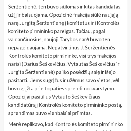
Šeržentienė, ten buvo siūlomas ir kitas kandidatas,
už jį ir balsuojama. Opozicinė frakcija siūlė naująją
narę Jurgitą Šeržentienę į komitetus ir į Kontrolės
komiteto pirmininko pareigas. Tačiau, pagal
valdančiuosius, naujoji Tarybos narė buvo ten
nepageidaujama. Nepatvirtinus J. Šeržentienės
Kontrolės komiteto pirmininke, visi trys frakcijos
nariai (Darius Šeškevičius, Vytautas Šeškevičius ir
Jurgita Šeržentienė) paliko posėdžių salę ir išėjo
pasitarti. Jiems sugrįžus ir užėmus savo vietas, vėl
buvo grįžta prie to paties sprendimo svarstymo.
Opozicijai pasiūlius Vytauto Šeškevičiaus
kandidatūrą į Kontrolės komiteto pirmininko postą,
sprendimas buvo vienbalsiai priimtas.
Merė replikavo, kad Kontrolės komiteto pirmininko