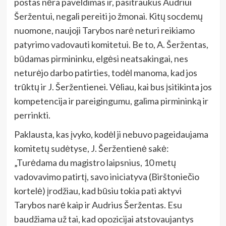
postas nėra paveldimas ir, pasitraukus Audriui
Šeržentui, negali pereiti jo žmonai. Kitų socdemų
nuomone, naujoji Tarybos narė neturi reikiamo
patyrimo vadovauti komitetui. Be to, A. Šeržentas,
būdamas pirmininku, elgėsi neatsakingai, nes
neturėjo darbo patirties, todėl manoma, kad jos
trūktų ir J. Šeržentienei. Vėliau, kai bus įsitikinta jos
kompetencija ir pareigingumu, galima pirmininką ir
perrinkti.
Paklausta, kas įvyko, kodėl ji nebuvo pageidaujama
komitetų sudėtyse, J. Šeržentienė sakė:
„Turėdama du magistro laipsnius, 10 metų
vadovavimo patirtį, savo iniciatyva (Birštoniečio
kortelė) įrodžiau, kad būsiu tokia pati aktyvi
Tarybos narė kaip ir Audrius Šeržentas. Esu
baudžiama už tai, kad opozicijai atstovaujantys