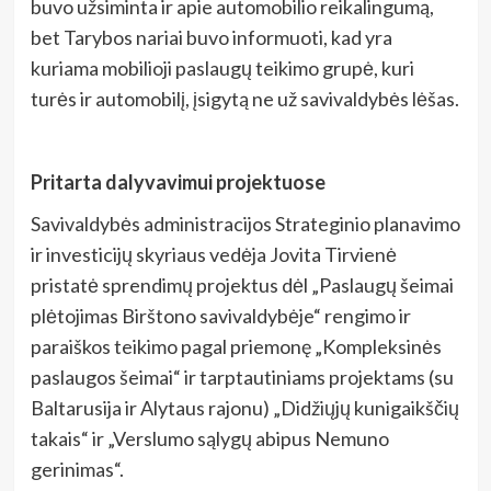
buvo užsiminta ir apie automobilio reikalingumą,
bet Tarybos nariai buvo informuoti, kad yra
kuriama mobilioji paslaugų teikimo grupė, kuri
turės ir automobilį, įsigytą ne už savivaldybės lėšas.
Pritarta dalyvavimui projektuose
Savivaldybės administracijos Strateginio planavimo
ir investicijų skyriaus vedėja Jovita Tirvienė
pristatė sprendimų projektus dėl „Paslaugų šeimai
plėtojimas Birštono savivaldybėje“ rengimo ir
paraiškos teikimo pagal priemonę „Kompleksinės
paslaugos šeimai“ ir tarptautiniams projektams (su
Baltarusija ir Alytaus rajonu) „Didžiųjų kunigaikščių
takais“ ir „Verslumo sąlygų abipus Nemuno
gerinimas“.