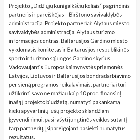
Projekto „Didžiųjų kunigaikščių keliais“ pagrindinis
partneris ir pareiškėjas – Birštono savivaldybės
administracija. Projekto partneriai: Alytaus miesto
savivaldybės administracija, Alytaus turizmo
informacijos centras, Baltarusijos Gardino miesto
vykdomasis komitetas ir Baltarusijos respublikinės
sporto ir turizmo sąjungos Gardino skyrius.
Vadovaujantis Europos kaimynystės priemonės
Latvijos, Lietuvos ir Baltarusijos bendradarbiavimo
per sieną programos reikalavimais, partneriai turi
užtikrinti savo ne mažiau kaip 10 proc. finansinį
įnašą į projekto biudžetą, numatyti pakankamą
kiekį apyvartinių lėšų projekto sklandžiam
įgyvendinimui, pasirašyti jungtinės veiklos sutartį
tarp partnerių, įsipareigojant pasiekti numatytus
rezultatus.