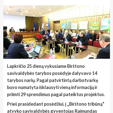
Lapkričio 25 dieną vykusiame Birštono
savivaldybės tarybos posėdyje dalyvavo 14
tarybos narių. Pagal patvirtintą darbotvarkę
buvo numatyta išklausyti vieną informaciją ir
priimti 29 sprendimus pagal pateiktus projektus.
Prieš prasidedant posėdžiui, į „Birštono tribūną“
atvyko savivaldybės gyventojas Raimundas