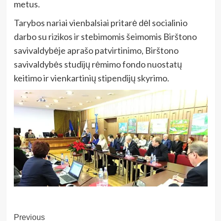
metus.
Tarybos nariai vienbalsiai pritarė dėl socialinio
darbo su rizikos ir stebimomis šeimomis Birštono
savivaldybėje aprašo patvirtinimo, Birštono
savivaldybės studijų rėmimo fondo nuostatų
keitimo ir vienkartinių stipendijų skyrimo.
Post
Previous