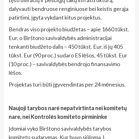
dalyvauti bendruose renginiuose bei keistis gerąja
patirtimi, įgyta vykdant kitus projektus.
Bendras viso projekto biudžetas – apie 1660 tūkst.
Eur, o Birštono savivaldybės administracijai
tenkanti biudžeto dalis – 450 tūkst. Eur, iš jų 405
tūkst. Eur (90 proc.) sudaro ES lėšos, 45 tūkst. Eur
(10 proc.) – savivaldybės bendrojo finansavimo
lėšos.
Projektas turi būti įgyvendintas per 24 mėnesius.
Naujoji tarybos narė nepatvirtinta nei komitetų
nare, nei Kontrolės komiteto pirmininke
Įdomiai vyko Birštono savivaldybės tarybos
komitetų sudarymas. Kur buvo siūloma J.