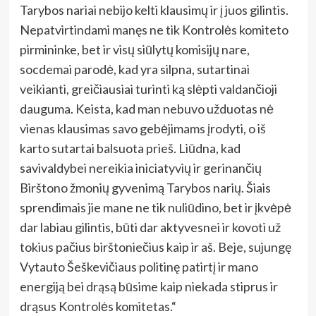
Tarybos nariai nebijo kelti klausimų ir į juos gilintis.
Nepatvirtindami manęs ne tik Kontrolės komiteto
pirmininke, bet ir visų siūlytų komisijų nare,
socdemai parodė, kad yra silpna, sutartinai
veikianti, greičiausiai turinti ką slėpti valdančioji
dauguma. Keista, kad man nebuvo užduotas nė
vienas klausimas savo gebėjimams įrodyti, o iš
karto sutartai balsuota prieš. Liūdna, kad
savivaldybei nereikia iniciatyvių ir gerinančių
Birštono žmonių gyvenimą Tarybos narių. Šiais
sprendimais jie mane ne tik nuliūdino, bet ir įkvėpė
dar labiau gilintis, būti dar aktyvesnei ir kovoti už
tokius pačius birštoniečius kaip ir aš. Beje, sujungę
Vytauto Šeškevičiaus politinę patirtį ir mano
energiją bei drąsą būsime kaip niekada stiprus ir
drąsus Kontrolės komitetas.“