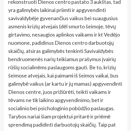
rekonstruoti Dienos centro pastato 3 aukštas, tad
yra galimybės laikinai priimti ir apgyvendinti
savivaldybėje gyvenančius vaikus bei suaugusius
asmenis krizių atvejais (dėl smurto šeimoje, tėvų
girtavimo, nesaugios aplinkos vaikams ir kt Vedėjo
nuomone, padidinus Dienos centro darbuotojų
skaičių, atsiras galimybės tenkinti Savivaldybės
bendruomenės narių teikiamus prašymus įvairių
rūšių socialinėms paslaugoms gauti. Be to, krizių
šeimose atvejais, kai paimami iš šeimos vaikai, bus
galimybė vaikus (ar kartu ir jų mamas) apgyvendinti
Dienos centre, juos prižiūrėti, teikti vaikams ir
tėvams ne tik laikino apgyvendinimo, bet ir
socialinio bei psichologinio pobūdžio paslaugas.
Tarybos nariai šiam projektui pritarė ir priėmė
sprendimą padidinti darbuotojų skaičių. Taip pat