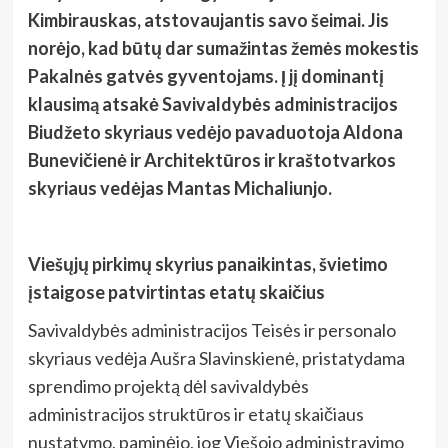
Kimbirauskas, atstovaujantis savo šeimai. Jis
norėjo, kad būtų dar sumažintas žemės mokestis
Pakalnės gatvės gyventojams. Į jį dominantį
klausimą atsakė Savivaldybės administracijos
Biudžeto skyriaus vedėjo pavaduotoja Aldona
Bunevičienė
ir Architektūros ir kraštotvarkos
skyriaus vedėjas Mantas Michaliunjo.
Viešųjų pirkimų skyrius panaikintas, švietimo
įstaigose patvirtintas etatų skaičius
Savivaldybės administracijos Teisės ir personalo
skyriaus vedėja Aušra Slavinskienė, pristatydama
sprendimo projektą dėl savivaldybės
administracijos struktūros ir etatų skaičiaus
nustatymo, paminėjo, jog Viešojo administravimo