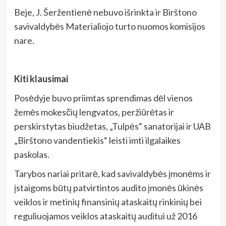
Beje, J. Šeržentienė nebuvo išrinkta ir Birštono
savivaldybės Materialiojo turto nuomos komisijos
nare.
Kiti klausimai
Posėdyje buvo priimtas sprendimas dėl vienos
žemės mokesčių lengvatos, peržiūrėtas ir
perskirstytas biudžetas, „Tulpės“ sanatorijai ir UAB
„Birštono vandentiekis“ leisti imti ilgalaikes
paskolas.
Tarybos nariai pritarė, kad savivaldybės įmonėms ir
įstaigoms būtų patvirtintos audito įmonės ūkinės
veiklos ir metinių finansinių ataskaitų rinkinių bei
reguliuojamos veiklos ataskaitų auditui už 2016