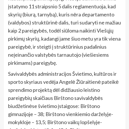
įstatymo 11 straipsnio 5 dalis reglamentuoja, kad
skyrių (biurą, tarnybą), kuris nėra departamento
(valdybos) struktūrinė dalis, turi sudaryti ne mažiau
kaip 2 pareigybės, todėl siūloma naikinti Viešųjų
pirkimų skyrių, kadangi jame šiuo metu yra tik viena
pareigybė, ir steigti į struktūrinius padalinius
neįeinančio valstybės tarnautojo (viešiesiems
pirkimams) pareigybę.
Savivaldybės administracijos Švietimo, kultūros ir
sporto skyriaus vedėja Angelė Žiūraitienė pateikė
sprendimo projektą dėl didžiausio leistino
pareigybių skaičiaus Birštono savivaldybės
biudžetinėse švietimo įstaigose: Birštono
gimnazijoje – 38; Birštono vienkiemio darželyje-
mokykloje – 13,5; Birštono vaikų lopšelyje-