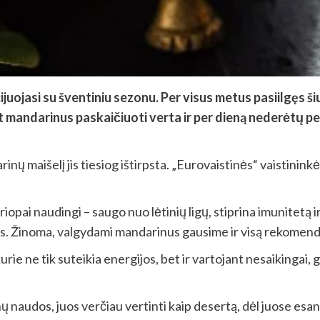
uojasi su šventiniu sezonu. Per visus metus pasiilgęs šių
nt mandarinus paskaičiuoti verta ir per dieną nederėtų 
nų maišelį jis tiesiog ištirpsta. „Eurovaistinės“ vaistinin
ai naudingi – saugo nuo lėtinių ligų, stiprina imunitetą ir pa
ies. Žinoma, valgydami mandarinus gausime ir visą rekomend
ie ne tik suteikia energijos, bet ir vartojant nesaikingai, 
 naudos, juos verčiau vertinti kaip desertą, dėl juose esa