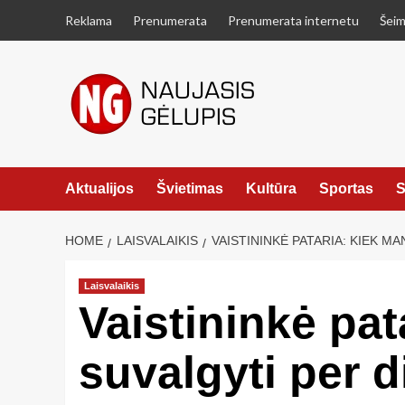
Skip
Reklama
Prenumerata
Prenumerata internetu
Šeim
to
content
Aktualijos
Švietimas
Kultūra
Sportas
S
HOME
LAISVALAIKIS
VAISTININKĖ PATARIA: KIEK M
Laisvalaikis
Vaistininkė pa
suvalgyti per 