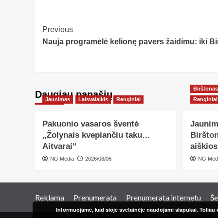
Post
Previous
Nauja programėlė kelionę pavers žaidimu: iki Bi
Navigation
Birštonas
Daugiau panašių…
Jaunimas
Laisvalaikis
Renginiai
Renginiai
Pakuonio vasaros šventė
Jaunim
„Žolynais kvepiančiu taku…
Biršton
Aitvarai“
aiškio
NG Media
2026/08/06
NG Med
Reklama
Prenumerata
Prenumerata internetu
Še
Informuojame, kad šioje svetainėje naudojami slapukai. Toliau n