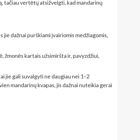
, tačiau vertėtų atsižvelgti, kad mandarinų
s jie dažnai purškiami įvairiomis medžiagomis,
kė, žmonės kartais užsimiršta ir, pavyzdžiui,
 jie gali suvalgyti ne daugiau nei 1–2
 vien mandarinų kvapas, jis dažnai nuteikia gerai