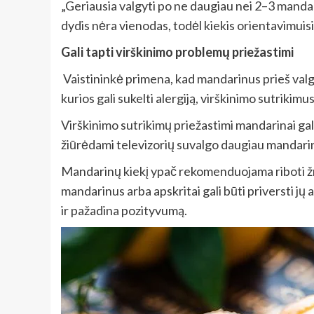
„Geriausia valgyti po ne daugiau nei 2–3 mandar
dydis nėra vienodas, todėl kiekis orientavimuisi 
Gali tapti virškinimo problemų priežastimi
Vaistininkė primena, kad mandarinus prieš valga
kurios gali sukelti alergiją, virškinimo sutrikim
Virškinimo sutrikimų priežastimi mandarinai gali t
žiūrėdami televizorių suvalgo daugiau mandar
Mandarinų kiekį ypač rekomenduojama riboti žmon
mandarinus arba apskritai gali būti priversti jų 
ir pažadina pozityvumą.