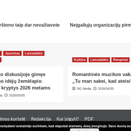
rštono taip dar nevažiavote
Neįgaliųjų organizacijų pir
Jaunimas
Laisvalaikis
Kultūra
Laisvalaikis
Renginiai
o diskusijoje gimęs
Romantinės muzikos vak
o idėjų žemėlapis:
„Tu man sakei, kad ateisi
s kryptys 2026 metams
NG Media
2026/04/30
ia
2026/05/05
imos kortelė
Redakcija
Kur įsigyti?
PDF
aršydami svetainėje sutinkate, kad slapukai atsirastų Jūsų įrenginyje. Savo duotą sut