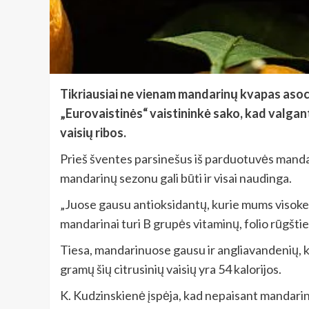
Tikriausiai ne vienam mandarinų kvapas asocij
„Eurovaistinės“ vaistininkė sako, kad valga
vaisių ribos.
Prieš šventes parsinešus iš parduotuvės mandari
mandarinų sezonu gali būti ir visai naudinga.
„Juose gausu antioksidantų, kurie mums visokeriop
mandarinai turi B grupės vitaminų, folio rūgšt
Tiesa, mandarinuose gausu ir angliavandenių, kur
gramų šių citrusinių vaisių yra 54 kalorijos.
K. Kudzinskienė įspėja, kad nepaisant mandarinų