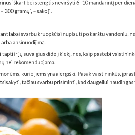
inus iškart bei stengtis neviršyti 6–10 mandarinų per dieną
– 300 gramų“, – sako ji.
nt labai svarbu kruopščiai nuplauti po karštu vandeniu, ne
us arba apsinuodijimą.
apti ir jų suvalgius didelį kiekį, nes, kaip pastebi vaistinin
inų nei rekomenduojama.
ėms, kurie jiems yra alergiški. Pasak vaistininkės, įprastai
atsisakyti, tačiau svarbu prisiminti, kad daugeliui naudingas