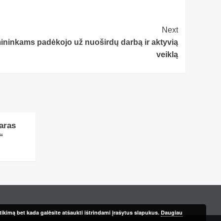
Next
mininkams padėkojo už nuoširdų darbą ir aktyvią
veiklą
aras
“
ikimą bet kada galėsite atšaukti ištrindami įrašytus slapukus.
Daugiau