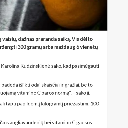
 vaisių, dažnas praranda saiką. Vis dėlto
peržengti 300 gramų arba maždaug 6 vienetų
kė Karolina Kudzinskienė sako, kad pasimėgauti
deda išlikti odai skaisčiai ir gražiai, be to
uojamą vitamino C paros normą“, – sako ji.
gali tapti papildomų kilogramų priežastimi. 100
nčios angliavandenių bei vitamino C gausos.