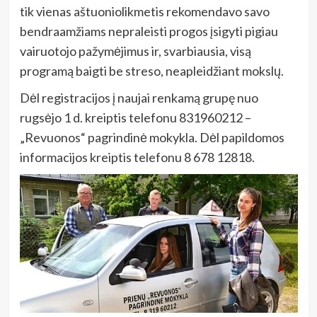
tik vienas aštuoniolikmetis rekomendavo savo
bendraamžiams nepraleisti progos įsigyti pigiau
vairuotojo pažymėjimus ir, svarbiausia, visą
programą baigti be streso, neapleidžiant mokslų.
Dėl registracijos į naujai renkamą grupę nuo
rugsėjo 1 d. kreiptis telefonu 831960212 –
„Revuonos“ pagrindinė mokykla. Dėl papildomos
informacijos kreiptis telefonu 8 678 12818.