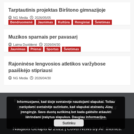
Tarptautinis projektas Birštono gimnazijoje
NG Media
2026/05/05
Bendruomenė
Jaunimas
Kultūra
Renginiai
Švietimas
Muzikos sparnais per pavasarį
Laima Duoblienė
2026/04/30
Jaunimas
Prienai
Sportas
Švietimas
Rajoninėse lengvosios atletikos varžybose
paaiškėjo stipriausi
NG Media
2026/04/30
Reklama
Prenumerata
Prenumerata internetu
Informuojame, kad šioje svetainėje naudojami slapukai. Toliau
naršydami svetainėje sutinkate, kad slapukai atsirastų Jūsų
Šeimos kortelė
Redakcija
Kur įsigyti?
PDF
įrenginyje. Savo duotą sutikimą bet kada galėsite atšaukti
ištrindami įrašytus slapukus.
Daugiau informacijos.
Sutinku
Naujasis Gėlupis © 2022
|
CoverNews
by AF themes.