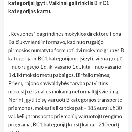
kategorijai įgyti. Vaikinai gali rinktis B ir C1
kategorijas kartu.
„Revuonos“ pagrindinės mokyklos direktorė Ilona
Balčiukynienė informavo, kad nuo rugsėjo
pirmosios numatyta formuoti dvi mokymo grupes B
kategorijai ir BC1 kategorijoms įsigyti: viena grupė
– nuo rugsėjo 1 d. iki vasario 1 d., kita – nuo vasario
1 d. iki mokslo metų pabaigos. Birželio mėnesį
Prienų rajono savivaldybės taryba patvirtins
mokestį už iš dalies mokamą neformalųjį švietimą.
Norint įgyti teisę vairuoti B kategorijos transporto
priemones, mokestis liks toks pat – 185 eurai už 30
val. kelių transporto priemonių vairuotojų rengimo
programą, BC1 kategorijų kursų kaina – 210 eurų