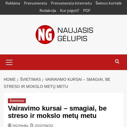
Skip
Reklama
Prenumerata
Prenumerata internetu
Šeimos kortelė
to
Redakcija
Kur įsigyti?
PDF
content
Primary
Menu
HOME
ŠVIETIMAS
VAIRAVIMO KURSAI – SMAGIAI, BE
STRESO IR MOKSLO METŲ METU
Švietimas
Vairavimo kursai – smagiai, be
streso ir mokslo metų metu
NG Media
2015/06/22