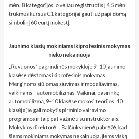
mėn. B kategorijos, o vėliau registruotis į 4,5 mėn.
trukmės kursus C1 kategorijai gauti už papildomą
simbolinį 60 eurų mokestį.
Jaunimo klasių mokiniams ikiprofesinis mokymas
nieko nekainuoja
„Revuonos“ pagrindinės mokykloje 9–10 jaunimo
klasėse dėstomas ikiprofesinis mokymas.
Merginoms siūlomas siuvimas ir modeliavimas,
vaikinams – automobilizmas. Vaikinai, pasirinkę
automobilizmą, 9–10 klasėse mokosi teorijos. 10
klasėje jie gali mokytis pirminio vairavimo
programos ir taip pat važinėti su instruktoriais.
Mokyklos direktorė I. Balčiukynienė pabrėžė, kad
šiems mokiniams mokymas nekainuoja, jiems viską