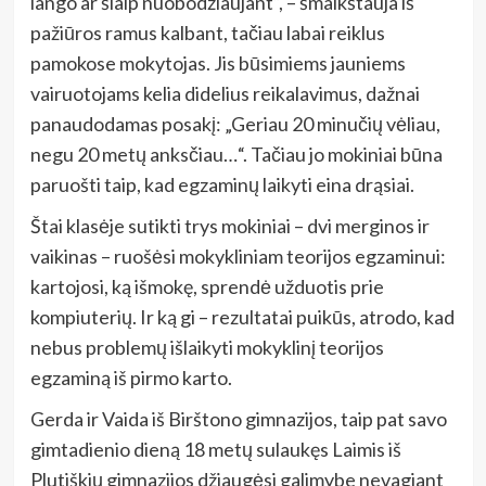
lango ar šiaip nuobodžiaujant“, – šmaikštauja iš
pažiūros ramus kalbant, tačiau labai reiklus
pamokose mokytojas. Jis būsimiems jauniems
vairuotojams kelia didelius reikalavimus, dažnai
panaudodamas posakį: „Geriau 20 minučių vėliau,
negu 20 metų anksčiau…“. Tačiau jo mokiniai būna
paruošti taip, kad egzaminų laikyti eina drąsiai.
Štai klasėje sutikti trys mokiniai – dvi merginos ir
vaikinas – ruošėsi mokykliniam teorijos egzaminui:
kartojosi, ką išmokę, sprendė užduotis prie
kompiuterių. Ir ką gi – rezultatai puikūs, atrodo, kad
nebus problemų išlaikyti mokyklinį teorijos
egzaminą iš pirmo karto.
Gerda ir Vaida iš Birštono gimnazijos, taip pat savo
gimtadienio dieną 18 metų sulaukęs Laimis iš
Plutiškių gimnazijos džiaugėsi galimybe nevagiant