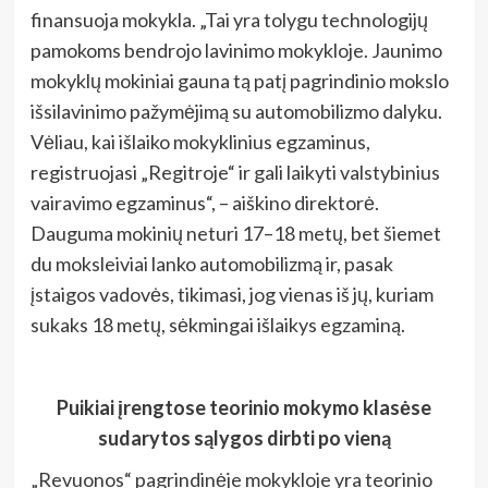
finansuoja mokykla. „Tai yra tolygu technologijų
pamokoms bendrojo lavinimo mokykloje. Jaunimo
mokyklų mokiniai gauna tą patį pagrindinio mokslo
išsilavinimo pažymėjimą su automobilizmo dalyku.
Vėliau, kai išlaiko mokyklinius egzaminus,
registruojasi „Regitroje“ ir gali laikyti valstybinius
vairavimo egzaminus“, – aiškino direktorė.
Dauguma mokinių neturi 17–18 metų, bet šiemet
du moksleiviai lanko automobilizmą ir, pasak
įstaigos vadovės, tikimasi, jog vienas iš jų, kuriam
sukaks 18 metų, sėkmingai išlaikys egzaminą.
Puikiai įrengtose teorinio mokymo klasėse
sudarytos sąlygos dirbti po vieną
„Revuonos“ pagrindinėje mokykloje yra teorinio