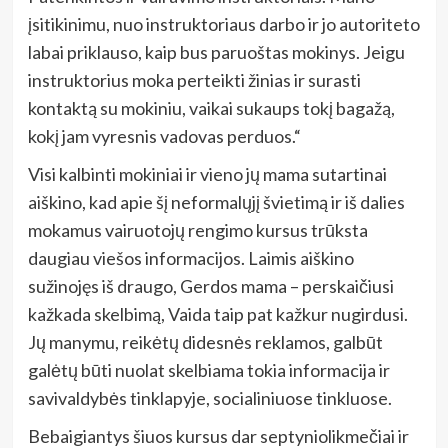
įsitikinimu, nuo instruktoriaus darbo ir jo autoriteto
labai priklauso, kaip bus paruoštas mokinys. Jeigu
instruktorius moka perteikti žinias ir surasti
kontaktą su mokiniu, vaikai sukaups tokį bagažą,
kokį jam vyresnis vadovas perduos.“
Visi kalbinti mokiniai ir vieno jų mama sutartinai
aiškino, kad apie šį neformalųjį švietimą ir iš dalies
mokamus vairuotojų rengimo kursus trūksta
daugiau viešos informacijos. Laimis aiškino
sužinojęs iš draugo, Gerdos mama – perskaičiusi
kažkada skelbimą, Vaida taip pat kažkur nugirdusi.
Jų manymu, reikėtų didesnės reklamos, galbūt
galėtų būti nuolat skelbiama tokia informacija ir
savivaldybės tinklapyje, socialiniuose tinkluose.
Bebaigiantys šiuos kursus dar septyniolikmečiai ir