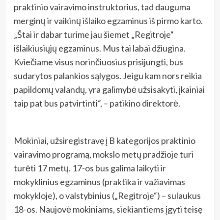
praktinio vairavimo instruktorius, tad dauguma
merginų ir vaikinų išlaiko egzaminus iš pirmo karto.
„Štai ir dabar turime jau šiemet „Regitroje“
išlaikiusiųjų egzaminus. Mus tai labai džiugina.
Kviečiame visus norinčiuosius prisijungti, bus
sudarytos palankios sąlygos. Jeigu kam nors reikia
papildomų valandų, yra galimybė užsisakyti, įkainiai
taip pat bus patvirtinti“, – patikino direktorė.
Mokiniai, užsiregistravę į B kategorijos praktinio
vairavimo programą, mokslo metų pradžioje turi
turėti 17 metų. 17-os bus galima laikyti ir
mokyklinius egzaminus (praktika ir važiavimas
mokykloje), o valstybinius („Regitroje“) – sulaukus
18-os. Naujovė mokiniams, siekiantiems įgyti teisę