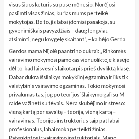
visus šiuos keturis su puse mėnesio. Norėjosi
pasiimti visas žinias, kurias mums perteikė
mokytojas. Be to, jis labai įdomiai pasakoja, su
gyvenimiškais pavyzdžiais – daug lengviau
atsiminti, negu knygelę skaitant“, – kalbėjo Gerda.
Gerdos mama Nijolė paantrino dukrai: „Rinkomės
vairavimo mokymosi pamokas vienuoliktoje klasėje
dėl to, kad laisvesnis laikotarpis prieš dvyliktą klasę.
Dabar dukra išsilaikys mokyklinį egzaminą ir liks tik
valstybinis vairavimo egzaminas. Tokio mokymosi
privalumas tas, jog po teorijos išlaikymo gali su M
raide važinėti su tėvais. Nėra skubėjimo ir streso:
vieną kartą per savaitę – teorija, vieną kartą –
vairavimas. Teorijos instruktorius taip pat labai
profesionalus, labai moka perteikti žinias.
Patenkintos ir vairavimo instruktoriais. Mano