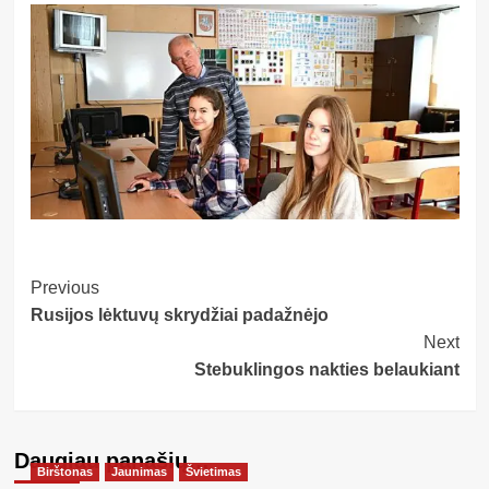
Post
Previous
Rusijos lėktuvų skrydžiai padažnėjo
Navigation
Next
Stebuklingos nakties belaukiant
Daugiau panašių…
Birštonas
Jaunimas
Švietimas