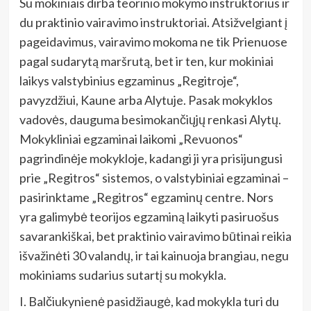
Su mokiniais dirba teorinio mokymo instruktorius ir
du praktinio vairavimo instruktoriai. Atsižvelgiant į
pageidavimus, vairavimo mokoma ne tik Prienuose
pagal sudarytą maršrutą, bet ir ten, kur mokiniai
laikys valstybinius egzaminus „Regitroje“,
pavyzdžiui, Kaune arba Alytuje. Pasak mokyklos
vadovės, dauguma besimokančiųjų renkasi Alytų.
Mokykliniai egzaminai laikomi „Revuonos“
pagrindinėje mokykloje, kadangi ji yra prisijungusi
prie „Regitros“ sistemos, o valstybiniai egzaminai –
pasirinktame „Regitros“ egzaminų centre. Nors
yra galimybė teorijos egzaminą laikyti pasiruošus
savarankiškai, bet praktinio vairavimo būtinai reikia
išvažinėti 30 valandų, ir tai kainuoja brangiau, negu
mokiniams sudarius sutartį su mokykla.
I. Balčiukynienė pasidžiaugė, kad mokykla turi du