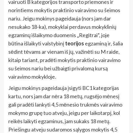
vairuoti B kategorijos transporto priemones ir
norintiems mokytis praktinio vairavimo su šeimos
nariu. Jeigu mokinys pageidauja (nors jam dar
nesukako 18-ka), mokyklai perdavus mokyklinių
egzaminų išlaikymo duomenis „Regitrai“, joje
būtina išlaikyti valstybinį
teorijos
egzaminą ir, šalia
sėdint tėvams ar vienam iš jų, važinėti su M raide,
kitaip tariant, pradėti mokytis praktinio vairavimo
su šeimos nariu bei užbaigti privalomą kursą
vairavimo mokykloje.
Jeigu mokinys pageidauja įsigyti BC1 kategorijas
kartu, nors jam dar nėra 18 metų, rugsėjo mėnesį
gali pradėti lankyti 4,5 mėnesio trukmės vairavimo
mokymo grupę tuo atveju, jeigu per laikotarpį, kol
reikės laikyti egzaminus, jam sukaks 18 metų.
Priešingu atveju sudaromos sąlygos mokytis 4,5