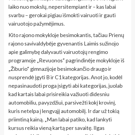
laiko nuo mokslų, nepersitempiant ir – kas labai
svarbu – gerokai pigiau išmokti vairuoti ir gauti
vairuotojo pažymėjimus.
Kito rajono mokykloje besimokantis, tačiau Prienų
rajono savivaldybėje gyvenantis Laimis sužinojo
apie galimybę dalyvauti vairuotojų rengimo
programoje „Revuonos“ pagrindinėje mokykloje iš
„Žiburio“ gimnazijoje besimokančio draugo ir
nusprendė įgyti B ir C1 kategorijas. Anot jo, kodėl
nepasinaudoti proga įsigyti abi kategorijas, juolab
kad kartais labai prisireikia važiuoti didesniu
automobiliu, pavyzdžiui, parsivežti kokį krovinį,
kuris netelpa į lengvąjį automobilį. Ir dar už tokią
priimtiną kainą. „Man labai patiko, kad lankyti
kursus reikia vieną kartą per savaitę. Ilgas