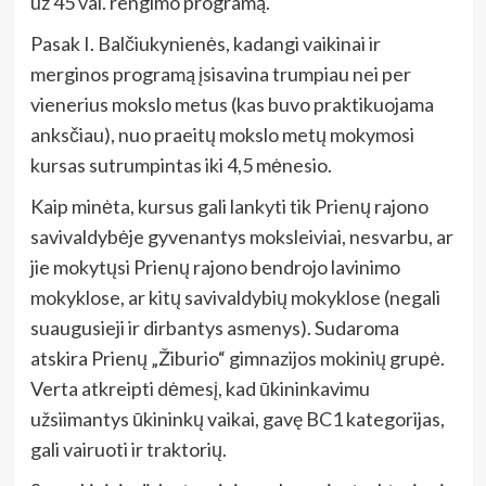
už 45 val. rengimo programą.
Pasak I. Balčiukynienės, kadangi vaikinai ir
merginos programą įsisavina trumpiau nei per
vienerius mokslo metus (kas buvo praktikuojama
anksčiau), nuo praeitų mokslo metų mokymosi
kursas sutrumpintas iki 4,5 mėnesio.
Kaip minėta, kursus gali lankyti tik Prienų rajono
savivaldybėje gyvenantys moksleiviai, nesvarbu, ar
jie mokytųsi Prienų rajono bendrojo lavinimo
mokyklose, ar kitų savivaldybių mokyklose (negali
suaugusieji ir dirbantys asmenys). Sudaroma
atskira Prienų „Žiburio“ gimnazijos mokinių grupė.
Verta atkreipti dėmesį, kad ūkininkavimu
užsiimantys ūkininkų vaikai, gavę BC1 kategorijas,
gali vairuoti ir traktorių.