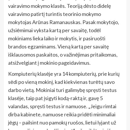
vairavimo mokymo klasės. Teoriją dėsto didelę
vairavimo patirtį turintis teorinio mokymo
mokytojas Arūnas Ramanauskas. Pasak mokytojo,
užsiėmimai vyksta kartą per savaitę, todėl
mokiniams lieka laiko ir mokytis, ir pasiruošti
brandos egzaminams. Vieną kartą per savaitę
išklausomos paskaitos, o važinėjimas pritaikomas,
atsižvelgiant į mokinio pageidavimus.
Kompiuterių klasėje yra 14 kompiuterių, prie kurių
sėdi po vieną mokinį, kad kiekvienas turėtų savo
darbo vietą. Mokiniai turi galimybę spręsti testus
klasėje, taip pat įsigyti kodą-raktą ir, gavę 5
valandas, spręsti testus ir namuose. „Jeigu rimtai
dirba kabinete, namuose reikia pridėti minimaliai
jėgų – pailsint nuo pamokų ruošos, lietui lyjant už