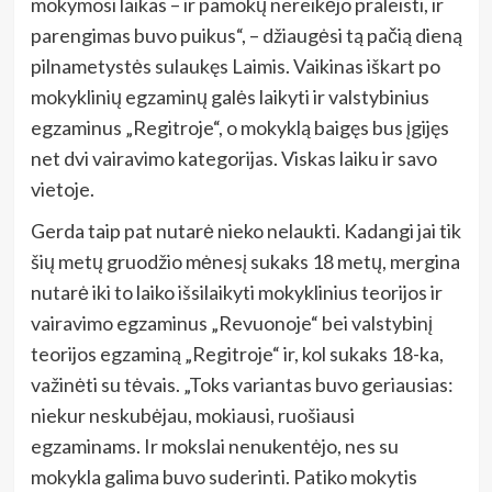
mokymosi laikas – ir pamokų nereikėjo praleisti, ir
parengimas buvo puikus“, – džiaugėsi tą pačią dieną
pilnametystės sulaukęs Laimis. Vaikinas iškart po
mokyklinių egzaminų galės laikyti ir valstybinius
egzaminus „Regitroje“, o mokyklą baigęs bus įgijęs
net dvi vairavimo kategorijas. Viskas laiku ir savo
vietoje.
Gerda taip pat nutarė nieko nelaukti. Kadangi jai tik
šių metų gruodžio mėnesį sukaks 18 metų, mergina
nutarė iki to laiko išsilaikyti mokyklinius teorijos ir
vairavimo egzaminus „Revuonoje“ bei valstybinį
teorijos egzaminą „Regitroje“ ir, kol sukaks 18-ka,
važinėti su tėvais. „Toks variantas buvo geriausias:
niekur neskubėjau, mokiausi, ruošiausi
egzaminams. Ir mokslai nenukentėjo, nes su
mokykla galima buvo suderinti. Patiko mokytis