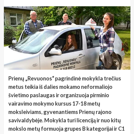
Prienų „Revuonos“ pagrindinė mokykla trečius
metus teikia iš dalies mokamo neformaliojo
švietimo paslaugas ir organizuoja pirminio
vairavimo mokymo kursus 17-18 metų
moksleiviams, gyvenantiems Prienų rajono
savivaldybėje. Mokykla turi licenciją ir nuo kitų
mokslo metų formuoja grupes B kategorijai ir C1