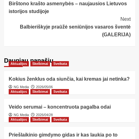
Birštono krašto asmenybės – naujausios Lietuvos
Navigation
istorijos studijoje
Next
Balbieriškyje praūžė seniūnijos vasaros šventė
(GALERIJA)
Daugiau panašių…
Aktualijos
Skelbimai
Sveikata
Kokius ženklus oda siunčia, kai kremas jai netinka?
NG Media
2026/05/06
Aktualijos
Skelbimai
Sveikata
Veido serumai – koncentruota pagalba odai
NG Media
2026/04/28
Aktualijos
Skelbimai
Sveikata
Priešlaikinio gimdymo gidas ir kas laukia po to