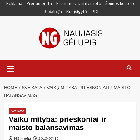
Skip
Reklama
Prenumerata
Prenumerata internetu
Šeimos kortelė
to
Redakcija
Kur įsigyti?
PDF
content
Primary
Menu
HOME
SVEIKATA
VAIKŲ MITYBA: PRIESKONIAI IR MAISTO
BALANSAVIMAS
Sveikata
Vaikų mityba: prieskoniai ir
maisto balansavimas
NG Media
2015/07/18