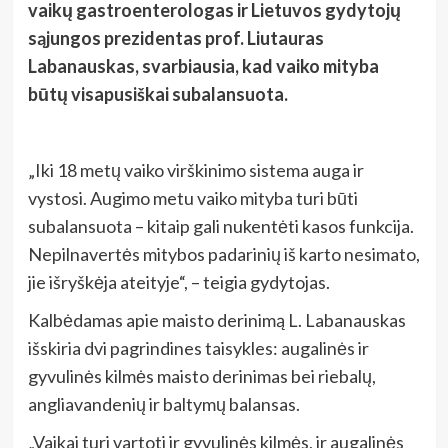
vaikų gastroenterologas ir Lietuvos gydytojų
sąjungos prezidentas prof. Liutauras
Labanauskas, svarbiausia, kad vaiko mityba
būtų visapusiškai subalansuota.
„Iki 18 metų vaiko virškinimo sistema auga ir
vystosi. Augimo metu vaiko mityba turi būti
subalansuota – kitaip gali nukentėti kasos funkcija.
Nepilnavertės mitybos padarinių iš karto nesimato,
jie išryškėja ateityje“, – teigia gydytojas.
Kalbėdamas apie maisto derinimą L. Labanauskas
išskiria dvi pagrindines taisykles: augalinės ir
gyvulinės kilmės maisto derinimas bei riebalų,
angliavandenių ir baltymų balansas.
„Vaikai turi vartoti ir gyvulinės kilmės, ir augalinės