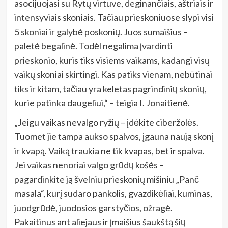
asocijuojasi su Rytų virtuve, deginančiais, aštriais ir
intensyviais skoniais. Tačiau prieskoniuose slypi visi
5 skoniai ir galybė poskonių. Juos sumaišius –
paletė begalinė. Todėl negalima įvardinti
prieskonio, kuris tiks visiems vaikams, kadangi visų
vaikų skoniai skirtingi. Kas patiks vienam, nebūtinai
tiks ir kitam, tačiau yra keletas pagrindinių skonių,
kurie patinka daugeliui,“ – teigia I. Jonaitienė.
„Jeigu vaikas nevalgo ryžių – įdėkite ciberžolės.
Tuomet jie tampa aukso spalvos, įgauna naują skonį
ir kvapą. Vaiką traukia ne tik kvapas, bet ir spalva.
Jei vaikas nenoriai valgo grūdų košės –
pagardinkite ją švelniu prieskonių mišiniu „Panč
masala“, kurį sudaro pankolis, gvazdikėliai, kuminas,
juodgrūdė, juodosios garstyčios, ožragė.
Pakaitinus ant aliejaus ir įmaišius šaukštą šių