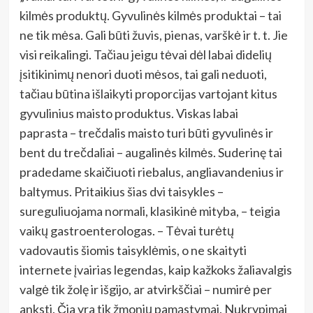
kilmės produktų. Gyvulinės kilmės produktai – tai
ne tik mėsa. Gali būti žuvis, pienas, varškė ir t. t. Jie
visi reikalingi. Tačiau jeigu tėvai dėl labai didelių
įsitikinimų nenori duoti mėsos, tai gali neduoti,
tačiau būtina išlaikyti proporcijas vartojant kitus
gyvulinius maisto produktus. Viskas labai
paprasta – trečdalis maisto turi būti gyvulinės ir
bent du trečdaliai – augalinės kilmės. Suderinę tai
pradedame skaičiuoti riebalus, angliavandenius ir
baltymus. Pritaikius šias dvi taisykles –
sureguliuojama normali, klasikinė mityba, – teigia
vaikų gastroenterologas. – Tėvai turėtų
vadovautis šiomis taisyklėmis, o ne skaityti
internete įvairias legendas, kaip kažkoks žaliavalgis
valgė tik žolę ir išgijo, ar atvirkščiai – numirė per
anksti. Čia yra tik žmonių pamąstymai. Nukrypimai