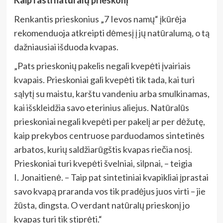
Renkantis prieskonius „7 Ievos namų“ įkūrėja
rekomenduoja atkreipti dėmesį į jų natūralumą, o tą
dažniausiai išduoda kvapas.
„Pats prieskonių pakelis negali kvepėti įvairiais
kvapais. Prieskoniai gali kvepėti tik tada, kai turi
sąlytį su maistu, karštu vandeniu arba smulkinamas,
kai išskleidžia savo eterinius aliejus. Natūralūs
prieskoniai negali kvepėti per pakelį ar per dėžutę,
kaip prekybos centruose parduodamos sintetinės
arbatos, kurių saldžiarūgštis kvapas riečia nosį.
Prieskoniai turi kvepėti švelniai, silpnai, – teigia
I. Jonaitienė. – Taip pat sintetiniai kvapikliai įprastai
savo kvapą praranda vos tik pradėjus juos virti – jie
žūsta, dingsta. O verdant natūralų prieskonį jo
kvapas turi tik stiprėti.“