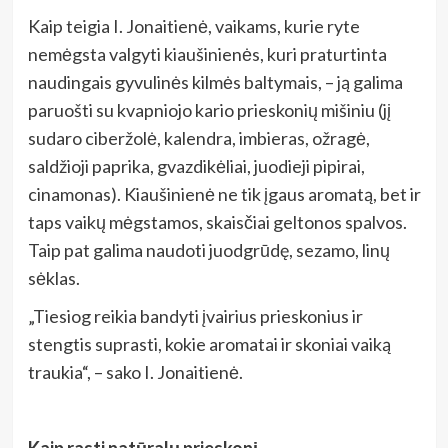
Kaip teigia I. Jonaitienė, vaikams, kurie ryte
nemėgsta valgyti kiauš
inienės, kuri praturtinta
naudingais gyvulinės kilmės baltymais, – ją galima
paruošti su kvapniojo kario prieskonių mišiniu (jį
sudaro ciberžolė, kalendra, imbieras, ožragė,
saldžioji paprika, gvazdikėliai, juodieji pipirai,
cinamonas). Kiaušinienė ne tik įgaus aromatą, bet ir
taps vaikų mėgstamos, skaisčiai geltonos spalvos.
Taip pat galima naudoti juodgrūdę, sezamo, linų
sėklas.
„Tiesiog reikia bandyti įvairius prieskonius ir
stengtis suprasti, kokie aromatai ir skoniai vaiką
traukia“, – sako I. Jonaitienė.
Kaip rasti natūralų prieskonį