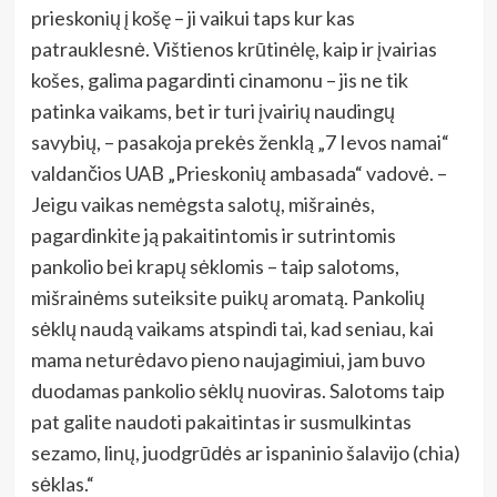
prieskonių į košę – ji vaikui taps kur kas
patrauklesnė. Vištienos krūtinėlę, kaip ir įvairias
košes, galima pagardinti cinamonu – jis ne tik
patinka vaikams, bet ir turi įvairių naudingų
savybių, – pasakoja prekės ženklą „7 Ievos namai“
valdančios UAB „Prieskonių ambasada“ vadovė. –
Jeigu vaikas nemėgsta salotų, mišrainės,
pagardinkite ją pakaitintomis ir sutrintomis
pankolio bei krapų sėklomis – taip salotoms,
mišrainėms suteiksite puikų aromatą. Pankolių
sėklų naudą vaikams atspindi tai, kad seniau, kai
mama neturėdavo pieno naujagimiui, jam buvo
duodamas pankolio sėklų nuoviras. Salotoms taip
pat galite naudoti pakaitintas ir susmulkintas
sezamo, linų, juodgrūdės ar ispaninio šalavijo (chia)
sėklas.“