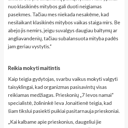
nuo klasikinės mitybos gali duoti neigiamas
pasekmes. Tačiau mes niekada nesakėme, kad
nesilaikant klasikinės mitybos vaikas staiga mirs. Be
abejo jis nemirs, jeigu suvalgys daugiau baltymų ar
angliavandenių, tačiau subalansuota mityba padės
jam geriau vystytis.“
Reikia mokyti maitintis
Kaip teigia gydytojas, svarbu vaikus mokyti valgyti
taisyklingai, kad organizmas pasisavintų visas
reikiamas medžiagas. Prieskonių „7 Ievos namai“
specialistė, žolininkė Ieva Jonaitienė teigia, kad
šiam tikslui pasiekti puikiai pasitarnauja prieskoniai.
„Kai kalbame apie prieskonius, daugeliui jie