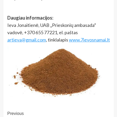
Daugiau informacijos:
Ieva Jonaitienė, UAB „Prieskonių ambasada“
vadovė, +370 655 77221, el. paštas
artieva@gmail.com
, tinklalapis
www.7ievosnamai.lt
Post
Previous