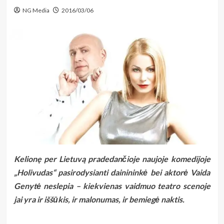
NG Media
2016/03/06
Kelionę per Lietuvą pradedan
čioje
naujoje komedijoje
„Holivudas“ pasirodysianti dainininkė bei aktorė Vaida
Genytė neslepia – kiekvienas vaidmuo teatro scenoje
jai yra ir iššūkis, ir malonumas, ir bemiegė naktis.