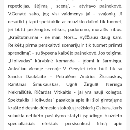
repeticijas, išėjimą į sceną“, – atviravo pašnekovė.
V.Genytė sako, jog visi vaidmenys jai – svajonių. Ji
nesutiktų tapti spektaklio ar miuziklo dalimi tik tuomet,
jei būtų peržengtos etikos, padorumo, moralės ribos.
„Kraštutinumai – ne man. Nors… Ryžčiausi daug kam.
Reikėtų pirma perskaityti scenarijų ir tik tuomet priimti
sprendimą“, – su šypsena kalbėjo pašnekovė. Jos teigimu,
„Holivudas“ kūrybinė komanda – įdomi ir šarminga.
Anksčiau vienoje scenoje V. Genytei teko būti tik su
Sandra Daukšaite – Petrulėne. Andrius Žiurauskas,
Ramūnas Šimukauskas, Ugnė Žirgulė, Neringa
Nekrašiūtė, Ričardas Vitkaitis – jai yra nauji kolegos.
Spektaklis „Holivudas“ pasakoja apie iki šiol gimtająme
krašte didesnio dėmesio stokojusį režisierių Oskarą, kuris
sulaukia netikėto pasiūlymo statyti įspūdingo biuždeto
specialiaisiais efektais persisunkusį filmą apie