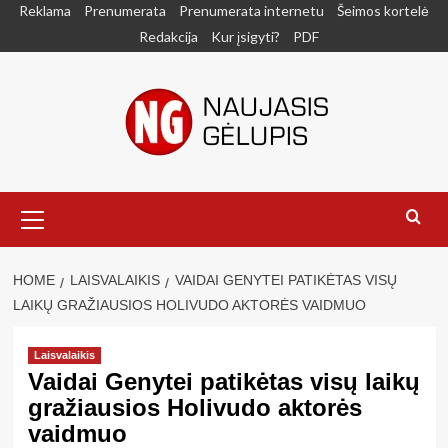
Skip
Reklama
Prenumerata
Prenumerata internetu
Šeimos kortelė
to
Redakcija
Kur įsigyti?
PDF
content
Primary
Menu
HOME
LAISVALAIKIS
VAIDAI GENYTEI PATIKĖTAS VISŲ
LAIKŲ GRAŽIAUSIOS HOLIVUDO AKTORĖS VAIDMUO
Laisvalaikis
Vaidai Genytei patikėtas visų laikų
gražiausios Holivudo aktorės
vaidmuo