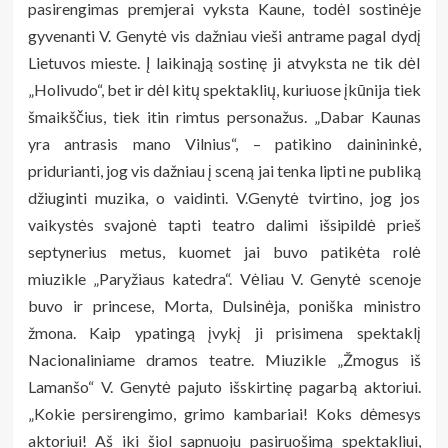
pasirengimas premjerai vyksta Kaune, todėl sostinėje
gyvenanti V. Genytė vis dažniau vieši antrame pagal dydį
Lietuvos mieste. Į laikinąją sostinę ji atvyksta ne tik dėl
„Holivudo“, bet ir dėl kitų spektaklių, kuriuose įkūnija tiek
šmaikščius, tiek itin rimtus personažus. „Dabar Kaunas
yra antrasis mano Vilnius“, – patikino dainininkė,
pridurianti, jog vis dažniau į sceną jai tenka lipti ne publiką
džiuginti muzika, o vaidinti. V.Genytė tvirtino, jog jos
vaikystės svajonė tapti teatro dalimi išsipildė prieš
septynerius metus, kuomet jai buvo patikėta rolė
miuzikle „Paryžiaus katedra“. Vėliau V. Genytė scenoje
buvo ir princese, Morta, Dulsinėja, poniška ministro
žmona. Kaip ypatingą įvykį ji prisimena spektaklį
Nacionaliniame dramos teatre. Miuzikle „Žmogus iš
Lamanšo“ V. Genytė pajuto išskirtinę pagarbą aktoriui.
„Kokie persirengimo, grimo kambariai! Koks dėmesys
aktoriui! Aš iki šiol sapnuoju pasiruošimą spektakliui,