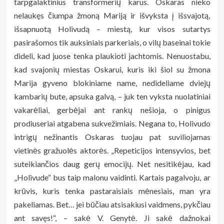
tarpgalaktinius transformerių karus. Oskaras nieko
nelaukęs čiumpa žmoną Mariją ir išvyksta į išsvajotą,
išsapnuotą Holivudą – miestą, kur visos sutartys
pasirašomos tik auksiniais parkeriais, o vilų baseinai tokie
dideli, kad juose tenka plaukioti jachtomis. Nenuostabu,
kad svajonių miestas Oskarui, kuris iki šiol su žmona
Marija gyveno blokiniame name, nedideliame dviejų
kambarių bute, apsuka galvą, – juk ten vyksta nuolatiniai
vakarėliai, gerbėjai ant rankų nešioja, o pinigus
prodiuseriai atgabena sukvežimiais. Negana to, Holivudo
intrigų nežinantis Oskaras tuojau pat suviliojamas
vietinės gražuolės aktorės. „Repeticijos intensyvios, bet
suteikiančios daug gerų emocijų. Net nesitikėjau, kad
„Holivude“ bus taip malonu vaidinti. Kartais pagalvoju, ar
krūvis, kuris tenka pastaraisiais mėnesiais, man yra
pakeliamas. Bet… jei būčiau atsisakiusi vaidmens, pykčiau
ant savęs!“, – sakė V. Genytė. Ji sakė dažnokai