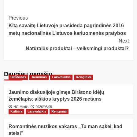
Post
Previous
Kitą savaitę Lietuvoje prasideda pagrindinės 2016
Navigation
metų nacionalinės Lietuvos kariuomenės pratybos
Next
Natūralūs produktai – veiksmingi produktai?
Daugiau panašių…
Birštonas
Jaunimas
Laisvalaikis
Renginiai
Jaunimo diskusijoje gimęs Birštono idėjų
žemėlapis: aiškios kryptys 2026 metams
NG Media
2026/05/05
Kultūra
Laisvalaikis
Renginiai
Romantinės muzikos vakaras „Tu man sakei, kad
ateisi“