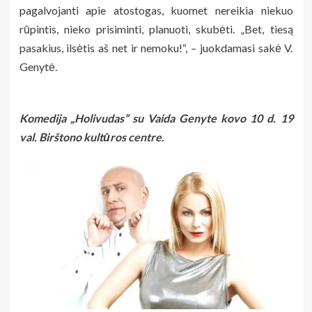
pagalvojanti apie atostogas, kuomet nereikia niekuo
rūpintis, nieko prisiminti, planuoti, skubėti. „Bet, tiesą
pasakius, ilsėtis aš net ir nemoku!“, – juokdamasi sakė V.
Genytė.
Komedija „Holivudas” su Vaida Genyte kovo 10 d.
19
val. Bir
štono kultūros centre.