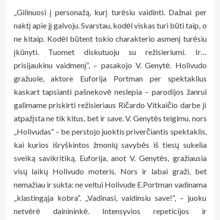
„Gilinuosi į personažą, kurį turėsiu vaidinti. Dažnai per
naktį apie jį galvoju. Svarstau, kodėl viskas turi būti taip, o
ne kitaip. Kodėl būtent tokio charakterio asmenį turėsiu
įkūnyti. Tuomet diskutuoju su režisieriumi. Ir…
prisijaukinu vaidmenį“, – pasakojo V. Genytė. Holivudo
gražuole, aktore Euforija Portman per spektaklius
kaskart tapsianti pašnekovė neslepia – parodijos žanrui
galimame priskirti režisieriaus Ričardo Vitkaičio darbe ji
atpažįsta ne tik kitus, bet ir save. V. Genytės teigimu, nors
„Holivudas“ – be perstojo juoktis priverčiantis spektaklis,
kai kurios išryškintos žmonių savybės iš tiesų sukelia
sveiką savikritiką. Euforija, anot V. Genytės, gražiausia
visų laikų Holivudo moteris. Nors ir labai graži, bet
nemažiau ir sukta: ne veltui Holivude E.Portman vadinama
„klastingąja kobra“. „Vadinasi, vaidinsiu save!“, – juoku
netvėrė dainininkė. Intensyvios repeticijos ir