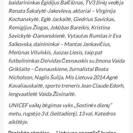
baidarininkas Egidijus Balčiūnas, TV3 žinių vedėja
Renata Šakalytė-Jakovleva, aktoriai – Virginija
Kochanskytė, Eglė Jackaitė, Giedrius Savickas,
Remigijus Žiogas, Jokūbas Bareikis, Kristina
Savickytė-Damanskienė, Vytautas Rumšas ir Eva
Saikovska, dainininkai – Mantas Jankavičius,
Merūnas Vitulskis, Juozas Liesis, taip pat
futbolininkas Deividas Česnauskis su žmona Vaida
Grikšaite – Česnauskiene, žurnalistai Beata
Nicholson, Naglis Šulija, Mis Lietuva 2014 Agnė
Kavaliauskaitė, sporto treneris Jean Claude Edorh,
lengvaatletė Vaida Žūsinaitė.
UNICEF vaikų bėgimas vyks „Sostinės dienų“
metu, rugsėjo 3 d. (šeštadienį), 13 val, Katedros
aikštėje.