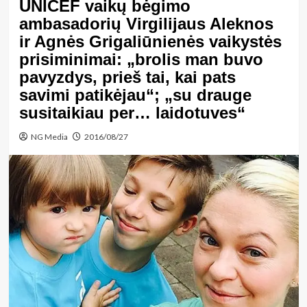
UNICEF vaikų bėgimo
ambasadorių Virgilijaus Aleknos
ir Agnės Grigaliūnienės vaikystės
prisiminimai: „brolis man buvo
pavyzdys, prieš tai, kai pats
savimi patikėjau“; „su drauge
susitaikiau per… laidotuves“
NG Media
2016/08/27