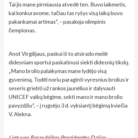
Tai jis mane pirmiausia atvedė ten. Buvo laikmetis,
kai konkuravome, tačiau tas ryšys visą laiką buvo
pakankamai artimas“, – pasakoja olimpinis
čempionas.
Anot Virgilijaus, paskui iš to atsirado meilė
didesniam sportui paskatinusi siekti didesnių tikslų.
„Mano brolio palaikymas mane lydėjo visą
gyvenimą. Todėl noriu paraginti vyresnius brolius ir
seseris griebti už rankos jaunėlius ir dalyvauti
UNICEF vaikų bėgime, sekti mano ir mano brolio
pavyzdžiu“, – į rugsėjo 3 d. vyksiantį bėgimą kviečia
V. Alekna.
Lietuvos Respublikos Prezidentės Dalios