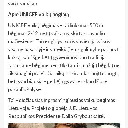
vaikus ir visur.
Apie UNICEF vaikų bėgimą
UNICEF vaikų bėgimas – tai linksmas 500 m.
bėgimas 2-12 metų vaikams, skirtas pasaulio
mažiesiems. Tai renginys, kuris suvienija vaikus
visame pasaulyje ir suteikia jiems galimybę padaryti
kažką, kad išgelbėtų gyvenimus. Jau tradicija
tapusiame bėgime per tūkstantis mažųjų bėgikų ne
tik smagiai praleidžia laiką, susiranda naujų draugų,
bet, svarbiausia – gelbėja gyvybes skurdžiose
pasaulio šalyse.
Tai – didžiausias ir prasmingiausias vaikų bėgimas
Lietuvoje. Projekto globėja J. E. Lietuvos
Respublikos Prezidentė Dalia Grybauskaitė.