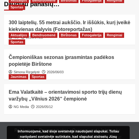
Aktualijos
Bendruomenė
Birštonas
Fotogalerija
Renginiai
Daugiau panašių…
Sportas
300 laiptelių. 55 metrai aukščio. Ir iššūkis, kurį įveikė
kiekvienas dalyvis (Fotoreportažas)
Aktualijos
Bendruomenė
Birštonas
Fotogalerija
Renginiai
NG
2026/07/21
Sportas
Čempioniškas sezonas įprasmintas padėkos
popietėje Birštone
Simona Rizgelytė
2026/06/03
Jaunimas
Sportas
Ema Valatkaitė – orientavimosi sporto trijų dienų
varžybų „Vilnius 2026“ čempionė
NG Media
2026/05/12
Reklama
Prenumerata
Prenumerata internetu
Informuojame, kad šioje svetainėje naudojami slapukai. Toliau
naršydami svetainėje sutinkate, kad slapukai atsirastų Jūsų
Šeimos kortelė
Redakcija
Kur įsigyti?
PDF