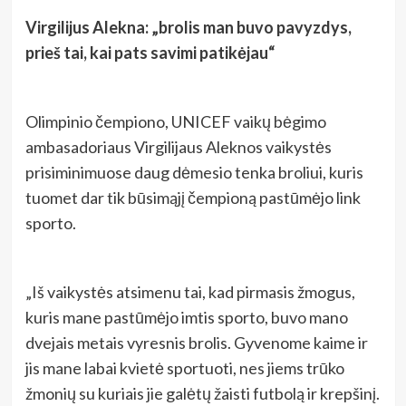
Virgilijus Alekna: „brolis man buvo pavyzdys,
prieš tai, kai pats savimi patikėjau“
Olimpinio čempiono, UNICEF vaikų bėgimo
ambasadoriaus Virgilijaus Aleknos vaikystės
prisiminimuose daug dėmesio tenka broliui, kuris
tuomet dar tik būsimąjį čempioną pastūmėjo link
sporto.
„Iš vaikystės atsimenu tai, kad pirmasis žmogus,
kuris mane pastūmėjo imtis sporto, buvo mano
dvejais metais vyresnis brolis. Gyvenome kaime ir
jis mane labai kvietė sportuoti, nes jiems trūko
žmonių su kuriais jie galėtų žaisti futbolą ir krepšinį.