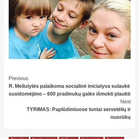
Post
Previous
R. Meilutytės palaikoma socialinė iniciatyva sulaukė
Navigation
susidomėjimo – 600 pradinukų galės išmokti plaukti
Next
TYRIMAS: Paplūdimiuose tuntai servetėlių ir
nuorūkų