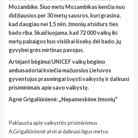
Mozambike. Šiuo metu Mozambikas kenčia nuo
didžiausios per 30 metų sausros, kuri grasina,
kad daugiau nei 1,5 mln. žmonių atsidurs ties
bado riba. Skaičiuojama, kad 72 000 vaikų iki
metų pabaigos bus visiškai išsekę dėl bado, jų
gyvybei grės mirtinas pavojus.
Artėjant bėgimui UNICEF vaikų bėgimo
ambasadoriai kviečia mažuosius Lietuvos
gyventojus prasmingai švęsti vaikystę ir dalinasi
prisiminimais apie savo vaikystę.
Agnė Grigaliūnienė: „Nepameskime žmonių“
Paklausta apie vaikystės prisiminimus
A.Grigaliūnienė atvirai dalinasi ilgus metus