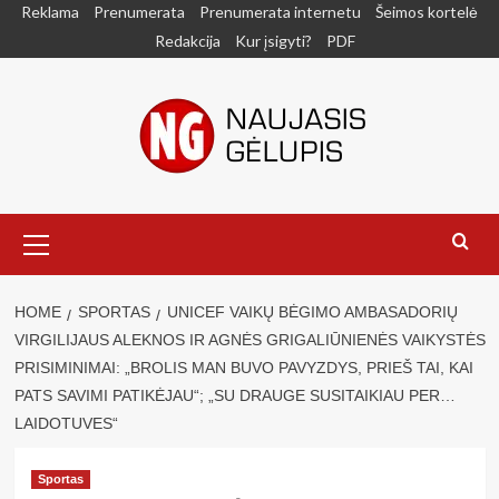
Skip
Reklama
Prenumerata
Prenumerata internetu
Šeimos kortelė
to
Redakcija
Kur įsigyti?
PDF
content
Primary
Menu
HOME
SPORTAS
UNICEF VAIKŲ BĖGIMO AMBASADORIŲ
VIRGILIJAUS ALEKNOS IR AGNĖS GRIGALIŪNIENĖS VAIKYSTĖS
PRISIMINIMAI: „BROLIS MAN BUVO PAVYZDYS, PRIEŠ TAI, KAI
PATS SAVIMI PATIKĖJAU“; „SU DRAUGE SUSITAIKIAU PER…
LAIDOTUVES“
Sportas