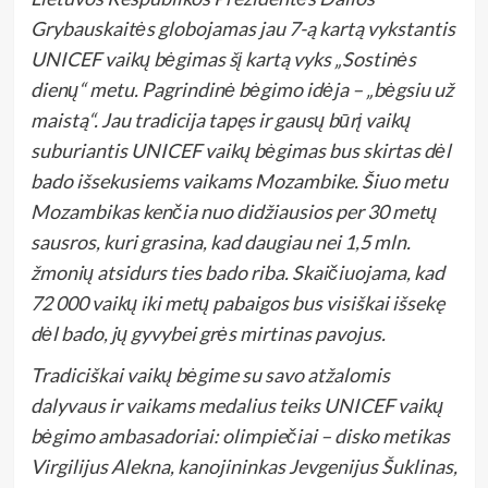
Grybauskaitės globojamas jau 7-ą kartą vykstantis
UNICEF vaikų bėgimas šį kartą vyks „Sostinės
dienų“ metu. Pagrindinė bėgimo idėja – „bėgsiu už
maistą“. Jau tradicija tapęs ir gausų būrį vaikų
suburiantis UNICEF vaikų bėgimas bus skirtas dėl
bado išsekusiems vaikams Mozambike.
Šiuo metu
Mozambikas kenčia nuo didžiausios per 30 metų
sausros, kuri grasina, kad daugiau nei 1,5 mln.
žmonių atsidurs ties bado riba. Skaičiuojama, kad
72 000 vaikų iki metų pabaigos bus visiškai išsekę
dėl bado, jų gyvybei grės mirtinas pavojus.
Tradiciškai vaikų bėgime su savo atžalomis
dalyvaus ir vaikams medalius teiks UNICEF vaikų
bėgimo ambasadoriai: olimpiečiai – disko metikas
Virgilijus Alekna, kanojininkas Jevgenijus Šuklinas,