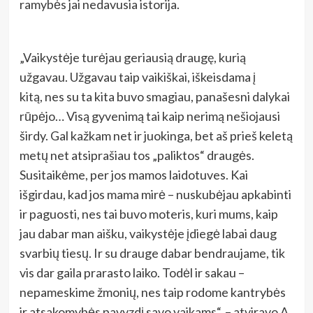
ramybės jai nedavusia istorija.
„Vaikystėje turėjau geriausią draugę, kurią
užgavau. Užgavau taip vaikiškai, iškeisdama į
kitą, nes su ta kita buvo smagiau, panašesni dalykai
rūpėjo… Visą gyvenimą tai kaip nerimą nešiojausi
širdy. Gal kažkam net ir juokinga, bet aš prieš keletą
metų net atsiprašiau tos „paliktos“ draugės.
Susitaikėme, per jos mamos laidotuves. Kai
išgirdau, kad jos mama mirė – nuskubėjau apkabinti
ir paguosti, nes tai buvo moteris, kuri mums, kaip
jau dabar man aišku, vaikystėje įdiegė labai daug
svarbių tiesų. Ir su drauge dabar bendraujame, tik
vis dar gaila prarasto laiko. Todėl ir sakau –
nepameskime žmonių, nes taip rodome kantrybės
ir atsakomybės pavyzdį savo vaikams“, – atviravo A.