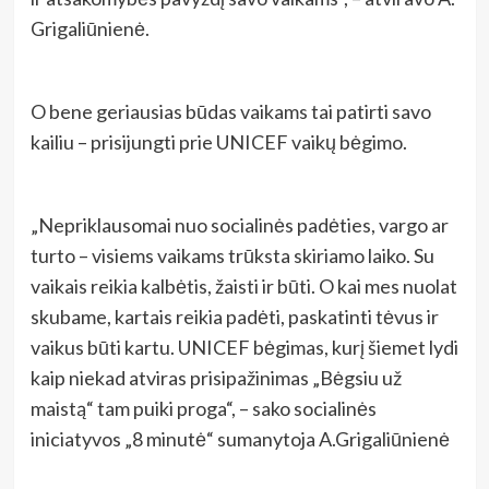
Grigaliūnienė.
O bene geriausias būdas vaikams tai patirti savo
kailiu – prisijungti prie UNICEF vaikų bėgimo.
„Nepriklausomai nuo socialinės padėties, vargo ar
turto – visiems vaikams trūksta skiriamo laiko. Su
vaikais reikia kalbėtis, žaisti ir būti. O kai mes nuolat
skubame, kartais reikia padėti, paskatinti tėvus ir
vaikus būti kartu. UNICEF bėgimas, kurį šiemet lydi
kaip niekad atviras prisipažinimas „Bėgsiu už
maistą“ tam puiki proga“, – sako socialinės
iniciatyvos „8 minutė“ sumanytoja A.Grigaliūnienė