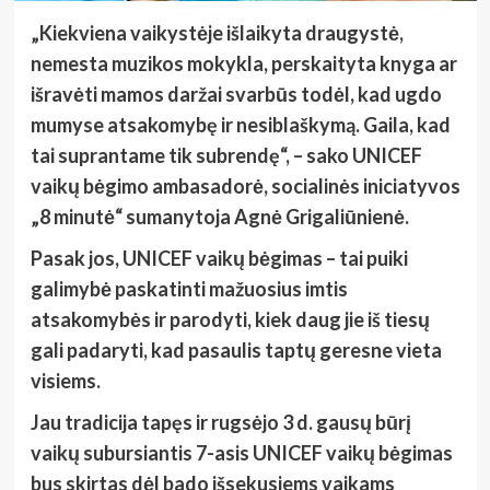
„Kiekviena vaikystėje išlaikyta draugystė,
nemesta muzikos mokykla, perskaityta knyga ar
išravėti mamos daržai svarbūs todėl, kad ugdo
mumyse atsakomybę ir nesiblaškymą. Gaila, kad
tai suprantame tik subrendę“, – sako UNICEF
vaikų bėgimo ambasadorė, socialinės iniciatyvos
„8 minutė“ sumanytoja Agnė Grigaliūnienė.
Pasak jos, UNICEF vaikų bėgimas – tai puiki
galimybė paskatinti mažuosius imtis
atsakomybės ir parodyti, kiek daug jie iš tiesų
gali padaryti, kad pasaulis taptų geresne vieta
visiems.
Jau tradicija tapęs ir rugsėjo 3 d. gausų būrį
vaikų subursiantis 7-asis UNICEF vaikų bėgimas
bus skirtas dėl bado išsekusiems vaikams