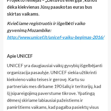
Projekto rėmėjas – „Lietuvos energija“, kurios
dėka kiekvienas Jūsų paaukotas euras bus
skirtas vaikams.
Kviečiame registruotis ir išgelbėti vaiko
gyvenimą Mozambike:
http://www.unicef.lt/unicef-vaiku-begimas-2016/
Apie UNICEF
UNICEF yra daugiausiai vaikų gyvybių išgelbėjanti
organizacija pasaulyje. UNICEF siekia užtikrinti
kiekvieno vaiko teises ir gerovę. Kartu su
partneriais mes dirbame 190 šalių ir teritorijų, kad
šį įsipareigojimą paverstume tikrove. Ypatingą
dėmesį skiriame labiausiai pažeistiems ir
pamirštiems vaikams, kad pagalba pasiektų visus