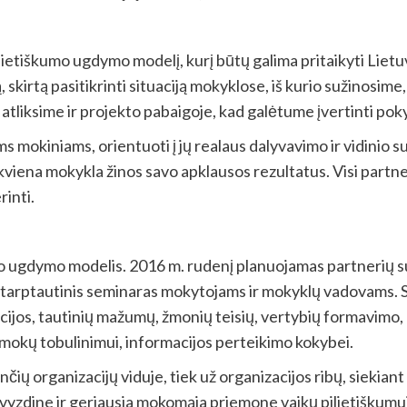
ilietiškumo ugdymo modelį, kurį būtų galima pritaikyti Lietu
 skirtą pasitikrinti situaciją mokyklose, iš kurio sužinosim
 atliksime ir projekto pabaigoje, kad galėtume įvertinti pok
s mokiniams, orientuoti į jų realaus dalyvavimo ir vidinio s
viena mokykla žinos savo apklausos rezultatus. Visi partner
rinti.
rio ugdymo modelis. 2016 m. rudenį planuojamas partnerių su
s tarptautinis seminaras mokytojams ir mokyklų vadovams. 
cijos, tautinių mažumų, žmonių teisių, vertybių formavimo, l
mokų tobulinimui, informacijos perteikimo kokybei.
čių organizacijų viduje, tiek už organizacijos ribų, siekiant 
vyzdine ir geriausia mokomąja priemone vaikų pilietiškumui 