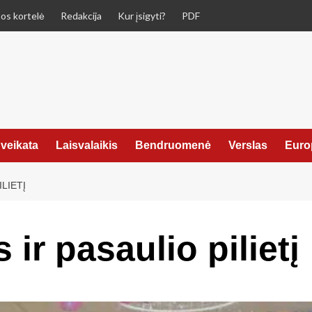
os kortelė
Redakcija
Kur įsigyti?
PDF
veikata
Laisvalaikis
Bendruomenė
Verslas
Euro
LIETĮ
 ir pasaulio pilietį