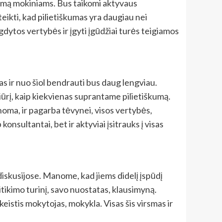
dimą mokiniams. Bus taikomi aktyvaus
ikti, kad pilietiškumas yra daugiau nei
ytos vertybės ir įgyti įgūdžiai turės teigiamos
las ir nuo šiol bendrauti bus daug lengviau.
ūrį, kaip kiekvienas suprantame pilietiškumą.
inoma, ir pagarba tėvynei, visos vertybės,
konsultantai, bet ir aktyviai įsitrauks į visas
diskusijose. Manome, kad jiems didelį įspūdį
itikimo turinį, savo nuostatas, klausimyną.
istis mokytojas, mokykla. Visas šis virsmas ir