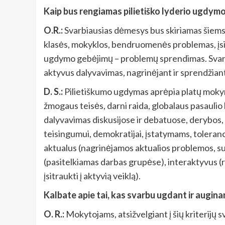
Kaip bus rengiamas pilietiško lyderio ugdymo m
O.R.:
Svarbiausias dėmesys bus skiriamas šiems 
klasės, mokyklos, bendruomenės problemas, įsit
ugdymo gebėjimų – problemų sprendimas. Svarbu
aktyvus dalyvavimas, nagrinėjant ir sprendžiant
D. S.:
Pilietiškumo ugdymas aprėpia platų mokymos
žmogaus teisės, darni raida, globalaus pasaulio
dalyvavimas diskusijose ir debatuose, derybos, 
teisingumui, demokratijai, įstatymams, toleranci
aktualus (nagrinėjamos aktualios problemos, su
(pasitelkiamas darbas grupėse), interaktyvus (r
įsitraukti į aktyvią veiklą).
Kalbate apie tai, kas svarbu ugdant ir auginan
O. R.:
Mokytojams, atsižvelgiant į šių kriterijų s