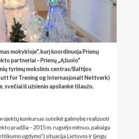
mas mokykloje“, kurį koordinuoja Prienų
ekto partneriai – Prienų „Ąžuolo“
nių tyrimų mokslinis centras/Baltijos
itutt for Trening og Internasjonalt Nettverk)
, svečiai iš užsienio apsilankė Išlaužo,
rojektų konkursas suteikė galimybę realizuoti
jekto pradžia – 2015 m. rugsėjo mėnuo, pabaiga
ietiškumo ugdymo“) situacija Lietuvos ir (jeigu