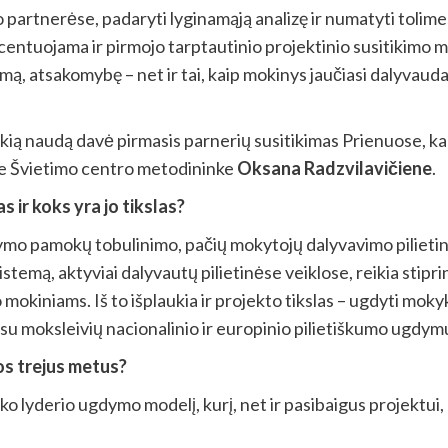
partnerėse, padaryti lyginamąją analizę ir numatyti tolime
entuojama ir pirmojo tarptautinio projektinio susitikimo 
, atsakomybę – net ir tai, kaip mokinys jaučiasi dalyvaudama
i, kokią naudą davė pirmasis parnerių susitikimas Prienuose,
re Švietimo centro metodininke
Oksana Radzvilavičiene
.
 ir koks yra jo tikslas?
ymo pamokų tobulinimo, pačių mokytojų dalyvavimo pilietinė
istemą, aktyviai dalyvautų pilietinėse veiklose, reikia stipri
vo mokiniams. Iš to išplaukia ir projekto tikslas – ugdyti mok
s su moksleivių nacionalinio ir europinio pilietiškumo ugdym
os trejus metus?
 lyderio ugdymo modelį, kurį, net ir pasibaigus projektui, bu