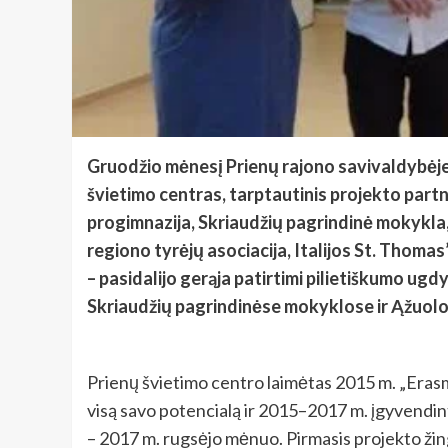
Gruodžio mėnesį Prienų rajono savivaldybėje
švietimo centras, tarptautinis projekto partn
progimnazija, Skriaudžių pagrindinė mokykla, 
regiono tyrėjų asociacija, Italijos St. Thoma
– pasidalijo gerąja patirtimi pilietiškumo ugd
Skriaudžių pagrindinėse mokyklose ir Ąžuolo
Prienų švietimo centro laimėtas 2015 m. „Eras
visą savo potencialą ir 2015–2017 m. įgyvendin
– 2017 m. rugsėjo mėnuo. Pirmasis projekto žingsn