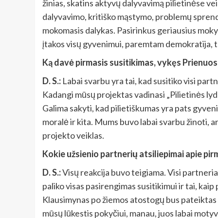
žinias, skatins aktyvų dalyvavimą pilietinėse 
dalyvavimo, kritiško mąstymo, problemų sprendim
mokomasis dalykas. Pasirinkus geriausius mokym
įtakos visų gyvenimui, paremtam demokratija, t
Ką davė pirmasis susitikimas, vykęs Prienuo
D. S.:
Labai svarbu yra tai, kad susitiko visi par
Kadangi mūsų projektas vadinasi „Pilietinės ly
Galima sakyti, kad pilietiškumas yra pats gyvenim
moralė ir kita. Mums buvo labai svarbu žinoti, ar 
projekto veiklas.
Kokie užsienio partnerių atsiliepimai apie pir
D. S.:
Visų reakcija buvo teigiama. Visi partneri
paliko visas pasirengimas susitikimui ir tai, ka
Klausimynas po žiemos atostogų bus pateiktas mo
mūsų lūkestis pokyčiui, manau, juos labai motyvav