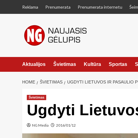
Skip
Reklama
Prenumerata
Prenumerata internetu
Šeim
to
content
Aktualijos
Švietimas
Kultūra
Sportas
S
HOME
ŠVIETIMAS
UGDYTI LIETUVOS IR PASAULIO PI
Švietimas
Ugdyti Lietuvos
NG Media
2016/01/12