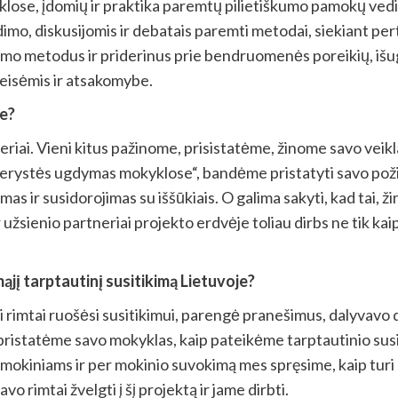
veiklose, įdomių ir praktika paremtų pilietiškumo pamokų ve
o, diskusijomis ir debatais paremti metodai, siekiant perte
o metodus ir priderinus prie bendruomenės poreikių, išugd
eisėmis ir atsakomybe.
se?
tneriai. Vieni kitus pažinome, prisistatėme, žinome savo veik
derystės ugdymas mokyklose“, bandėme pristatyti savo poži
as ir susidorojimas su iššūkiais. O galima sakyti, kad tai, ž
užsienio partneriai projekto erdvėje toliau dirbs ne tik kaip 
mąjį tarptautinį susitikimą Lietuvoje?
ai rimtai ruošėsi susitikimui, parengė pranešimus, dalyvavo 
ip pristatėme savo mokyklas, kaip pateikėme tarptautinio sus
kiniams ir per mokinio suvokimą mes spręsime, kaip turi ke
o rimtai žvelgti į šį projektą ir jame dirbti.