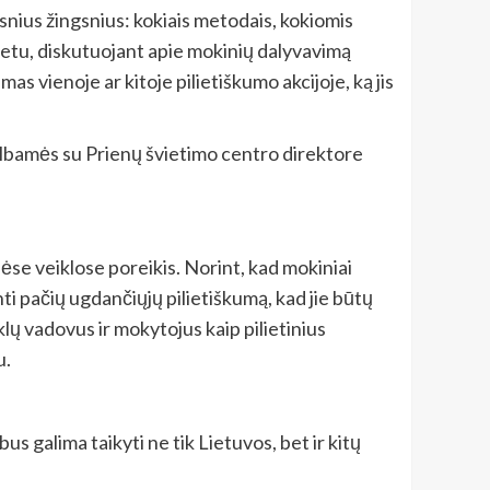
snius žingsnius: kokiais metodais, kokiomis
metu, diskutuojant apie mokinių dalyvavimą
s vienoje ar kitoje pilietiškumo akcijoje, ką jis
 kalbamės su Prienų švietimo centro direktore
se veiklose poreikis. Norint, kad mokiniai
nti pačių ugdančiųjų pilietiškumą, kad jie būtų
yklų vadovus ir mokytojus kaip pilietinius
u.
s galima taikyti ne tik Lietuvos, bet ir kitų