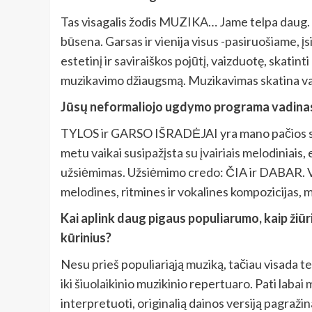
Tas visagalis žodis MUZIKA… Jame telpa daug. Mu
būsena. Garsas ir vienija visus -pasiruošiame, į
estetinį ir saviraiškos pojūtį, vaizduotę, skatint
muzikavimo džiaugsmą. Muzikavimas skatina vaikų
Jūsų neformaliojo ugdymo programa vadinasi „
TYLOS ir GARSO IŠRADĖJAI yra mano pačios suku
metu vaikai susipažįsta su įvairiais melodiniais,
užsiėmimas. Užsiėmimo credo: ČIA ir DABAR. Vei
melodines, ritmines ir vokalines kompozicijas,
Kai aplink daug pigaus populiarumo, kaip žiūri
kūrinius?
Nesu prieš populiariąją muziką, tačiau visada tei
iki šiuolaikinio muzikinio repertuaro. Pati labai
interpretuoti, originalią dainos versiją pagražin