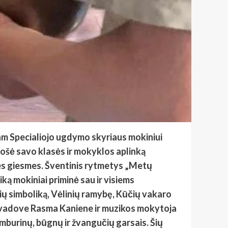
nam Specialiojo ugdymo skyriaus mokiniui
uošė savo klasės ir mokyklos aplinką
es giesmes. Šventinis rytmetys „Metų
ką mokiniai priminė sau ir visiems
nių simboliką, Vėlinių ramybę, Kūčių vakaro
ai“ vadove Rasma Kaniene ir muzikos mokytoja
tamburinų, būgnų ir žvangučių garsais. Šių