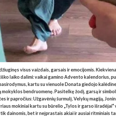
džiuginęs visus vaizdais, garsais ir emocijomis. Kiekvie
iško laiko dalimi: vaikai gamino Advento kalendorius, p
 pasirodymus, kartu su vienuole Donata giedojo kalėdin
ą mokyklos bendruomenę. Pasitelkę žodį, garsą ir simboli
tes ir papročius: Užgavėnių šurmulį, Velykų magiją, Joni
yriaus mokiniai kartu su būrelio „Tylos ir garso išradėj
k dainomis, bet ir neįprastais akiai ir ausiai ritminiais 