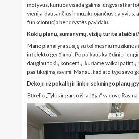
motyvus, kuriuos visada galima lengvai atkartot
vienija klausančius ir muzikuojančius dalyvius, a
funkcionuoja bendrystės pavidalu.
Kokių planų, sumanymų, vizijų turite ateičiai
Mano planai yra susiję su tolimesniu muzikinės mi
intelekto gerėjimui. Po puikaus kalėdinio rengin
daugiau tokių koncertų, kuriame vaikai patirtų 
pasitikėjimą savimi. Manau, kad ateityje savo g
Dėkoju už pokalbį ir linkiu sėkmingo planų į
Būrelio „Tylos ir garso išradėjai“ vadovę Rasm