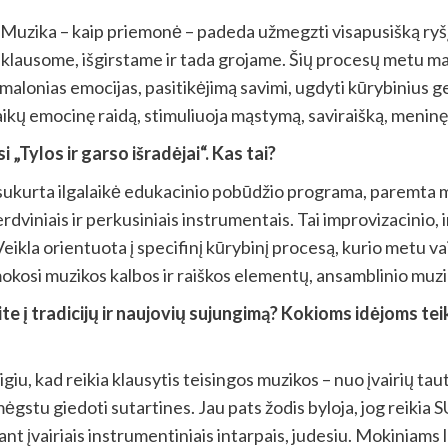
zika – kaip priemonė – padeda užmegzti visapusišką ryšį. Mu
siklausome, išgirstame ir tada grojame. Šių procesų metu man
i malonias emocijas, pasitikėjimą savimi, ugdyti kūrybinius ge
 emocinę raidą, stimuliuoja mąstymą, saviraišką, meninę iš
Tylos ir garso išradėjai“. Kas tai?
rta ilgalaikė edukacinio pobūdžio programa, paremta muzi
 erdviniais ir perkusiniais instrumentais. Tai improvizacinio
kla orientuota į specifinį kūrybinį procesą, kurio metu va
 mokosi muzikos kalbos ir raiškos elementų, ansamblinio muz
te į tradicijų ir naujovių sujungimą? Kokioms idėjoms tei
giu, kad reikia klausytis teisingos muzikos – nuo įvairių tau
 mėgstu giedoti sutartines. Jau pats žodis byloja, jog reikia 
ant įvairiais instrumentiniais intarpais, judesiu. Mokiniams 