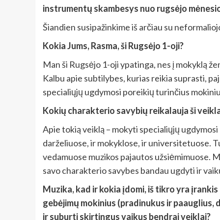
instrumentų skambesys nuo rugsėjo mėnesio 
Šiandien susipažinkime iš arčiau su neformalioj
Kokia Jums, Rasma, ši Rugsėjo 1-oji?
Man ši Rugsėjo 1-oji ypatinga, nes į mokyklą žen
Kalbu apie subtilybes, kurias reikia suprasti, 
specialiųjų ugdymosi poreikių turinčius mokiniu
Kokių charakterio savybių reikalauja ši veikl
Apie tokią veiklą – mokyti specialiųjų ugdymosi 
darželiuose, ir mokyklose, ir universitetuose. Tu
vedamuose muzikos pajautos užsiėmimuose. Manau
savo charakterio savybes bandau ugdyti ir vaik
Muzika, kad ir kokia įdomi, iš tikro yra įranki
gebėjimų mokinius (pradinukus ir paauglius, di
ir suburti skirtingus vaikus bendrai veiklai?