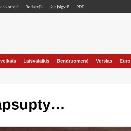
os kortelė
Redakcija
Kur įsigyti?
PDF
veikata
Laisvalaikis
Bendruomenė
Verslas
Euro
 apsupty…