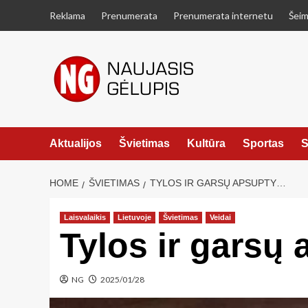
Skip
Reklama
Prenumerata
Prenumerata internetu
Šeim
to
content
Aktualijos
Švietimas
Kultūra
Sportas
S
HOME
ŠVIETIMAS
TYLOS IR GARSŲ APSUPTY…
Laisvalaikis
Lietuvoje
Švietimas
Veidai
Tylos ir garsų
NG
2025/01/28