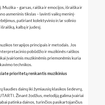
zika – garsas, raiška ir emocijos, išraiška ir
o asmeninis tikslas – lavinti vaikų meninį-
bėjimus, patiriant kolektyvinio ir/ar solinio
raišką, kalbą ir judesį.
kos terapijos principais ir metodais. Jos
, interpretacinio pobūdžio ir muzikinės raiškos
ikai įvairiomis muzikinėmis priemonėmis kuria
ikavimo technikos.
kiate prioritetą renkantis muzikinius
tų liaudies dainų iki žymiausių klasikos šedevrų,
SUTARTI. Žinant žodžius, melodiją galima įvairiai
labai patinka dainos, turinčios pasikartojančius