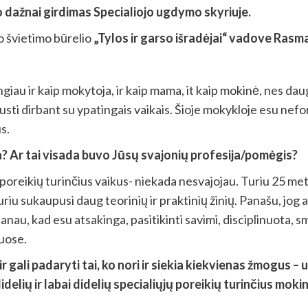
dažnai girdimas Specialiojo ugdymo skyriuje.
o švietimo būrelio
„Tylos ir garso išradėjai“ vadove Rasm
giau ir kaip mokytoja, ir kaip mama, it kaip mokinė, nes daug
pajusti dirbant su ypatingais vaikais. Šioje mokykloje esu n
s.
a? Ar tai visada buvo Jūsų svajonių profesija/pomėgis?
poreikių turinčius vaikus- niekada nesvajojau. Turiu 25 metų
riu sukaupusi daug teorinių ir praktinių žinių. Panašu, jog a
, kad esu atsakinga, pasitikinti savimi, disciplinuota, sm
uose.
s ir gali padaryti tai, ko nori ir siekia kiekvienas žmogus 
delių ir labai didelių specialiųjų poreikių turinčius mok