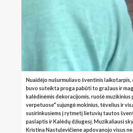
Nuaidėjo nušurmuliavo šventinis laikotarpis, 
buvo suteikta proga pabūti to gražaus ir mag
kalėdinėmis dekoracijomis, ruošė muzikinius
verpetuose“ sujungė mokinius, tėvelius ir vis
susirinkusiems į rytmetį lietuvių tautos šven
paslaptis ir Kalėdų džiugesį. Muzikaliausi sk
Kristina Nastulevičiene apdovanojo visus ne ti