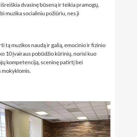
išreiškia dvasinę būseną ir teikia pramogų,
i muzika socialiniu požiūriu, nes ji
 tą muzikos naudą ir galią, emocinio ir fizinio
ko 10 įvairaus pobūdžio kūrinių, norisi kuo
jų kompetenciją, sceninę patirtį bei
is mokyklomis.