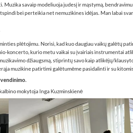
i. Muzika savaip modeliuoja judesį ir mąstymą, bendravimu 
tspindi bei perteikia net nemuzikines idėjas. Man labai svarb
?
nties plėtojimu. Norisi, kad kuo daugiau vaikų galėtų patirti
io-koncerto, kurio metu vaikai su įvairiais instrumentai atli
muzikavimo džiaugsmą, stiprintų savo kaip atlikėjų/klausyto
erąja muzikine patirtimi galėtumėme pasidalinti ir su kitom
gyvendinimo.
ą kalbino mokytoja Inga Kuzminskienė