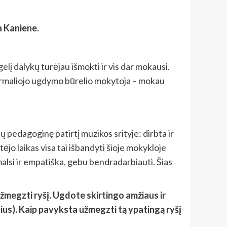
a Kaniene.
elį dalykų turėjau išmokti ir vis dar mokausi.
eformaliojo ugdymo būrelio mokytoja – mokau
 pedagoginę patirtį muzikos srityje: dirbta ir
tėjo laikas visa tai išbandyti šioje mokykloje
alsi ir empatiška, gebu bendradarbiauti. Šias
– užmegzti ryšį. Ugdote skirtingo amžiaus ir
inius). Kaip pavyksta užmegzti tą ypatingą ryšį