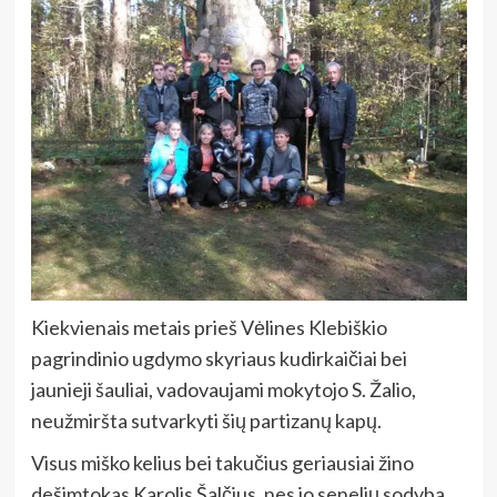
Kiekvienais metais prieš Vėlines Klebiškio
pagrindinio ugdymo skyriaus kudirkaičiai bei
jaunieji šauliai, vadovaujami mokytojo S. Žalio,
neužmiršta sutvarkyti šių partizanų kapų.
Visus miško kelius bei takučius geriausiai žino
dešimtokas Karolis Šalčius, nes jo senelių sodyba