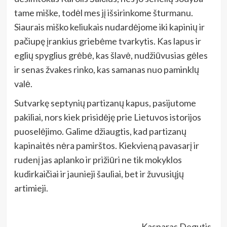
tame miške, todėl mes jį išsirinkome šturmanu.
Siaurais miško keliukais nudardėjome iki kapinių ir
pačiupę įrankius griebėme tvarkytis. Kas lapus ir
eglių spyglius grėbė, kas šlavė, nudžiūvusias gėles
ir senas žvakes rinko, kas samanas nuo paminklų
valė.
Sutvarkę septynių partizanų kapus, pasijutome
pakiliai, nors kiek prisidėję prie Lietuvos istorijos
puoselėjimo. Galime džiaugtis, kad partizanų
kapinaitės nėra pamirštos. Kiekvieną pavasarį ir
rudenį jas aplanko ir prižiūri ne tik mokyklos
kudirkaičiai ir jaunieji šauliai, bet ir žuvusiųjų
artimieji.
Kasparas Degutis,