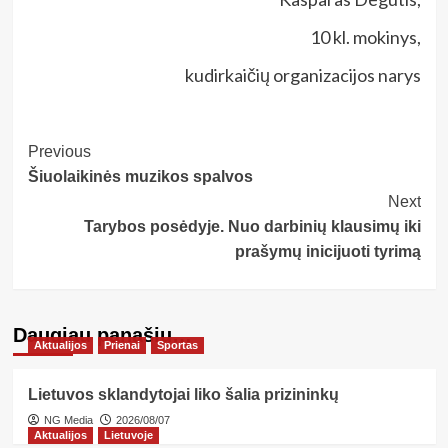
10 kl. mokinys,
kudirkaičių organizacijos narys
Post
Previous
Šiuolaikinės muzikos spalvos
Navigation
Next
Tarybos posėdyje. Nuo darbinių klausimų iki
prašymų inicijuoti tyrimą
Daugiau panašių…
Aktualijos
Prienai
Sportas
Lietuvos sklandytojai liko šalia prizininkų
NG Media
2026/08/07
Aktualijos
Lietuvoje