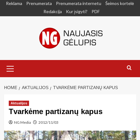
Skip
Reklama
Prenumerata
Prenumerata internetu
Šeimos kortelė
to
Redakcija
Kur įsigyti?
PDF
content
Primary
Menu
HOME
AKTUALIJOS
TVARKĖME PARTIZANŲ KAPUS
Aktualijos
Tvarkėme partizanų kapus
NG Media
2012/11/03