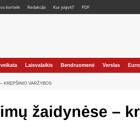
os kortelė
Redakcija
Kur įsigyti?
PDF
veikata
Laisvalaikis
Bendruomenė
Verslas
Euro
 – KREPŠINIO VARŽYBOS
eimų žaidynėse – k