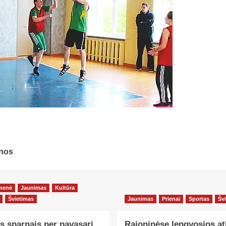
inos
menė
Jaunimas
Kultūra
Švietimas
Jaunimas
Prienai
Sportas
Šv
s sparnais per pavasarį
Rajoninėse lengvosios at