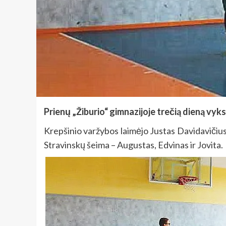
Prienų „Žiburio“ gimnazijoje trečią dieną vyk
Krepšinio varžybos laimėjo Justas Davidavičius 
Stravinskų šeima – Augustas, Edvinas ir Jovita.