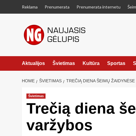
Skip
Reklama
Prenumerata
Prenumerata internetu
Šeim
to
content
Aktualijos
Švietimas
Kultūra
Sportas
S
HOME
ŠVIETIMAS
TREČIĄ DIENA ŠEIMŲ ŽAIDYNĖSE
Švietimas
Trečią diena š
varžybos