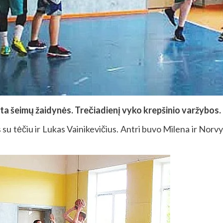
sta šeimų žaidynės. Trečiadienį vyko krepšinio varžybos.
su tėčiu ir Lukas Vainikevičius. Antri buvo Milena ir Norv