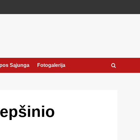
pos Sąjunga
Fotogalerija
repšinio