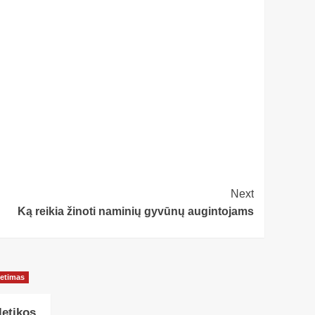
Next
Ką reikia žinoti naminių gyvūnų augintojams
ietimas
letikos