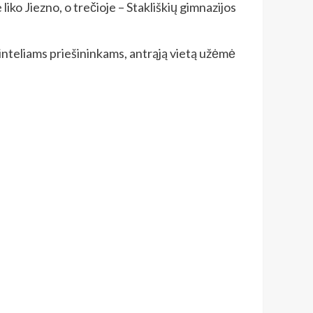
iko Jiezno, o trečioje – Stakliškių gimnazijos
ninteliams priešininkams, antrąją vietą užėmė