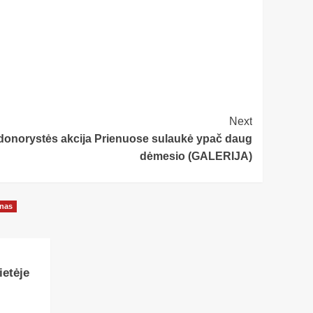
Next
 donorystės akcija Prienuose sulaukė ypač daug
dėmesio (GALERIJA)
onas
etėje