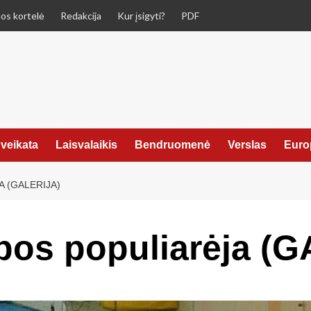
os kortelė
Redakcija
Kur įsigyti?
PDF
veikata
Laisvalaikis
Bendruomenė
Verslas
Euro
 (GALERIJA)
ybos populiarėja (