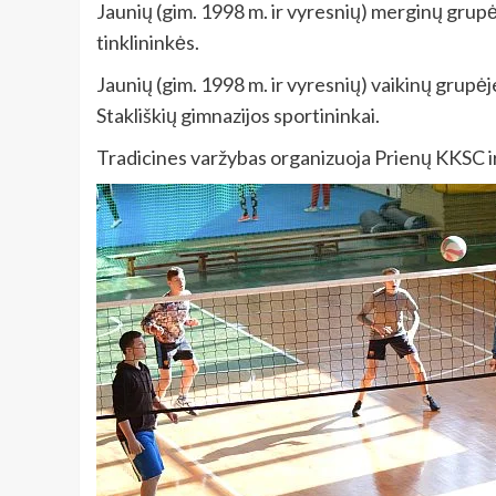
Jaunių (gim. 1998 m. ir vyresnių) merginų grupėj
tinklininkės.
Jaunių (gim. 1998 m. ir vyresnių) vaikinų grupėj
Stakliškių gimnazijos sportininkai.
Tradicines varžybas organizuoja Prienų KKSC ir