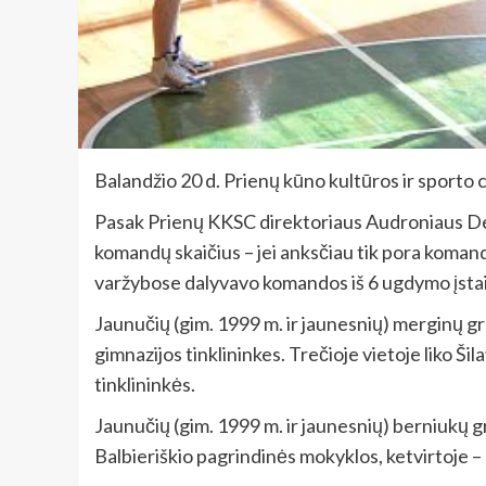
Balandžio 20 d. Prienų kūno kultūros ir sporto 
Pasak Prienų KKSC direktoriaus Audroniaus Delt
komandų skaičius – jei anksčiau tik pora koman
varžybose dalyvavo komandos iš 6 ugdymo įsta
Jaunučių (gim. 1999 m. ir jaunesnių) merginų gr
gimnazijos tinklininkes. Trečioje vietoje liko 
tinklininkės.
Jaunučių (gim. 1999 m. ir jaunesnių) berniukų gr
Balbieriškio pagrindinės mokyklos, ketvirtoje –