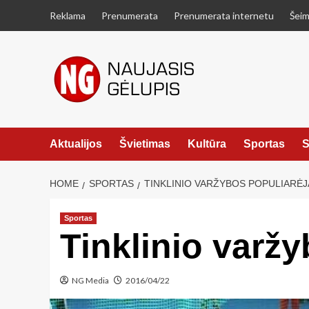
Skip
Reklama
Prenumerata
Prenumerata internetu
Šeim
to
content
Aktualijos
Švietimas
Kultūra
Sportas
S
HOME
SPORTAS
TINKLINIO VARŽYBOS POPULIARĖJA
Sportas
Tinklinio varž
NG Media
2016/04/22