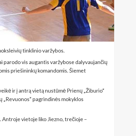
ksleivių tinklinio varžybos.
ai parodo vis augantis varžybose dalyvaujančių
liomis priešininkų komandomis. Šiemet
eikė ir į antrą vietą nustūmė Prienų „Žiburio“
rienų „Revuonos“ pagrindinės mokyklos
Antroje vietoje liko Jiezno, trečioje –