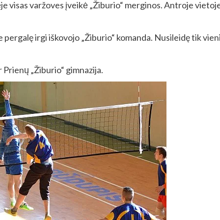
e visas varžoves įveikė „Žiburio“ merginos. Antroje vietoje l
e pergalę irgi iškovojo „Žiburio“ komanda. Nusileidę tik vie
 Prienų „Žiburio“ gimnazija.