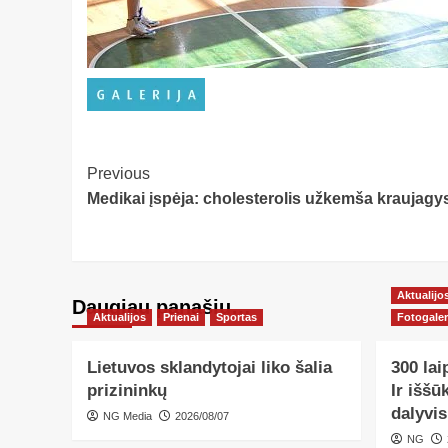
Post
Previous
Medikai įspėja: cholesterolis užkemša kraujagy
Navigation
Aktualijo
Daugiau panašių…
Aktualijos
Prienai
Sportas
Fotogaler
Lietuvos sklandytojai liko šalia
300 lai
prizininkų
Ir iššū
dalyvis
NG Media
2026/08/07
NG