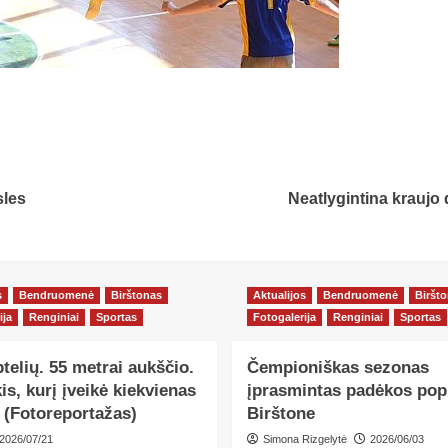
sles
Neatlygintina kraujo
s
Bendruomenė
Birštonas
Aktualijos
Bendruomenė
Biršt
ija
Renginiai
Sportas
Fotogalerija
Renginiai
Sportas
ptelių. 55 metrai aukščio.
Čempioniškas sezonas
kis, kurį įveikė kiekvienas
įprasmintas padėkos popi
 (Fotoreportažas)
Birštone
2026/07/21
Simona Rizgelytė
2026/06/03