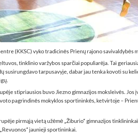
centre (KKSC) vyko tradicinės Prienų rajono savivaldybės mo
uvos, tinklinio varžybos sparčiai populiarėja. Tai geriausi
dų susirungdavo tarpusavyje, dabar jau tenka kovoti su ke
igų.
upėje stipriausios buvo Jiezno gimnazijos moksleivės. Jos įv
Šilavoto pagrindinės mokyklos sportininkės, ketvirtoje – P
upėje pirmąją vietą užėmė „Žiburio“ gimnazijos tinklininkai. 
 „Revuonos“ jaunieji sportininkai.