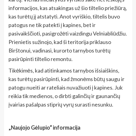
informacijos, kas atsakingas už šio tiltelio priežiūrą,
kas turėtų jį atstatyti. Anot vyriškio, tiltelis buvo
patogus ne tik patekti į kapines, bet ir
pasivaikščioti, pasigrožėti vaizdingu Velniabliūdžiu.
Prienietis sužinojo, kad ši teritorija priklauso
Birštonui, vadinasi, kurorto tarnybos turėtų
pasirūpinti tiltelio remontu.
Tikėkimės, kad atitinkamos tarnybos išsiaiškins,
kas turėtų pasirūpinti, kad žmonėms būtų saugu ir
patogu nueiti ar rateliais nuvažiuoti į kapines. Juk
reikia tik medienos, o dirbti galinčių ir gaunančių
įvairias pašalpas stiprių vyrų surasti nesunku.
„Naujojo Gėlupio“ informacija