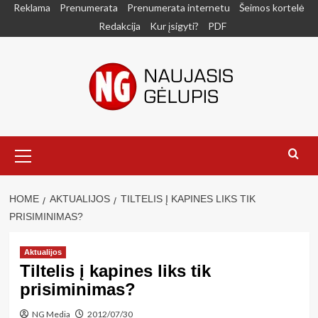
Skip
Reklama
Prenumerata
Prenumerata internetu
Šeimos kortelė
to
Redakcija
Kur įsigyti?
PDF
content
Primary
Menu
HOME
AKTUALIJOS
TILTELIS Į KAPINES LIKS TIK
PRISIMINIMAS?
Aktualijos
Tiltelis į kapines liks tik
prisiminimas?
NG Media
2012/07/30