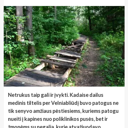
Netrukus taip gali ir įvykti. Kadaise dailus
medinis tiltelis per Velniabliūdį buvo patogus ne
tik senyvo amžiaus pėstiesiems, kuriems patogu
nueiti į kapines nuo poliklinikos pusės, bet ir
žmonėms su negalia, kurie atvažiuodavo