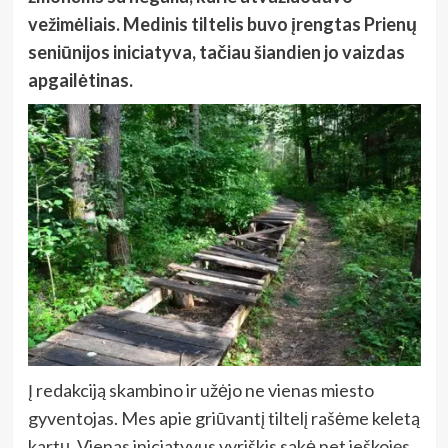
vežimėliais. Medinis tiltelis buvo įrengtas Prienų
seniūnijos iniciatyva, tačiau šiandien jo vaizdas
apgailėtinas.
Į redakciją skambino ir užėjo ne vienas miesto
gyventojas. Mes apie griūvantį tiltelį rašėme keletą
kartų. Vienas iniciatyvus vyriškis sakė net ieškojęs