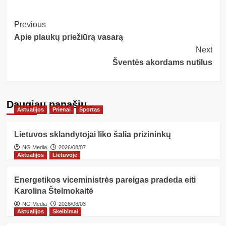
Post
Previous
Apie plaukų priežiūrą vasarą
Navigation
Next
Šventės akordams nutilus
Daugiau panašių…
Aktualijos
Prienai
Sportas
Lietuvos sklandytojai liko šalia prizininkų
NG Media
2026/08/07
Aktualijos
Lietuvoje
Energetikos viceministrės pareigas pradeda eiti
Karolina Štelmokaitė
NG Media
2026/08/03
Aktualijos
Skelbimai