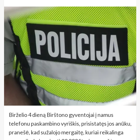
Birželio 4 dieną Birštono gyventojai į namus
telefonu paskambino vyriškis, prisistatęs jos anūku,
pranešė, kad sužalojo mergaitę, kuriai reikalinga