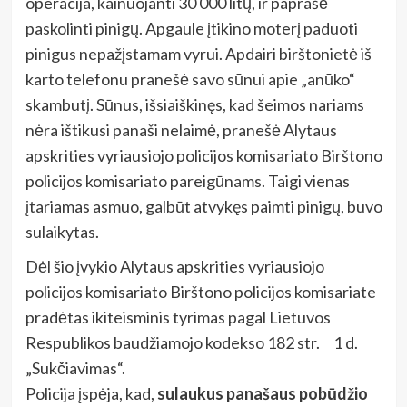
operacija, kainuojanti 30 000 litų, ir paprašė
paskolinti pinigų. Apgaule įtikino moterį paduoti
pinigus nepažįstamam vyrui. Apdairi birštonietė iš
karto telefonu pranešė savo sūnui apie „anūko“
skambutį. Sūnus, išsiaiškinęs, kad šeimos nariams
nėra ištikusi panaši nelaimė, pranešė Alytaus
apskrities vyriausiojo policijos komisariato Birštono
policijos komisariato pareigūnams. Taigi vienas
įtariamas asmuo, galbūt atvykęs paimti pinigų, buvo
sulaikytas.
Dėl šio įvykio Alytaus apskrities vyriausiojo
policijos komisariato Birštono policijos komisariate
pradėtas ikiteisminis tyrimas pagal Lietuvos
Respublikos baudžiamojo kodekso 182 str. 1 d.
„Sukčiavimas“.
Policija įspėja, kad,
sulaukus panašaus pobūdžio