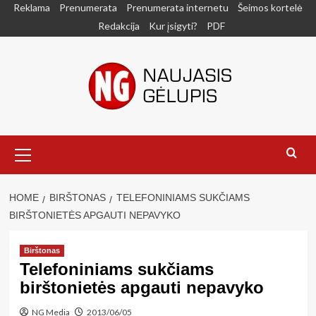
Skip
Reklama
Prenumerata
Prenumerata internetu
Šeimos kortelė
to
Redakcija
Kur įsigyti?
PDF
content
Primary
Menu
HOME
BIRŠTONAS
TELEFONINIAMS SUKČIAMS
BIRŠTONIETĖS APGAUTI NEPAVYKO
Birštonas
Telefoniniams sukčiams
birštonietės apgauti nepavyko
NG Media
2013/06/05