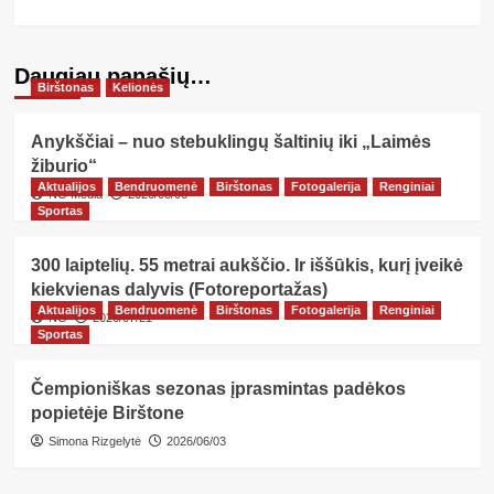
Daugiau panašių…
Birštonas
Kelionės
Anykščiai – nuo stebuklingų šaltinių iki „Laimės
žiburio“
Aktualijos
Bendruomenė
Birštonas
Fotogalerija
Renginiai
NG Media
2026/08/06
Sportas
300 laiptelių. 55 metrai aukščio. Ir iššūkis, kurį įveikė
kiekvienas dalyvis (Fotoreportažas)
Aktualijos
Bendruomenė
Birštonas
Fotogalerija
Renginiai
NG
2026/07/21
Sportas
Čempioniškas sezonas įprasmintas padėkos
popietėje Birštone
Simona Rizgelytė
2026/06/03