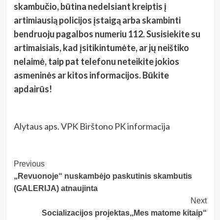
skambučio, būtina nedelsiant kreiptis į
artimiausią policijos įstaigą arba skambinti
bendruoju pagalbos numeriu 112. Susisiekite su
artimaisiais, kad įsitikintumėte, ar jų neištiko
nelaimė, taip pat telefonu neteikite jokios
asmeninės ar kitos informacijos. Būkite
apdairūs!
Alytaus aps. VPK Birštono PK informacija
Post
Previous
„Revuonoje“ nuskambėjo paskutinis skambutis
Navigation
(GALERIJA) atnaujinta
Next
Socializacijos projektas,,Mes matome kitaip“