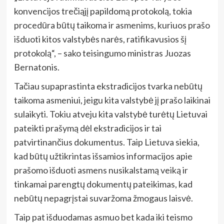
konvencijos trečiąjį papildomą protokolą, tokia
procedūra būtų taikoma ir asmenims, kuriuos prašo
išduoti kitos valstybės narės, ratifikavusios šį
protokolą“, – sako teisingumo ministras Juozas
Bernatonis.
Tačiau supaprastinta ekstradicijos tvarka nebūtų
taikoma asmeniui, jeigu kita valstybė jį prašo laikinai
sulaikyti. Tokiu atveju kita valstybė turėtų Lietuvai
pateikti prašymą dėl ekstradicijos ir tai
patvirtinančius dokumentus. Taip Lietuva siekia,
kad būtų užtikrintas išsamios informacijos apie
prašomo išduoti asmens nusikalstamą veiką ir
tinkamai parengtų dokumentų pateikimas, kad
nebūtų nepagrįstai suvaržoma žmogaus laisvė.
Taip pat išduodamas asmuo bet kada iki teismo