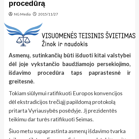
procedūrą
NG Media
2015/11/27
Asmenų, sutinkančių būti išduoti kitai valstybei
dėl joje vykstančio baudžiamojo persekiojimo,
išdavimo procedūra taps paprastesnė ir
greitesnė.
Tokiam siūlymui ratifikuoti Europos konvencijos
dėl ekstradicijos trečiąjį papildomą protokolą
pritarta Vyriausybės posėdyje. Jį prezidentės
teikimu dar turės ratifikuoti Seimas.
Šiuo metu supaprastinta asmenų išdavimo tvarka