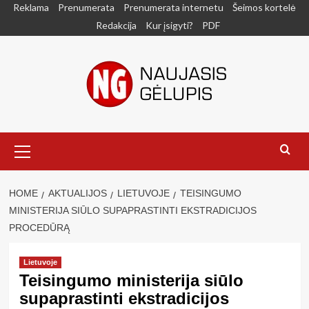
Skip
Reklama
Prenumerata
Prenumerata internetu
Šeimos kortelė
to
Redakcija
Kur įsigyti?
PDF
content
Primary
Menu
HOME
AKTUALIJOS
LIETUVOJE
TEISINGUMO
MINISTERIJA SIŪLO SUPAPRASTINTI EKSTRADICIJOS
PROCEDŪRĄ
Lietuvoje
Teisingumo ministerija siūlo
supaprastinti ekstradicijos