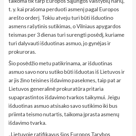
taikoma tik tarp Europos Sąjungos valstybių narių,
t. y. kai prašoma perduoti asmenį pagal Europos
arešto orderį. Tokiu atveju turi būti išduotino
asmens rašytinis sutikimas, o Vilniaus apygardos
teismas per 3 dienas turi surengti posėdį, kuriame
turi dalyvauti išduotinas asmuo, jo gynėjas ir
prokuroras.
Šio posėdžio metu patikrinama, ar išduotinas
asmuo savo noru sutiko būti išduotas iš Lietuvos ir
ar jis žino teisines išdavimo pasekmes, taip pat ar
Lietuvos generalinė prokuratūra pritaria
supaprastintos išdavimo tvarkos taikymui. Jeigu
išduotinas asmuo atsisako savo sutikimo iki bus
priimta teismo nutartis, taikoma įprasta asmenų
išdavimo tvarka.
„Lietuvoje ratifikavus šios Europos Tarybos