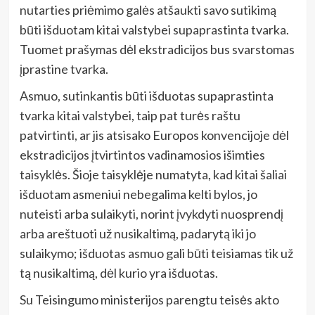
nutarties priėmimo galės atšaukti savo sutikimą
būti išduotam kitai valstybei supaprastinta tvarka.
Tuomet prašymas dėl ekstradicijos bus svarstomas
įprastine tvarka.
Asmuo, sutinkantis būti išduotas supaprastinta
tvarka kitai valstybei, taip pat turės raštu
patvirtinti, ar jis atsisako Europos konvencijoje dėl
ekstradicijos įtvirtintos vadinamosios išimties
taisyklės. Šioje taisyklėje numatyta, kad kitai šaliai
išduotam asmeniui nebegalima kelti bylos, jo
nuteisti arba sulaikyti, norint įvykdyti nuosprendį
arba areštuoti už nusikaltimą, padarytą iki jo
sulaikymo; išduotas asmuo gali būti teisiamas tik už
tą nusikaltimą, dėl kurio yra išduotas.
Su Teisingumo ministerijos parengtu teisės akto