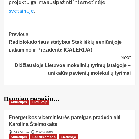
projektu galima susipažinti internetinėje
svetainėje
.
Post
Previous
Radiolokatoriaus statybas Stakliškių seniūnijoje
Navigation
palaimino ir Prezidentė (GALERIJA)
Next
Didžiausioje Lietuvos mokslinių tyrimų įstaigoje –
unikalūs pavienių molekulių tyrimai
Daugiau panašių…
Aktualijos
Lietuvoje
Energetikos viceministrės pareigas pradeda eiti
Karolina Štelmokaitė
NG Media
2026/08/03
Aktualijos
Bendruomenė
Lietuvoje