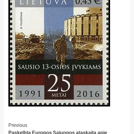
Post
Previous
Paskelbta Europos Sąjungos ataskaita apie