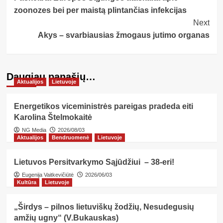
Navigation
zoonozes bei per maistą plintančias infekcijas
Next
Akys – svarbiausias žmogaus jutimo organas
Daugiau panašių…
Aktualijos
Lietuvoje
Energetikos viceministrės pareigas pradeda eiti
Karolina Štelmokaitė
NG Media
2026/08/03
Aktualijos
Bendruomenė
Lietuvoje
Lietuvos Persitvarkymo Sąjūdžiui – 38-eri!
Eugenija Vaitkevičiūtė
2026/06/03
Kultūra
Lietuvoje
„Širdys – pilnos lietuviškų žodžių, Nesudegusių
amžių ugny“ (V.Bukauskas)