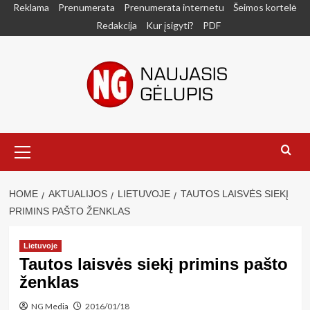
Skip
Reklama
Prenumerata
Prenumerata internetu
Šeimos kortelė
to
Redakcija
Kur įsigyti?
PDF
content
Primary
Menu
HOME
AKTUALIJOS
LIETUVOJE
TAUTOS LAISVĖS SIEKĮ
PRIMINS PAŠTO ŽENKLAS
Lietuvoje
Tautos laisvės siekį primins pašto
ženklas
NG Media
2016/01/18