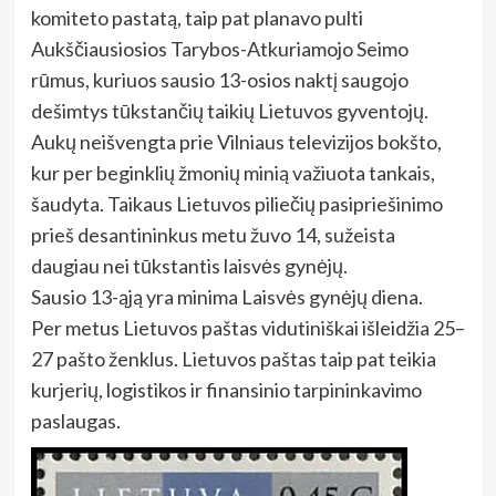
komiteto pastatą, taip pat planavo pulti
Aukščiausiosios Tarybos-Atkuriamojo Seimo
rūmus, kuriuos sausio 13-osios naktį saugojo
dešimtys tūkstančių taikių Lietuvos gyventojų.
Aukų neišvengta prie Vilniaus televizijos bokšto,
kur per beginklių žmonių minią važiuota tankais,
šaudyta. Taikaus Lietuvos piliečių pasipriešinimo
prieš desantininkus metu žuvo 14, sužeista
daugiau nei tūkstantis laisvės gynėjų.
Sausio 13-ąją yra minima Laisvės gynėjų diena.
Per metus Lietuvos paštas vidutiniškai išleidžia 25–
27 pašto ženklus. Lietuvos paštas taip pat teikia
kurjerių, logistikos ir finansinio tarpininkavimo
paslaugas.