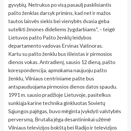
gyvybių. Netrukus po visą pasaulį pasklisiantis
pašto ženklas darsyk primins, kad net ir mažos
tautos laisvės siekis bei vienybės dvasia geba
sutelkti žmones dideliems žygdarbiams“, – teigė
Lietuvos pašto Pašto ženklų leidybos
departamento vadovas Ervinas Vaišnoras.
Kartu su pašto ženklu bus išleistas ir pirmosios
dienos vokas. Antradienį, sausio 12 dieną, pašto
korespondencija, apmokama naujuoju pašto
ženklu, Vilniaus centriniame pašte bus
antspauduojama pirmosios dienos datos spaudu.
1991 m. sausio pradžioje Lietuvoje, pasitelkus
sunkiąja karine technika ginkluotas Sovietų
Sąjungos pajėgas, buvo mėginta įvykdyti valstybės
perversmą. Brutalia jėga desantininkai užėmė
Vilniaus televizijos bokštą bei Radijo ir televizijos