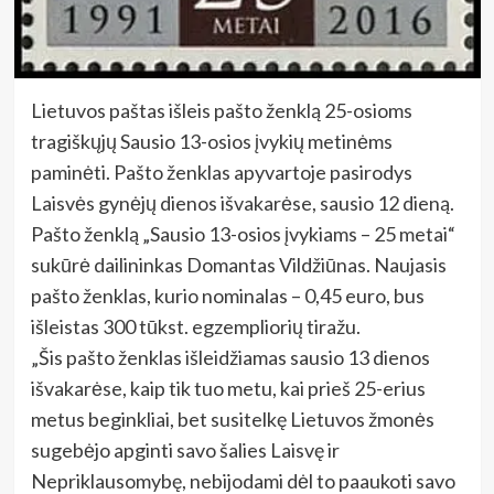
Lietuvos paštas išleis pašto ženklą 25-osioms
tragiškųjų Sausio 13-osios įvykių metinėms
paminėti. Pašto ženklas apyvartoje pasirodys
Laisvės gynėjų dienos išvakarėse, sausio 12 dieną.
Pašto ženklą „Sausio 13-osios įvykiams – 25 metai“
sukūrė dailininkas Domantas Vildžiūnas. Naujasis
pašto ženklas, kurio nominalas – 0,45 euro, bus
išleistas 300 tūkst. egzempliorių tiražu.
„Šis pašto ženklas išleidžiamas sausio 13 dienos
išvakarėse, kaip tik tuo metu, kai prieš 25-erius
metus beginkliai, bet susitelkę Lietuvos žmonės
sugebėjo apginti savo šalies Laisvę ir
Nepriklausomybę, nebijodami dėl to paaukoti savo