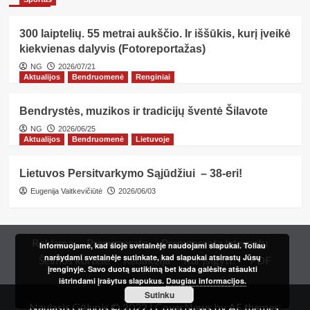
300 laiptelių. 55 metrai aukščio. Ir iššūkis, kurį įveikė
kiekvienas dalyvis (Fotoreportažas)
NG
2026/07/21
Aktualijos
Bendruomenė
Renginiai
Bendrystės, muzikos ir tradicijų šventė Šilavote
NG
2026/06/25
Aktualijos
Bendruomenė
Lietuvoje
Lietuvos Persitvarkymo Sąjūdžiui – 38-eri!
Eugenija Vaitkevičiūtė
2026/06/03
Reklama
Prenumerata
Prenumerata internetu
Informuojame, kad šioje svetainėje naudojami slapukai. Toliau
naršydami svetainėje sutinkate, kad slapukai atsirastų Jūsų
Šeimos kortelė
Redakcija
Kur įsigyti?
PDF
įrenginyje. Savo duotą sutikimą bet kada galėsite atšaukti
ištrindami įrašytus slapukus.
Daugiau informacijos.
Sutinku
Naujasis Gėlupis © 2022
|
CoverNews
by AF themes.