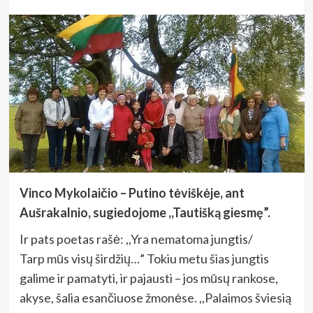
Vinco Mykolaičio – Putino tėviškėje, ant
Aušrakalnio, sugiedojome ,,Tautišką giesmę”.
Ir pats poetas rašė: ,,Yra nematoma jungtis/
Tarp mūs visų širdžių…” Tokiu metu šias jungtis
galime ir pamatyti, ir pajausti – jos mūsų rankose,
akyse, šalia esančiuose žmonėse. ,,Palaimos šviesią