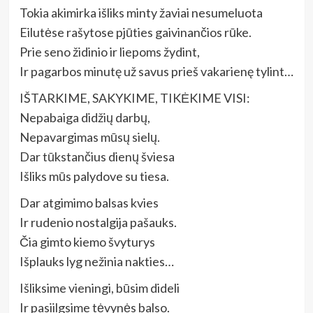
Tokia akimirka išliks minty žaviai nesumeluota
Eilutėse rašytose pjūties gaivinančios rūke.
Prie seno židinio ir liepoms žydint,
Ir pagarbos minutę už savus prieš vakarienę tylint…
IŠTARKIME, SAKYKIME, TIKĖKIME VISI:
Nepabaiga didžių darbų,
Nepavargimas mūsų sielų.
Dar tūkstančius dienų šviesa
Išliks mūs palydove su tiesa.
Dar atgimimo balsas kvies
Ir rudenio nostalgija pašauks.
Čia gimto kiemo švyturys
Išplauks lyg nežinia nakties…
Išliksime vieningi, būsim dideli
Ir pasiilgsime tėvynės balso.