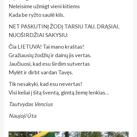
Neleisime užmigt vieni kitiems
Kada be ryžto saulė kils.
NET PASKUTINĮ ŽODĮ TARSIU TAU. DRĄSIAI,
NUOŠIRDŽIAI SAKYSIU:
Čia LIETUVA! Tai mano kraštas!
Gražiausių žodžių ir dainų jis vertas.
Jaučiuosi, kad esu širdim sutvertas
Mylėt ir dirbt vardan Tavęs.
Tik nesakyki, kad esu nevertas!
Visi keliai į šitą šventą, gimtą žemę lenkias…
Tautvydas Vencius
Naujoji Ūta