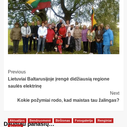
Post
Previous
Lietuviai Baltarusijoje įrengė didžiausią regione
Navigation
saulės elektrinę
Next
Kokie požymiai rodo, kad maistas tau žalingas?
Aktualijos
Bendruomenė
Birštonas
Fotogalerija
Renginiai
Daugiau panašių…
Sportas