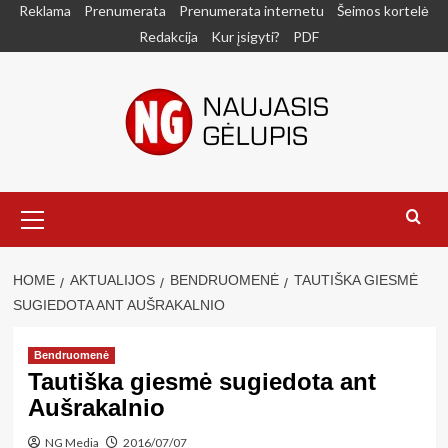
Skip
Reklama
Prenumerata
Prenumerata internetu
Šeimos kortelė
to
Redakcija
Kur įsigyti?
PDF
content
Primary
Menu
HOME
AKTUALIJOS
BENDRUOMENĖ
TAUTIŠKA GIESMĖ
SUGIEDOTA ANT AUŠRAKALNIO
Bendruomenė
Tautiška giesmė sugiedota ant
Aušrakalnio
NG Media
2016/07/07