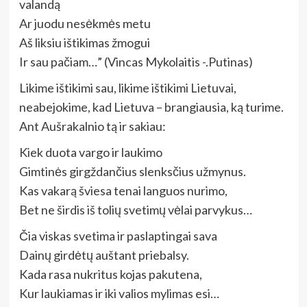
valandą
Ar juodu nesėkmės metu
Aš liksiu ištikimas žmogui
Ir sau pačiam…” (Vincas Mykolaitis -.Putinas)
Likime ištikimi sau, likime ištikimi Lietuvai,
neabejokime, kad Lietuva – brangiausia, ką turime.
Ant Aušrakalnio tą ir sakiau:
Kiek duota vargo ir laukimo
Gimtinės girgždančius slenksčius užmynus.
Kas vakarą šviesa tenai languos nurimo,
Bet ne širdis iš tolių svetimų vėlai parvykus…
Čia viskas svetima ir paslaptingai sava
Dainų girdėtų auštant priebalsy.
Kada rasa nukritus kojas pakutena,
Kur laukiamas ir iki valios mylimas esi…