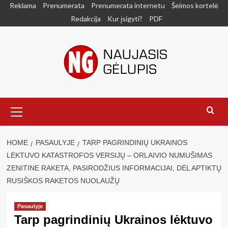
Skip
Reklama
Prenumerata
Prenumerata internetu
Šeimos kortelė
to
Redakcija
Kur įsigyti?
PDF
content
Primary
Menu
HOME
PASAULYJE
TARP PAGRINDINIŲ UKRAINOS
LĖKTUVO KATASTROFOS VERSIJŲ – ORLAIVIO NUMUŠIMAS
ZENITINE RAKETA, PASIRODŽIUS INFORMACIJAI, DĖL APTIKTŲ
RUSIŠKOS RAKETOS NUOLAUŽŲ
Pasaulyje
Tarp pagrindinių Ukrainos lėktuvo