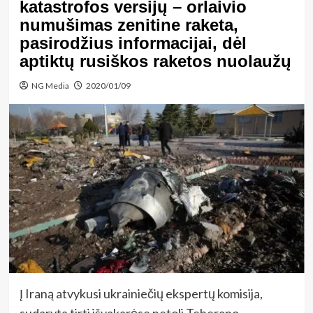
katastrofos versijų – orlaivio
numušimas zenitine raketa,
pasirodžius informacijai, dėl
aptiktų rusiškos raketos nuolaužų
NG Media
2020/01/09
Į Iraną atvykusi ukrainiečių ekspertų komisija,
sudaryta tirti išvakarėse netoli Teherano