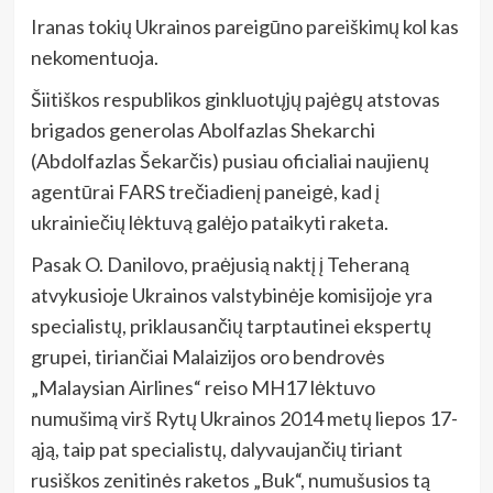
Iranas tokių Ukrainos pareigūno pareiškimų kol kas
nekomentuoja.
Šiitiškos respublikos ginkluotųjų pajėgų atstovas
brigados generolas Abolfazlas Shekarchi
(Abdolfazlas Šekarčis) pusiau oficialiai naujienų
agentūrai FARS trečiadienį paneigė, kad į
ukrainiečių lėktuvą galėjo pataikyti raketa.
Pasak O. Danilovo, praėjusią naktį į Teheraną
atvykusioje Ukrainos valstybinėje komisijoje yra
specialistų, priklausančių tarptautinei ekspertų
grupei, tiriančiai Malaizijos oro bendrovės
„Malaysian Airlines“ reiso MH17 lėktuvo
numušimą virš Rytų Ukrainos 2014 metų liepos 17-
ąją, taip pat specialistų, dalyvaujančių tiriant
rusiškos zenitinės raketos „Buk“, numušusios tą