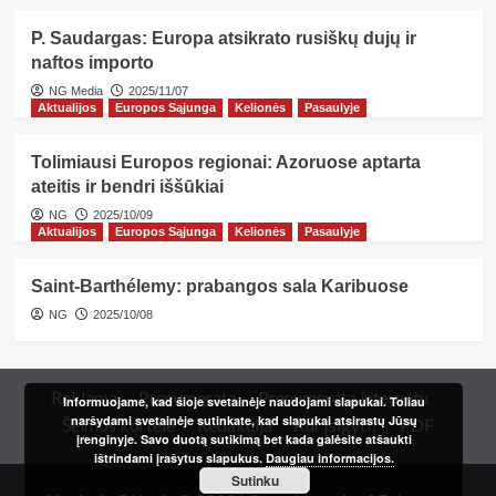
P. Saudargas: Europa atsikrato rusiškų dujų ir
naftos importo
NG Media
2025/11/07
Aktualijos
Europos Sąjunga
Kelionės
Pasaulyje
Tolimiausi Europos regionai: Azoruose aptarta
ateitis ir bendri iššūkiai
NG
2025/10/09
Aktualijos
Europos Sąjunga
Kelionės
Pasaulyje
Saint-Barthélemy: prabangos sala Karibuose
NG
2025/10/08
Reklama
Prenumerata
Prenumerata internetu
Informuojame, kad šioje svetainėje naudojami slapukai. Toliau
naršydami svetainėje sutinkate, kad slapukai atsirastų Jūsų
Šeimos kortelė
Redakcija
Kur įsigyti?
PDF
įrenginyje. Savo duotą sutikimą bet kada galėsite atšaukti
ištrindami įrašytus slapukus.
Daugiau informacijos.
Sutinku