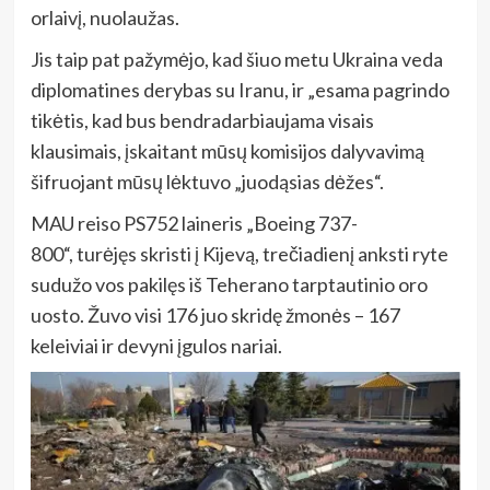
orlaivį, nuolaužas.
Jis taip pat pažymėjo, kad šiuo metu Ukraina veda
diplomatines derybas su Iranu, ir „esama pagrindo
tikėtis, kad bus bendradarbiaujama visais
klausimais, įskaitant mūsų komisijos dalyvavimą
šifruojant mūsų lėktuvo „juodąsias dėžes“.
MAU reiso PS752 laineris „Boeing 737-
800“, turėjęs skristi į Kijevą, trečiadienį anksti ryte
sudužo vos pakilęs iš Teherano tarptautinio oro
uosto. Žuvo visi 176 juo skridę žmonės – 167
keleiviai ir devyni įgulos nariai.