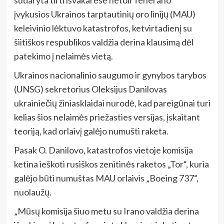
įvykusios Ukrainos tarptautinių oro linijų (MAU)
keleivinio lėktuvo katastrofos, ketvirtadienį su
šiitiškos respublikos valdžia derina klausimą dėl
patekimo į nelaimės vietą.
Ukrainos nacionalinio saugumo ir gynybos tarybos
(UNSG) sekretorius Oleksijus Danilovas
ukrainiečių žiniasklaidai nurodė, kad pareigūnai turi
kelias šios nelaimės priežasties versijas, įskaitant
teoriją, kad orlaivį galėjo numušti raketa.
Pasak O. Danilovo, katastrofos vietoje komisija
ketina ieškoti rusiškos zenitinės raketos „Tor“, kuria
galėjo būti numuštas MAU orlaivis „Boeing 737“,
nuolaužų.
„Mūsų komisija šiuo metu su Irano valdžia derina