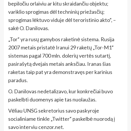
bepiločiu orlaiviu ar kitu skraidančiu objektu;
variklio sprogimas dėl techninių priežasčių;
sprogimas lėktuvo viduje dėl teroristinio akto“, –
sakė O. Danilovas.
„Tor“ yra rusų gamybos raketinė sistema. Rusija
2007 metais pristatė Iranui 29 raketų „Tor-M1“
sistemas pagal 700 mln. dolerių vertės sutartį,
pasirašytą dvejais metais anksčiau. Iranas šias
raketas taip pat yra demonstravęs per karinius
paradus.
O. Danilovas nedetalizavo, kur konkrečiai buvo
paskelbti duomenys apie tas nuolaužas.
Vėliau UNSG sekretorius savo paskyroje
socialiniame tinkle „Twitter“ paskelbė nuorodą į
savo interviu cenzor.net.