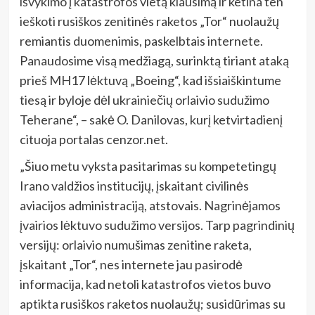
išvykimo į katastrofos vietą klausimą ir ketina ten
ieškoti rusiškos zenitinės raketos „Tor“ nuolaužų
remiantis duomenimis, paskelbtais internete.
Panaudosime visą medžiagą, surinktą tiriant ataką
prieš MH17 lėktuvą „Boeing“, kad išsiaiškintume
tiesą ir byloje dėl ukrainiečių orlaivio sudužimo
Teherane“, – sakė O. Danilovas, kurį ketvirtadienį
cituoja portalas cenzor.net.
„Šiuo metu vyksta pasitarimas su kompetetingų
Irano valdžios institucijų, įskaitant civilinės
aviacijos administraciją, atstovais. Nagrinėjamos
įvairios lėktuvo sudužimo versijos. Tarp pagrindinių
versijų: orlaivio numušimas zenitine raketa,
įskaitant „Tor“, nes internete jau pasirodė
informacija, kad netoli katastrofos vietos buvo
aptikta rusiškos raketos nuolaužų; susidūrimas su