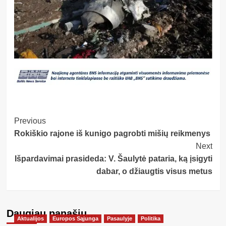
Post
Previous
Rokiškio rajone iš kunigo pagrobti mišių reikmenys
Navigation
Next
Išpardavimai prasideda: V. Šaulytė pataria, ką įsigyti
dabar, o džiaugtis visus metus
Daugiau panašių…
Aktualijos
Europos Sąjunga
Pasaulyje
Politika