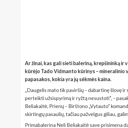
Ar žinai, kas gali sieti baleriną, krepšininką
kūrėjo Tado Vidmanto kūrinys – mineralinio 
papasakos, kokia yra jų sėkmės kaina.
„Daugelis mato tik paviršių – dabartinę šlovę ir
perteikti užsispyrimą ir ryžtą nesustoti“, – pa
Beliakaitė, Prienų – Birštono „Vytauto“ komandos
skirtingų pasaulių, tačiau pažvelgus giliau, gali
Primabalerina Neli Beliakaitė save prisimena d