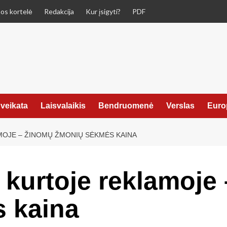
os kortelė
Redakcija
Kur įsigyti?
PDF
veikata
Laisvalaikis
Bendruomenė
Verslas
Euro
OJE – ŽINOMŲ ŽMONIŲ SĖKMĖS KAINA
kurtoje reklamoje
 kaina