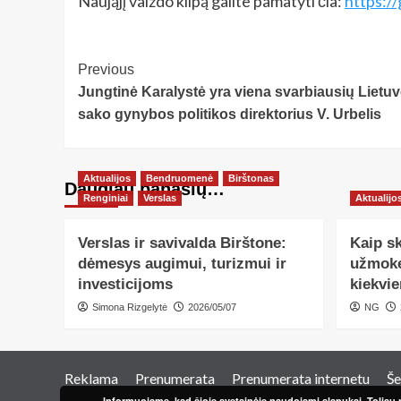
Naująjį vaizdo klipą galite pamatyti čia:
https:/
Post
Previous
Jungtinė Karalystė yra viena svarbiausių Lietuv
Navigation
sako gynybos politikos direktorius V. Urbelis
Aktualijos
Bendruomenė
Birštonas
Daugiau panašių…
Renginiai
Verslas
Aktualijo
Verslas ir savivalda Birštone:
Kaip sk
dėmesys augimui, turizmui ir
užmokes
investicijoms
kiekvi
Simona Rizgelytė
2026/05/07
NG
Reklama
Prenumerata
Prenumerata internetu
Še
Informuojame, kad šioje svetainėje naudojami slapukai. Toliau n