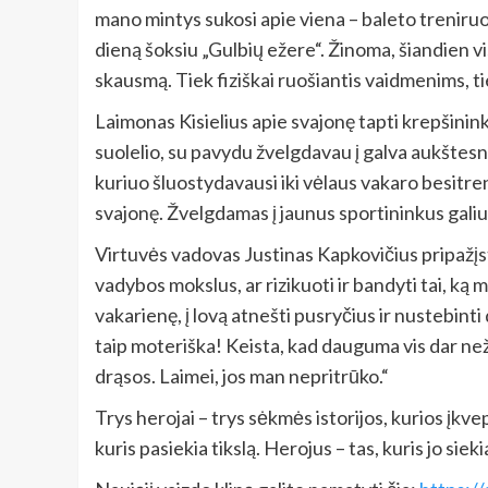
mano mintys sukosi apie viena – baleto treniru
dieną šoksiu „Gulbių ežere“. Žinoma, šiandien v
skausmą. Tiek fiziškai ruošiantis vaidmenims, t
Laimonas Kisielius apie svajonę tapti krepšinink
suolelio, su pavydu žvelgdavau į galva aukštesn
kuriuo šluostydavausi iki vėlaus vakaro besitreni
svajonę. Žvelgdamas į jaunus sportininkus galiu
Virtuvės vadovas Justinas Kapkovičius pripažįsta
vadybos mokslus, ar rizikuoti ir bandyti tai, ką
vakarienę, į lovą atnešti pusryčius ir nustebint
taip moteriška!
Keista
, kad dauguma vis dar neži
drąsos. Laimei, jos man nepritrūko.“
Trys herojai – trys sėkmės istorijos, kurios įkve
kuris pasiekia tikslą. Herojus – tas, kuris jo sie