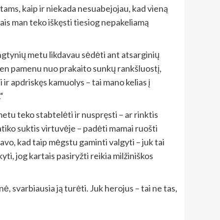
ams, kaip ir niekada nesuabejojau, kad vieną
ais man teko iškęsti tiesiog nepakeliamą
ungtynių metu likdavau sėdėti ant atsarginių
ndien pamenu nuo prakaito sunkų rankšluostį,
 ir apdriskęs kamuolys – tai mano kelias į
“
tu teko stabtelėti ir nuspręsti – ar rinktis
atiko suktis virtuvėje – padėti mamai ruošti
avo, kad taip mėgstu gaminti valgyti – juk tai
ti, jog kartais pasiryžti reikia milžiniškos
, svarbiausia ją turėti. Juk herojus – tai ne tas,