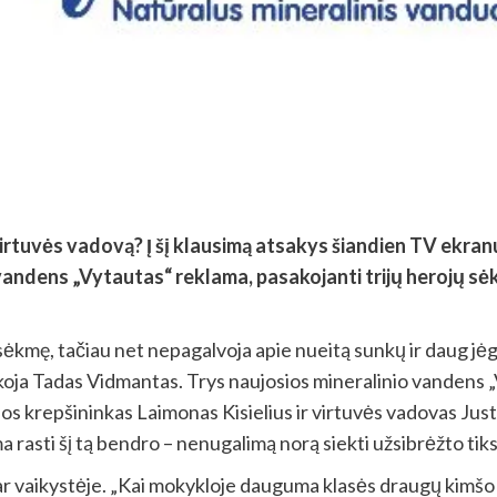
 ir virtuvės vadovą? Į šį klausimą atsakys šiandien TV ekr
vandens „Vytautas“ reklama, pasakojanti trijų herojų sė
 sėkmę, tačiau net nepagalvoja apie nueitą sunkų ir daug jė
sakoja Tadas Vidmantas. Trys naujosios mineralinio vandens 
 krepšininkas Laimonas Kisielius ir virtuvės vadovas Justina
ma rasti šį tą bendro – nenugalimą norą siekti užsibrėžto tiks
ar vaikystėje. „Kai mokykloje dauguma klasės draugų kimšo