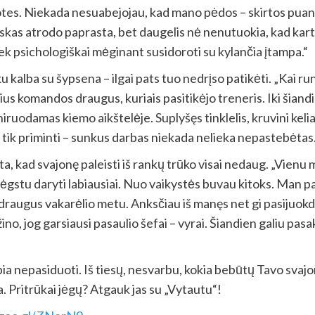
otes. Niekada nesuabejojau, kad mano pėdos – skirtos puant
iskas atrodo paprasta, bet daugelis nė nenutuokia, kad kart
iek psichologiškai mėginant susidoroti su kylančia įtampa.“
u kalba su šypsena – ilgai pats tuo nedrįso patikėti. „Kai r
ius komandos draugus, kuriais pasitikėjo treneris. Iki šia
ruodamas kiemo aikštelėje. Suplyšęs tinklelis, kruvini keliai
 tik priminti – sunkus darbas niekada nelieka nepastebėtas.
, kad svajonę paleisti iš rankų trūko visai nedaug. „Vienu me
 mėgstu daryti labiausiai. Nuo vaikystės buvau kitoks. Man p
i draugus vakarėlio metu. Anksčiau iš manęs net gi pasijuokd
no, jog garsiausi pasaulio šefai – vyrai. Šiandien galiu pasaky
pia nepasiduoti. Iš tiesų, nesvarbu, kokia bebūtų Tavo svajonė
kia. Pritrūkai jėgų? Atgauk jas su „Vytautu“!