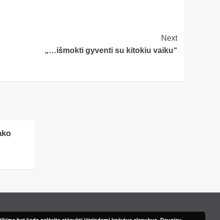
Next
„…išmokti gyventi su kitokiu vaiku“
ako
ikimą bet kada galėsite atšaukti ištrindami įrašytus slapukus.
Daugiau