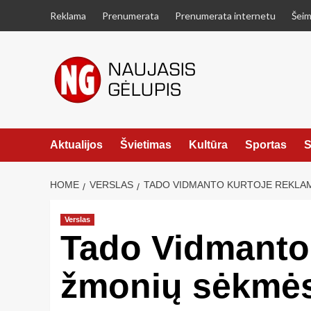
Skip
Reklama
Prenumerata
Prenumerata internetu
Šeim
to
content
Aktualijos
Švietimas
Kultūra
Sportas
S
HOME
VERSLAS
TADO VIDMANTO KURTOJE REKLAM
Verslas
Tado Vidmanto 
žmonių sėkmės