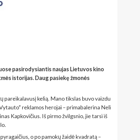
anuose pasirodysiantis naujas Lietuvos kino
kmės istorijas. Daug pasiekę žmonės
gų pareikalavusį kelią. Mano tikslas buvo vaizdu
„Vytauto“ reklamos herojai – primabalerina Neli
s Kapkovičius. Iš pirmo žvilgsnio, jie tarsi iš
lo.
 pyragaičius, o po pamokų žaidė kvadratą –