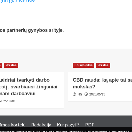
/goo.gl/ZNerN9
os partnerių gynybos srityje,
s
Verslas
Laisvalaikis
Verslas
aidriai tvarkyti darbo
CBD nauda: ką apie tai s
tį: svarbiausi žingsniai
mokslas?
enam darbdaviui
NG
2025/05/13
2025/07/01
imos kortelė
Redakcija
Kur įsigyti?
PDF
aršydami svetainėje sutinkate, kad slapukai atsirastų Jūsų įrenginyje. Savo duotą sut