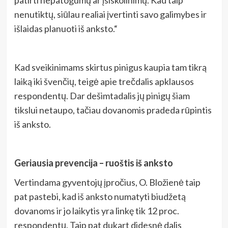
nenutiktų, siūlau realiai įvertinti savo galimybes ir
išlaidas planuoti iš anksto.“
Kad sveikinimams skirtus pinigus kaupia tam tikrą
laiką iki švenčių, teigė apie trečdalis apklausos
respondentų. Dar dešimtadalis jų pinigų šiam
tikslui netaupo, tačiau dovanomis pradeda rūpintis
iš anksto.
Geriausia prevencija – ruoštis iš anksto
Vertindama gyventojų įpročius, O. Bložienė taip
pat pastebi, kad iš anksto numatyti biudžetą
dovanoms ir jo laikytis yra linkę tik 12 proc.
respondentų. Taip pat dukart didesnė dalis