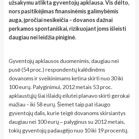
užsakymu atlikta gyventojų apklausa. Vis dėlto,
nors pasitikėjimas finansinėmis galimybėmis
auga, įpročiai nesikeičia – dovanos dažnai
perkamos spontaniškai, rizikuojant joms išleisti
daugiau nei leidžia piniginė.
Gyventojų apklausos duomenimis, daugiau nei
pusė (54 proc.) respondentų kalėdinėms
dovanoms ir sveikinimams ketina skirti nuo 30 iki
100 eurų. Palyginimui, 2012 metais 53 proc.
apklaustųjų šiai išlaidų eilutei planavo skirti gerokai
mažiau – iki 58 eurų. Šiemet taip pat išaugo
gyventojų dalis, kurie teigė dovanoms skirsiantys
daugiau nei 100 eurų ‒ palyginus su 2012 metais,
tokių gyventojų padaugėjo nuo 10 iki 19 procentų.