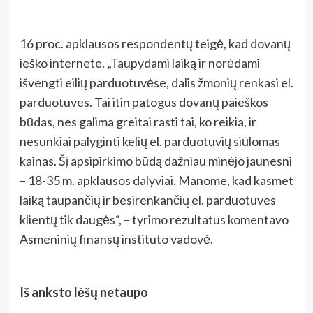
16 proc. apklausos respondentų teigė, kad dovanų
ieško internete. „Taupydami laiką ir norėdami
išvengti eilių parduotuvėse, dalis žmonių renkasi el.
parduotuves. Tai itin patogus dovanų paieškos
būdas, nes galima greitai rasti tai, ko reikia, ir
nesunkiai palyginti kelių el. parduotuvių siūlomas
kainas. Šį apsipirkimo būdą dažniau minėjo jaunesni
– 18-35 m. apklausos dalyviai. Manome, kad kasmet
laiką taupančių ir besirenkančių el. parduotuves
klientų tik daugės“, – tyrimo rezultatus komentavo
Asmeninių finansų instituto vadovė.
Iš anksto lėšų netaupo