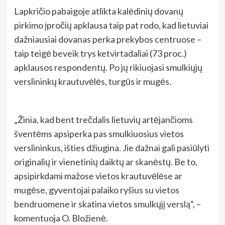
Lapkričio pabaigoje atlikta kalėdinių dovanų
pirkimo įpročių apklausa taip pat rodo, kad lietuviai
dažniausiai dovanas perka prekybos centruose –
taip teigė beveik trys ketvirtadaliai (73 proc.)
apklausos respondentų. Po jų rikiuojasi smulkiųjų
verslininkų krautuvėlės, turgūs ir mugės.
„Žinia, kad bent trečdalis lietuvių artėjančioms
šventėms apsiperka pas smulkiuosius vietos
verslininkus, išties džiugina. Jie dažnai gali pasiūlyti
originalių ir vienetinių daiktų ar skanėstų. Be to,
apsipirkdami mažose vietos krautuvėlėse ar
mugėse, gyventojai palaiko ryšius su vietos
bendruomene ir skatina vietos smulkųjį verslą“, –
komentuoja O. Bložienė.