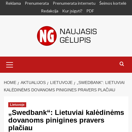
Skip
Reklama
Prenumerata
Prenumerata internetu
Šeimos kortelė
to
Redakcija
Kur įsigyti?
PDF
content
Primary
Menu
HOME
AKTUALIJOS
LIETUVOJE
„SWEDBANK“: LIETUVIAI
KALĖDINĖMS DOVANOMS PINIGINES PRAVERS PLAČIAU
Lietuvoje
„Swedbank“: Lietuviai kalėdinėms
dovanoms pinigines pravers
plačiau