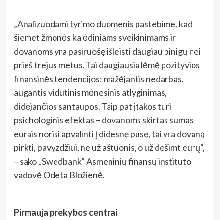
„Analizuodami tyrimo duomenis pastebime, kad
šiemet žmonės kalėdiniams sveikinimams ir
dovanoms yra pasiruošę išleisti daugiau pinigų nei
prieš trejus metus. Tai daugiausia lėmė pozityvios
finansinės tendencijos: mažėjantis nedarbas,
augantis vidutinis mėnesinis atlyginimas,
didėjančios santaupos. Taip pat įtakos turi
psichologinis efektas – dovanoms skirtas sumas
eurais norisi apvalinti į didesnę pusę, tai yra dovaną
pirkti, pavyzdžiui, ne už aštuonis, o už dešimt eurų“,
– sako „Swedbank“ Asmeninių finansų instituto
vadovė Odeta Bložienė.
Pirmauja prekybos centrai