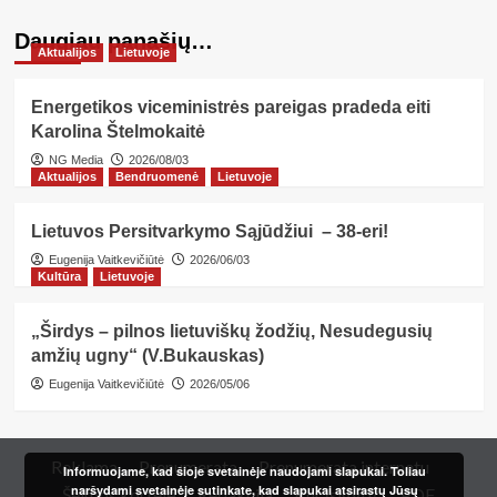
Daugiau panašių…
Aktualijos
Lietuvoje
Energetikos viceministrės pareigas pradeda eiti
Karolina Štelmokaitė
NG Media
2026/08/03
Aktualijos
Bendruomenė
Lietuvoje
Lietuvos Persitvarkymo Sąjūdžiui – 38-eri!
Eugenija Vaitkevičiūtė
2026/06/03
Kultūra
Lietuvoje
„Širdys – pilnos lietuviškų žodžių, Nesudegusių
amžių ugny“ (V.Bukauskas)
Eugenija Vaitkevičiūtė
2026/05/06
Reklama
Prenumerata
Prenumerata internetu
Informuojame, kad šioje svetainėje naudojami slapukai. Toliau
naršydami svetainėje sutinkate, kad slapukai atsirastų Jūsų
Šeimos kortelė
Redakcija
Kur įsigyti?
PDF