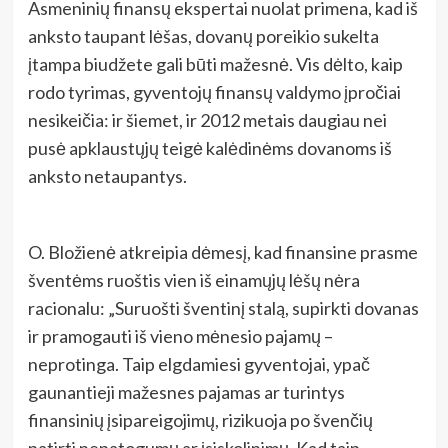
Asmeninių finansų ekspertai nuolat primena, kad iš
anksto taupant lėšas, dovanų poreikio sukelta
įtampa biudžete gali būti mažesnė. Vis dėlto, kaip
rodo tyrimas, gyventojų finansų valdymo įpročiai
nesikeičia: ir šiemet, ir 2012 metais daugiau nei
pusė apklaustųjų teigė kalėdinėms dovanoms iš
anksto netaupantys.
O. Bložienė atkreipia dėmesį, kad finansine prasme
šventėms ruoštis vien iš einamųjų lėšų nėra
racionalu: „Suruošti šventinį stalą, supirkti dovanas
ir pramogauti iš vieno mėnesio pajamų –
neprotinga. Taip elgdamiesi gyventojai, ypač
gaunantieji mažesnes pajamas ar turintys
finansinių įsipareigojimų, rizikuoja po švenčių
patirti nepatogumų ar įsiskolinimų. Kad taip