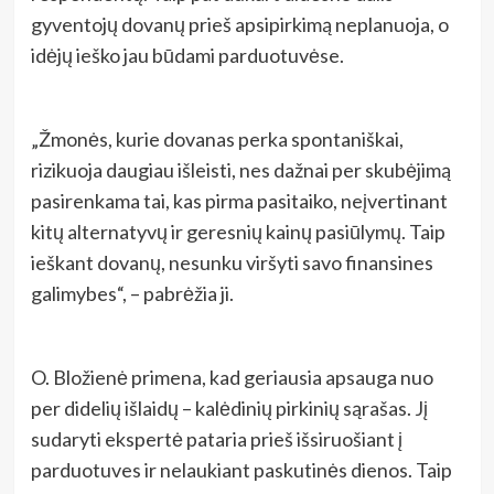
gyventojų dovanų prieš apsipirkimą neplanuoja, o
idėjų ieško jau būdami parduotuvėse.
„Žmonės, kurie dovanas perka spontaniškai,
rizikuoja daugiau išleisti, nes dažnai per skubėjimą
pasirenkama tai, kas pirma pasitaiko, neįvertinant
kitų alternatyvų ir geresnių kainų pasiūlymų. Taip
ieškant dovanų,
nesunku viršyti savo finansines
galimybes“, – pabrėžia ji.
O. Bložienė primena, kad geriausia apsauga nuo
per didelių išlaidų – kalėdinių pirkinių sąrašas. Jį
sudaryti ekspertė pataria prieš išsiruošiant į
parduotuves ir nelaukiant paskutinės dienos. Taip