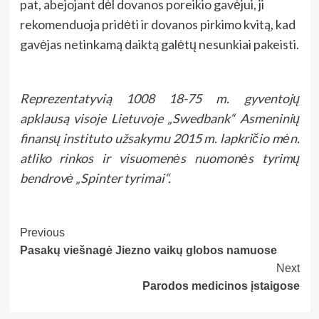
pat, abejojant dėl dovanos poreikio gavėjui, ji
rekomenduoja pridėti ir dovanos pirkimo kvitą, kad
gavėjas netinkamą daiktą galėtų nesunkiai pakeisti.
Reprezentatyvią 1008 18-75 m. gyventojų
apklausą visoje Lietuvoje „Swedbank“ Asmeninių
finansų instituto užsakymu 2015 m. lapkričio mėn.
atliko rinkos ir visuomenės nuomonės tyrimų
bendrovė „Spinter tyrimai“.
Post
Previous
Pasakų viešnagė Jiezno vaikų globos namuose
Navigation
Next
Parodos medicinos įstaigose