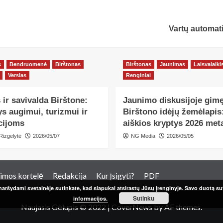
Vartų automat
s
Bendruomenė
Birštonas
Birštonas
Jaunimas
Laisvalaiki
Verslas
Renginiai
 ir savivalda Birštone:
Jaunimo diskusijoje gim
s augimui, turizmui ir
Birštono idėjų žemėlapis
cijoms
aiškios kryptys 2026 me
Rizgelytė
2026/05/07
NG Media
2026/05/05
imos kortelė
Redakcija
Kur įsigyti?
PDF
aršydami svetainėje sutinkate, kad slapukai atsirastų Jūsų įrenginyje. Savo duotą sut
Sutinku
informacijos.
Naujasis Gėlupis © 2022
|
CoverNews
by AF themes.