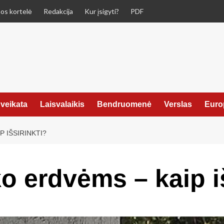
os kortelė
Redakcija
Kur įsigyti?
PDF
veikata
Laisvalaikis
Bendruomenė
Verslas
Euro
 IŠSIRINKTI?
o erdvėms – kaip i