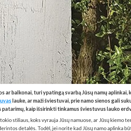
s ar balkonai, turi ypatingą svarbą Jūsų namų aplinkai, k
tuvas
lauke, ar maži šviestuvai, prie namo sienos gali su
s patarimų, kaip išsirinkti tinkamus šviestuvus lauko er
 tokio stiliaus, koks vyrauja Jūsų namuose, ar Jūsų kiemo teri
uderintos detalės. Todėl, jei norite kad Jūsų namo aplinka bū