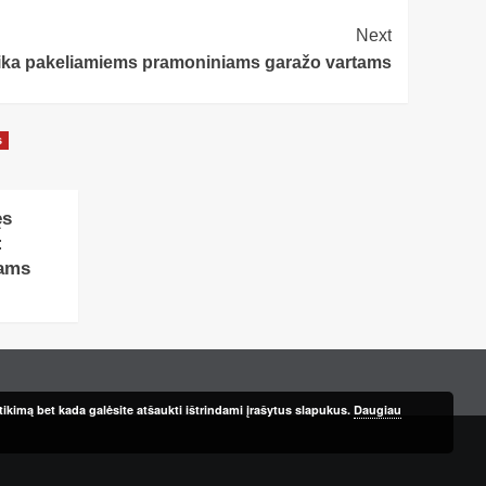
Next
ika pakeliamiems pramoniniams garažo vartams
s
ęs
:
tams
ikimą bet kada galėsite atšaukti ištrindami įrašytus slapukus.
Daugiau