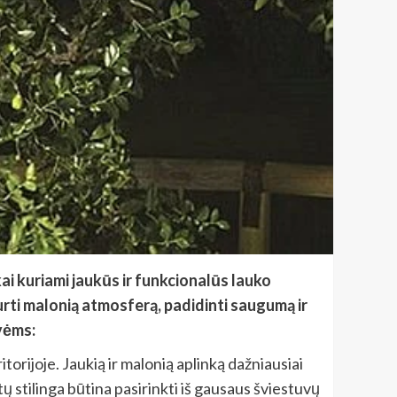
ai kuriami jaukūs ir funkcionalūs lauko
kurti malonią atmosferą, padidinti saugumą ir
dvėms:
torijoje. Jaukią ir malonią aplinką dažniausiai
tų stilinga būtina pasirinkti iš gausaus šviestuvų