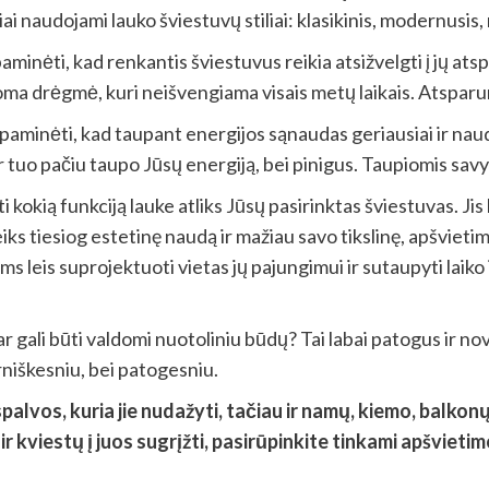
ai naudojami lauko šviestuvų stiliai: klasikinis, modernusis, m
inėti, kad renkantis šviestuvus reikia atsižvelgti į jų ats
noma drėgmė, kuri neišvengiama visais metų laikais. Atspa
paminėti, kad taupant energijos sąnaudas geriausiai ir naud
u ir tuo pačiu taupo Jūsų energiją, bei pinigus. Taupiomis sa
kokią funkciją lauke atliks Jūsų pasirinktas šviestuvas. Jis 
iks tiesiog estetinę naudą ir mažiau savo tikslinę, apšvietim
ums leis suprojektuoti vietas jų pajungimui ir sutaupyti laiko
ar gali būti valdomi nuotoliniu būdų? Tai labai patogus ir 
rniškesniu, bei patogesniu.
spalvos, kuria jie nudažyti, tačiau ir namų, kiemo, balkonų
ir kviestų į juos sugrįžti, pasirūpinkite tinkami apšvietim