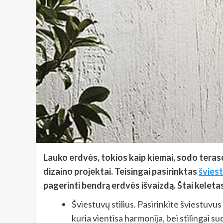
Lauko erdvės, tokios kaip kiemai, sodo teraso
dizaino projektai. Teisingai pasirinktas
švies
pagerinti bendrą erdvės išvaizdą. Štai keleta
Šviestuvų stilius. Pasirinkite šviestuvus
kuria vientisa harmonija, bei stilingai s