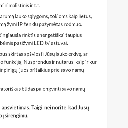
inimalistinis ir t.t.
parumą lauko sąlygoms, tokioms kaip lietus,
rumą žymi IP ženklu pažymėtas rodmuo.
ingiausia rinktis energetiškai taupius
vybėmis pasižymi LED šviestuvai.
bus skirtas apšviesti Jūsų lauko erdvę, ar
o funkciją. Nusprendus ir nutarus, kaip ir kur
 ir pinigų, juos pritaikius prie savo namų
novatoriškas būdas palengvinti savo namų
 apšvietimas. Taigi, nei norite, kad Jūsų
o įsirengimu.