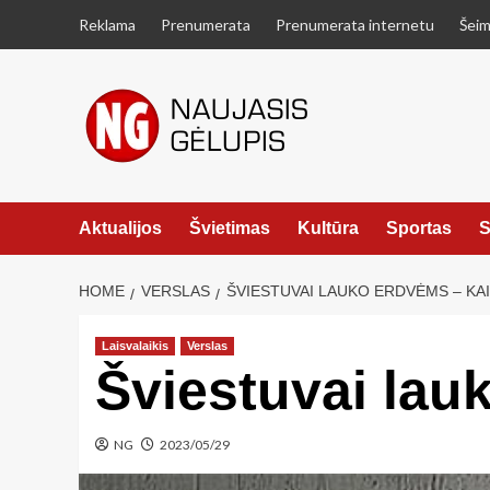
Skip
Reklama
Prenumerata
Prenumerata internetu
Šeim
to
content
Aktualijos
Švietimas
Kultūra
Sportas
S
HOME
VERSLAS
ŠVIESTUVAI LAUKO ERDVĖMS – KAIP
Laisvalaikis
Verslas
Šviestuvai lauk
NG
2023/05/29