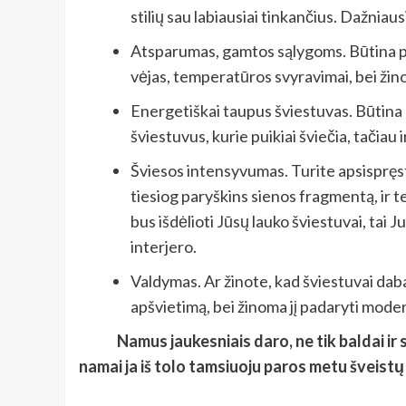
stilių sau labiausiai tinkančius. Dažniausi
Atsparumas, gamtos sąlygoms. Būtina pam
vėjas, temperatūros svyravimai, bei ži
Energetiškai taupus šviestuvas. Būtina 
šviestuvus, kurie puikiai šviečia, tačia
Šviesos intensyvumas. Turite apsispręsti 
tiesiog paryškins sienos fragmentą, ir te
bus išdėlioti Jūsų lauko šviestuvai, tai J
interjero.
Valdymas. Ar žinote, kad šviestuvai dab
apšvietimą, bei žinoma jį padaryti mode
Namus jaukesniais daro, ne tik baldai ir 
namai ja iš tolo tamsiuoju paros metu šveistų 