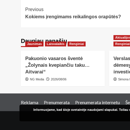
Post
Previous
Kokiems įrengimams reikalingos orapūtės?
Navigation
Aktualijo
Daugiau panašių…
Jaunimas
Laisvalaikis
Renginiai
Renginiai
Pakuonio vasaros šventė
Verslas
„Žolynais kvepiančiu taku…
dėmesy
Aitvarai“
investi
NG Media
2026/08/06
Simona 
Reklama
Prenumerata
Prenumerata internetu
Še
Informuojame, kad šioje svetainėje naudojami slapukai. Toliau n