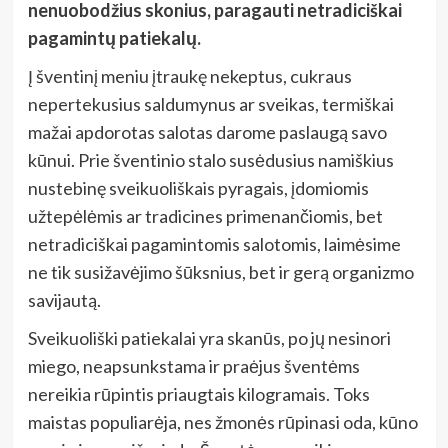
nenuobodžius skonius, paragauti netradiciškai
pagamintų patiekalų.
Į šventinį meniu įtraukę nekeptus, cukraus
nepertekusius saldumynus ar sveikas, termiškai
mažai apdorotas salotas darome paslaugą savo
kūnui. Prie šventinio stalo susėdusius namiškius
nustebinę sveikuoliškais pyragais, įdomiomis
užtepėlėmis ar tradicines primenančiomis, bet
netradiciškai pagamintomis salotomis, laimėsime
ne tik susižavėjimo šūksnius, bet ir gerą organizmo
savijautą.
Sveikuoliški patiekalai yra skanūs, po jų nesinori
miego, neapsunkstama ir praėjus šventėms
nereikia rūpintis priaugtais kilogramais. Toks
maistas populiarėja, nes žmonės rūpinasi oda, kūno