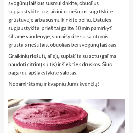
svogūnų laiškus susmulkinkite, obuolius
supjaustykite, o graikinius riešutus sugrūskite
grūstuvėje arba susmulkinkite peiliu. Datules
supjaustykite, prieš tai galite 10 min pamirkyti
šiltame vandenyje, sumaišykite su salotomis,
grūstais riešutais, obuoliais bei svogūnų laiškais.
Graikinių riešutų aliejų suplakite su actu (galima
naudoti citrinų sultis) ir šiek tiek druskos. Šiuo
pagardu apšlakstykite salotas.
Nepamirštamų ir kvapnių Jums švenčių!