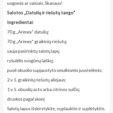
uogomis ar vaisiais. Skanaus!
Salotos „Datulių ir riešutų tango“
Ingredientai:
70 g „Arimex“ datulių;
70 g „Arimex“ graikinių riešutų;
sauja pasirinktų salotų lapų
ryšulėlis svogūnų laiškų;
pusė obuolio supjaustyto smulkiomis juostelėmis;
2 v. š. graikinių riešutų aliejaus;
1 v. š. obuolių acto arba citrinos sulčių
druskos pagal skonį
Salotų lapus išskirstykite, nuplaukite ir suplėšykite,