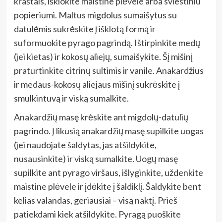
kraštais, išklokite maistine plėvele arba sviestiniu
popieriumi. Maltus migdolus sumaišytus su
datulėmis sukrėskite į išklotą formą ir
suformuokite pyrago pagrindą. Ištirpinkite medų
(jei kietas) ir kokosų aliejų, sumaišykite. Šį mišinį
praturtinkite citrinų sultimis ir vanile. Anakardžius
ir medaus-kokosų aliejaus mišinį sukrėskite į
smulkintuvą ir viską sumalkite.
Anakardžių masę krėskite ant migdolų-datulių
pagrindo. Į likusią anakardžių masę supilkite uogas
(jei naudojate šaldytas, jas atšildykite,
nusausinkite) ir viską sumalkite. Uogų masę
supilkite ant pyrago viršaus, išlyginkite, uždenkite
maistine plėvele ir įdėkite į šaldiklį. Šaldykite bent
kelias valandas, geriausiai – visą naktį. Prieš
patiekdami kiek atšildykite. Pyragą puoškite