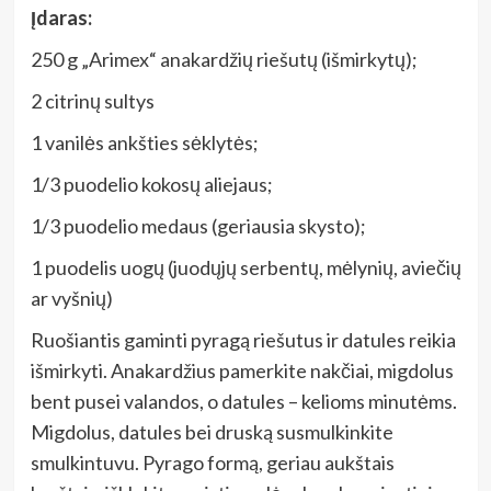
Įdaras:
250 g „Arimex“ anakardžių riešutų (išmirkytų);
2 citrinų sultys
1 vanilės ankšties sėklytės;
1/3 puodelio kokosų aliejaus;
1/3 puodelio medaus (geriausia skysto);
1 puodelis uogų (juodųjų serbentų, mėlynių, aviečių
ar vyšnių)
Ruošiantis gaminti pyragą riešutus ir datules reikia
išmirkyti. Anakardžius pamerkite nakčiai, migdolus
bent pusei valandos, o datules – kelioms minutėms.
Migdolus, datules bei druską susmulkinkite
smulkintuvu. Pyrago formą, geriau aukštais