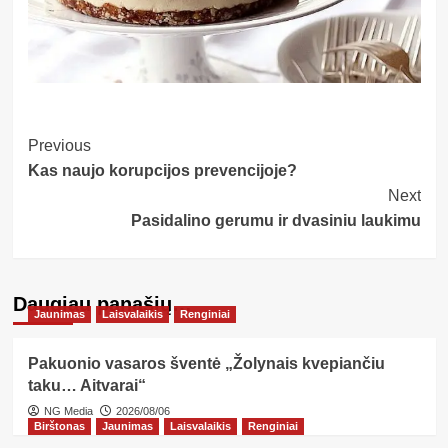
Post
Previous
Kas naujo korupcijos prevencijoje?
Navigation
Next
Pasidalino gerumu ir dvasiniu laukimu
Daugiau panašių…
Jaunimas
Laisvalaikis
Renginiai
Pakuonio vasaros šventė „Žolynais kvepiančiu
taku… Aitvarai“
NG Media
2026/08/06
Birštonas
Jaunimas
Laisvalaikis
Renginiai