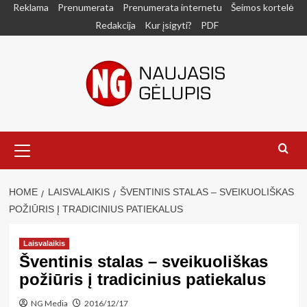
Skip
Reklama
Prenumerata
Prenumerata internetu
Šeimos kortelė
to
Redakcija
Kur įsigyti?
PDF
content
Primary
Menu
HOME
LAISVALAIKIS
ŠVENTINIS STALAS – SVEIKUOLIŠKAS
POŽIŪRIS Į TRADICINIUS PATIEKALUS
Laisvalaikis
Šventinis stalas – sveikuoliškas
požiūris į tradicinius patiekalus
NG Media
2016/12/17