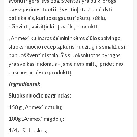
svoriu ir gera išvaizda. Šventės yra puiki proga
paeksperimentuoti ir šventinį stalą papildyti
patiekalais, kuriuose gausu riešutų, sėklų,
džiovintų vaisių ir kitų sveikų produktų.
„Arimex“ kulinaras šeimininkėms siūlo spalvingo
sluoksniuočio receptą, kuris nudžiugins smaližius ir
papuoš šventinį stalą. Šis sluoksniuotas pyragas
yra sveikas ir įdomus – jame nėra miltų, pridėtinio
cukraus ar pieno produktų.
Ingredientai:
Sluoksniuočio pagrindas:
150 g „Arimex“ datulių;
100g „Arimex“ migdolų;
1/4 a. š. druskos;